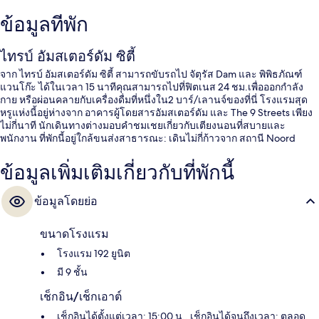
ข้อมูลที่พัก
ไทรบ์ อัมสเตอร์ดัม ซิตี้
จาก ไทรบ์ อัมสเตอร์ดัม ซิตี้ สามารถขับรถไป จัตุรัส Dam และ พิพิธภัณฑ์
แวนโก๊ะ ได้ในเวลา 15 นาทีคุณสามารถไปที่ฟิตเนส 24 ชม.เพื่อออกกำลัง
กาย หรือผ่อนคลายกับเครื่องดื่มที่หนึ่งใน2 บาร์/เลานจ์ของที่นี่ โรงแรมสุด
หรูแห่งนี้อยู่ห่างจาก อาคารผู้โดยสารอัมสเตอร์ดัม และ The 9 Streets เพียง
ไม่กี่นาที นักเดินทางต่างมอบคำชมเชยเกี่ยวกับเตียงนอนที่สบายและ
พนักงาน ที่พักนี้อยู่ใกล้ขนส่งสาธารณะ: เดินไม่กี่ก้าวจาก สถานี Noord
ข้อมูลเพิ่มเติมเกี่ยวกับที่พักนี้
ข้อมูลโดยย่อ
ขนาดโรงแรม
โรงแรม 192 ยูนิต
มี 9 ชั้น
เช็กอิน/เช็กเอาต์
เช็กอินได้ตั้งแต่เวลา: 15:00 น., เช็กอินได้จนถึงเวลา: ตลอด