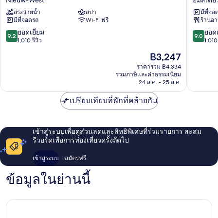
Nieuw-West
อัมสเตอร
เบด
เบด
เวสต์
อัมสเตอร
สระว่ายน้ำ
สปา
มีที่จอ
คอร์ด
เซา
มีที่จอดรถ
Wi-Fi ฟรี
ร้านอ
แฟชั่น
ท์
อัมสเตอร์ดัม
9.2
9.0
ยอดเยี่ยม
ยอดเ
9.2
9.0
Nieuw-
จาก
จาก
1,010 รีวิว
1,010 
West
10,
10,
ราคา
฿3,247
ยอด
ยอด
ปัจจุบัน
เยี่ยม,
เยี่ยม,
ราคารวม ฿4,334
คือ
รวมภาษีและค่าธรรมเนียม
1,010
1,010
฿3,247
24 ส.ค. - 25 ส.ค.
รีวิว
รีวิว
เปรียบเทียบที่พักที่คล้ายกัน
เข้าสู่ระบบเพื่อดูส่วนลดและสิทธิพิเศษที่ร่วมรายการ สะสม
รีวอร์ดเพื่อการท่องเที่ยวครั้งถัดไป
เข้าสู่ระบบ
สมัครฟรี
ข้อมูลในย่านนี้