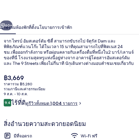
อัมสเตอร์ดัม
ซิตี้
่อน
ถัดไป
น้า
60+
ภาพรวม
ห้องพัก
ที่ตั้ง
นโยบายการเข้าพัก
จาก ไทรบ์ อัมสเตอร์ดัม ซิตี้ สามารถขับรถไป จัตุรัส Dam และ
พิพิธภัณฑ์แวนโก๊ะ ได้ในเวลา 15 นาทีคุณสามารถไปที่ฟิตเนส 24
ชม.เพื่อออกกำลังกาย หรือผ่อนคลายกับเครื่องดื่มที่หนึ่งใน2 บาร์/เลานจ์
ของที่นี่ โรงแรมสุดหรูแห่งนี้อยู่ห่างจาก อาคารผู้โดยสารอัมสเตอร์ดัม
และ The 9 Streets เพียงไม่กี่นาที นักเดินทางต่างมอบคำชมเชยเกี่ยวกับ
เตียงนอนที่สบายและพนักงาน ที่พักนี้อยู่ใกล้ขนส่งสาธารณะ: เดินไม่กี่
ก้าวจาก สถานี Noord
ราคา
฿3,669
ปัจจุบัน
ราคารวม ฿5,280
฿3,669
รวมภาษีและค่าธรรมเนียม
ภายใน
9 ส.ค. - 10 ส.ค.
รีวิว
ไร้ที่ติ
9.4
ดูรีวิวทั้งหมด 1,004 รายการ
9.4 จาก 10
สิ่งอำนวยความสะดวกยอดนิยม
มีที่จอดรถ
Wi-Fi ฟรี