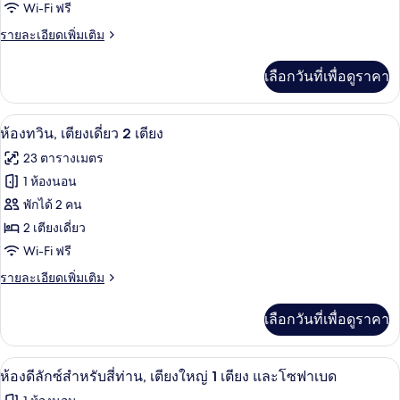
Wi-Fi ฟรี
ซู
ราย
รายละเอียดเพิ่มเติม
พี
ละเอียด
เรีย,
เพิ่ม
เลือกวันที่เพื่อดูราคา
เติม
เตียง
เกี่ยว
ควีน
กับ
ห้องทวิน, เตียงเดี่ยว 2 เตียง | มินิบาร์,
เปิด
6
ห้อง
ห้องทวิน, เตียงเดี่ยว 2 เตียง
ไซส์
ซู
ภาพถ่าย
23 ตารางเมตร
พี
1
ทั้งหมด
เรีย,
1 ห้องนอน
เตียง
เตียง
ของ
พักได้ 2 คน
ควีน
และ
ไซส์
ห้อง
2 เตียงเดี่ยว
โซฟา
1
Wi-Fi ฟรี
ทวิน,
เตียง
เบด
และ
ราย
รายละเอียดเพิ่มเติม
เตียง
โซฟา
ละเอียด
เดี่ยว
เบด
เพิ่ม
เลือกวันที่เพื่อดูราคา
เติม
2
เกี่ยว
เตียง
กับ
ห้องดีลักซ์สำหรับสี่ท่าน, เตียงใหญ่ 1 เ
เปิด
8
ห้อง
ห้องดีลักซ์สำหรับสี่ท่าน, เตียงใหญ่ 1 เตียง และโซฟาเบด
ทวิ
ภาพถ่าย