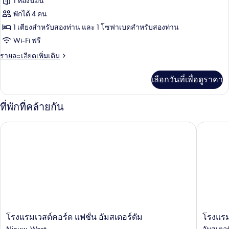
1 ห้องนอน
น,
ทั้งหมด
เตียง
พักได้ 4 คน
เดี่ยว
ของ
1 เตียงสำหรับสองท่าน และ 1 โซฟาเบดสำหรับสองท่าน
2
เตียง
ห้อง
Wi-Fi ฟรี
ดี
ราย
รายละเอียดเพิ่มเติม
ละเอียด
ลัก
เพิ่ม
เลือกวันที่เพื่อดูราคา
เติม
ซ์
เกี่ยว
สำหรับ
กับ
ที่พักที่คล้ายกัน
ห้อง
สี่
ดี
โรงแรมเวสต์คอร์ด แฟชั่น อัมสเตอร์ดัม
โรงแรมโ
ลัก
ท่าน,
ซ์
เตียง
สำหรับ
สี่
ใหญ่
ท่าน,
1
เตียง
ใหญ่
เตียง
1
และ
เตียง
และ
โซฟา
โรง
โรงแรม
โรงแรมเวสต์คอร์ด แฟชั่น อัมสเตอร์ดัม
โรงแรม
โซฟา
แรม
โอลิมปิก