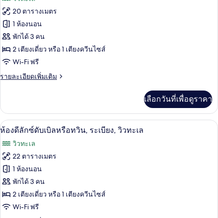
ทวิ
ทั้งหมด
น,
20 ตารางเมตร
วิว
ของ
1 ห้องนอน
เมือง
ห้อง
พักได้ 3 คน
2 เตียงเดี่ยว หรือ 1 เตียงควีนไซส์
สแตนดาร์ด
Wi-Fi ฟรี
ดับเบิล
ราย
รายละเอียดเพิ่มเติม
หรือ
ละเอียด
ทวิน,
เพิ่ม
เลือกวันที่เพื่อดูราคา
เติม
1
เกี่ยว
ห้อง
กับ
ห้องดีลักซ์ดับเบิลหรือทวิน, ระเบียง, วิว
เปิด
7
ห้อง
ห้องดีลักซ์ดับเบิลหรือทวิน, ระเบียง, วิวทะเล
นอน,
สแตนดาร์ด
ภาพถ่าย
วิวทะเล
ดับเบิล
เห็น
ทั้งหมด
หรือ
22 ตารางเมตร
วิว
ทวิ
ของ
1 ห้องนอน
น,
ทะเล
1
ห้อง
พักได้ 3 คน
บาง
ห้อง
2 เตียงเดี่ยว หรือ 1 เตียงควีนไซส์
ดี
นอน,
ส่วน
Wi-Fi ฟรี
เห็น
ลัก
วิว