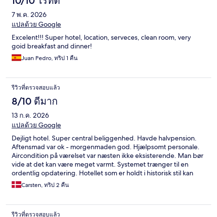
10/10 ไร้ที่ติ
7 พ.ค. 2026
แปลด้วย Google
Excelent!!! Super hotel, location, serveces, clean room, very
goid breakfast and dinner!
Juan Pedro, ทริป 1 คืน
รีวิวที่ตรวจสอบแล้ว
8/10 ดีมาก
13 ก.ค. 2026
แปลด้วย Google
Dejligt hotel. Super central beliggenhed. Havde halvpension.
Aftensmad var ok - morgenmaden god. Hjælpsomt personale.
Aircondition på værelset var næsten ikke eksisterende. Man bør
vide at det kan være meget varmt. Systemet trænger til en
ordentlig opdatering. Hotellet som er holdt i historisk stil kan
ellers kun anbefales.
Carsten, ทริป 2 คืน
รีวิวที่ตรวจสอบแล้ว