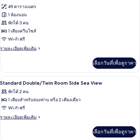
ทั้งหมด
สวี
49 ตารางเมตร
ท,
ของ
1 ห้องนอน
วิว
สวน
ห้อง
พักได้ 3 คน
สาธารณะ
1 เตียงควีนไซส์
สวีท,
Wi-Fi ฟรี
ระเบียง,
ราย
รายละเอียดเพิ่มเติม
วิว
ละเอียด
ทะเล
เพิ่ม
เลือกวันที่เพื่อดูราคา
เติม
เกี่ยว
กับ
ผ้านวมขนเป็ด, มินิบาร์, ตู้นิรภัยในห้อง
เปิด
2
ห้อง
Standard Double/Twin Room Side Sea View
สวี
ภาพถ่าย
พักได้ 2 คน
ท,
ทั้งหมด
ระเบียง,
1 เตียงสำหรับสองท่าน หรือ 2 เตียงเดี่ยว
วิว
ของ
Wi-Fi ฟรี
ทะเล
Standard
ราย
รายละเอียดเพิ่มเติม
Double/Twin
ละเอียด
เพิ่ม
Room
เลือกวันที่เพื่อดูราคา
เติม
Side
เกี่ยว