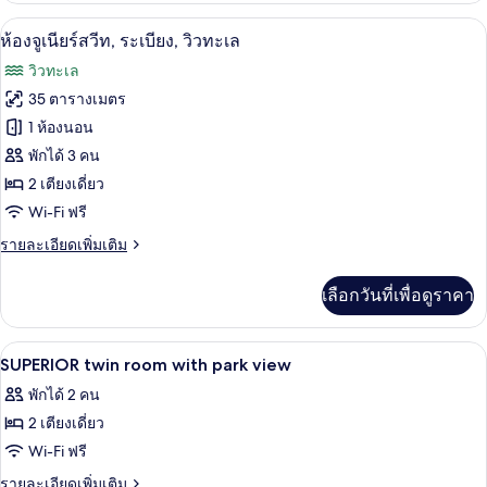
Sea
กับ
ห้องจูเนียร์สวีท, ระเบียง, วิวทะเล | ผ้าน
เปิด
8
Standard
View
ห้องจูเนียร์สวีท, ระเบียง, วิวทะเล
Double/Twin
ภาพถ่าย
วิวทะเล
Room
ทั้งหมด
Side
35 ตารางเมตร
Sea
ของ
1 ห้องนอน
View
ห้อง
พักได้ 3 คน
2 เตียงเดี่ยว
จู
Wi-Fi ฟรี
เนียร์
ราย
รายละเอียดเพิ่มเติม
สวีท,
ละเอียด
ระเบียง,
เพิ่ม
เลือกวันที่เพื่อดูราคา
เติม
วิว
เกี่ยว
กับ
ทะเล
ผ้านวมขนเป็ด, มินิบาร์, ตู้นิรภัยในห้อง
เปิด
4
ห้อง
SUPERIOR twin room with park view
จู
ภาพถ่าย
พักได้ 2 คน
เนียร์
ทั้งหมด
สวี
2 เตียงเดี่ยว
ท,
ของ
Wi-Fi ฟรี
ระเบียง,
SUPERIOR
วิว
ราย
รายละเอียดเพิ่มเติม