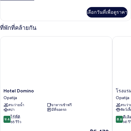
ละเอียด
เพิ่ม
เลือกวันที่เพื่อดูราคา
เติม
เกี่ยว
กับ
ที่พักที่คล้ายกัน
ห้อง
พัก
Hotel Domino
โรงแรม อิ
Hotel
โรงแรม
Hotel Domino
โรงแรม 
Domino
อิส
Opatija
Opatija
Opatija
ทรา
สระว่ายน้ำ
อาหารเช้าฟรี
สระว่า
-
สปา
มีที่จอดรถ
สัตว์เลี
ลิ
บูร์
9.4
8.6
ไร้ที่ติ
ดีเลิ
9.4
8.6
เนีย
จาก
จาก
65 รีวิว
141 รี
Opatija
10,
10,
ราคา