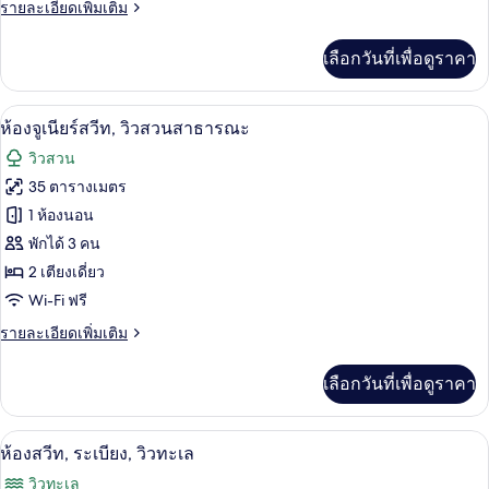
ราย
รายละเอียดเพิ่มเติม
ซ์
ทะเล
ละเอียด
บาง
ดับเบิล
เพิ่ม
ส่วน
เลือกวันที่เพื่อดูราคา
เติม
หรือ
เกี่ยว
กับ
ทวิน,
ห้องจูเนียร์สวีท, วิวสวนสาธารณะ | ผ้านว
เปิด
6
ห้อง
ห้องจูเนียร์สวีท, วิวสวนสาธารณะ
ระเบียง,
ดี
ภาพถ่าย
วิวสวน
ลัก
วิว
ทั้งหมด
ซ์
35 ตารางเมตร
ทะเล
ดับเบิล
ของ
1 ห้องนอน
หรือ
ทวิ
ห้อง
พักได้ 3 คน
น,
2 เตียงเดี่ยว
จู
ระเบียง,
Wi-Fi ฟรี
วิว
เนียร์
ทะเล
ราย
รายละเอียดเพิ่มเติม
สวีท,
ละเอียด
วิว
เพิ่ม
เลือกวันที่เพื่อดูราคา
เติม
สวน
เกี่ยว
กับ
สาธารณะ
ห้องสวีท, ระเบียง, วิวทะเล | ผ้านวมขนเป็
เปิด
6
ห้อง
ห้องสวีท, ระเบียง, วิวทะเล
จู
ภาพถ่าย
วิวทะเล
เนียร์