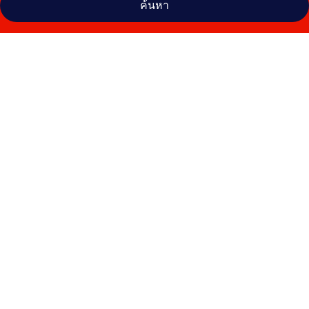
ค้นหา
คลัง
ภาพ
โรง
แรม
บริส