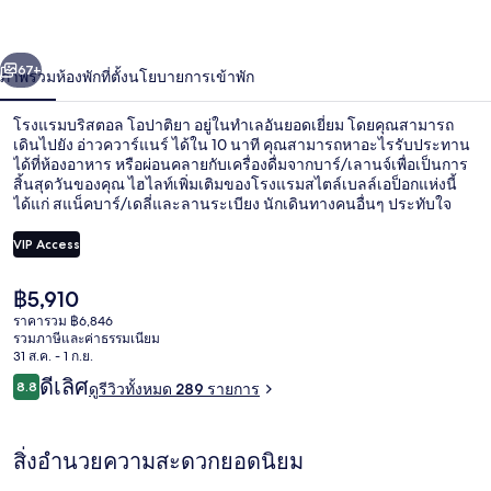
ตอล
่อน
ถัดไป
น้า
67+
ภาพรวม
ห้องพัก
ที่ตั้ง
นโยบายการเข้าพัก
โอ
ปา
โรงแรมบริสตอล โอปาติยา อยู่ในทำเลอันยอดเยี่ยม โดยคุณสามารถ
เดินไปยัง อ่าวควาร์แนร์ ได้ใน 10 นาที คุณสามารถหาอะไรรับประทาน
ติยา
ได้ที่ห้องอาหาร หรือผ่อนคลายกับเครื่องดื่มจากบาร์/เลานจ์เพื่อเป็นการ
สิ้นสุดวันของคุณ ไฮไลท์เพิ่มเติมของโรงแรมสไตล์เบลล์เอป็อกแห่งนี้
ได้แก่ สแน็คบาร์/เดลี่และลานระเบียง นักเดินทางคนอื่นๆ ประทับใจ
พนักงาน
VIP Access
ราคา
฿5,910
วิวระเบียง
ปัจจุบัน
ราคารวม ฿6,846
฿5,910
รวมภาษีและค่าธรรมเนียม
31 ส.ค. - 1 ก.ย.
รีวิว
ดีเลิศ
8.8
ดูรีวิวทั้งหมด 289 รายการ
8.8 จาก 10
สิ่งอำนวยความสะดวกยอดนิยม