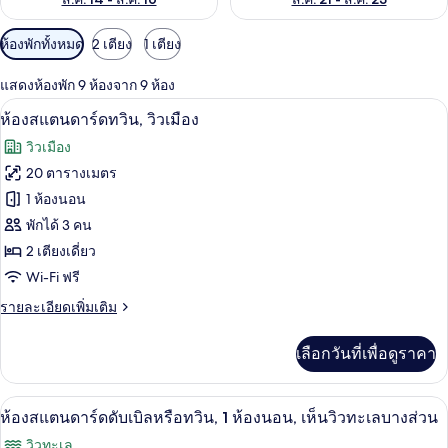
ตัว
ห้องพักทั้งหมด
2 เตียง
1 เตียง
กรอง
แสดงห้องพัก 9 ห้องจาก 9 ห้อง
ที่
ผ้านวมขนเป็ด, มินิบาร์, ตู้นิรภัยในห้อง
เปิด
มี
9
ห้องสแตนดาร์ดทวิน, วิวเมือง
ให้
ภาพถ่าย
วิวเมือง
สำหรับ
ทั้งหมด
20 ตารางเมตร
ห้อง
ของ
1 ห้องนอน
พัก
ห้อง
พักได้ 3 คน
2 เตียงเดี่ยว
สแตนดาร์ด
Wi-Fi ฟรี
ทวิน,
ราย
รายละเอียดเพิ่มเติม
วิว
ละเอียด
เมือง
เพิ่ม
เลือกวันที่เพื่อดูราคา
เติม
เกี่ยว
กับ
ผ้านวมขนเป็ด, มินิบาร์, ตู้นิรภัยในห้อง
เปิด
9
ห้อง
ห้องสแตนดาร์ดดับเบิลหรือทวิน, 1 ห้องนอน, เห็นวิวทะเลบางส่วน
สแตนดาร์ด
ภาพถ่าย
วิวทะเล