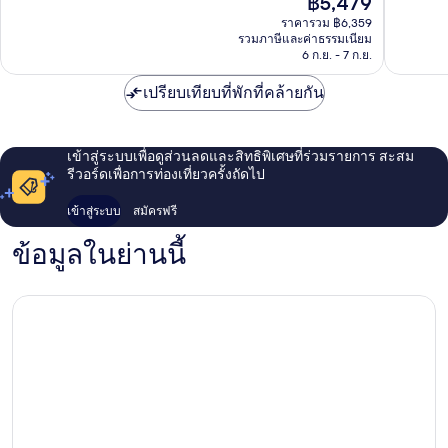
฿5,479
ไร้
ดี
ปัจจุบัน
ที่
เลิศ,
ราคารวม ฿6,359
คือ
รวมภาษีและค่าธรรมเนียม
ติ,
141
฿5,479
6 ก.ย. - 7 ก.ย.
65
รีวิว
รีวิว
เปรียบเทียบที่พักที่คล้ายกัน
เข้าสู่ระบบเพื่อดูส่วนลดและสิทธิพิเศษที่ร่วมรายการ สะสม
รีวอร์ดเพื่อการท่องเที่ยวครั้งถัดไป
เข้าสู่ระบบ
สมัครฟรี
ข้อมูลในย่านนี้