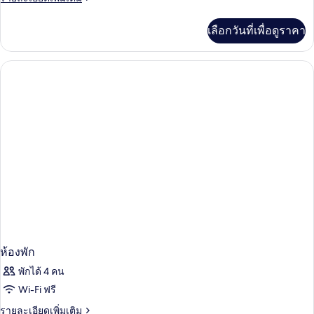
ทะเล
twin
ละเอียด
เพิ่ม
room
เลือกวันที่เพื่อดูราคา
เติม
with
เกี่ยว
park
กับ
SUPERIOR
view
twin
room
with
park
view
ห้องพัก
พักได้ 4 คน
Wi-Fi ฟรี
ราย
รายละเอียดเพิ่มเติม