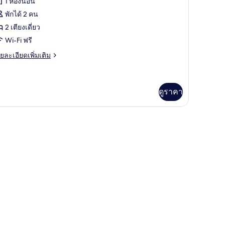
1 ห้องนอน
อง
พักได้ 2 คน
บเบิล
2 เตียงเดี่ยว
Wetterhorn)
Wi-Fi ฟรี
ย
ยละเอียดเพิ่มเติม
เอียด
่ม
ิม
่ยว
ดูราคา
อง
รี, ตู้นิรภัยในห้องพัก
บเบิล
etterhorn)