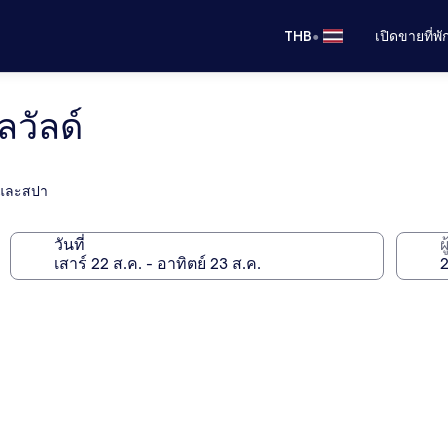
•
THB
เปิดขายที่พ
ลวัลด์
 และสปา
วันที่
ผ