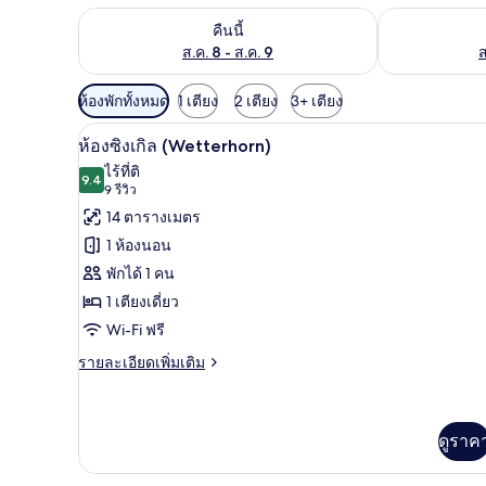
ตรวจสอบจำนวนห้องพักว่างในคืนนี้ ส.ค. 8 - ส.ค. 9
ตรวจสอบจำนวนห้
คืนนี้
ส.ค. 8 - ส.ค. 9
ส
ตัว
ห้องพักทั้งหมด
1 เตียง
2 เตียง
3+ เตียง
กรอง
ห้องซิงเกิล (Wetterhorn) | เครื่
เปิด
9
ห้องซิงเกิล (Wetterhorn)
ที่
ภาพถ่าย
ไร้ที่ติ
มี
9.4
9.4 จาก 10
(9
9 รีวิว
ทั้งหมด
ให้
รีวิว)
14 ตารางเมตร
ของ
สำหรับ
1 ห้องนอน
ห้อง
ห้อง
พักได้ 1 คน
พัก
ซิงเกิล
1 เตียงเดี่ยว
(Wetterhorn)
Wi-Fi ฟรี
ราย
รายละเอียดเพิ่มเติม
ละเอียด
เพิ่ม
เติม
เกี่ยว
ดูราค
กับ
ห้อง