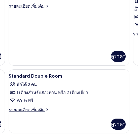
Single
สวี
ห้
ราย
รายละเอียดเพิ่มเติม
ท
Room
ละเอียด
ดั
เพิ่ม
Wetterhorn
(
เติม
เกี่ยว
กับ
รา
รา
Single
ละ
Room
เพิ
Wetterhorn
เต
เกี
า
ดูราคา
กับ
ห้
ินิบาร์ฟรี, ตู้นิรภัยในห้องพัก
เครื่องนอนป้องกันสารก่อภูมิแพ้, มินิบาร์ฟ
ดั
เปิด
5
Standard Double Room
(W
ภาพถ่าย
พักได้ 2 คน
ทั้งหมด
1 เตียงสำหรับสองท่าน หรือ 2 เตียงเดี่ยว
ของ
Wi-Fi ฟรี
Standard
ราย
รายละเอียดเพิ่มเติม
Double
ละเอียด
เพิ่ม
Room
า
ดูราคา
เติม
เกี่ยว
กับ