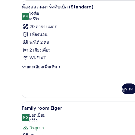
ซิงเกิล
ห้องสแตนดาร์ดดับเบิล (Standard) 
เปิด
5
ห้องสแตนดาร์ดดับเบิล (Standard)
(Wetterhorn)
ภาพถ่าย
ไร้ที่ติ
9.4
9.4 จาก 10
(13
13 รีวิว
ทั้งหมด
รีวิว)
20 ตารางเมตร
ของ
1 ห้องนอน
ห้อง
พักได้ 2 คน
สแตนดาร์ด
2 เตียงเดี่ยว
ดับเบิล
Wi-Fi ฟรี
(Standard)
ราย
รายละเอียดเพิ่มเติม
ละเอียด
เพิ่ม
เติม
เกี่ยว
ดูราค
กับ
ห้อง
สแตนดาร์ด
Family room Eiger | เครื่องนอนป้
เปิด
6
Family room Eiger
ดับเบิล
ภาพถ่าย
ยอดเยี่ยม
(Standard)
9.0
9.0 จาก 10
(7
7 รีวิว
ทั้งหมด
รีวิว)
วิวภูเขา
ของ