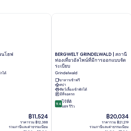
Standard
Double
Room
นโฮฟ
BERGWELT GRINDELWALD | สถานีท่องเท
BERGWELT
เพนโฮฟ
BERGWELT GRINDELWALD | สถานี
GRINDELWALD
ท่องเที่ยวอัลไพน์ที่มีการออกแบบจัด
|
ระเบียบ
สถานี
Grindelwald
ักได้
ท่อง
เที่ยว
อาหารเช้าฟรี
อัล
สปา
สัตว์เลี้ยงเข้าพักได้
ไพน์
มีที่จอดรถ
ที่
มี
9.4
ไร้ที่ติ
9.4
การ
จาก
689 รีวิว
ออกแบบ
10,
ราคา
ราคา
฿11,524
฿20,034
จัด
ไร้
ปัจจุบัน
ปัจจุบัน
ระเบียบ
ที่
ราคารวม ฿12,388
ราคารวม ฿21,219
คือ
คือ
รวมภาษีและค่าธรรมเนียม
Grindelwald
รวมภาษีและค่าธรรมเนียม
ติ,
฿11,524
฿20,034