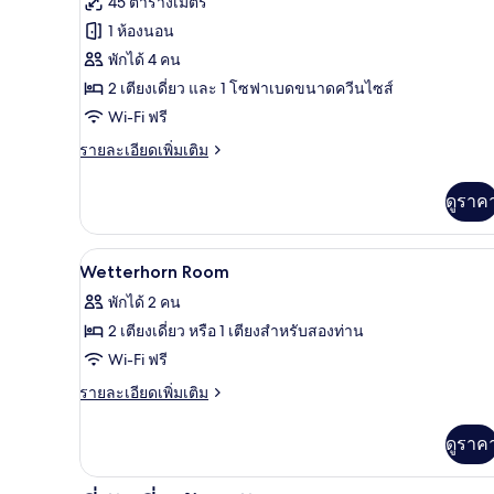
45 ตารางเมตร
Family
1 ห้องนอน
room
พักได้ 4 คน
Eiger
2 เตียงเดี่ยว และ 1 โซฟาเบดขนาดควีนไซส์
Wi-Fi ฟรี
ราย
รายละเอียดเพิ่มเติม
ละเอียด
เพิ่ม
ดูราค
เติม
เกี่ยว
กับ
เครื่องนอนป้องกันสารก่อภูมิแพ้, ม
เปิด
5
Family
Wetterhorn Room
room
ภาพถ่าย
พักได้ 2 คน
Eiger
ทั้งหมด
2 เตียงเดี่ยว หรือ 1 เตียงสำหรับสองท่าน
ของ
Wi-Fi ฟรี
Wetterhorn
ราย
รายละเอียดเพิ่มเติม
Room
ละเอียด
เพิ่ม
ดูราค
เติม
เกี่ยว
กับ