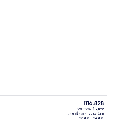
บไอน้ำ, ทรีทเมนท์ดูแลผิว, วารีบำบัด, บอดี้แรป, สครับขัดผิว
ศูนย์ธุรกิจ
ราคา
฿16,828
ปัจจุบัน
ราคารวม ฿17,892
฿16,828
รวมภาษีและค่าธรรมเนียม
อก
ล็อบบี้
23 ส.ค. - 24 ส.ค.