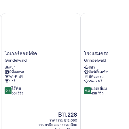
ี่ยวอัลไพน์ที่มีการออกแบบจัดระเบียบ
ไอเกอร์ลอดจ์ชิค
โรงแรมครอยซ์แอนด์โพ
ไอ
โรง
ไอเกอร์ลอดจ์ชิค
โรงแรมครอยซ์แอนด์โ
เก
แรม
Grindelwald
Grindelwald
อร์
ค
สปา
สปา
ลอด
รอย
มีที่จอดรถ
สัตว์เลี้ยงเข้าพักได้
จ์
ซ์
Wi-Fi ฟรี
มีที่จอดรถ
ชิค
แอนด์
บาร์
Wi-Fi ฟรี
Grindelwald
โพสต์
9.4
9.0
ไร้ที่ติ
ยอดเยี่ยม
Grindelwald
9.4
9.0
จาก
จาก
661 รีวิว
438 รีวิว
10,
10,
ไร้
ยอด
ที่
เยี่ยม,
ราคา
฿11,228
ติ,
438
ปัจจุบัน
661
รีวิว
ราคารวม ฿12,080
คือ
รีวิว
รวมภาษีและค่าธรรมเนียม
รวมภาษ
฿11,228