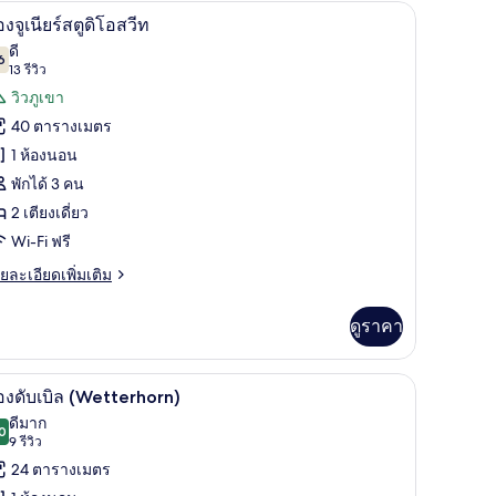
ป้องกันสารก่อภูมิแพ้, มินิบาร์ฟรี, ตู้นิรภัยในห้องพัก
ห้องจูเนียร์สตูดิโอสวีท | เครื่องนอนป้องกันสารก่อ
ิด
16
อง
องจูเนียร์สตูดิโอสวีท
บเบิล
าพถ่าย
ดี
remium)
6
7.6 จาก 10
(13
13 รีวิว
้งหมด
รีวิว)
วิวภูเขา
อง
40 ตารางเมตร
อง
1 ห้องนอน
พักได้ 3 คน
ียร์
2 เตียงเดี่ยว
ู
Wi-Fi ฟรี
ย
ยละเอียดเพิ่มเติม
เอียด
อ
่ม
ดูราคา
ิม
ีท
่ยว
รี, ตู้นิรภัยในห้องพัก
ห้องดับเบิล (Wetterhorn) | เครื่องนอนป้องกันสารก
ิด
14
อง
องดับเบิล (Wetterhorn)
าพถ่าย
ดีมาก
ยร์
0
8.0 จาก 10
(9
9 รีวิว
้งหมด
ู
รีวิว)
24 ตารางเมตร
อง