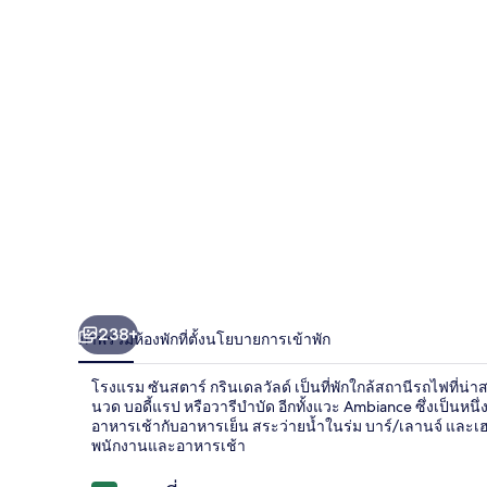
ส
ตาร์
กริน
เดลวัลด์
238+
ภาพรวม
ห้องพัก
ที่ตั้ง
นโยบายการเข้าพัก
โรงแรม ซันสตาร์ กรินเดลวัลด์ เป็นที่พักใกล้สถานีรถไฟที่
นวด บอดี้แรป หรือวารีบำบัด อีกทั้งแวะ Ambiance ซึ่งเป็นหนึ่
อาหารเช้ากับอาหารเย็น สระว่ายน้ำในร่ม บาร์/เลานจ์ และเฮ
พนักงานและอาหารเช้า