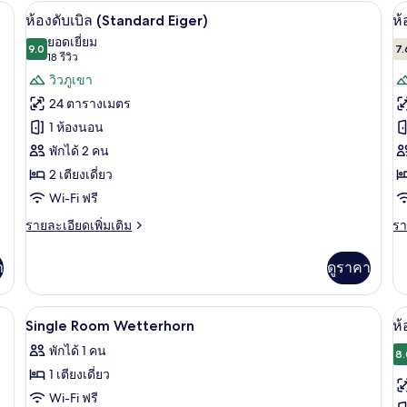
กับ
| เครื่องนอนป้องกันสารก่อภูมิแพ้, มินิบาร์ฟรี, ตู้นิรภัยในห้องพัก
ดับเบิล
ห้องดับเบิล (Standard Eiger) | เครื่องนอน
เปิด
เป
10
ห้
ห้องดับเบิล (Standard Eiger)
ห้
(Standard
ดั
ภาพถ่าย
ภ
ยอดเยี่ยม
Nova)
9.0
(P
7.
9.0 จาก 10
(18
18 รีวิว
ทั้งหมด
ทั
รีวิว)
วิวภูเขา
ของ
ข
24 ตารางเมตร
ห้อง
ห้
1 ห้องนอน
ดับเบิล
จู
พักได้ 2 คน
(Standard
เน
2 เตียงเดี่ยว
Eiger)
สต
Wi-Fi ฟรี
ดิ
ราย
รา
รายละเอียดเพิ่มเติม
รา
ละเอียด
ละ
โ
เพิ่ม
เพิ
า
ดูราคา
เติม
เต
สว
เกี่ยว
เกี
กับ
กับ
องกันสารก่อภูมิแพ้, มินิบาร์ฟรี, ตู้นิรภัยในห้องพัก
เครื่องนอนป้องกันสารก่อภูมิแพ้, มินิบาร์ฟ
เปิด
เป
3
ห้อง
ห้
Single Room Wetterhorn
ห้
ดับเบิล
จู
ภาพถ่าย
ภ
พักได้ 1 คน
(Standard
เนี
8.
ทั้งหมด
ทั
Eiger)
สต
1 เตียงเดี่ยว
ดิ
ของ
ข
Wi-Fi ฟรี
โอ