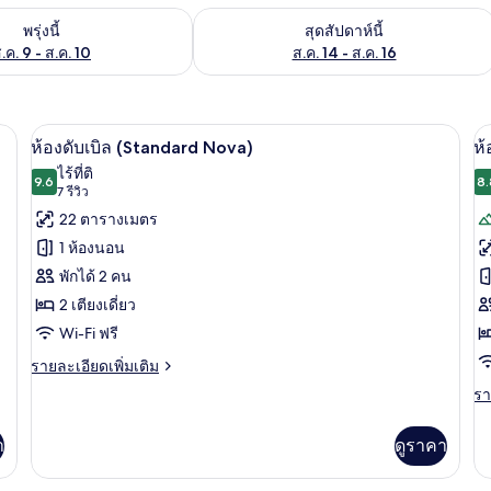
องพักว่างในพรุ่งนี้ ส.ค. 9 - ส.ค. 10
ตรวจสอบจำนวนห้องพักว่างในสุดสัปดาห์นี
พรุ่งนี้
สุดสัปดาห์นี้
.ค. 9 - ส.ค. 10
ส.ค. 14 - ส.ค. 16
องนอนป้องกันสารก่อภูมิแพ้, มินิบาร์ฟรี, ตู้นิรภัยในห้องพัก
ห้องดับเบิล (Standard Nova) | เครื่องนอน
เปิด
เป
13
ห้องดับเบิล (Standard Nova)
ห้
ภาพถ่าย
ภ
ไร้ที่ติ
9.6
8.
9.6 จาก 10
(7
7 รีวิว
ทั้งหมด
ทั
รีวิว)
22 ตารางเมตร
ของ
ข
1 ห้องนอน
ห้อง
ห้
พักได้ 2 คน
ดับเบิล
ดั
2 เตียงเดี่ยว
(Standard
(
Wi-Fi ฟรี
Nova)
ราย
รายละเอียดเพิ่มเติม
ละเอียด
รา
รา
เพิ่ม
ละ
เติม
เพิ
เกี่ยว
า
ดูราคา
เต
กับ
เกี
ห้อง