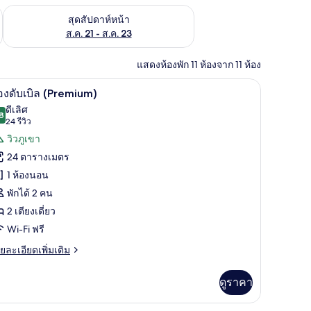
้ ส.ค. 14 - ส.ค. 16
ตรวจสอบจำนวนห้องพักว่างในสุดสัปดาห์หน้า ส.ค. 21 - ส.ค. 23
สุดสัปดาห์หน้า
ส.ค. 21 - ส.ค. 23
แสดงห้องพัก 11 ห้องจาก 11 ห้อง
ป้องกันสารก่อภูมิแพ้, มินิบาร์ฟรี, ตู้นิรภัยในห้องพัก
ห้องดับเบิล (Premium) | เครื่องนอนป้องกันสารก่อภ
ิด
14
องดับเบิล (Premium)
าพถ่าย
ดีเลิศ
8
8.8 จาก 10
(24
24 รีวิว
้งหมด
รีวิว)
วิวภูเขา
อง
24 ตารางเมตร
อง
1 ห้องนอน
บเบิล
พักได้ 2 คน
Premium)
2 เตียงเดี่ยว
Wi-Fi ฟรี
ย
ยละเอียดเพิ่มเติม
เอียด
่ม
ดูราคา
ิม
่ยว