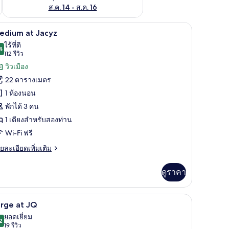
ส.ค. 14 - ส.ค. 16
, มินิบาร์, ตู้นิรภัยในห้องพัก, ผ้าม่านกันแสง
Medium at Jacyz | เครื่องนอนระดับพรีเมียม, มินิ
ิด
5
edium at Jacyz
าพถ่าย
ไร้ที่ติ
4
9.4 จาก 10
(112
112 รีวิว
้งหมด
รีวิว)
วิวเมือง
อง
22 ตารางเมตร
edium
1 ห้องนอน
t
พักได้ 3 คน
acyz
1 เตียงสำหรับสองท่าน
Wi-Fi ฟรี
ย
ยละเอียดเพิ่มเติม
เอียด
่ม
ดูราคา
ิม
่ยว
พรีเมียม, มินิบาร์, ตู้นิรภัยในห้องพัก, ผ้าม่านกันแสง
Large at JQ | เครื่องนอนระดับพรีเมียม, มินิบาร์,
ิด
4
edium
arge at JQ
าพถ่าย
ยอดเยี่ยม
cyz
2
9.2 จาก 10
(19
19 รีวิว