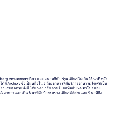
สิ่งอำนวยคว
eberg Amusement Park และ สนามกีฬา Nya Ullevi ไม่เกิน 15 นาที หลัง
ี่ Archie's ซึ่งเป็นหนึ่งใน 3 ห้องอาหารที่มีบริการอาหารฝรั่งเศสเป็น
รมสุดหรูแห่งนี้ ได้แก่ 4 บาร์/เลานจ์ เฮลท์คลับ 24 ชั่วโมง และ
งสาธารณะ: เดิน 8 นาทีถึง ป้ายรถราง Ullevi Södra และ 9 นาทีถึง
3 ห้องอาหาร