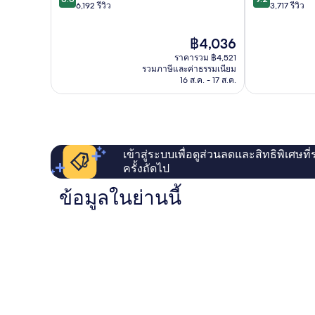
จาก
จาก
6,192 รีวิว
3,717 รีวิว
เซ็น
เบิร์ก
10,
10,
ทรัม
ดี
ยอด
ราคา
฿4,036
เลิศ,
เยี่ยม,
ปัจจุบัน
6,192
3,717
ราคารวม ฿4,521
คือ
รีวิว
รีวิว
รวมภาษีและค่าธรรมเนียม
฿4,036
16 ส.ค. - 17 ส.ค.
เข้าสู่ระบบเพื่อดูส่วนลดและสิทธิพิเศษที
ครั้งถัดไป
ข้อมูลในย่านนี้