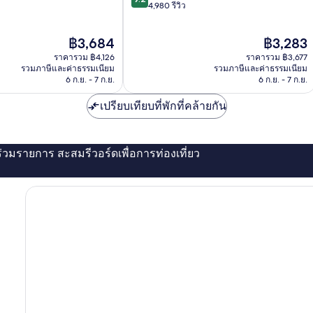
จาก
4,980 รีวิว
โก
10,
เธน
ยอด
เบิร์ก
ราคา
ราคา
฿3,684
฿3,283
เยี่ยม,
ปัจจุบัน
ปัจจุบัน
4,980
ราคารวม ฿4,126
ราคารวม ฿3,677
คือ
คือ
รีวิว
รวมภาษีและค่าธรรมเนียม
รวมภาษีและค่าธรรมเนียม
฿3,684
฿3,283
6 ก.ย. - 7 ก.ย.
6 ก.ย. - 7 ก.ย.
เปรียบเทียบที่พักที่คล้ายกัน
่ร่วมรายการ สะสมรีวอร์ดเพื่อการท่องเที่ยว