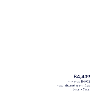
ามสะดวกในที่พัก
บริเวณภายนอก
ราคา
฿4,439
ปัจจุบัน
ราคารวม ฿4,972
฿4,439
รวมภาษีและค่าธรรมเนียม
, บริการอาหารเช้า อาหารกลางวัน อาหารเย็น และบรันช์
2 สระว่ายน้ำในร่ม, สระว่ายน้ำกลางแจ้
6 ก.ย. - 7 ก.ย.