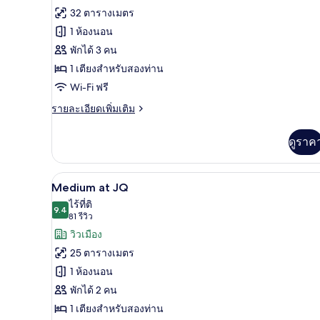
ทั้งหมด
รีวิว)
32 ตารางเมตร
ของ
1 ห้องนอน
Large
พักได้ 3 คน
at
1 เตียงสำหรับสองท่าน
Jacyz
Wi-Fi ฟรี
ราย
รายละเอียดเพิ่มเติม
ละเอียด
เพิ่ม
ดูราค
เติม
เกี่ยว
กับ
Medium at JQ | เครื่องนอนระดับพ
เปิด
5
Large
Medium at JQ
at
ภาพถ่าย
ไร้ที่ติ
Jacyz
9.4
9.4 จาก 10
(81
81 รีวิว
ทั้งหมด
รีวิว)
วิวเมือง
ของ
25 ตารางเมตร
Medium
1 ห้องนอน
at
พักได้ 2 คน
JQ
1 เตียงสำหรับสองท่าน