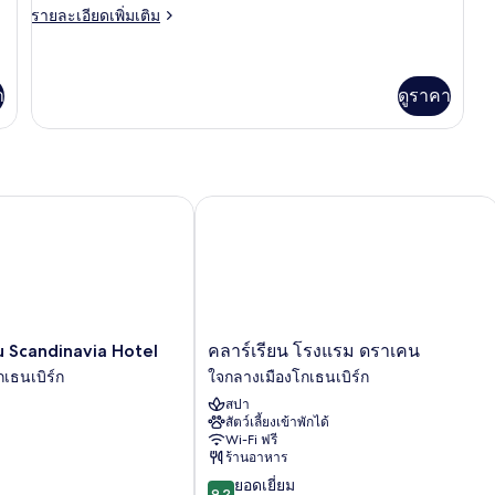
ราย
รายละเอียดเพิ่มเติม
ละเอียด
เพิ่ม
เติม
เกี่ยว
า
ดูราคา
กับ
Small
at
JQ
Scandinavia Hotel
คลาร์เรียน โรงแรม ดราเคน
คลา
u Scandinavia Hotel
คลาร์เรียน โรงแรม ดราเคน
ร์
เธนเบิร์ก
ใจกลางเมืองโกเธนเบิร์ก
เรียน
สปา
โรงแรม
สัตว์เลี้ยงเข้าพักได้
ดรา
Wi-Fi ฟรี
เคน
ร้านอาหาร
ใจกลาง
9.2
ยอดเยี่ยม
เมือง
9.2