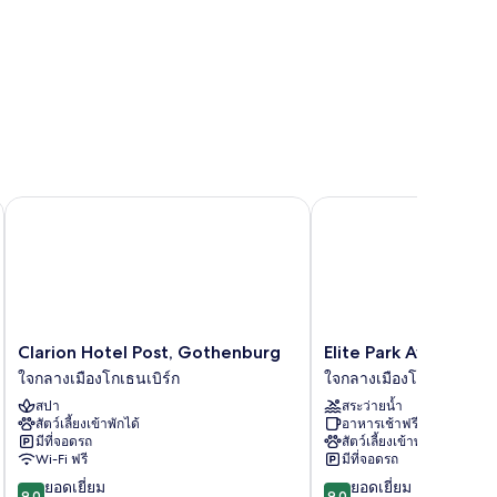
Clarion Hotel Post, Gothenburg
Elite Park Avenue Hote
Clarion
Elite
Clarion Hotel Post, Gothenburg
Elite Park Avenue Ho
Hotel
Park
ใจกลางเมืองโกเธนเบิร์ก
ใจกลางเมืองโกเธนเบิร์ก
Post,
Avenue
สปา
สระว่ายน้ำ
Gothenburg
Hotel
สัตว์เลี้ยงเข้าพักได้
อาหารเช้าฟรี
ใจกลาง
ใจกลาง
มีที่จอดรถ
สัตว์เลี้ยงเข้าพักได้
เมือง
เมือง
Wi-Fi ฟรี
มีที่จอดรถ
โก
โก
9.0
9.0
ยอดเยี่ยม
ยอดเยี่ยม
เธน
เธน
9.0
9.0