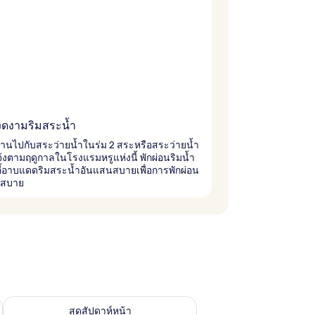
ดงามริมสระน้ำ
านไปกับสระว่ายน้ำในร่ม 2 สระหรือสระว่ายน้ำ
้งตามฤดูกาลในโรงแรมหรูแห่งนี้ พักผ่อนริมน้ำ
อี้อาบแดดริมสระน้ำอันแสนสบายเพื่อการพักผ่อน
นสบาย
้ ส.ค. 7 - ส.ค. 9
ตรวจสอบจำนวนห้องพักว่างในสุดสัปดาห์หน้า ส.ค. 14 - ส.ค. 16
สุดสัปดาห์หน้า