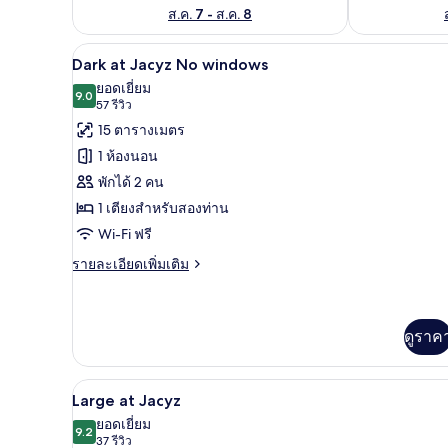
ส.ค. 7 - ส.ค. 8
Dark at Jacyz No windows | เครื
เปิด
4
Dark at Jacyz No windows
ภาพถ่าย
ยอดเยี่ยม
9.0
9.0 จาก 10
(57
57 รีวิว
ทั้งหมด
รีวิว)
15 ตารางเมตร
ของ
1 ห้องนอน
Dark
พักได้ 2 คน
at
1 เตียงสำหรับสองท่าน
Jacyz
Wi-Fi ฟรี
No
windows
ราย
รายละเอียดเพิ่มเติม
ละเอียด
เพิ่ม
เติม
เกี่ยว
ดูราค
กับ
Dark
at
Large at Jacyz | เครื่องนอนระดับ
เปิด
5
Large at Jacyz
Jacyz
ภาพถ่าย
ยอดเยี่ยม
No
9.2
9.2 จาก 10
(37
37 รีวิว
windows