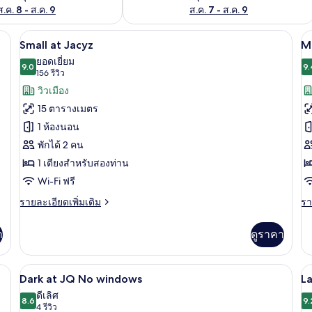
ส.ค. 8 - ส.ค. 9
ส.ค. 7 - ส.ค. 9
่องนอนระดับพรีเมียม, มินิบาร์, ตู้นิรภัยในห้องพัก, ผ้าม่านกันแสง
Small at Jacyz | เครื่องนอนระดับพรีเมียม
เปิด
เป
3
Small at Jacyz
M
ภาพถ่าย
ภ
ยอดเยี่ยม
9.0
9.
9.0 จาก 10
(156
156 รีวิว
ทั้งหมด
ทั
รีวิว)
วิวเมือง
ของ
ข
15 ตารางเมตร
Small
M
1 ห้องนอน
at
a
พักได้ 2 คน
Jacyz
J
1 เตียงสำหรับสองท่าน
Wi-Fi ฟรี
ราย
รา
รายละเอียดเพิ่มเติม
รา
ละเอียด
ละ
เพิ่ม
เพิ
า
ดูราคา
เติม
เต
เกี่ยว
เกี
กับ
กับ
พรีเมียม, มินิบาร์, ตู้นิรภัยในห้องพัก, ผ้าม่านกันแสง
Dark at JQ No windows | เครื่องนอนระดับ
เปิด
เป
4
Small
M
Dark at JQ No windows
L
at
at
ภาพถ่าย
ภ
ดีเลิศ
Jacyz
8.6
Ja
9.
8.6 จาก 10
(4
4 รีวิว