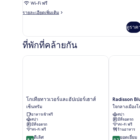
Wi-Fi ฟรี
ราย
รายละเอียดเพิ่มเติม
ละเอียด
เพิ่ม
ดูราค
เติม
เกี่ยว
กับ
ที่พักที่คล้ายกัน
Medium
at
JQ
Radisson Blu 
โกเทียทาวเวอร์และอัปเปอร์เฮาส์
โก
Radisson
โกเทียทาวเวอร์และอัปเปอร์เฮาส์
Radisson Bl
เทีย
Blu
เซ็นทรัม
ใจกลางเมืองโก
ทาวเวอร์
Scandinavia
อาหารเช้าฟรี
สปา
และ
Hotel
สปา
มีที่จอดรถ
อัป
ใจกลาง
มีที่จอดรถ
Wi-Fi ฟรี
เปอร์
เมือง
Wi-Fi ฟรี
ร้านอาหาร
เฮา
โก
8.8
9.2
ดีเลิศ
ยอดเยี่ยม
ส์
เธน
8.8
9.2