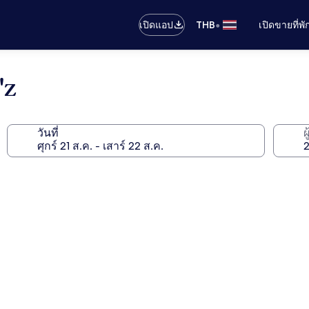
•
เปิดแอป
THB
เปิดขายที่พ
'z
วันที่
ผ