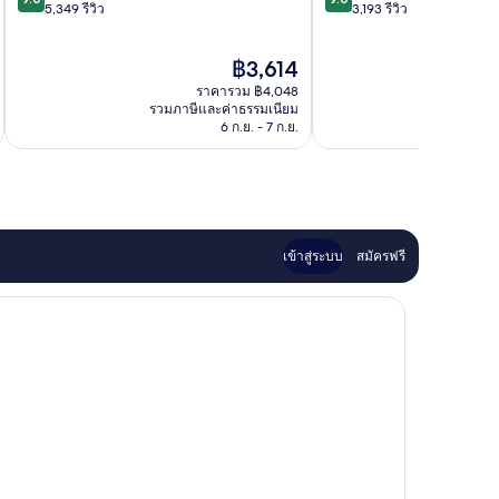
จาก
จาก
5,349 รีวิว
3,193 รีวิว
เบิร์ก
เบิร์ก
10,
10,
ยอด
ยอด
ราคา
฿3,614
เยี่ยม,
เยี่ยม,
ปัจจุบัน
5,349
3,193
ราคารวม ฿4,048
คือ
รีวิว
รีวิว
รวมภาษีและค่าธรรมเนียม
รวมภาษ
฿3,614
6 ก.ย. - 7 ก.ย.
เข้าสู่ระบบ
สมัครฟรี