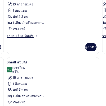
ทั้งหมด
ทั
รีวิว)
13 ตารางเมตร
ของ
ข
1 ห้องนอน
Dark
L
พักได้ 2 คน
at
a
1 เตียงสำหรับสองท่าน
JQ
J
Wi-Fi ฟรี
No
windows
ราย
รา
รายละเอียดเพิ่มเติม
รา
ละเอียด
ละ
เพิ่ม
เพิ
า
ดูราคา
เติม
เต
เกี่ยว
เกี
กับ
กับ
รีเมียม, มินิบาร์, ตู้นิรภัยในห้องพัก, ผ้าม่านกันแสง
Small at JQ | เครื่องนอนระดับพรีเมียม, ม
เปิด
5
Dark
La
Small at JQ
at
at
ภาพถ่าย
ยอดเยี่ยม
JQ
9.2
J
9.2 จาก 10
(5
5 รีวิว
ทั้งหมด
No
รีวิว)
15 ตารางเมตร
windows
ของ
1 ห้องนอน
Small
พักได้ 2 คน
at
1 เตียงสำหรับสองท่าน
JQ
Wi-Fi ฟรี