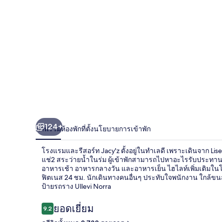
124+
ภาพรวม
ห้องพัก
ที่ตั้ง
นโยบายการเข้าพัก
โรงแรมและรีสอร์ท Jacy'z ตั้งอยู่ในทำเลดี เพราะเดินจาก Lis
แช่2 สระว่ายน้ำในร่ม ผู้เข้าพักสามารถไปหาอะไรรับประทานได้ท
อาหารเช้า อาหารกลางวัน และอาหารเย็น ไฮไลท์เพิ่มเติมในโรงแ
ฟิตเนส 24 ชม. นักเดินทางคนอื่นๆ ประทับใจพนักงาน ใกล้ขนส่
ป้ายรถราง Ullevi Norra
รีวิว
ยอดเยี่ยม
9.2
9.2 จาก 10