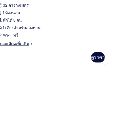
้งหมด
รีวิว)
32 ตารางเมตร
อง
1 ห้องนอน
arge
พักได้ 3 คน
t
1 เตียงสำหรับสองท่าน
Q
Wi-Fi ฟรี
ย
ยละเอียดเพิ่มเติม
เอียด
่ม
ดูราคา
ิม
่ยว
ินิบาร์, ตู้นิรภัยในห้องพัก, ผ้าม่านกันแสง
rge
Q