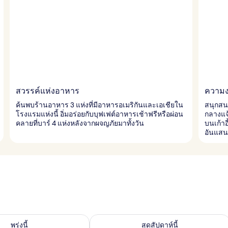
สวรรค์แห่งอาหาร
ความง
ค้นพบร้านอาหาร 3 แห่งที่มีอาหารอเมริกันและเอเชียใน
สนุกสน
โรงแรมแห่งนี้ อิ่มอร่อยกับบุฟเฟต์อาหารเช้าฟรีหรือผ่อน
กลางแจ
คลายที่บาร์ 4 แห่งหลังจากผจญภัยมาทั้งวัน
บนเก้า
อันแส
องพักว่างในพรุ่งนี้ ส.ค. 8 - ส.ค. 9
ตรวจสอบจำนวนห้องพักว่างในสุดสัปดาห์นี
พรุ่งนี้
สุดสัปดาห์นี้