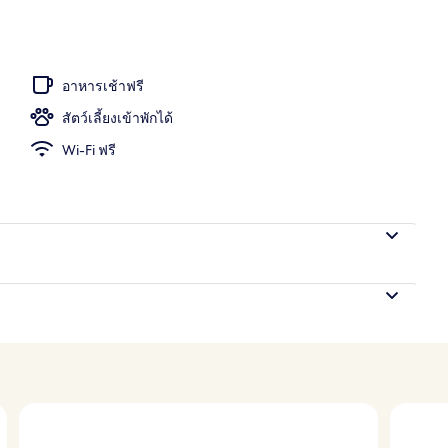
ในร่ม, สระว่ายน้ำกลางแจ้งเปิดตามฤดูกาล, เก้าอี้อาบแดดริมสระ
อาหารเช้าฟรี
สัตว์เลี้ยงเข้าพักได้
Wi-Fi ฟรี