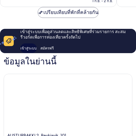
฿14,329
1 ก.ย. - 2 ก.ย.
รีวิว
รีวิว
เปรียบเทียบที่พักที่คล้ายกัน
เข้าสู่ระบบเพื่อดูส่วนลดและสิทธิพิเศษที่ร่วมรายการ สะสม
รีวอร์ดเพื่อการท่องเที่ยวครั้งถัดไป
เข้าสู่ระบบ
สมัครฟรี
ข้อมูลในย่านนี้
AUSTURBAKKI 2, Reykjavik, 101