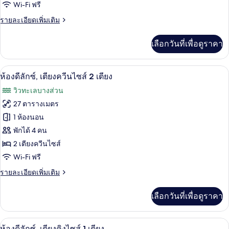
Wi-Fi ฟรี
พัก,
วิว
เมือง
ราย
รายละเอียดเพิ่มเติม
เตียง
ละเอียด
ควีน
เพิ่ม
เลือกวันที่เพื่อดูราคา
เติม
ไซส์
เกี่ยว
2
กับ
เครื่องนอนป้องกันสารก่อภูมิแพ้, มินิบาร์,
เปิด
5
ห้อง
ห้องดีลักซ์, เตียงควีนไซส์ 2 เตียง
เตียง,
พัก,
ภาพถ่าย
วิวทะเลบางส่วน
วิว
เตียง
ทั้งหมด
ควีน
27 ตารางเมตร
สวน
ไซส์
ของ
1 ห้องนอน
2
หย่อม
เตียง,
ห้อง
พักได้ 4 คน
วิว
2 เตียงควีนไซส์
ดี
สวน
Wi-Fi ฟรี
หย่อม
ลัก
ราย
รายละเอียดเพิ่มเติม
ซ์,
ละเอียด
เตียง
เพิ่ม
เลือกวันที่เพื่อดูราคา
เติม
ควีน
เกี่ยว
กับ
ไซส์
ห้องดีลักซ์, เตียงคิงไซส์ 1 เตียง | เครื่อ
เปิด
6
ห้อง
ห้องดีลักซ์, เตียงคิงไซส์ 1 เตียง