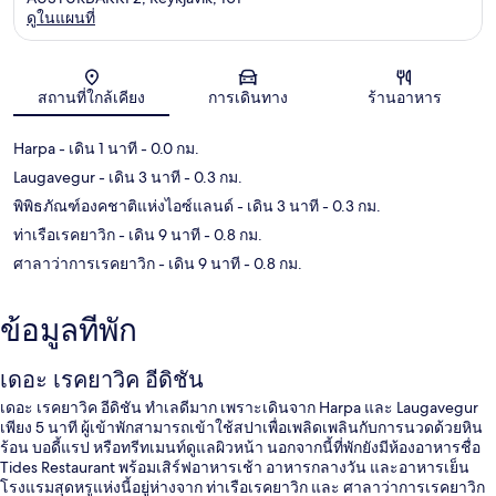
ดูในแผนที่
แผนที่
สถานที่ใกล้เคียง
การเดินทาง
ร้านอาหาร
Harpa
- เดิน 1 นาที
- 0.0 กม.
Laugavegur
- เดิน 3 นาที
- 0.3 กม.
พิพิธภัณฑ์องคชาติแห่งไอซ์แลนด์
- เดิน 3 นาที
- 0.3 กม.
ท่าเรือเรคยาวิก
- เดิน 9 นาที
- 0.8 กม.
ศาลาว่าการเรคยาวิก
- เดิน 9 นาที
- 0.8 กม.
ข้อมูลที่พัก
เดอะ เรคยาวิค อีดิชัน
เดอะ เรคยาวิค อีดิชัน ทำเลดีมาก เพราะเดินจาก Harpa และ Laugavegur
เพียง 5 นาที ผู้เข้าพักสามารถเข้าใช้สปาเพื่อเพลิดเพลินกับการนวดด้วยหิน
ร้อน บอดี้แรป หรือทรีทเมนท์ดูแลผิวหน้า นอกจากนี้ที่พักยังมีห้องอาหารชื่อ
Tides Restaurant พร้อมเสิร์ฟอาหารเช้า อาหารกลางวัน และอาหารเย็น
โรงแรมสุดหรูแห่งนี้อยู่ห่างจาก ท่าเรือเรคยาวิก และ ศาลาว่าการเรคยาวิก