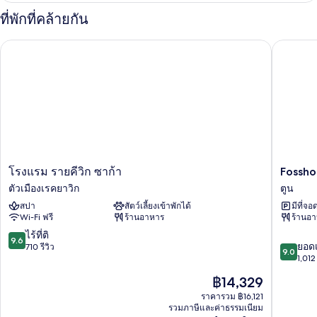
นอน,
กับ
ที่พักที่คล้ายกัน
เพ
ห้อง
นท์
Fosshote
โรงแรม รายคีวิก ซาก้า
เฮา
มุม
ส์,
1
ห้อง
นอน,
ห้อง
มุม
โรงแรม
Fosshote
โรงแรม รายคีวิก ซาก้า
Fossho
ราย
Reykjavi
ตัวเมืองเรคยาวิก
ตูน
คี
ตูน
สปา
สัตว์เลี้ยงเข้าพักได้
มีที่จอ
วิก
Wi-Fi ฟรี
ร้านอาหาร
ร้านอ
ซาก้
า
9.6
ไร้ที่ติ
9.6
9.0
ตัว
ยอดเ
จาก
710 รีวิว
9.0
จาก
เมือง
1,012 
10,
10,
เรค
ไร้
ราคา
฿14,329
ยอด
ยา
ที่
ปัจจุบัน
เยี่ยม,
วิก
ราคารวม ฿16,121
ติ,
คือ
รวมภาษีและค่าธรรมเนียม
1,012
710