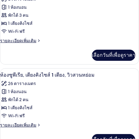
ไซส์
ของ
1 ห้องนอน
2
เตียง,
ห้อง
พักได้ 3 คน
วิว
1 เตียงคิงไซส์
สวีท,
ท่าเรือ
Wi-Fi ฟรี
1
ห้อง
ราย
รายละเอียดเพิ่มเติม
ละเอียด
นอน,
เพิ่ม
เลือกวันที่เพื่อดูราคา
เติม
วิว
เกี่ยว
ท่าเรือ
กับ
วิวจากห้องพัก
เปิด
6
ห้อง
ห้องซูพีเรีย, เตียงคิงไซส์ 1 เตียง, วิวสวนหย่อม
สวี
ภาพถ่าย
26 ตารางเมตร
ท,
ทั้งหมด
1
1 ห้องนอน
ห้อง
ของ
พักได้ 2 คน
นอน,
วิว
ห้อง
1 เตียงคิงไซส์
ท่าเรือ
Wi-Fi ฟรี
ซู
ราย
รายละเอียดเพิ่มเติม
พี
ละเอียด
เรีย,
เพิ่ม