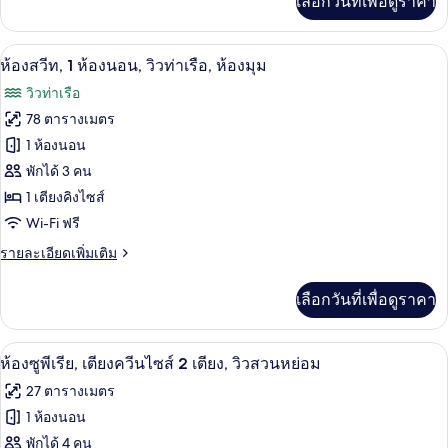
เลือกวันที่เพื่อดูราคา
เติม
เตียง
เกี่ยว
คิง
กับ
เครื่องนอนป้องกันสารก่อภูมิแพ้, มินิบาร์,
เปิด
5
ห้อง
ห้องสวีท, 1 ห้องนอน, วิวท่าเรือ, ห้องมุม
ไซส์
ซู
ภาพถ่าย
วิวท่าเรือ
พี
1
ทั้งหมด
เรีย,
78 ตารางเมตร
เตียง,
เตียง
ของ
1 ห้องนอน
คิง
วิว
ไซส์
ห้อง
พักได้ 3 คน
สวน
1
1 เตียงคิงไซส์
สวีท,
เตียง,
หย่อม
Wi-Fi ฟรี
วิว
1
สวน
ห้อง
ราย
รายละเอียดเพิ่มเติม
หย่อม
ละเอียด
นอน,
เพิ่ม
เลือกวันที่เพื่อดูราคา
เติม
วิว
เกี่ยว
ท่าเรือ,
กับ
เครื่องนอนป้องกันสารก่อภูมิแพ้, มินิบาร์,
เปิด
5
ห้อง
ห้องซูพีเรีย, เตียงควีนไซส์ 2 เตียง, วิวสวนหย่อม
ห้อง
สวี
ภาพถ่าย
27 ตารางเมตร
ท,
มุม
ทั้งหมด
1
1 ห้องนอน
ห้อง
ของ
พักได้ 4 คน