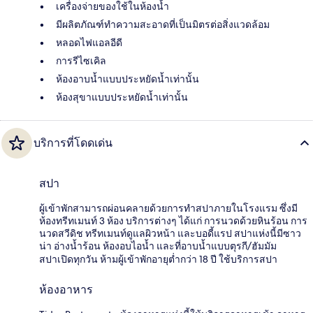
เครื่องจ่ายของใช้ในห้องน้ำ
มีผลิตภัณฑ์ทำความสะอาดที่เป็นมิตรต่อสิ่งแวดล้อม
หลอดไฟแอลอีดี
การรีไซเคิล
ห้องอาบน้ำแบบประหยัดน้ำเท่านั้น
ห้องสุขาแบบประหยัดน้ำเท่านั้น
บริการที่โดดเด่น
สปา
ผู้เข้าพักสามารถผ่อนคลายด้วยการทำสปาภายในโรงแรม ซึ่งมี
ห้องทรีทเมนท์ 3 ห้อง บริการต่างๆ ได้แก่ การนวดด้วยหินร้อน การ
นวดสวีดิช ทรีทเมนท์ดูแลผิวหน้า และบอดี้แรป สปาแห่งนี้มีซาว
น่า อ่างน้ำร้อน ห้องอบไอน้ำ และที่อาบน้ำแบบตุรกี/ฮัมมัม
สปาเปิดทุกวัน ห้ามผู้เข้าพักอายุต่ำกว่า 18 ปี ใช้บริการสปา
ห้องอาหาร