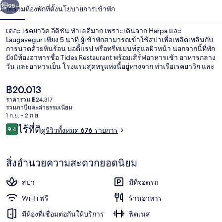
น้า
95+
ภาพรวม
ห้องพัก
ที่ตั้ง
นโยบายการเข้าพัก
อี
ดิ
เดอะ เรคยาวิค อีดิชัน ทำเลดีมาก เพราะเดินจาก Harpa และ
Laugavegur เพียง 5 นาที ผู้เข้าพักสามารถเข้าใช้สปาเพื่อเพลิดเพลินกับ
ชัน
การนวดด้วยหินร้อน บอดี้แรป หรือทรีทเมนท์ดูแลผิวหน้า นอกจากนี้ที่พัก
ยังมีห้องอาหารชื่อ Tides Restaurant พร้อมเสิร์ฟอาหารเช้า อาหารกลาง
วัน และอาหารเย็น โรงแรมสุดหรูแห่งนี้อยู่ห่างจาก ท่าเรือเรคยาวิก และ
ศาลาว่าการเรคยาวิก เพียงเดินไป 15 นาที นักเดินทางต่างมอบคำชมเชย
เกี่ยวกับพนักงานและสภาพที่พัก
ราคา
฿20,013
ปัจจุบัน
ราคารวม ฿24,317
฿20,013
รวมภาษีและค่าธรรมเนียม
เพนท์เฮาส์, 1 ห้องนอน, ห้องมุม | วิวจาก
1 ก.ย. - 2 ก.ย.
รีวิว
ไร้ที่ติ
9.4
ดูรีวิวทั้งหมด 676 รายการ
9.4 จาก 10
สิ่งอำนวยความสะดวกยอดนิยม
สปา
มีที่จอดรถ
Wi-Fi ฟรี
ร้านอาหาร
มีห้องที่เชื่อมต่อกันให้บริการ
ฟิตเนส