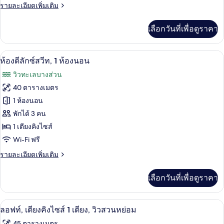
ราย
รายละเอียดเพิ่มเติม
เตียง
ละเอียด
คิง
เพิ่ม
เลือกวันที่เพื่อดูราคา
เติม
ไซส์
เกี่ยว
1
กับ
ห้องดีลักซ์สวีท, 1 ห้องนอน | ห้องนั่งเล่น
เปิด
6
ห้อง
ห้องดีลักซ์สวีท, 1 ห้องนอน
เตียง,
พัก,
ภาพถ่าย
วิวทะเลบางส่วน
วิว
เตียง
ทั้งหมด
คิง
40 ตารางเมตร
สวน
ไซส์
ของ
1 ห้องนอน
1
หย่อม
เตียง,
ห้อง
พักได้ 3 คน
วิว
1 เตียงคิงไซส์
ดี
สวน
Wi-Fi ฟรี
หย่อม
ลัก
ราย
รายละเอียดเพิ่มเติม
ซ์
ละเอียด
สวีท,
เพิ่ม
เลือกวันที่เพื่อดูราคา
เติม
1
เกี่ยว
ห้อง
กับ
เครื่องนอนป้องกันสารก่อภูมิแพ้, มินิบาร์,
เปิด
5
ห้อง
ลอฟท์, เตียงคิงไซส์ 1 เตียง, วิวสวนหย่อม
นอน
ดี
ภาพถ่าย
45 ตารางเมตร