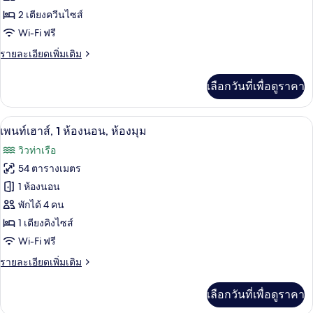
นอน,
วิว
ห้อง
2 เตียงควีนไซส์
ท่าเรือ,
Wi-Fi ฟรี
ซู
ห้อง
มุม
ราย
รายละเอียดเพิ่มเติม
พี
ละเอียด
เรีย,
เพิ่ม
เลือกวันที่เพื่อดูราคา
เติม
เตียง
เกี่ยว
ควีน
กับ
เพนท์เฮาส์, 1 ห้องนอน, ห้องมุม | บริเวณน
เปิด
7
ห้อง
เพนท์เฮาส์, 1 ห้องนอน, ห้องมุม
ไซส์
ซู
ภาพถ่าย
วิวท่าเรือ
พี
2
ทั้งหมด
เรีย,
54 ตารางเมตร
เตียง,
เตียง
ของ
1 ห้องนอน
ควีน
วิว
ไซส์
เพ
พักได้ 4 คน
สวน
2
1 เตียงคิงไซส์
นท์
เตียง,
หย่อม
Wi-Fi ฟรี
วิว
เฮา
สวน
ราย
รายละเอียดเพิ่มเติม
ส์,
หย่อม
ละเอียด
1
เพิ่ม
เลือกวันที่เพื่อดูราคา
เติม
ห้อง
เกี่ยว