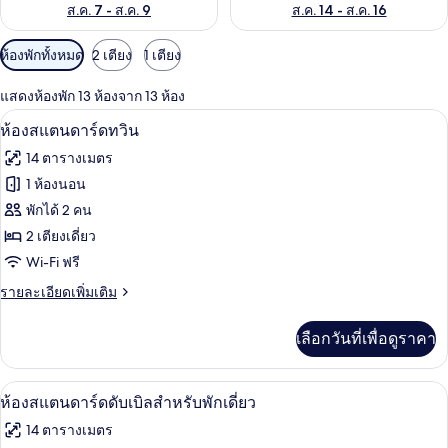
ส.ค. 7 - ส.ค. 9
ส.ค. 14 - ส.ค. 16
ตัว
ห้องพักทั้งหมด
2 เตียง
1 เตียง
กรอง
แสดงห้องพัก 13 ห้องจาก 13 ห้อง
ที่
โต๊ะทำงาน, ผ้าม่านกันแสง, เปล/เตียงเด็
เปิด
มี
1
ห้องสแตนดาร์ดทวิน
ให้
ภาพถ่าย
14 ตารางเมตร
สำหรับ
ทั้งหมด
1 ห้องนอน
ห้อง
ของ
พักได้ 2 คน
พัก
ห้อง
2 เตียงเดี่ยว
Wi-Fi ฟรี
สแตนดาร์ด
ราย
รายละเอียดเพิ่มเติม
ทวิน
ละเอียด
เพิ่ม
เลือกวันที่เพื่อดูราคา
เติม
เกี่ยว
กับ
โต๊ะทำงาน, ผ้าม่านกันแสง, เปล/เตียงเด็
เปิด
1
ห้อง
ห้องสแตนดาร์ดดับเบิลสำหรับพักเดี่ยว
สแตนดาร์ด
ภาพถ่าย
14 ตารางเมตร
ทวิ