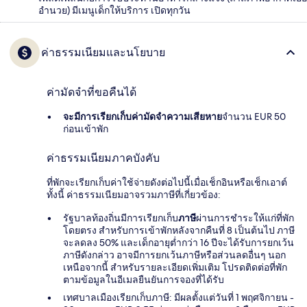
อำนวย) มีเมนูเด็กให้บริการ เปิดทุกวัน
ค่าธรรมเนียมและนโยบาย
ค่ามัดจำที่ขอคืนได้
จะมีการเรียกเก็บค่ามัดจำความเสียหาย
จำนวน EUR 50
ก่อนเข้าพัก
ค่าธรรมเนียมภาคบังคับ
ที่พักจะเรียกเก็บค่าใช้จ่ายดังต่อไปนี้เมื่อเช็กอินหรือเช็กเอาต์
ทั้งนี้ ค่าธรรมเนียมอาจรวมภาษีที่เกี่ยวข้อง:
รัฐบาลท้องถิ่นมีการเรียกเก็บ
ภาษี
ผ่านการชำระให้แก่ที่พัก
โดยตรง สำหรับการเข้าพักหลังจากคืนที่ 8 เป็นต้นไป ภาษี
จะลดลง 50% และเด็กอายุต่ำกว่า 16 ปีจะได้รับการยกเว้น
ภาษีดังกล่าว อาจมีการยกเว้นภาษีหรือส่วนลดอื่นๆ นอก
เหนือจากนี้ สำหรับรายละเอียดเพิ่มเติม โปรดติดต่อที่พัก
ตามข้อมูลในอีเมลยืนยันการจองที่ได้รับ
เทศบาลเมืองเรียกเก็บภาษี: มีผลตั้งแต่วันที่ 1 พฤศจิกายน -