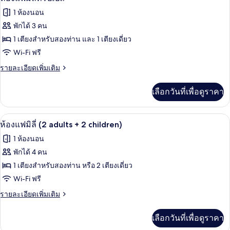
พัก
ซู
ภาพถ่าย
1 ห้องนอน
พี
เดี่ยว,
ทั้งหมด
เรียดั
พักได้ 3 คน
วิว
บเบิล
ของ
1 เตียงสำหรับสองท่าน และ 1 เตียงเดี่ยว
สำหรับ
ทะเล
พัก
ห้อง
Wi-Fi ฟรี
เดี่ยว,
แฟ
ราย
รายละเอียดเพิ่มเติม
วิว
ละเอียด
ทะเล
มิ
เพิ่ม
เลือกวันที่เพื่อดูราคา
เติม
ลี่
เกี่ยว
ทริปเปิล
กับ
โต๊ะทำงาน, ผ้าม่านกันแสง, เปล/เตียงเด็
เปิด
1
ห้อง
ห้องแฟมิลี่ (2 adults + 2 children)
แฟ
ภาพถ่าย
1 ห้องนอน
มิ
ทั้งหมด
ลี่
พักได้ 4 คน
ทริปเปิล
ของ
1 เตียงสำหรับสองท่าน หรือ 2 เตียงเดี่ยว
ห้อง
Wi-Fi ฟรี
แฟ
ราย
รายละเอียดเพิ่มเติม
ละเอียด
มิ
เพิ่ม
เลือกวันที่เพื่อดูราคา
เติม
ลี่