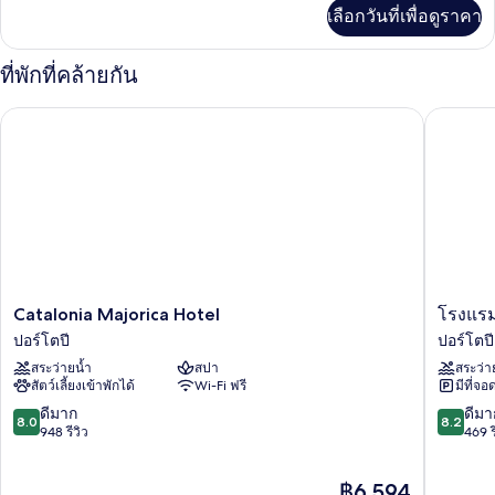
เพิ่ม
เลือกวันที่เพื่อดูราคา
เติม
เกี่ยว
กับ
ที่พักที่คล้ายกัน
ห้อง
พัก
Catalonia Majorica Hotel
โรงแรม เ
Catalonia
โรงแรม
Catalonia Majorica Hotel
โรงแรม
Majorica
เฮ
ปอร์โตปี
ปอร์โตปี
Hotel
สเปเรีย
สระว่ายน้ำ
สปา
สระว่า
ปอร์
มา
สัตว์เลี้ยงเข้าพักได้
Wi-Fi ฟรี
มีที่จอ
โตปี
ยอร์
กา
8.0
8.2
ดีมาก
ดีมา
8.0
8.2
ปอร์
จาก
จาก
948 รีวิว
469 ร
โตปี
10,
10,
ดี
ดี
ราคา
฿6,594
มาก,
มาก,