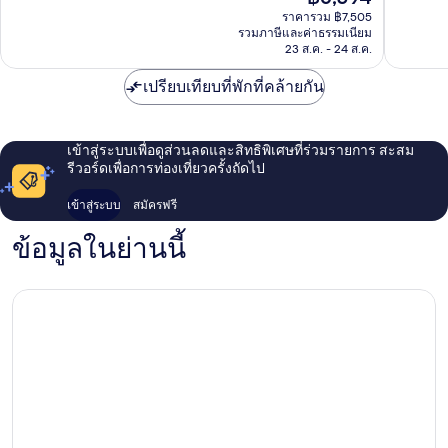
ปัจจุบัน
948
469
ราคารวม ฿7,505
คือ
รีวิว
รีวิว
รวมภาษีและค่าธรรมเนียม
฿6,594
23 ส.ค. - 24 ส.ค.
เปรียบเทียบที่พักที่คล้ายกัน
เข้าสู่ระบบเพื่อดูส่วนลดและสิทธิพิเศษที่ร่วมรายการ สะสม
รีวอร์ดเพื่อการท่องเที่ยวครั้งถัดไป
เข้าสู่ระบบ
สมัครฟรี
ข้อมูลในย่านนี้