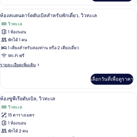
เกี่ยว
กับ
โต๊ะทำงาน, ผ้าม่านกันแสง, เปล/เตียงเด็
เปิด
1
ห้อง
ห้องสแตนดาร์ดดับเบิลสำหรับพักเดี่ยว, วิวทะเล
ดับเบิล,
ภาพถ่าย
วิวทะเล
วิว
ทั้งหมด
ทะเล
1 ห้องนอน
ของ
พักได้ 1 คน
ห้อง
1 เตียงสำหรับสองท่าน หรือ 2 เตียงเดี่ยว
Wi-Fi ฟรี
สแตนดาร์ด
ราย
รายละเอียดเพิ่มเติม
ดับเบิล
ละเอียด
สำหรับ
เพิ่ม
เลือกวันที่เพื่อดูราคา
เติม
พัก
เกี่ยว
เดี่ยว,
กับ
โต๊ะทำงาน, ผ้าม่านกันแสง, เปล/เตียงเด็
เปิด
1
ห้อง
ห้องซูพีเรียดับเบิล, วิวทะเล
วิว
สแตนดาร์ด
ภาพถ่าย
วิวทะเล
ดับเบิล
ทะเล
ทั้งหมด
สำหรับ
15 ตารางเมตร
พัก
ของ
1 ห้องนอน
เดี่ยว,
วิว
ห้อง
พักได้ 2 คน
ทะเล