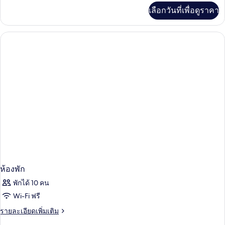
ดับเบิล
เพิ่ม
เลือกวันที่เพื่อดูราคา
เติม
เกี่ยว
กับ
ห้อง
พรีเมียม
ดับเบิล
ห้องพัก
พักได้ 10 คน
Wi-Fi ฟรี
ราย
รายละเอียดเพิ่มเติม
ละเอียด