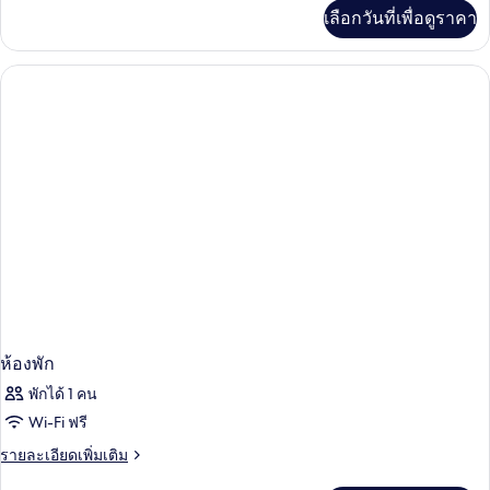
เพิ่ม
เลือกวันที่เพื่อดูราคา
เติม
เกี่ยว
กับ
ห้อง
พัก
ห้องพัก
พักได้ 1 คน
Wi-Fi ฟรี
ราย
รายละเอียดเพิ่มเติม
ละเอียด