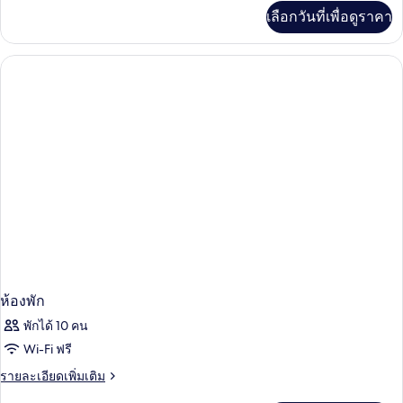
เพิ่ม
เลือกวันที่เพื่อดูราคา
เติม
เกี่ยว
กับ
ห้อง
พัก
ห้องพัก
พักได้ 10 คน
Wi-Fi ฟรี
ราย
รายละเอียดเพิ่มเติม
ละเอียด