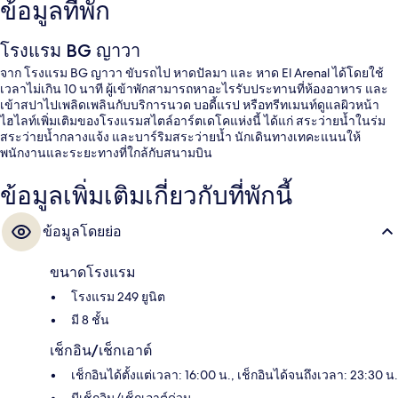
ข้อมูลที่พัก
โรงแรม BG ญาวา
จาก โรงแรม BG ญาวา ขับรถไป หาดปัลมา และ หาด El Arenal ได้โดยใช้
เวลาไม่เกิน 10 นาที ผู้เข้าพักสามารถหาอะไรรับประทานที่ห้องอาหาร และ
เข้าสปาไปเพลิดเพลินกับบริการนวด บอดี้แรป หรือทรีทเมนท์ดูแลผิวหน้า
ไฮไลท์เพิ่มเติมของโรงแรมสไตล์อาร์ตเดโคแห่งนี้ ได้แก่ สระว่ายน้ำในร่ม
สระว่ายน้ำกลางแจ้ง และบาร์ริมสระว่ายน้ำ นักเดินทางเทคะแนนให้
พนักงานและระยะทางที่ใกล้กับสนามบิน
ข้อมูลเพิ่มเติมเกี่ยวกับที่พักนี้
ข้อมูลโดยย่อ
ขนาดโรงแรม
โรงแรม 249 ยูนิต
มี 8 ชั้น
เช็กอิน/เช็กเอาต์
เช็กอินได้ตั้งแต่เวลา: 16:00 น., เช็กอินได้จนถึงเวลา: 23:30 น.
มีเช็กอิน/เช็กเอาต์ด่วน