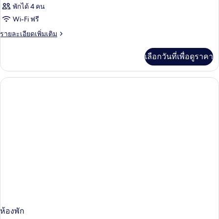
พักได้ 4 คน
Wi-Fi ฟรี
ราย
รายละเอียดเพิ่มเติม
ละเอียด
เพิ่ม
เลือกวันที่เพื่อดูราคา
เติม
เกี่ยว
กับ
ห้อง
พัก
ห้องพัก