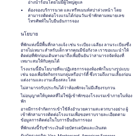
อ่างน้ำร้อนโดยไม่มีผู้ใหญ่ดูแล
ต้องจองบริการนวด และทรีทเมนท์สปาล่วงหน้า โดย
สามารถติดต่อโรงแรมได้ก่อนวันเข้าพักตามหมายเลข
โทรศัพท์ในใบยืนยันการจอง
นโยบาย
ที่พักแห่งนี้มีพื้นที่กลางแจ้ง เช่น ระเบียง เฉลียง ลานระเบียงซึ่ง
อาจไม่เหมาะสำหรับเด็ก หากคุณมีข้อกังวล เราขอแนะนำให้
ติดต่อที่พักก่อนเดินทางมาถึงเพื่อยืนยันว่าสามารถจัดห้องที่
เหมาะสมให้กับคุณได้
โรงแรมนี้มีนโยบายที่จะปฏิเสธการจองห้องพักในบางรูปแบบ
เช่น จองเพื่อจัดกิจกรรมกลุ่มหรือปาร์ตี้ ซึ่งรวมถึงงานเลี้ยงก่อน
แต่งงานและงานเลี้ยงสละโสด
ไม่สามารถรับประกันได้ว่าห้องพักจะไม่มีเสียงรบกวน
ไม่อนุญาตให้บุคคลที่ไม่ใช่ผู้เข้าพักของโรงแรมเข้าภายในห้อง
พัก
อาจมีการจำกัดการเข้าใช้สิ่งอำนวยความสะดวกบางอย่าง ผู้
เข้าพักสามารถติดต่อโรงแรมเพื่อขอทราบรายละเอียดตาม
ข้อมูลการติดต่อในใบการยืนยันการจอง
ที่พักแห่งนี้รับชำระเงินด้วยบัตรเดบิตและเงินสด
รับบัตรเครดิต: Visa, Mastercard, American Express