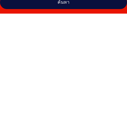
ค้นหา
คลัง
ภาพ
โรงแรม
BG
ญาวา