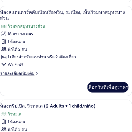
เกี่ยว
เตียง,
กับ
โต๊ะทำงาน, ผ้าม่านกันแสง, ห้องเก็บเสียง
เปิด
4
ห้อง
ห้องสแตนดาร์ดดับเบิลหรือทวิน, ระเบียง, เห็นวิวมหาสมุทรบาง
วิว
ดับเบิล,
ภาพถ่าย
ส่วน
สระ
เตียง
ทั้งหมด
วิวมหาสมุทรบางส่วน
เดี่ยว
ว่าย
2
18 ตารางเมตร
ของ
เตียง,
น้ำ
1 ห้องนอน
วิว
ห้อง
สระ
พักได้ 2 คน
สแตนดาร์ด
ว่าย
1 เตียงสำหรับสองท่าน หรือ 2 เตียงเดี่ยว
น้ำ
ดับเบิล
Wi-Fi ฟรี
หรือ
ราย
รายละเอียดเพิ่มเติม
ทวิน,
ละเอียด
เพิ่ม
ระเบียง,
เลือกวันที่เพื่อดูราคา
เติม
เกี่ยว
เห็น
กับ
โต๊ะทำงาน, ผ้าม่านกันแสง, ห้องเก็บเสียง
เปิด
วิว
4
ห้อง
ห้องทริปเปิล, วิวทะเล (2 Adults + 1 child/niño)
สแตนดาร์ด
ภาพถ่าย
มหาสมุทร
วิวทะเล
ดับเบิล
ทั้งหมด
บาง
หรือ
1 ห้องนอน
ทวิ
ของ
ส่วน
พักได้ 3 คน
น,