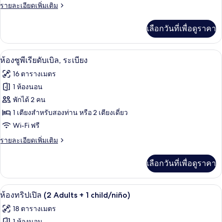
ราย
รายละเอียดเพิ่มเติม
ระเบียง
ละเอียด
เพิ่ม
เลือกวันที่เพื่อดูราคา
เติม
เกี่ยว
กับ
โต๊ะทำงาน, ผ้าม่านกันแสง, ห้องเก็บเสียง
เปิด
5
ห้อง
ห้องซูพีเรียดับเบิล, ระเบียง
พรีเมียม
ภาพถ่าย
16 ตารางเมตร
ดับเบิล,
ทั้งหมด
ระเบียง
1 ห้องนอน
ของ
พักได้ 2 คน
ห้อง
1 เตียงสำหรับสองท่าน หรือ 2 เตียงเดี่ยว
Wi-Fi ฟรี
ซู
ราย
รายละเอียดเพิ่มเติม
พี
ละเอียด
เรียดั
เพิ่ม
เลือกวันที่เพื่อดูราคา
เติม
บเบิล,
เกี่ยว
ระเบียง
กับ
โต๊ะทำงาน, ผ้าม่านกันแสง, ห้องเก็บเสียง
เปิด
5
ห้อง
ห้องทริปเปิล (2 Adults + 1 child/niño)
ซู
ภาพถ่าย
18 ตารางเมตร
พี
ทั้งหมด
เรียดั
1 ห้องนอน