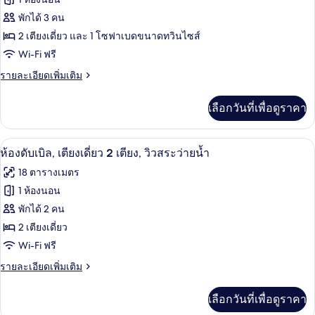
บเบิล,
ของ
พักได้ 3 คน
ระเบียง
ห้อง
2 เตียงเดี่ยว และ 1 โซฟาเบดขนาดทวินไซส์
Wi-Fi ฟรี
ทริปเปิล
(2
ราย
รายละเอียดเพิ่มเติม
ละเอียด
Adults
เพิ่ม
+
เลือกวันที่เพื่อดูราคา
เติม
1
เกี่ยว
กับ
child/niño)
โต๊ะทำงาน, ผ้าม่านกันแสง, ห้องเก็บเสียง
เปิด
5
ห้อง
ห้องดับเบิล, เตียงเดี่ยว 2 เตียง, วิวสระว่ายน้ำ
ทริปเปิล
ภาพถ่าย
18 ตารางเมตร
(2
ทั้งหมด
Adults
1 ห้องนอน
+
ของ
พักได้ 2 คน
1
child/niño)
ห้อง
2 เตียงเดี่ยว
Wi-Fi ฟรี
ดับเบิล,
ราย
รายละเอียดเพิ่มเติม
เตียง
ละเอียด
เดี่ยว
เพิ่ม
เลือกวันที่เพื่อดูราคา
เติม
2