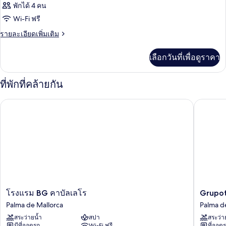
พักได้ 4 คน
Wi-Fi ฟรี
ราย
รายละเอียดเพิ่มเติม
ละเอียด
เพิ่ม
เลือกวันที่เพื่อดูราคา
เติม
เกี่ยว
กับ
ที่พักที่คล้ายกัน
ห้อง
พัก
Grupotel
โรงแรม BG คาบัลเลโร
โรงแรม
Grupote
โรงแรม BG คาบัลเลโร
Grupot
BG
Taurus
Palma de Mallorca
Palma d
คา
Park
สระว่ายน้ำ
สปา
สระว่า
บัล
Palma
มีที่จอดรถ
Wi-Fi ฟรี
ที่จอด