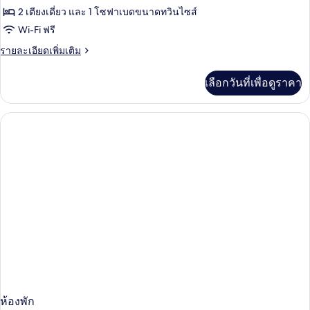
ระเบียง,
ห้อง
2 เตียงเดี่ยว และ 1 โซฟาเบดขนาดทวินไซส์
เห็น
Wi-Fi ฟรี
ทริปเปิล,
วิว
มหาสมุทร
ราย
รายละเอียดเพิ่มเติม
วิว
บาง
ละเอียด
ทะเล
ส่วน
เพิ่ม
เลือกวันที่เพื่อดูราคา
เติม
(2
เกี่ยว
Adults
กับ
+
ห้อง
ทริปเปิล,
1
วิว
child/niño)
ทะเล
(2
Adults
+
1
child/niño)
ห้องพัก