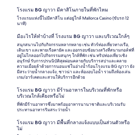
โรงแรม BG ญาวา มีคาสิโนภายในที่พักไหม
โรงแรมแห่งนี้ไม่มีคาสิโน แต่อยู่ใกล้ Mallorca Casino (ขับรถ 12
นาที)
มีอะไรให้ทำบ้างที่ โรงแรม BG ญาวา และบริเวณใกล้ๆ
สนุกสนานไปกับกิจกรรมหลากหลาย เช่น ทัวร์ท่องเที่ยวทางเรือ,
เดินเขา และพายเรือคายัค และออกรอบซ้อมวงสวิงที่สนามกอล์ฟที่
อยู่ไม่ไกลออกไปกิจกรรมสนุกๆ ใกล้ที่พัก เช่น ทริปท่องเที่ยวเชิง
อนุรักษ์ รับการปรนนิบัติสุดผ่อนคลายกับบริการสปาและคลาย
ความเมื่อยล้าด้วยการนอนแช่ในอ่างน้ำร้อนโรงแรม BG ญาวา ยัง
มีสระว่ายน้ำกลางแจ้ง, ซาวน่า และห้องอบไอน้ำ รวมถึงห้องเล่น
เกม/อาร์เคดและสวนให้บริการอีกด้วย
โรงแรม BG ญาวา มีร้านอาหารในบริเวณที่พักหรือ
บริเวณใกล้เคียงหรือไม่
ที่พักมีร้านอาหารซึ่งมาพร้อมอาหารนานาชาติและบริเวณรับ
ประทานอาหารริมสระว่ายน้ำ
โรงแรม BG ญาวา มีพื้นที่กลางแจ้งแบบเป็นส่วนตัวหรือ
ไม่