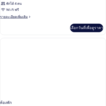
พักได้ 4 คน
Wi-Fi ฟรี
ราย
รายละเอียดเพิ่มเติม
ละเอียด
เพิ่ม
เลือกวันที่เพื่อดูราคา
เติม
เกี่ยว
กับ
ห้อง
พัก
ห้องพัก