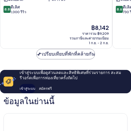
เลโร
de
Palma
Mallorca
8.8
8.6
ดีเลิศ
ดีเลิ
8.8
8.6
de
จาก
จาก
1,000 รีวิว
730 ร
Mallorca
10,
10,
ดี
ดี
ราคา
฿8,142
เลิศ,
เลิศ,
ปัจจุบัน
1,000
730
ราคารวม ฿9,209
คือ
รีวิว
รีวิว
รวมภาษีและค่าธรรมเนียม
฿8,142
1 ก.ย. - 2 ก.ย.
เปรียบเทียบที่พักที่คล้ายกัน
เข้าสู่ระบบเพื่อดูส่วนลดและสิทธิพิเศษที่ร่วมรายการ สะสม
รีวอร์ดเพื่อการท่องเที่ยวครั้งถัดไป
เข้าสู่ระบบ
สมัครฟรี
ข้อมูลในย่านนี้