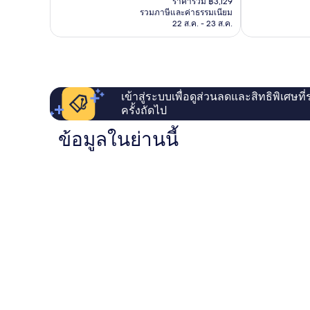
เยี่ยม,
ราคารวม ฿3,129
คือ
135
รวมภาษีและค่าธรรมเนียม
989
฿3,129
รีวิว
22 ส.ค. - 23 ส.ค.
รีวิว
เข้าสู่ระบบเพื่อดูส่วนลดและสิทธิพิเศษที
ครั้งถัดไป
ข้อมูลในย่านนี้