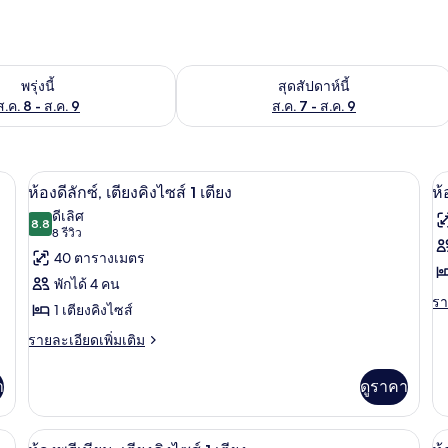
องพักว่างในพรุ่งนี้ ส.ค. 8 - ส.ค. 9
ตรวจสอบจำนวนห้องพักว่างในสุดสัปดาห์นี
พรุ่งนี้
สุดสัปดาห์นี้
ส.ค. 8 - ส.ค. 9
ส.ค. 7 - ส.ค. 9
ดับพรีเมียม, ผ้านวมขนเป็ด, เตียงพร้อมฟูกเสริมที่นอน
เครื่องนอนระดับพรีเมียม, ผ้านวมขนเป็ด
เปิด
เป
7
ห้องดีลักซ์, เตียงคิงไซส์ 1 เตียง
ห้
ภาพถ่าย
ภ
ดีเลิศ
8.8
8.8 จาก 10
(8
8 รีวิว
ทั้งหมด
ทั
รีวิว)
40 ตารางเมตร
ของ
ข
พักได้ 4 คน
ห้อง
ห้
รา
รา
1 เตียงคิงไซส์
ละ
ดี
ซู
เพิ
ราย
รายละเอียดเพิ่มเติม
เต
ลัก
พี
ละเอียด
เกี
เพิ่ม
ซ์,
เร
า
ดูราคา
กับ
เติม
ห้
เกี่ยว
เตียง
ท
ซู
กับ
มขนเป็ด, เตียงพร้อมฟูกเสริมที่นอน
เครื่องนอนระดับพรีเมียม, ผ้านวมขนเป็ด
เปิด
เป
คิง
พี
10
ห้อง