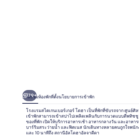
ส
ไต
เกน
เบอร์
เกอร์
โดฮา
79+
ภาพรวม
ห้องพัก
ที่ตั้ง
นโยบายการเข้าพัก
โรงแรมสไตเกนเบอร์เกอร์ โดฮา เป็นที่พักที่ขับรถจาก ศูนย์ศิล
เข้าพักสามารถเข้าสปาไปเพลิดเพลินกับการนวดแบบดีพทิชชู บอดี
ของที่พัก เปิดให้บริการอาหารเช้า อาหารกลางวัน และอาหารเย
บาร์ริมสระว่ายน้ำ และฟิตเนส นักเดินทางหลายคนถูกใจพนักงาน
และ 10 นาทีถึง สถานีอัลโดฮาอัลจาดีดา