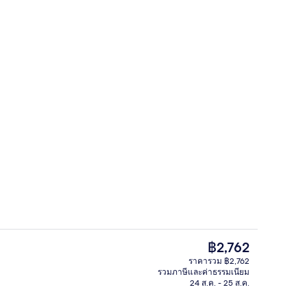
บริเวณภายนอก
เอเตอร์
ราคา
฿2,762
ปัจจุบัน
ราคารวม ฿2,762
฿2,762
รวมภาษีและค่าธรรมเนียม
งแจ้ง เปิด 6:00 น. ถึง 22:00 น., ร่มริมสระว่ายน้ำ
4 ห้องอาหาร, บริการอาหารเช้า อาหารก
24 ส.ค. - 25 ส.ค.