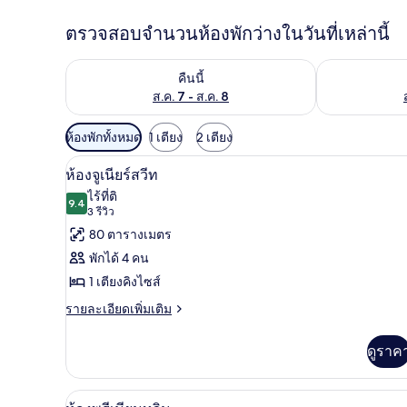
ตรวจสอบจำนวนห้องพักว่างในวันที่เหล่านี้
ตรวจสอบจำนวนห้องพักว่างในคืนนี้ ส.ค. 7 - ส.ค. 8
ตรวจสอบจำนวนห้
คืนนี้
ส.ค. 7 - ส.ค. 8
ตัว
ห้องพักทั้งหมด
1 เตียง
2 เตียง
กรอง
ห้องจูเนียร์สวีท | เครื่องนอนระ
เปิด
6
ห้องจูเนียร์สวีท
ที่
ภาพถ่าย
ไร้ที่ติ
มี
9.4
9.4 จาก 10
(3
3 รีวิว
ทั้งหมด
ให้
รีวิว)
80 ตารางเมตร
ของ
สำหรับ
พักได้ 4 คน
ห้อง
ห้อง
1 เตียงคิงไซส์
พัก
จู
ราย
รายละเอียดเพิ่มเติม
เนียร์
ละเอียด
เพิ่ม
สวีท
ดูราค
เติม
เกี่ยว
กับ
เครื่องนอนระดับพรีเมียม, ผ้านว
เปิด
6
ห้อง