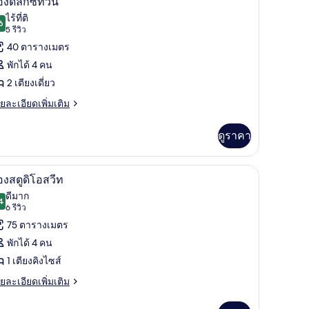
องดีลักซ์ทวิน
ย
าพถ่าย
ไร้ที่ติ
6
9.6 จาก 10
(5
5 รีวิว
้งหมด
รีวิว)
40 ตารางเมตร
อง
พักได้ 4 คน
อง
2 เตียงเดี่ยว
ย
ยละเอียดเพิ่มเติม
ก
เอียด
่ม
ดูราคา
ิม
่ยว
วิน
บพรีเมียม, ผ้านวมขนเป็ด, เตียงพร้อมฟูกเสริมที่นอน
ห้องสตูดิโอสวีท | เครื่องนอนระดับพรีเมียม, ผ้
ิด
6
อง
องสตูดิโอสวีท
าพถ่าย
ดีมาก
4
8.4 จาก 10
(6
6 รีวิว
้งหมด
รีวิว)
75 ตารางเมตร
อง
พักได้ 4 คน
อง
1 เตียงคิงไซส์
ู
ย
ยละเอียดเพิ่มเติม
เอียด
่ม