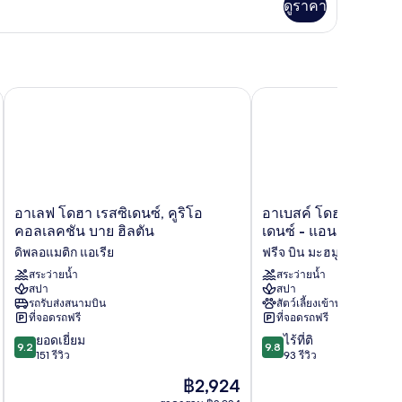
อ
ดูราคา
ิม
่ยว
ีท
อง
ู
อาเลฟ โดฮา เรสซิเดนซ์, คูริโอ คอลเลคชัน บาย ฮิลตัน
อาเบสค์ โดฮา โรงแรมแอ
อา
อา
อาเลฟ โดฮา เรสซิเดนซ์, คูริโอ
อาเบสค์ โดฮา โรงแรม
เลฟ
เบส
คอลเลคชัน บาย ฮิลตัน
เดนซ์ - แอน ไอเอชจี 
โดฮา
ค์
ดิพลอแมติก แอเรีย
ฟรีจ บิน มะฮมูด
เรส
โดฮา
ซิ
สระว่ายน้ำ
โรง
สระว่ายน้ำ
สปา
สปา
เดน
แรม
รถรับส่งสนามบิน
สัตว์เลี้ยงเข้าพักได้
ซ์,
แอนด์
ที่จอดรถฟรี
ที่จอดรถฟรี
คู
เรส
9.2
9.8
ริโอ
ยอดเยี่ยม
ซิ
ไร้ที่ติ
9.2
9.8
จาก
จาก
คอลเลคชัน
151 รีวิว
เดน
93 รีวิว
10,
10,
บาย
ซ์
ราคา
฿2,924
ยอด
ไร้
ฮิล
-
ปัจจุบัน