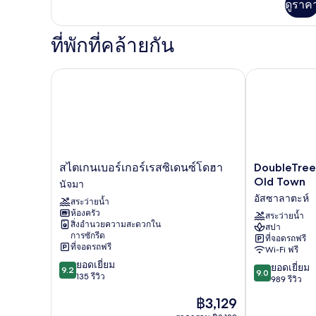
เรีย,
ดูราค
เติม
เกี่ยว
เตียง
กับ
ที่พักที่คล้ายกัน
คิง
ห้อง
ซู
ไซส์
พี
DoubleTree b
สไตเกนเบอร์เกอร์เรสซิเดนซ์โดฮา
1
เรีย,
เตียง
เตียง
คิง
ไซส์
1
เตียง
ส
DoubleTree
สไตเกนเบอร์เกอร์เรสซิเดนซ์โดฮา
DoubleTree
ไต
by
Old Town
นัจมา
เกน
Hilton
อัสซาลาตะห์
สระว่ายน้ำ
เบอร์
Hotel
ห้องครัว
เก
Doha
สระว่ายน้ำ
สิ่งอำนวยความสะดวกใน
สปา
อร์เรส
Old
การซักรีด
ที่จอดรถฟรี
ซิ
Town
ที่จอดรถฟรี
Wi-Fi ฟรี
เดน
อัส
9.2
ยอดเยี่ยม
9.0
ซ์
ซา
ยอดเยี่ยม
9.2
9.0
จาก
135 รีวิว
จาก
โดฮา
ลา
989 รีวิว
10,
10,
นัจ
ตะห์
ราคา
฿3,129
ยอด
ยอด
มา
ปัจจุบัน
เยี่ยม,