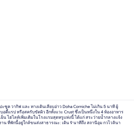
วิดีโอจากครี
ปะซูค วากิฟ และ ทางเดินเลียบอ่าว Doha Corniche ไม่เกิน 5 นาที ผู้
้แรป หรือสครับขัดผิว อีกทั้งแวะ Crust ซึ่งเป็นหนึ่งใน 4 ห้องอาหาร
็น ไฮไลท์เพิ่มเติมในโรงแรมสุดหรูแห่งนี้ ได้แก่ สระว่ายน้ำกลางแจ้ง
 ที่พักนี้อยู่ใกล้ขนส่งสาธารณะ: เดิน 9 นาทีถึง สถานีอุม กวไวลินา
สระว่ายน้ำกลา