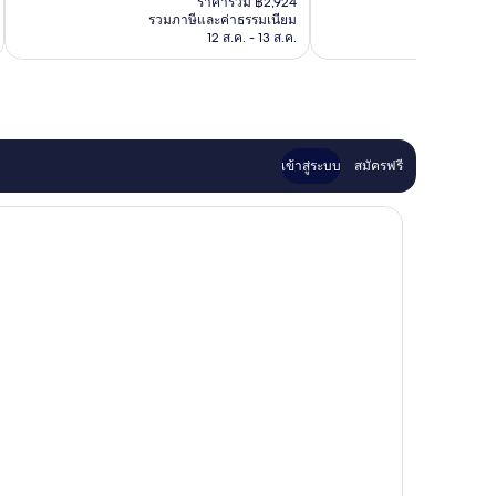
เยี่ยม,
ที่
ตัน
ราคารวม ฿2,924
แอน
คือ
รวมภาษีและค่าธรรมเนียม
รวมภาษ
151
ติ,
ดิ
ไอ
฿2,924
12 ส.ค. - 13 ส.ค.
รีวิว
93
พลอ
เอช
รีวิว
แม
จี
ติก
โรงแรม
แอ
ฟรีจ
เรีย
บิน
มะฮมูด
เข้าสู่ระบบ
สมัครฟรี