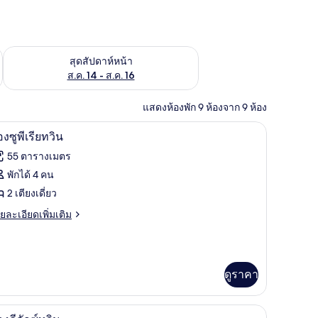
้ ส.ค. 7 - ส.ค. 9
ตรวจสอบจำนวนห้องพักว่างในสุดสัปดาห์หน้า ส.ค. 14 - ส.ค. 16
สุดสัปดาห์หน้า
ส.ค. 14 - ส.ค. 16
แสดงห้องพัก 9 ห้องจาก 9 ห้อง
, เตียงพร้อมฟูกเสริมที่นอน
เครื่องนอนระดับพรีเมียม, ผ้านวมขนเป็ด, เตียงพ
ิด
5
องซูพีเรียทวิน
าพถ่าย
55 ตารางเมตร
้งหมด
พักได้ 4 คน
อง
2 เตียงเดี่ยว
อง
ย
ยละเอียดเพิ่มเติม
เอียด
่ม
ิม
่ยว
ีย
ดูราคา
อง
วิน
, เตียงพร้อมฟูกเสริมที่นอน
เครื่องนอนระดับพรีเมียม, ผ้านวมขนเป็ด, เตียงพ
ิด
6