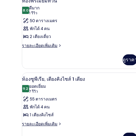
ห้องพรีเมียมทวิน
จู
ภาพถ่าย
ดีมาก
เนียร์
8.0
8.0 จาก 10
(1
1 รีวิว
ทั้งหมด
สวี
รีวิว)
50 ตารางเมตร
ท
ของ
พักได้ 4 คน
ห้อง
2 เตียงเดี่ยว
พรีเมียม
ราย
รายละเอียดเพิ่มเติม
ทวิน
ละเอียด
เพิ่ม
ดูราค
เติม
เกี่ยว
กับ
เครื่องนอนระดับพรีเมียม, ผ้านว
เปิด
7
ห้อง
ห้องซูพีเรีย, เตียงคิงไซส์ 1 เตียง
พรีเมียม
ภาพถ่าย
ยอดเยี่ยม
ทวิ
9.2
9.2 จาก 10
(7
7 รีวิว
ทั้งหมด
น
รีวิว)
55 ตารางเมตร
ของ
พักได้ 4 คน
ห้อง
1 เตียงคิงไซส์
ซู
ราย
รายละเอียดเพิ่มเติม
พี
ละเอียด
เพิ่ม