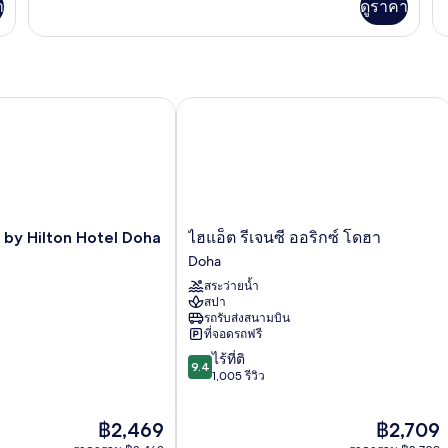
คิว
โ
า
ดูราคา
กับ
เต
ห้อง
เกี
ทีฟ
สว
เอ็ก
กับ
สวีท
เซก
ห้
คิว
สต
ทีฟ
ดิ
y Hilton Hotel Doha Old Town
ไฮแอ็ต รีเจนซี ออริกซ์ โดฮา
สวี
โอ
ท
สวี
ท
ไฮ
 by Hilton Hotel Doha
ไฮแอ็ต รีเจนซี ออริกซ์ โดฮา
แอ็ต
Doha
รีเจนซี
สระว่ายน้ำ
ออ
สปา
ริก
รถรับส่งสนามบิน
ซ์
ที่จอดรถฟรี
โดฮา
9.4
ไร้ที่ติ
Doha
9.4
จาก
1,005 รีวิว
10,
ไร้
ราคา
ราคา
฿2,469
฿2,709
ที่
ปัจจุบัน
ปัจจุบัน
ติ,