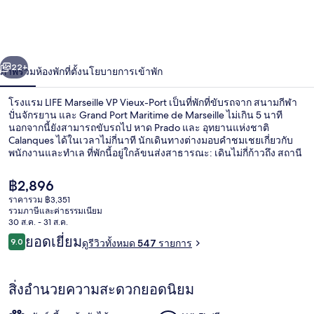
Marseille
VP
Vieux-
่อน
ถัดไป
น้า
Port
22+
ภาพรวม
ห้องพัก
ที่ตั้ง
นโยบายการเข้าพัก
โรงแรม LIFE Marseille VP Vieux-Port เป็นที่พักที่ขับรถจาก สนามกีฬา
ปั่นจักรยาน และ Grand Port Maritime de Marseille ไม่เกิน 5 นาที
นอกจากนี้ยังสามารถขับรถไป หาด Prado และ อุทยานแห่งชาติ
Calanques ได้ในเวลาไม่กี่นาที นักเดินทางต่างมอบคำชมเชยเกี่ยวกับ
พนักงานและทำเล ที่พักนี้อยู่ใกล้ขนส่งสาธารณะ: เดินไม่กี่ก้าวถึง สถานี
Vieux-Port และ 8 นาทีถึง สถานี Estrangin
ราคา
฿2,896
ปัจจุบัน
ราคารวม ฿3,351
฿2,896
รวมภาษีและค่าธรรมเนียม
วิวจากห้องพัก
30 ส.ค. - 31 ส.ค.
รีวิว
ยอดเยี่ยม
9.0
ดูรีวิวทั้งหมด 547 รายการ
9.0 จาก 10
สิ่งอำนวยความสะดวกยอดนิยม