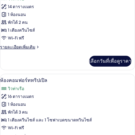
สิ
ทั้งหมด
กดับเบิล
14 ตารางเมตร
ของ
1 ห้องนอน
ห้อง
พักได้ 2 คน
1 เตียงควีนไซส์
คลาส
Wi-Fi ฟรี
สิ
ราย
รายละเอียดเพิ่มเติม
กดับเบิล,
ละเอียด
วิว
เพิ่ม
เลือกวันที่เพื่อดูราคา
เติม
ท่าเรือ
เกี่ยว
กับ
ห้องคอมฟอร์ททริปเปิล | ห้องเก็บเสียง, เป
เปิด
5
ห้อง
ห้องคอมฟอร์ททริปเปิล
คลาส
ภาพถ่าย
วิวท่าเรือ
สิ
ทั้งหมด
กดับเบิล,
16 ตารางเมตร
วิว
ของ
1 ห้องนอน
ท่าเรือ
ห้อง
พักได้ 3 คน
1 เตียงควีนไซส์ และ 1 โซฟาเบดขนาดทวินไซส์
คอมฟอร์ท
Wi-Fi ฟรี
ทริปเปิล