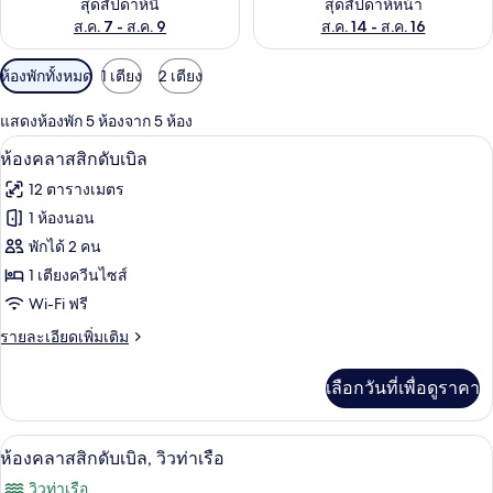
สุดสัปดาห์นี้
สุดสัปดาห์หน้า
ส.ค. 7 - ส.ค. 9
ส.ค. 14 - ส.ค. 16
ตัว
ห้องพักทั้งหมด
1 เตียง
2 เตียง
กรอง
แสดงห้องพัก 5 ห้องจาก 5 ห้อง
ที่
ห้องคลาสสิกดับเบิล | ห้องเก็บเสียง, เปล/เ
เปิด
มี
4
ห้องคลาสสิกดับเบิล
ให้
ภาพถ่าย
12 ตารางเมตร
สำหรับ
ทั้งหมด
1 ห้องนอน
ห้อง
ของ
พักได้ 2 คน
พัก
ห้อง
1 เตียงควีนไซส์
Wi-Fi ฟรี
คลาส
ราย
รายละเอียดเพิ่มเติม
สิ
ละเอียด
กดับเบิล
เพิ่ม
เลือกวันที่เพื่อดูราคา
เติม
เกี่ยว
กับ
ห้องคลาสสิกดับเบิล, วิวท่าเรือ | ห้องเก็บเ
เปิด
6
ห้อง
ห้องคลาสสิกดับเบิล, วิวท่าเรือ
คลาส
ภาพถ่าย
วิวท่าเรือ