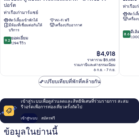
ซอง
Oceania
ปอร์ต
ท่าเรือเ
ส์
Marseill
ท่าเรือเก่ามาร์แซย์
สัตว์เลี
ดู
Vieux
เครื่อ
มอน
สัตว์เลี้ยงเข้าพักได้
Wi-Fi ฟรี
Port
มีห้องที่เชื่อมต่อกันให้
เครื่องปรับอากาศ
ด์
ท่าเรือ
บริการ
8.6
โรงแรม
เก่า
ดีเลิ
8.6
จาก
และ
มาร์
1,000
9.2
ยอดเยี่ยม
9.2
10,
สวีท
แซย์
จาก
1,194 รีวิว
ดี
-
10,
ราคา
฿4,918
เลิศ,
มาร์
ยอด
ปัจจุบัน
1,000
เซย์
เยี่ยม,
ราคารวม ฿5,658
คือ
รีวิว
วิว
รวมภาษีและค่าธรรมเนียม
1,194
฿4,918
6 ก.ย. - 7 ก.ย.
ปอร์ต
รีวิว
ท่าเรือ
เปรียบเทียบที่พักที่คล้ายกัน
เก่า
มาร์
แซย์
เข้าสู่ระบบเพื่อดูส่วนลดและสิทธิพิเศษที่ร่วมรายการ สะสม
รีวอร์ดเพื่อการท่องเที่ยวครั้งถัดไป
เข้าสู่ระบบ
สมัครฟรี
ข้อมูลในย่านนี้