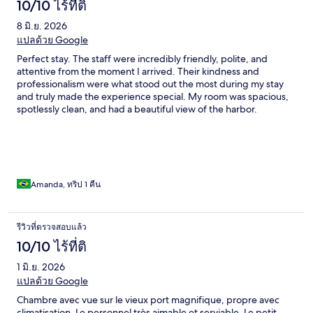
10/10 ไร้ที่ติ
8 มิ.ย. 2026
แปลด้วย Google
Perfect stay. The staff were incredibly friendly, polite, and
attentive from the moment I arrived. Their kindness and
professionalism were what stood out the most during my stay
and truly made the experience special. My room was spacious,
spotlessly clean, and had a beautiful view of the harbor.
Everything was very comfortable, and I felt completely at ease
throughout my visit. I only stayed for one night, but I would
absolutely return and would happily recommend this hotel to
others.
Amanda, ทริป 1 คืน
รีวิวที่ตรวจสอบแล้ว
10/10 ไร้ที่ติ
1 มิ.ย. 2026
แปลด้วย Google
Chambre avec vue sur le vieux port magnifique, propre avec
climatisation. Le personnel très aimable et serviable. Le petit