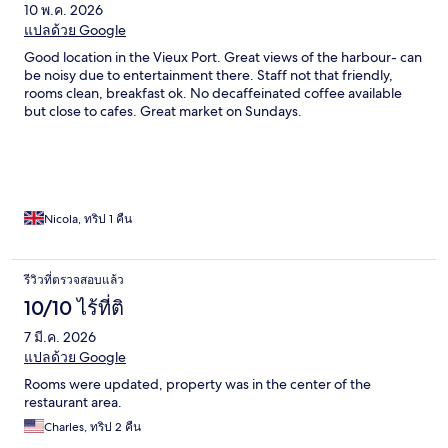
10 พ.ค. 2026
แปลด้วย Google
Good location in the Vieux Port. Great views of the harbour- can
be noisy due to entertainment there. Staff not that friendly,
rooms clean, breakfast ok. No decaffeinated coffee available
but close to cafes. Great market on Sundays.
Nicola, ทริป 1 คืน
รีวิวที่ตรวจสอบแล้ว
10/10 ไร้ที่ติ
7 มี.ค. 2026
แปลด้วย Google
Rooms were updated, property was in the center of the
restaurant area.
Charles, ทริป 2 คืน