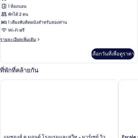
ทั้งหมด
ลี่
1 ห้องนอน
ของ
พักได้ 2 คน
ห้อ
1 เตียงพับติดผนังสำหรับสองท่าน
Wi-Fi ฟรี
งบิส
ราย
รายละเอียดเพิ่มเติม
ซิ
ละเอียด
เน
เพิ่ม
เลือกวันที่เพื่อดูราคา
เติม
สดับ
เกี่ยว
เบิล
กับ
ที่พักที่คล้ายกัน
ห้อ
งบิส
Escale O
แมซองส์ ดู มอนด์ โรงแรมและสวีท - มาร์เซย์ วิว ปอร์ต
ซิ
เน
สดับ
เบิล
แม
Escale
แมซองส์ ดู มอนด์ โรงแรมและสวีท - มาร์เซย์ วิว
Escale