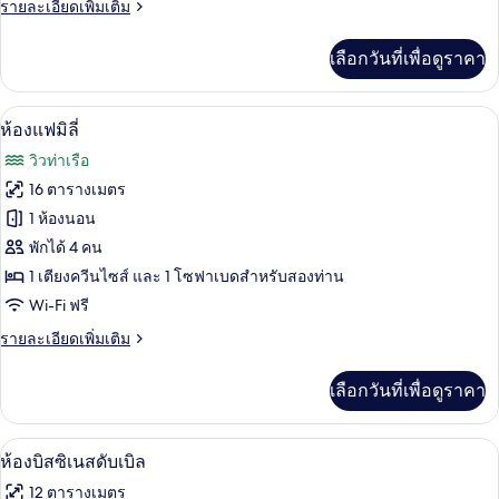
ราย
รายละเอียดเพิ่มเติม
ละเอียด
เพิ่ม
เลือกวันที่เพื่อดูราคา
เติม
เกี่ยว
กับ
ห้องแฟมิลี่ | ห้องเก็บเสียง, เปล/เตียงเด็ก
เปิด
4
ห้อง
ห้องแฟมิลี่
คอมฟอร์ท
ภาพถ่าย
วิวท่าเรือ
ทริปเปิล
ทั้งหมด
16 ตารางเมตร
ของ
1 ห้องนอน
ห้อง
พักได้ 4 คน
1 เตียงควีนไซส์ และ 1 โซฟาเบดสำหรับสองท่าน
แฟ
Wi-Fi ฟรี
มิ
ราย
รายละเอียดเพิ่มเติม
ลี่
ละเอียด
เพิ่ม
เลือกวันที่เพื่อดูราคา
เติม
เกี่ยว
กับ
ห้องบิสซิเนสดับเบิล | ห้องเก็บเสียง, เปล/เ
เปิด
4
ห้อง
ห้องบิสซิเนสดับเบิล
แฟ
ภาพถ่าย
12 ตารางเมตร
มิ