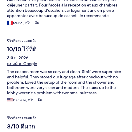
déjeuner parfait. Pour l'accés à la réception et aux chambres
attention beaucoup d'escaliers car logement ancien pierre
apparentes avec beaucoup de cachet. Je recommande
fortement.
Muriel, ทริป 1 คืน
รีวิวที่ตรวจสอบแล้ว
10/10 ไร้ที่ติ
3 มิ.ย. 2026
แปลด้วย Google
The cocoon room was so cozy and clean. Staff were super nice
and helpful. They stored our luggage after checkout with no
problem. Loved the setup of the room and the shower and
bathroom were very clean and modern. The stairs up to the
lobby weren’t a problem with two small suitcases.
Danielle, ทริป 1 คืน
รีวิวที่ตรวจสอบแล้ว
8/10 ดีมาก