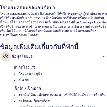
โรงแรมคอสมอสแอนด์สปา
โรงแรมคอสมอสแอนด์สปา มีสโมสรเด็กให้บริการคุณหนูๆ ผู้เข้าพักสามารถ
เข้าใช้สปาเพื่อดื่มด่ำกับการนวดด้วยหินร้อน วารีบำบัด หรือการบำบัดด้วย
น้ำทะเลได้ นอกจากนี้ยังมีอาหารฝรั่งเศสพร้อมเสิร์ฟที่ Le Cosmopolitain ซึ่ง
เปิดให้บริการอาหารเช้า อาหารกลางวัน และอาหารเย็น ความน่าประทับใจ
เพิ่มเติม ได้แก่ บาร์/เลานจ์ เฮลท์คลับ และฟิตเนส นักเดินทางคนอื่นๆ
ประทับใจพนักงานเป็นพิเศษ
ข้อมูลเพิ่มเติมเกี่ยวกับที่พักนี้
ข้อมูลโดยย่อ
ขนาดโรงแรม
โรงแรม 83 ยูนิต
มี 4 ชั้น
เช็กอิน/เช็กเอาต์
เช็กอินได้ตั้งแต่เวลา: 15:00 น., เช็กอินได้จนถึงเวลา: เที่ยงคืน
มีเช็กอิน/เช็กเอาต์ด่วน