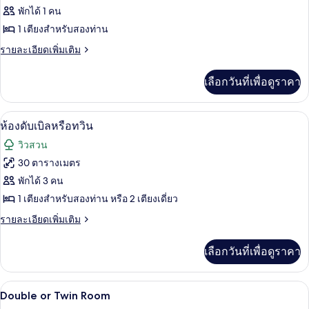
สวี
ของ
พักได้ 1 คน
ท
ห้อง
1 เตียงสำหรับสองท่าน
ซิงเกิล
ราย
รายละเอียดเพิ่มเติม
ละเอียด
เพิ่ม
เลือกวันที่เพื่อดูราคา
เติม
เกี่ยว
กับ
วิวจากห้องพัก
เปิด
5
ห้อง
ห้องดับเบิลหรือทวิน
ซิงเกิล
ภาพถ่าย
วิวสวน
ทั้งหมด
30 ตารางเมตร
ของ
พักได้ 3 คน
ห้อง
1 เตียงสำหรับสองท่าน หรือ 2 เตียงเดี่ยว
ดับเบิล
ราย
รายละเอียดเพิ่มเติม
ละเอียด
หรือ
เพิ่ม
เลือกวันที่เพื่อดูราคา
เติม
ทวิน
เกี่ยว
กับ
ตู้นิรภัยในห้องพัก, ผ้าม่านกันแสง, ห้องเ
เปิด
5
ห้อง
Double or Twin Room
ดับเบิล