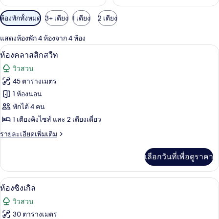
ตัว
ห้องพักทั้งหมด
3+ เตียง
1 เตียง
2 เตียง
กรอง
แสดงห้องพัก 4 ห้องจาก 4 ห้อง
ที่
ห้องคลาสสิกสวีท | ตู้นิรภัยในห้องพัก, ผ้
เปิด
มี
6
ห้องคลาสสิกสวีท
ให้
ภาพถ่าย
วิวสวน
สำหรับ
ทั้งหมด
45 ตารางเมตร
ห้อง
ของ
1 ห้องนอน
พัก
ห้อง
พักได้ 4 คน
1 เตียงคิงไซส์ และ 2 เตียงเดี่ยว
คลาส
ราย
รายละเอียดเพิ่มเติม
สิ
ละเอียด
ก
เพิ่ม
เลือกวันที่เพื่อดูราคา
เติม
สวีท
เกี่ยว
กับ
วิวจากห้องพัก
เปิด
5
ห้อง
ห้องซิงเกิล
คลาส
ภาพถ่าย
วิวสวน
สิ
ทั้งหมด
ก
30 ตารางเมตร