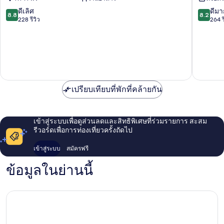
ซ์
Contrexé
Vittel
8.8
8.2
ดีเลิศ
ดีมา
8.8
8.2
จาก
จาก
228 รีวิว
264 ร
10,
10,
ดี
ดี
เลิศ,
มาก,
228
264
รีวิว
รีวิว
เปรียบเทียบที่พักที่คล้ายกัน
เข้าสู่ระบบเพื่อดูส่วนลดและสิทธิพิเศษที่ร่วมรายการ สะสม
รีวอร์ดเพื่อการท่องเที่ยวครั้งถัดไป
เข้าสู่ระบบ
สมัครฟรี
ข้อมูลในย่านนี้