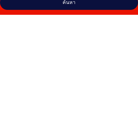
ค้นหา
คลัง
ภาพ
โรงแรม
คอ
สมอ