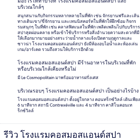
มีอะไรให้ทำบ้างที่ โรงแรมคอสมอสแอนด์สปา และ
บริเวณใกล้ๆ
สนุกสนานกับกิจกรรมหลากหลายในที่พัก เช่น จักรยานฟรีและเส้น
ทางเดินเขา/ขี่จักรยาน และเทนนิสคอร์ทในที่พักให้ฝึกซ้อม กิจกร
รมสนุกๆ ในที่พัก เช่น คลาสฟิตเนสในที่พัก เพลิดเพลินไปกับบริการ
สปาสุดผ่อนคลาย หรือเข้าใช้บริการหรือสิ่งอำนวยความสะดวกที่มี
ให้เลือกมากมายอย่างสระว่ายน้ำกลางแจ้งเปิดตามฤดูกาลและ
ซาวน่า โรงแรมคอสมอสแอนด์สปา ยังมีห้องอบไอน้ำและห้องเล่น
เกม/อาร์เคด รวมถึงสวนให้บริการอีกด้วย
โรงแรมคอสมอสแอนด์สปา มีร้านอาหารในบริเวณที่พัก
หรือบริเวณใกล้เคียงหรือไม่
มี Le Cosmopolitain มาพร้อมอาหารฝรั่งเศส
บริเวณรอบๆ โรงแรมคอสมอสแอนด์สปา เป็นอย่างไรบ้าง
โรงแรมคอสมอสแอนด์สปา ตั้งอยู่ใจกลาง คอนทร็กซ์วิลล์ เดินเพียง
6 นาทีจาก สถานี Contrexéville และ 4 นาทีจาก คาสิโนคอนเท
ร็กซ์วิลล์
รีวิว โรงแรมคอสมอสแอนด์สปา
รีวิว