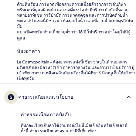
ด้วยหินร้อน การนวดเพื่อคลายความเมื่อยล้าจากการเล่นกีฬา
ทรีทเมนท์ดูแลผิวหน้า และบอดี้แรป สปามีบริการบำบัดที่หลาก
หลายอาทิเช่น วารีบำบัด การนวดกดจุด และการบำบัดด้วยน้ำ
ทะเล สปาแห่งนี้มีซาวน่า ห้องอบไอน้ำ และที่อาบน้ำแบบตุรกี/ฮัม
มัม
สปาเปิดทุกวัน ห้ามเด็กอายุต่ำกว่า 16 ปี ใช้บริการสปาโดยไม่มีผู้
ดูแล
ห้องอาหาร
Le Cosmopolitain - ห้องอาหารแห่งนี้เชี่ยวชาญในด้านอาหาร
ฝรั่งเศส และมีอาหารเช้า อาหารกลางวัน และอาหารเย็นบริการ ผู้
เข้าพักสามารถเพลิดเพลินกับเครื่องดื่มได้ที่บาร์ มีเมนูเด็กให้บริการ
เปิดทุกวัน
ค่าธรรมเนียมและนโยบาย
ค่าธรรมเนียมภาคบังคับ
ที่พักจะเรียกเก็บค่าใช้จ่ายดังต่อไปนี้เมื่อเช็กอินหรือเช็กเอาต์
ทั้งนี้ ค่าธรรมเนียมอาจรวมภาษีที่เกี่ยวข้อง: