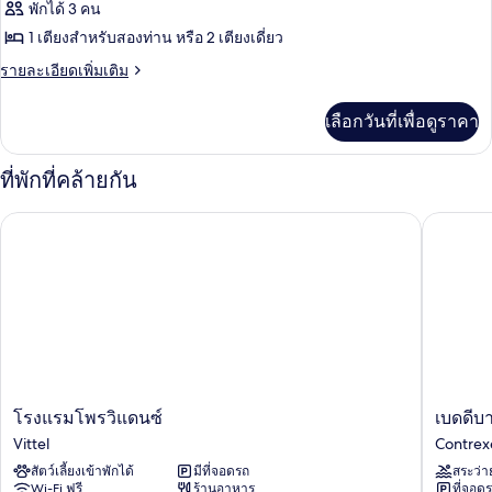
ภาพถ่าย
พักได้ 3 คน
หรือ
ทั้งหมด
ทวิ
1 เตียงสำหรับสองท่าน หรือ 2 เตียงเดี่ยว
น
ของ
ราย
รายละเอียดเพิ่มเติม
ละเอียด
Double
เพิ่ม
or
เลือกวันที่เพื่อดูราคา
เติม
Twin
เกี่ยว
Room
กับ
ที่พักที่คล้ายกัน
Double
or
โรงแรมโพรวิแดนซ์
เบดดีบา
Twin
Room
โรงแรม
เบด
โรงแรมโพรวิแดนซ์
เบดดีบ
โพ
ดี
Vittel
Contrexé
รวิ
บาย
สัตว์เลี้ยงเข้าพักได้
มีที่จอดรถ
สระว่า
แดน
โรงแรม
Wi-Fi ฟรี
ร้านอาหาร
ที่จอด