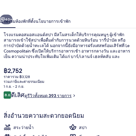
ส
่อน
ถัดไป
น้า
40+
ภาพรวม
ห้องพัก
ที่ตั้ง
นโยบายการเข้าพัก
แอนด์
สปา
โรงแรมคอสมอสแอนด์สปา มีสโมสรเด็กให้บริการคุณหนูๆ ผู้เข้าพัก
สามารถเข้าใช้สปาเพื่อดื่มด่ำกับการนวดด้วยหินร้อน วารีบำบัด หรือ
การบำบัดด้วยน้ำทะเลได้ นอกจากนี้ยังมีอาหารฝรั่งเศสพร้อมเสิร์ฟที่ Le
Cosmopolitain ซึ่งเปิดให้บริการอาหารเช้า อาหารกลางวัน และอาหาร
เย็น ความน่าประทับใจเพิ่มเติม ได้แก่ บาร์/เลานจ์ เฮลท์คลับ และ
ฟิตเนส นักเดินทางคนอื่นๆ ประทับใจพนักงานเป็นพิเศษ
ราคา
฿2,752
ปัจจุบัน
ราคารวม ฿3,128
฿2,752
รวมภาษีและค่าธรรมเนียม
บริการอาหารเช้า อาหารกลางวัน และอา
1 ก.ย. - 2 ก.ย.
รีวิว
ดีเลิศ
8.6
ดูรีวิวทั้งหมด 393 รายการ
8.6 จาก 10
สิ่งอำนวยความสะดวกยอดนิยม
สระว่ายน้ำ
สปา