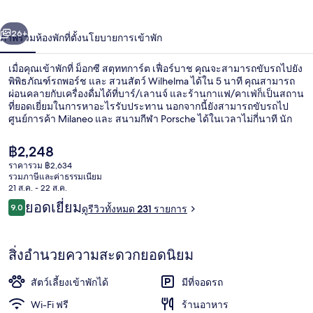
ตุท
่อน
ถัดไป
น้า
26+
ภาพรวม
ห้องพัก
ที่ตั้ง
นโยบายการเข้าพัก
ทการ์ต
เฟื่อ
เมื่อคุณเข้าพักที่ ม็อกซี สตุททการ์ต เฟื่อร์บาช คุณจะสามารถขับรถไปยัง
พิพิธภัณฑ์รถพอร์ช และ สวนสัตว์ Wilhelma ได้ใน 5 นาที คุณสามารถ
ร์
ผ่อนคลายกับเครื่องดื่มได้ที่บาร์/เลานจ์ และร้านกาแฟ/คาเฟ่ก็เป็นสถาน
ที่ยอดเยี่ยมในการหาอะไรรับประทาน นอกจากนี้ยังสามารถขับรถไป
ศูนย์การค้า Milaneo และ สนามกีฬา Porsche ได้ในเวลาไม่กี่นาที นัก
บาช
เดินทางหลายคนถูกใจพนักงาน ใกล้ขนส่งสาธารณะ: เดิน 3 นาทีถึง
สถานี Feuerbach S-Bahn และ 10 นาทีถึง สถานี U-Bahn Wilhelm-
ราคา
฿2,248
Geiger-Platz
ปัจจุบัน
ราคารวม ฿2,634
฿2,248
รวมภาษีและค่าธรรมเนียม
ล็อบบี้
21 ส.ค. - 22 ส.ค.
รีวิว
ยอดเยี่ยม
9.0
ดูรีวิวทั้งหมด 231 รายการ
9.0 จาก 10
สิ่งอำนวยความสะดวกยอดนิยม
สัตว์เลี้ยงเข้าพักได้
มีที่จอดรถ
Wi-Fi ฟรี
ร้านอาหาร