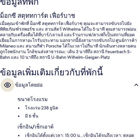
ข้อมูลที่พัก
ม็อกซี สตุททการ์ต เฟื่อร์บาช
เมื่อคุณเข้าพักที่ ม็อกซี สตุททการ์ต เฟื่อร์บาช คุณจะสามารถขับรถไปยัง
พิพิธภัณฑ์รถพอร์ช และ สวนสัตว์ Wilhelma ได้ใน 5 นาที คุณสามารถผ่อน
คลายกับเครื่องดื่มได้ที่บาร์/เลานจ์ และร้านกาแฟ/คาเฟ่ก็เป็นสถานที่ยอด
เยี่ยมในการหาอะไรรับประทาน นอกจากนี้ยังสามารถขับรถไป ศูนย์การค้า
Milaneo และ สนามกีฬา Porsche ได้ในเวลาไม่กี่นาที นักเดินทางหลายคน
ถูกใจพนักงาน ใกล้ขนส่งสาธารณะ: เดิน 3 นาทีถึง สถานี Feuerbach S-
Bahn และ 10 นาทีถึง สถานี U-Bahn Wilhelm-Geiger-Platz
ข้อมูลเพิ่มเติมเกี่ยวกับที่พักนี้
ข้อมูลโดยย่อ
ขนาดโรงแรม
โรงแรม 238 ยูนิต
มี 6 ชั้น
เช็กอิน/เช็กเอาต์
เช็กอินได้ตั้งแต่เวลา: 15:00 น., เช็กอินได้จนถึงเวลา: ตลอด