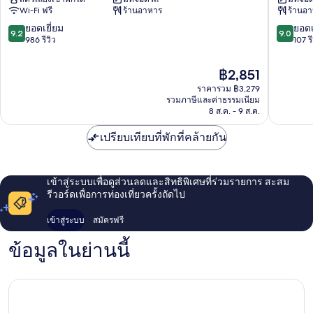
ออท
ตุ๊
Wi-Fi ฟรี
ร้านอาหาร
ร้านอ
ส
ตการ์ท
ตุ๊
ฟอย
9.2
9.0
ยอดเยี่ยม
ยอดเ
9.2
9.0
ตการ์ต
เอ
จาก
จาก
986 รีวิว
107 รี
ช
อร์บัค
10,
10,
ตุทท์
ฟอย
ยอด
ยอด
ราคา
฿2,851
การ์
เยอ
เยี่ยม,
เยี่ยม,
ปัจจุบัน
ทมิท
ราคารวม ฿3,279
ร์
986
107
คือ
รวมภาษีและค่าธรรมเนียม
เทอ
บาค
รีวิว
รีวิว
฿2,851
8 ส.ค. - 9 ส.ค.
เปรียบเทียบที่พักที่คล้ายกัน
เข้าสู่ระบบเพื่อดูส่วนลดและสิทธิพิเศษที่ร่วมรายการ สะสม
รีวอร์ดเพื่อการท่องเที่ยวครั้งถัดไป
เข้าสู่ระบบ
สมัครฟรี
ข้อมูลในย่านนี้