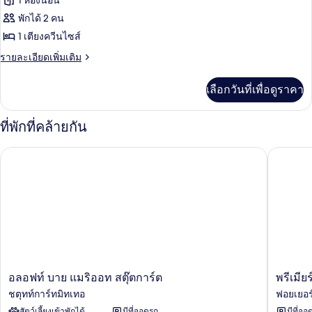
1 ห้องนอน
เตียง
ห้อง
พักได้ 2 คน
1 เตียงควีนไซส์
พัก,
ราย
รายละเอียดเพิ่มเติม
เตียง
ละเอียด
ควีน
เพิ่ม
เลือกวันที่เพื่อดูราคา
เติม
ไซส์
เกี่ยว
1
กับ
ที่พักที่คล้ายกัน
ห้อง
เตียง
พัก,
อลอฟท์ บาย แมริออท สตุ๊ตการ์ต
พรีเมียร์
เตียง
ควีน
ไซส์
1
เตียง
อลอฟท์
พรีเมียร์
อลอฟท์ บาย แมริออท สตุ๊ตการ์ต
พรีเมีย
บาย
อินน์
ชตุทท์การ์ทมิทเทอ
ฟอยเยอร
แมริ
ส
สัตว์เลี้ยงเข้าพักได้
มีที่จอดรถ
มีที่จอ