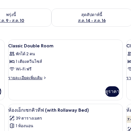
องพักว่างในพรุ่งนี้ ส.ค. 9 - ส.ค. 10
ตรวจสอบจำนวนห้องพักว่างในสุดสัปดาห์นี
พรุ่งนี้
สุดสัปดาห์นี้
.ค. 9 - ส.ค. 10
ส.ค. 14 - ส.ค. 16
นเป็ด, มินิบาร์, ตู้นิรภัยในห้องพัก
เครื่องนอนระดับพรีเมียม, ผ้านวมขนเป็ด, 
เปิด
เป
4
Classic Double Room
Cl
ภาพถ่าย
ภ
พักได้ 2 คน
ทั้งหมด
ทั
1 เตียงควีนไซส์
ของ
ข
Wi-Fi ฟรี
Classic
Cl
ราย
รา
รายละเอียดเพิ่มเติม
รา
Double
T
ละเอียด
ละ
เพิ่ม
เพิ
Room
R
า
ดูราคา
เติม
เต
เกี่ยว
เกี
กับ
กับ
นเป็ด, มินิบาร์, ตู้นิรภัยในห้องพัก
เครื่องนอนระดับพรีเมียม, ผ้านวมขนเป็ด, 
เปิด
เป
3
Classic
Cl
ห้องเอ็กเซกคิวทีฟ (with Rollaway Bed)
ห้
Double
Tw
ภาพถ่าย
ภ
39 ตารางเมตร
Room
R
7.
ทั้งหมด
ทั
1 ห้องนอน