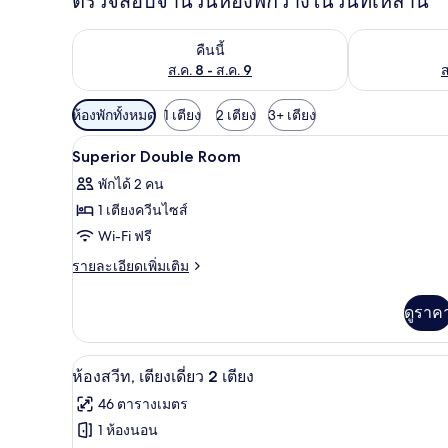
ตรวจสอบจำนวนห้องพักว่างในวันที่เหล่านี้
ตรวจสอบจำนวนห้องพักว่างในคืนนี้ ส.ค. 8 - ส.ค. 9
ตรวจสอบจำนวนห้
คืนนี้
ส.ค. 8 - ส.ค. 9
ส
ตัว
ห้องพักทั้งหมด
1 เตียง
2 เตียง
3+ เตียง
กรอง
เครื่องนอนระดับพรีเมียม, ผ้านวมข
เปิด
6
Superior Double Room
ที่
ภาพถ่าย
มี
พักได้ 2 คน
ทั้งหมด
ให้
1 เตียงควีนไซส์
ของ
สำหรับ
Wi-Fi ฟรี
ห้อง
Superior
ราย
รายละเอียดเพิ่มเติม
Double
ละเอียด
พัก
เพิ่ม
Room
ดูราค
เติม
เกี่ยว
กับ
เครื่องนอนระดับพรีเมียม, ผ้านวมข
เปิด
4
Superior
ห้องสวีท, เตียงเดี่ยว 2 เตียง
Double
ภาพถ่าย
46 ตารางเมตร
Room
ทั้งหมด
1 ห้องนอน