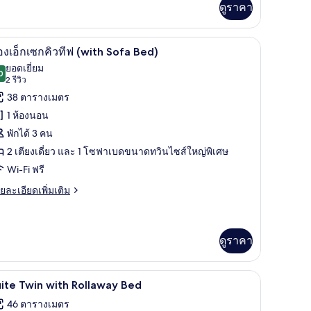
ดูราคา
ลาย
ิม
่ยว
ียง
้านวมขนเป็ด, มินิบาร์, ตู้นิรภัยในห้องพัก
เครื่องนอนระดับพรีเมียม, ผ้านวมขนเป็ด, มินิบาร์
ิด
3
อง
องเอ็กเซกคิวทีฟ (with Sofa Bed)
าพถ่าย
ยอดเยี่ยม
0
9.0 จาก 10
(2
2 รีวิว
้งหมด
ย
รีวิว)
38 ตารางเมตร
อง
1 ห้องนอน
าย
อง
พักได้ 3 คน
ียง
็ก
2 เตียงเดี่ยว และ 1 โซฟาเบดขนาดทวินไซส์ใหญ่พิเศษ
ซก
Wi-Fi ฟรี
ว
ย
ยละเอียดเพิ่มเติม
เอียด
ฟ
่ม
with
ิม
ofa
่ยว
ดูราคา
ed)
อง
มินิบาร์, ตู้นิรภัยในห้องพัก
ก
เครื่องนอนระดับพรีเมียม, ผ้านวมขนเป็ด, มินิบาร์
ิด
4
ite Twin with Rollaway Bed
ก
าพถ่าย
46 ตารางเมตร