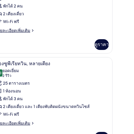
อง
พักได้ 2 คน
อง
2 เตียงเดี่ยว
ลาส
Wi-Fi ฟรี
ย
ยละเอียดเพิ่มเติม
เอียด
่ม
ดูราคา
วิน
ิม
่ยว
ยม, ผ้านวมขนเป็ด, มินิบาร์, ตู้นิรภัยในห้องพัก
เครื่องนอนระดับพรีเมียม, ผ้านวมขนเป็ด, มินิบาร์
ิด
3
อง
องซูพีเรียทวิน, หลายเตียง
ลาส
าพถ่าย
ยอดเยี่ยม
0
9.0 จาก 10
(2
2 รีวิว
้งหมด
รีวิว)
25 ตารางเมตร
อง
1 ห้องนอน
อง
พักได้ 3 คน
2 เตียงเดี่ยว และ 1 เตียงพับติดผนังขนาดทวินไซส์
Wi-Fi ฟรี
ีย
ย
ยละเอียดเพิ่มเติม
เอียด
ิน,
่ม