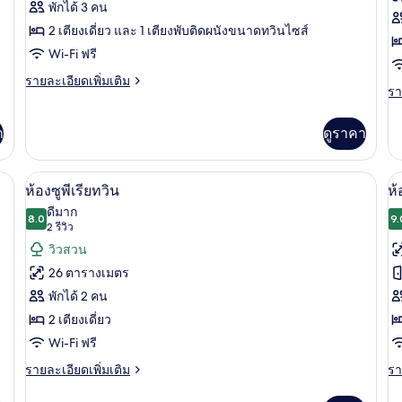
ของ
ข
พักได้ 3 คน
ห้อง
2 เตียงเดี่ยว และ 1 เตียงพับติดผนังขนาดทวินไซส์
ห้
Wi-Fi ฟรี
เอ็ก
ค
ราย
รายละเอียดเพิ่มเติม
เซก
สิ
รา
รา
ละเอียด
ละ
คิว
ก
เพิ่ม
เพิ
เติม
า
ดูราคา
ทีฟ
ท
เต
เกี่ยว
เกี
(with
กับ
กับ
ห้อง
Rollaway
นเป็ด, มินิบาร์, ตู้นิรภัยในห้องพัก
ห้องซูพีเรียทวิน | เครื่องนอนระดับพรีเมี
เปิด
เป
3
ห้
ห้องซูพีเรียทวิน
ห้
เอ็ก
Bed)
ค
ภาพถ่าย
ภ
เซก
ดีมาก
8.0
สิ
9.
คิว
8.0 จาก 10
(2
2 รีวิว
ทั้งหมด
ทั
ก
ทีฟ
รีวิว)
วิวสวน
ทวิ
(with
ของ
ข
น
26 ตารางเมตร
Rollaway
ห้อง
ห้
Bed)
พักได้ 2 คน
ซู
ซู
2 เตียงเดี่ยว
พี
พี
Wi-Fi ฟรี
เรีย
เร
ราย
รา
รายละเอียดเพิ่มเติม
รา
ละเอียด
ละ
ทวิน
ทว
เพิ่ม
เพิ