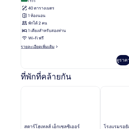
(1
1 รีวิว
ทั้งหมด
รีวิว)
40 ตารางเมตร
ของ
1 ห้องนอน
ห้อง
พักได้ 2 คน
เอ็ก
1 เตียงสำหรับสองท่าน
เซก
Wi-Fi ฟรี
คิว
ราย
รายละเอียดเพิ่มเติม
ละเอียด
ทีฟ,
เพิ่ม
ดูราค
เตียง
เติม
เกี่ยว
ใหญ่
กับ
ที่พักที่คล้ายกัน
1
ห้อง
เอ็ก
เตียง
เซก
สตาร์โฮเทลส์ เอ็กเซลซิเออร์
โรงแรมรอยัล 
คิว
ทีฟ,
เตียง
ใหญ่
1
เตียง
ส
โรงแรม
สตาร์โฮเทลส์ เอ็กเซลซิเออร์
โรงแรมรอยัล