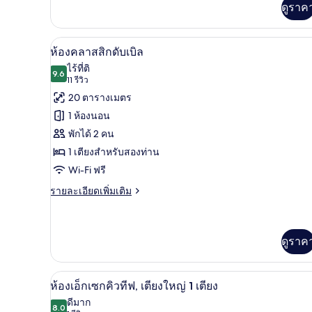
เติม
Adults
ดูราค
เกี่ยว
+
กับ
1
ห้อง
ห้องคลาสสิกดับเบิล | เครื่องนอนร
เปิด
4
ห้องคลาสสิกดับเบิล
Children)
ซู
ภาพถ่าย
พี
ไร้ที่ติ
9.6
เรีย
9.6 จาก 10
(11
11 รีวิว
ทั้งหมด
(2
รีวิว)
20 ตารางเมตร
Adults
ของ
1 ห้องนอน
+
ห้อง
1
พักได้ 2 คน
Children)
คลาส
1 เตียงสำหรับสองท่าน
สิ
Wi-Fi ฟรี
กดับเบิล
ราย
รายละเอียดเพิ่มเติม
ละเอียด
เพิ่ม
เติม
เกี่ยว
ดูราค
กับ
ห้อง
คลาส
เครื่องนอนระดับพรีเมียม, ผ้านวมข
เปิด
3
ห้องเอ็กเซกคิวทีฟ, เตียงใหญ่ 1 เตียง
สิ
ภาพถ่าย
ดีมาก
กดับเบิล
8.0
8.0 จาก 10