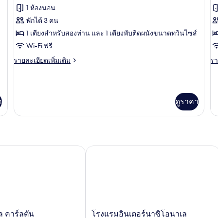
ที
ทั้งหมด
ทั
เรีย
1 ห้องนอน
(w
ของ
ข
So
พักได้ 3 คน
Be
Suite
S
1 เตียงสำหรับสองท่าน และ 1 เตียงพับติดผนังขนาดทวินไซส์
Double
T
Wi-Fi ฟรี
with
w
ราย
รา
รายละเอียดเพิ่มเติม
รา
Rollaway
R
ละเอียด
ละ
Bed
B
เพิ่ม
เพิ
เติม
เต
เกี่ยว
เกี
า
ดูราคา
กับ
กับ
Suite
Su
Double
Tw
with
wi
Rollaway
Ro
Bed
B
คาร์ลตัน
โรงแรมอินเตอร์นาซิโอนาเล
โรงแรม
 คาร์ลตัน
โรงแรมอินเตอร์นาซิโอนาเล