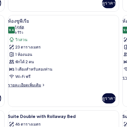
า
ดูราคา
ห
เติม
เต
เกี่ยว
เกี
เต
กับ
กับ
ะดับพรีเมียม, ผ้านวมขนเป็ด, มินิบาร์, ตู้นิรภัยในห้องพัก
ห้องซูพีเรีย | เครื่องนอนระดับพรีเมียม, ผ
เปิด
เป
5
ห้อง
ห้
ห้องซูพีเรีย
ห้
ซู
ซู
ภาพถ่าย
ภ
ไร้ที่ติ
พี
9.4
พี
9.
9.4 จาก 10
(6
6 รีวิว
ทั้งหมด
ทั
เรีย
เรี
รีวิว)
วิวสวน
ทวิ
ทวิ
ของ
ข
น
น,
23 ตารางเมตร
หล
ห้อง
ห้
1 ห้องนอน
เต
ซู
เอ
พักได้ 2 คน
พี
เ
1 เตียงสำหรับสองท่าน
เรีย
คิ
Wi-Fi ฟรี
รา
รา
ละ
ที
ราย
รายละเอียดเพิ่มเติม
เพิ
ละเอียด
(
เต
เพิ่ม
S
เกี
า
ดูราคา
เติม
กับ
B
เกี่ยว
ห้
กับ
นเป็ด, มินิบาร์, ตู้นิรภัยในห้องพัก
เครื่องนอนระดับพรีเมียม, ผ้านวมขนเป็ด, 
เอ็
เปิด
เป
4
ห้อง
Suite Double with Rollaway Bed
Su
เซ
ซู
ภาพถ่าย
ภ
คิว
46 ตารางเมตร
พี