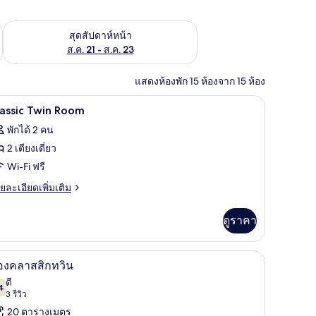
้ ส.ค. 14 - ส.ค. 16
ตรวจสอบจำนวนห้องพักว่างในสุดสัปดาห์หน้า ส.ค. 21 - ส.ค. 23
สุดสัปดาห์หน้า
ส.ค. 21 - ส.ค. 23
แสดงห้องพัก 15 ห้องจาก 15 ห้อง
มินิบาร์, ตู้นิรภัยในห้องพัก
เครื่องนอนระดับพรีเมียม, ผ้านวมขนเป็ด, มินิบาร์
ิด
6
assic Twin Room
าพถ่าย
พักได้ 2 คน
้งหมด
2 เตียงเดี่ยว
อง
Wi-Fi ฟรี
assic
ย
ยละเอียดเพิ่มเติม
win
เอียด
่ม
oom
ดูราคา
ิม
่ยว
มินิบาร์, ตู้นิรภัยในห้องพัก
ห้องคลาสสิกทวิน | เครื่องนอนระดับพรีเมียม, ผ้าน
ิด
3
assic
องคลาสสิกทวิน
in
าพถ่าย
ดี
oom
4
7.4 จาก 10
(3
3 รีวิว
้งหมด
รีวิว)
20 ตารางเมตร