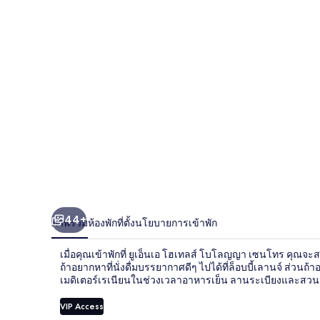
โฮ
เท
ลส์
โบ
โลญญา
เซน
โทร
44+
ภาพรวม
ห้องพัก
ที่ตั้ง
นโยบายการเข้าพัก
เมื่อคุณเข้าพักที่ ยูเอ็นเอ โฮเทลส์ โบโลญญา เซนโทร คุณจ
ถ้าอยากหาที่นั่งดื่มบรรยากาศดีๆ ไปได้ที่ล็อบบี้เลานจ์ ส่วนถ
เมดิเตอร์เรเนียนในช่วงเวลาอาหารเย็น ลานระเบียงและสวนค
VIP Access