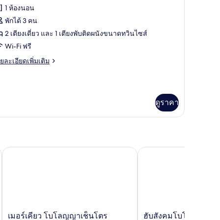
ฟ
้งหมด
1 ห้องนอน
ith
อง
fa
พักได้ 3 คน
d)
uite
2 เตียงเดี่ยว และ 1 เตียงพับติดผนังขนาดทวินไซส์
win
Wi-Fi ฟรี
ith
ย
ยละเอียดเพิ่มเติม
ollaway
เอียด
ed
่ม
ิม
่ยว
ดูราคา
ite
in
th
llaway
ed
เมอร์เคียว โบโลญญาเช็นโตร
ฮับสังคมโบโลญญา
เม
ฮับ
เมอร์เคียว โบโลญญาเช็นโตร
ฮับสังคมโบโลญญา