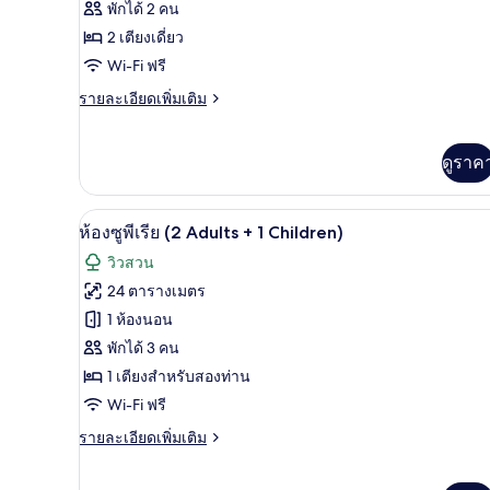
ของ
พักได้ 2 คน
ห้อง
2 เตียงเดี่ยว
Wi-Fi ฟรี
สวีท,
ราย
รายละเอียดเพิ่มเติม
เตียง
ละเอียด
เดี่ยว
เพิ่ม
เติม
2
ดูราค
เกี่ยว
เตียง
กับ
ห้อง
เครื่องนอนระดับพรีเมียม, ผ้านวมข
เปิด
3
ห้องซูพีเรีย (2 Adults + 1 Children)
สวี
ภาพถ่าย
ท,
วิวสวน
เตียง
ทั้งหมด
24 ตารางเมตร
เดี่ยว
2
ของ
1 ห้องนอน
เตียง
ห้อง
พักได้ 3 คน
1 เตียงสำหรับสองท่าน
ซู
Wi-Fi ฟรี
พี
ราย
รายละเอียดเพิ่มเติม
เรีย
ละเอียด
(2
เพิ่ม