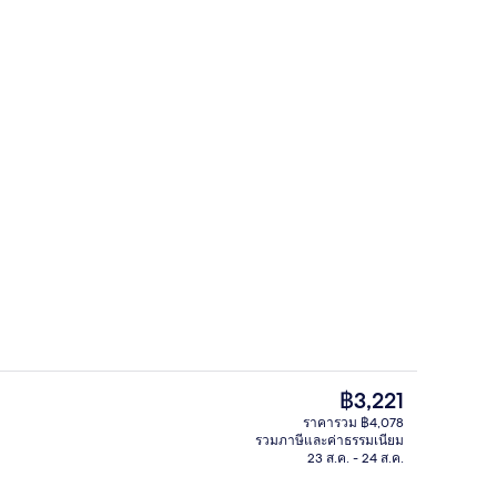
ล็อบบี้เลานจ์
ราคา
฿3,221
ปัจจุบัน
ราคารวม ฿4,078
฿3,221
รวมภาษีและค่าธรรมเนียม
บริการอาหารเย็น
23 ส.ค. - 24 ส.ค.