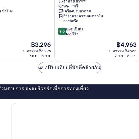
อาหารเช้าฟรี
Andrés
Wi-Fi ฟรี
 ชั่วโมง
เครื่องปรับอากาศ
สิ่งอำนวยความสะดวกใน
การซักรีด
9.0
ยอดเยี่ยม
9.0
จาก
166 รีวิว
10,
ราคา
ราคา
฿3,296
฿4,963
ยอด
ปัจจุบัน
ปัจจุบัน
เยี่ยม,
ราคารวม ฿3,296
ราคารวม ฿4,963
คือ
คือ
7 ก.ย. - 8 ก.ย.
7 ก.ย. - 8 ก.ย.
166
฿3,296
฿4,963
รีวิว
เปรียบเทียบที่พักที่คล้ายกัน
่ร่วมรายการ สะสมรีวอร์ดเพื่อการท่องเที่ยว