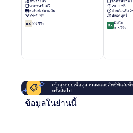
สระว่ายน้ำ
อาหารเช้าฟรี
-
San
อาหารเช้าฟรี
Wi-Fi ฟรี
All
Andrés
รถรับส่งสนามบิน
ฝ่ายต้อนรับ 24
Inclusive
Wi-Fi ฟรี
ปลอดบุหรี่
San
6.0
8.6
ดีเลิศ
Andrés
6.0
107 รีวิว
8.6
จาก
จาก
105 รีวิว
10,
10,
107
ดี
รีวิว
เลิศ,
105
รีวิว
เข้าสู่ระบบเพื่อดูส่วนลดและสิทธิพิเศษที
ครั้งถัดไป
ข้อมูลในย่านนี้