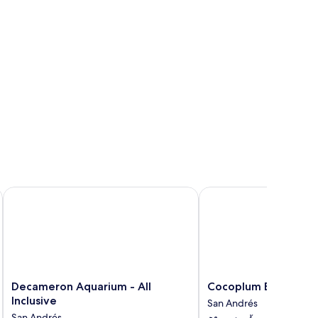
Decameron Aquarium - All Inclusive
Cocoplum Beach Hotel
Decameron
Cocoplum
Decameron Aquarium - All
Cocoplum Beach Hot
Aquarium
Beach
Inclusive
San Andrés
-
Hotel
San Andrés