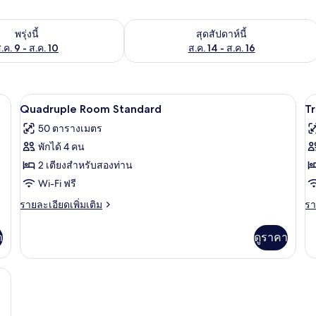
องพักว่างในพรุ่งนี้ ส.ค. 9 - ส.ค. 10
ตรวจสอบจำนวนห้องพักว่างในสุดสัปดาห์นี
พรุ่งนี้
สุดสัปดาห์นี้
.ค. 9 - ส.ค. 10
ส.ค. 14 - ส.ค. 16
, ผ้าปูที่นอน
ตู้นิรภัยในห้องพัก, ผ้าม่านกันแสง, ผ้าปูท
เปิด
เป
6
Quadruple Room Standard
T
ภาพถ่าย
ภ
50 ตารางเมตร
ทั้งหมด
ทั
พักได้ 4 คน
ของ
ข
2 เตียงสำหรับสองท่าน
Quadruple
T
Wi-Fi ฟรี
Room
R
ราย
รา
รายละเอียดเพิ่มเติม
รา
Standard
S
ละเอียด
ละ
เพิ่ม
เพิ
า
ดูราคา
เติม
เต
เกี่ยว
เกี
กับ
กับ
พัก, ผ้าม่านกันแสง, ผ้าปูที่นอน
Quadruple
Tr
Room
R
Standard
St