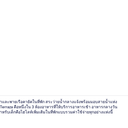
วิวจากมุมสูง
ีน้ำและพายเรือคายัคในที่พัก สระว่ายน้ำกลางแจ้งพร้อมมอบสายน้ำแห่ง
 Terraza คือหนึ่งใน 3 ห้องอาหารที่ให้บริการอาหารเช้า อาหารกลางวัน
ับเด็กคือไฮไลท์เพิ่มเติมในที่พักแบบรวมค่าใช้จ่ายทุกอย่างแห่งนี้
ทะเลสาบ