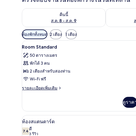
ตรวจสอบจำนวนห้องพักว่างในคืนนี้ ส.ค. 8 - ส.ค. 9
ตรวจสอบจำนวนห้
คืนนี้
ส.ค. 8 - ส.ค. 9
ส
ตัว
ห้องพักทั้งหมด
2 เตียง
1 เตียง
กรอง
ตู้นิรภัยในห้องพัก, ผ้าม่านกันแสง
เปิด
6
Room Standard
ที่
ภาพถ่าย
มี
50 ตารางเมตร
ทั้งหมด
ให้
พักได้ 3 คน
ของ
สำหรับ
2 เตียงสำหรับสองท่าน
ห้อง
Room
Wi-Fi ฟรี
Standard
พัก
ราย
รายละเอียดเพิ่มเติม
ละเอียด
เพิ่ม
ดูราค
เติม
เกี่ยว
กับ
ห้องสแตนดาร์ด | ตู้นิรภัยในห้อง
เปิด
15
Room
ห้องสแตนดาร์ด
Standard
ภาพถ่าย
ดี
7.4
7.4 จาก 10
(3
3 รีวิว