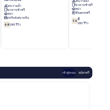
สระว่ายน้ำ
All
San
อาหารเช้าฟรี
Inclusive
สระว่ายน้ำ
Andrés
สปา
อาหารเช้าฟรี
San
ที่จอดรถฟรี
สปา
Andrés
รถรับส่งสนามบิน
7.4
ดี
7.4
จาก
282 รีวิว
6.8
6.8
285 รีวิว
10,
จาก
ดี,
10,
282
285
รีวิว
รีวิว
เข้าสู่ระบบ
สมัครฟรี