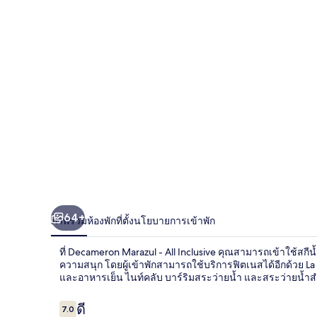
All
Inclusive
64+
ภาพรวม
ห้องพัก
ที่ตั้ง
นโยบายการเข้าพัก
ที่ Decameron Marazul - All Inclusive คุณสามารถเข้าใช้สก
ความสนุก โดยผู้เข้าพักสามารถใช้บริการฟิตเนสได้อีกด้วย La
และอาหารเย็น ไนท์คลับ บาร์ริมสระว่ายน้ำ และสระว่ายน้ำสำหร
รีวิว
ดี
7.0
7.0 จาก 10