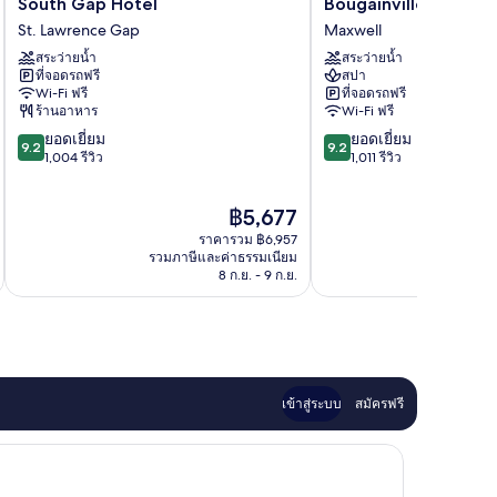
South
Bougainvillea
South Gap Hotel
Bougainvillea Barba
Gap
Barbados
St. Lawrence Gap
Maxwell
Hotel
Maxwell
สระว่ายน้ำ
สระว่ายน้ำ
St.
ที่จอดรถฟรี
สปา
Lawrence
Wi-Fi ฟรี
ที่จอดรถฟรี
Gap
ร้านอาหาร
Wi-Fi ฟรี
9.2
9.2
ยอดเยี่ยม
ยอดเยี่ยม
9.2
9.2
จาก
จาก
1,004 รีวิว
1,011 รีวิว
10,
10,
ยอด
ยอด
ราคา
฿5,677
เยี่ยม,
เยี่ยม,
ปัจจุบัน
1,004
1,011
ราคารวม ฿6,957
คือ
รีวิว
รีวิว
รวมภาษีและค่าธรรมเนียม
฿5,677
8 ก.ย. - 9 ก.ย.
เข้าสู่ระบบ
สมัครฟรี