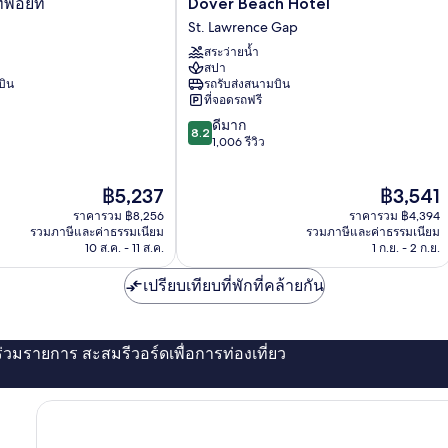
Dover
์พอยท์
Dover Beach Hotel
Beach
St. Lawrence Gap
Hotel
สระว่ายน้ำ
St.
สปา
Lawrence
บิน
รถรับส่งสนามบิน
Gap
ที่จอดรถฟรี
8.2
ดีมาก
8.2
จาก
1,006 รีวิว
10,
ดี
ราคา
ราคา
฿5,237
฿3,541
มาก,
ปัจจุบัน
ปัจจุบัน
1,006
ราคารวม ฿8,256
ราคารวม ฿4,394
คือ
คือ
รีวิว
รวมภาษีและค่าธรรมเนียม
รวมภาษีและค่าธรรมเนียม
฿5,237
฿3,541
10 ส.ค. - 11 ส.ค.
1 ก.ย. - 2 ก.ย.
เปรียบเทียบที่พักที่คล้ายกัน
่ร่วมรายการ สะสมรีวอร์ดเพื่อการท่องเที่ยว