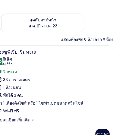
้ ส.ค. 14 - ส.ค. 16
ตรวจสอบจำนวนห้องพักว่างในสุดสัปดาห์หน้า ส.ค. 21 - ส.ค. 23
สุดสัปดาห์หน้า
ส.ค. 21 - ส.ค. 23
แสดงห้องพัก 9 ห้องจาก 9 ห้อง
ทำงานแบบใช้แล็ปท็อป
ห้องซูพีเรีย, ริมทะเล | ตู้นิรภัยในห้องพัก, โต๊ะ
ิด
6
องซูพีเรีย, ริมทะเล
าพถ่าย
ดีเลิศ
6
8.6 จาก 10
(41
41 รีวิว
้งหมด
รีวิว)
วิวทะเล
อง
33 ตารางเมตร
อง
1 ห้องนอน
พักได้ 3 คน
1 เตียงคิงไซส์ หรือ 1 โซฟาเบดขนาดควีนไซส์
ีย,
Wi-Fi ฟรี
ม
ย
ยละเอียดเพิ่มเติม
เอียด
ะเล
่ม
ดูราคา