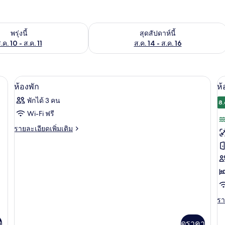
องพักว่างในพรุ่งนี้ ส.ค. 10 - ส.ค. 11
ตรวจสอบจำนวนห้องพักว่างในสุดสัปดาห์นี
พรุ่งนี้
สุดสัปดาห์นี้
.ค. 10 - ส.ค. 11
ส.ค. 14 - ส.ค. 16
พื้นที่ทำงานแบบใช้แล็ปท็อป
ตู้นิรภัยในห้องพัก, โต๊ะทำงาน, พื้นที่
เปิด
เป
12
ห้องพัก
ห้
ภาพถ่าย
ภ
พักได้ 3 คน
8.
ทั้งหมด
ทั
Wi-Fi ฟรี
ของ
ข
ราย
รายละเอียดเพิ่มเติม
ละเอียด
ห้อง
ห้
เพิ่ม
พัก
ซู
เติม
เกี่ยว
พี
กับ
ห้อง
เร
พัก
ริ
รา
รา
ละ
ท
เพิ
า
ดูราคา