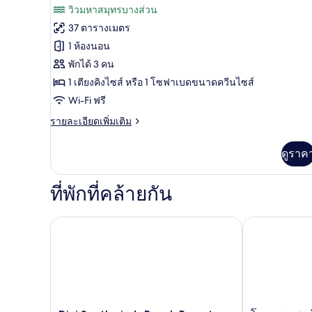
รีวิว)
วิวมหาสมุทรบางส่วน
ริม
ของ
ทะเล
37 ตารางเมตร
ห้อง
1 ห้องนอน
พัก,
พักได้ 3 คน
เห็น
1 เตียงคิงไซส์ หรือ 1 โซฟาเบดขนาดควีนไซส์
วิว
Wi-Fi ฟรี
มหาสมุทร
ราย
รายละเอียดเพิ่มเติม
ละเอียด
บาง
เพิ่ม
ดูราค
เติม
ส่วน
เกี่ยว
กับ
ที่พักที่คล้ายกัน
ห้อง
พัก,
เห็น
Divi Southwinds Beach Resort
โรงแรมเซาท์พ
วิว
มหาสมุทร
บาง
ส่วน