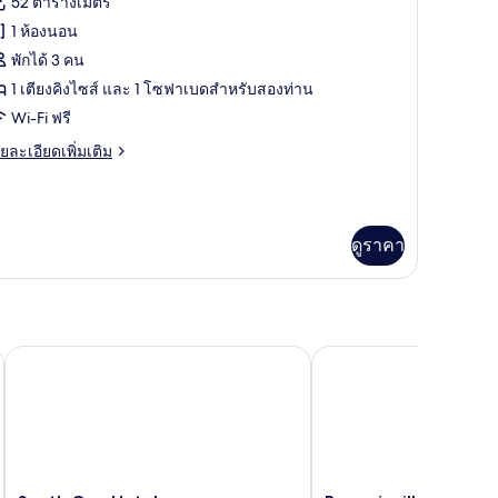
Landside)
52 ตารางเมตร
,
อง
1 ห้องนอน
อง
พักได้ 3 คน
น,
1 เตียงคิงไซส์ และ 1 โซฟาเบดสำหรับสองท่าน
ก
คาร
Wi-Fi ฟรี
ริม
อ
andside)
ย
ยละเอียดเพิ่มเติม
ร์
เอียด
่ม
ิม
ม
่ยว
ดูราคา
์,
อ
อง
ร์
อน,
South Gap Hotel
Bougainvillea Barbado
ว
,
วน
อง
น,
วน