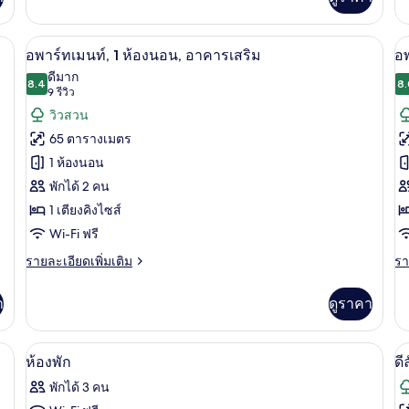
เต
เกี
กับ
ในห้องพัก, โต๊ะทำงาน, พื้นที่ทำงานแบบใช้แล็ปท็อป
อพาร์ทเมนท์, 1 ห้องนอน, อาคารเสริม | ต
เปิด
เป
5
ห้
อพาร์ทเมนท์, 1 ห้องนอน, อาคารเสริม
อพ
ซู
ภาพถ่าย
ภ
ดีมาก
8.4
พี
8.
8.4 จาก 10
(9
9 รีวิว
ทั้งหมด
ทั
เรี
รีวิว)
วิวสวน
ริม
ของ
ข
ทะ
65 ตารางเมตร
อ
อ
1 ห้องนอน
พาร์
พา
พักได้ 2 คน
ท
ท
1 เตียงคิงไซส์
เม
เ
Wi-Fi ฟรี
นท์,
นท
ราย
รา
รายละเอียดเพิ่มเติม
รา
ละเอียด
ละ
1
2
เพิ่ม
เพิ
า
ดูราคา
ห้อง
ห้
เติม
เต
เกี่ยว
เกี
นอน,
น
กับ
กับ
 | ตู้นิรภัยในห้องพัก, โต๊ะทำงาน, พื้นที่ทำงานแบบใช้แล็ปท็อป
บริเวณนั่งเล่น | ทีวี 40 นิ้ว พร้อมช่องเคเ
เปิด
เป
อาคาร
1
อ
อ
อ
ห้องพัก
ดี
พาร์
พา
ภาพถ่าย
ภ
เสริม
เส
พักได้ 3 คน
ท
ท
ทั้งหมด
ทั
เม
เม