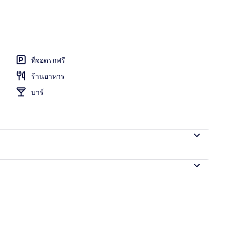
 ริมทะเล | วิวทะเล/มหาสมุทร
ที่จอดรถฟรี
ร้านอาหาร
บาร์