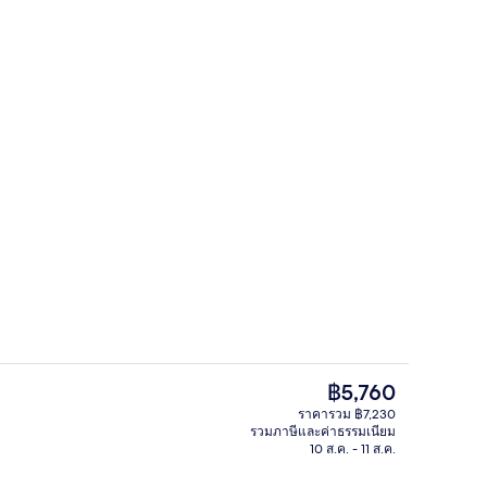
, บริการอาหารเช้า อาหารกลางวัน และอาหารเย็น
บาร์ริมหาด
ราคา
฿5,760
ปัจจุบัน
ราคารวม ฿7,230
฿5,760
รวมภาษีและค่าธรรมเนียม
งแจ้ง เปิด 7:00 น. ถึง 19:00 น., ร่มริมสระว่ายน้ำ
ล็อบบี้
10 ส.ค. - 11 ส.ค.