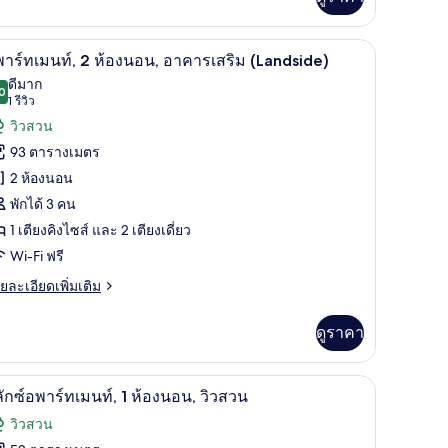
ิม
่ยว
ู้นิรภัยในห้องพัก, โต๊ะทำงาน, พื้นที่ทำงานแบบใช้แล็ปท็อป
อพาร์ทเมนท์, 2 ห้องนอน, อาคารเสริม (Landside) 
ิด
12
อง
าร์ทเมนท์, 2 ห้องนอน, อาคารเสริม (Landside)
าพถ่าย
ดีมาก
0
8.0 จาก 10
(1
1 รีวิว
้งหมด
ย,
รีวิว)
วิวสวน
อง
เล
93 ตารางเมตร
2 ห้องนอน
ร์
พักได้ 3 คน
1 เตียงคิงไซส์ และ 2 เตียงเดี่ยว
ม
Wi-Fi ฟรี
์,
ย
ยละเอียดเพิ่มเติม
เอียด
่ม
ดูราคา
อง
ิม
่ยว
อน,
บิล
ดีลักซ์อพาร์ทเมนท์, 1 ห้องนอน, วิวสวน | บริเวณนั่
ิด
าคาร
1
ลักซ์อพาร์ทเมนท์, 1 ห้องนอน, วิวสวน
ร์
าพถ่าย
ริม
วิวสวน
้งหมด