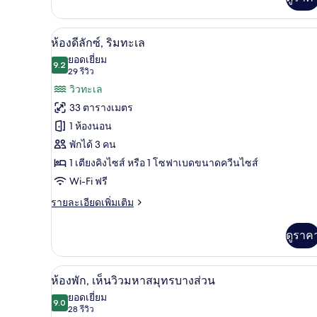
ห้องดีลักซ์, ริมทะเล | ตู้นิรภัย
เปิด
6
ห้องดีลักซ์, ริมทะเล
ภาพถ่าย
ยอดเยี่ยม
9.2
9.2 จาก 10
(29
29 รีวิว
ทั้งหมด
รีวิว)
วิวทะเล
ของ
33 ตารางเมตร
ห้อง
1 ห้องนอน
ดี
พักได้ 3 คน
ลัก
1 เตียงคิงไซส์ หรือ 1 โซฟาเบดขนาดควีนไซส์
ซ์,
Wi-Fi ฟรี
ริม
ราย
รายละเอียดเพิ่มเติม
ละเอียด
ทะเล
เพิ่ม
ดูราค
เติม
เกี่ยว
กับ
ห้องพัก, เห็นวิวมหาสมุทรบางส่วน
เปิด
6
ห้อง
ห้องพัก, เห็นวิวมหาสมุทรบางส่วน
ดี
ภาพถ่าย
ยอดเยี่ยม
ลัก
9.0
9.0 จาก 10
(28
28 รีวิว
ทั้งหมด
ซ์,