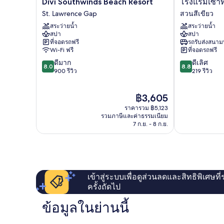
Divi
โรง
Divi Southwinds Beach Resort
โรงแรมเซาท
Southwinds
แรม
St. Lawrence Gap
สวนสีเขียว
Beach
เซา
สระว่ายน้ำ
สระว่ายน้ำ
Resort
ท์
สปา
สปา
St.
พอยท์
ที่จอดรถฟรี
รถรับส่งสนาม
Lawrence
สวน
Wi-Fi ฟรี
ที่จอดรถฟรี
Gap
สี
8.0
8.8
ดีมาก
ดีเลิศ
เขียว
8.0
8.8
จาก
จาก
900 รีวิว
219 รีวิว
10,
10,
ดี
ดี
ราคา
฿3,605
มาก,
เลิศ,
ปัจจุบัน
900
219
ราคารวม ฿5,123
คือ
รีวิว
รีวิว
รวมภาษีและค่าธรรมเนียม
฿3,605
7 ก.ย. - 8 ก.ย.
เข้าสู่ระบบเพื่อดูส่วนลดและสิทธิพิเศษที
ครั้งถัดไป
ข้อมูลในย่านนี้