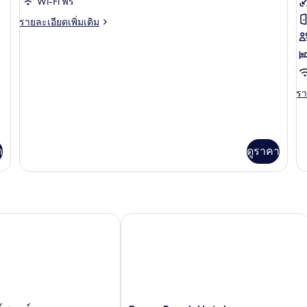
(
Wi-Fi ฟรี
นท์,
นท์
ของ
ข
ราย
รายละเอียดเพิ่มเติม
1
2
ละเอียด
ห้อง
ห้
ห้อง
ดี
เพิ่ม
นอน,
นอ
พัก
ลั
เติม
อาคาร
อา
เกี่ยว
เสริม
เส
ซ์
กับ
(L
รา
รา
ห้อง
พา
ละ
พัก
ท
เพิ
เต
เ
เกี
า
ดูราคา
กับ
นท
ดี
1
ลัก
ซ์
ห้
พา
น
ท
Dover Beach Hotel
อยท์
เม
วิ
นท์
ส
1
ห้
นอ
วิว
ส