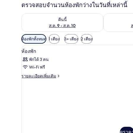
ตรวจสอบจำนวนห้องพักว่างในวันที่เหล่านี้
ตรวจสอบจำนวนห้องพักว่างในคืนนี้ ส.ค. 9 - ส.ค. 10
ตรวจสอบจำนวนห้
คืนนี้
ส.ค. 9 - ส.ค. 10
ส
ตัว
ห้องพักทั้งหมด
1 เตียง
3+ เตียง
2 เตียง
กรอง
ตู้นิรภัยในห้องพัก, โต๊ะทำงาน, 
เปิด
7
ห้องพัก
ที่
ภาพถ่าย
มี
พักได้ 3 คน
ทั้งหมด
ให้
Wi-Fi ฟรี
ของ
สำหรับ
ราย
รายละเอียดเพิ่มเติม
ละเอียด
ห้อง
ห้อง
เพิ่ม
พัก
พัก
เติม
เกี่ยว
กับ
ห้อง
พัก
ดูราค