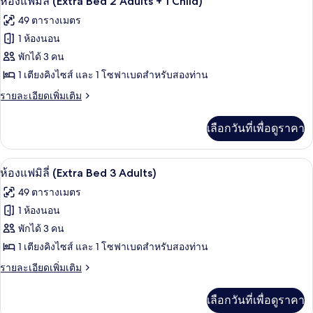
ห้องแฟมิลี่ (Extra Bed 2 Adults + 1 Child)
แฟ
ภาพถ่าย
49 ตารางเมตร
มิ
ทั้งหมด
ลี่
1 ห้องนอน
ของ
พักได้ 3 คน
ห้อง
1 เตียงคิงไซส์ และ 1 โซฟาเบดสำหรับสองท่าน
แฟ
ราย
รายละเอียดเพิ่มเติม
ละเอียด
มิ
เพิ่ม
เลือกวันที่เพื่อดูราคา
เติม
ลี่
เกี่ยว
(Extra
กับ
มินิบาร์, ตู้นิรภัยในห้องพัก, โต๊ะทำงาน,
เปิด
Bed
16
ห้อง
ห้องแฟมิลี่ (Extra Bed 3 Adults)
แฟ
2
ภาพถ่าย
49 ตารางเมตร
มิ
Adults
ทั้งหมด
ลี่
1 ห้องนอน
+
(Extra
ของ
พักได้ 3 คน
Bed
1
2
ห้อง
1 เตียงคิงไซส์ และ 1 โซฟาเบดสำหรับสองท่าน
Child)
Adults
แฟ
ราย
รายละเอียดเพิ่มเติม
+
ละเอียด
1
มิ
เพิ่ม
Child)
เลือกวันที่เพื่อดูราคา
เติม
ลี่