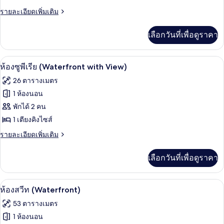
2
Ch)
เบสิ
ราย
รายละเอียดเพิ่มเติม
Ad
ละเอียด
+
ก
เพิ่ม
1
เลือกวันที่เพื่อดูราคา
เติม
(Atrium
Ch)
เกี่ยว
Room
กับ
ห้องซูพีเรีย (Waterfront with View) | มิ
with
เปิด
12
ห้อง
ห้องซูพีเรีย (Waterfront with View)
Extra
เบสิ
ภาพถ่าย
26 ตารางเมตร
ก
Bed
ทั้งหมด
(Atrium
1 ห้องนอน
3
Room
ของ
พักได้ 2 คน
Adults)
with
Extra
ห้อง
1 เตียงคิงไซส์
Bed
ซู
ราย
รายละเอียดเพิ่มเติม
3
ละเอียด
Adults)
พี
เพิ่ม
เลือกวันที่เพื่อดูราคา
เติม
เรีย
เกี่ยว
(Waterfront
กับ
ห้องสวีท (Waterfront) | มินิบาร์, ตู้นิ
เปิด
with
12
ห้อง
ห้องสวีท (Waterfront)
ซู
View)
ภาพถ่าย
53 ตารางเมตร
พี
ทั้งหมด
เรีย
1 ห้องนอน
(Waterfront