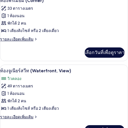
ห้องพรีเมียม (Corner)
พรีเมียม
ภาพถ่าย
33 ตารางเมตร
(Corner,
ทั้งหมด
View)
1 ห้องนอน
ของ
พักได้ 2 คน
ห้อง
1 เตียงคิงไซส์ หรือ 2 เตียงเดี่ยว
พรีเมียม
ราย
รายละเอียดเพิ่มเติม
ละเอียด
(Corner)
เพิ่ม
เลือกวันที่เพื่อดูราคา
เติม
เกี่ยว
กับ
มินิบาร์, ตู้นิรภัยในห้องพัก, โต๊ะทำงาน,
เปิด
13
ห้อง
ห้องจูเนียร์สวีท (Waterfront, View)
พรีเมียม
ภาพถ่าย
วิวคลอง
(Corner)
ทั้งหมด
49 ตารางเมตร
ของ
1 ห้องนอน
ห้อง
พักได้ 2 คน
1 เตียงคิงไซส์ หรือ 2 เตียงเดี่ยว
จู
ราย
รายละเอียดเพิ่มเติม
เนียร์
ละเอียด
สวีท
เพิ่ม