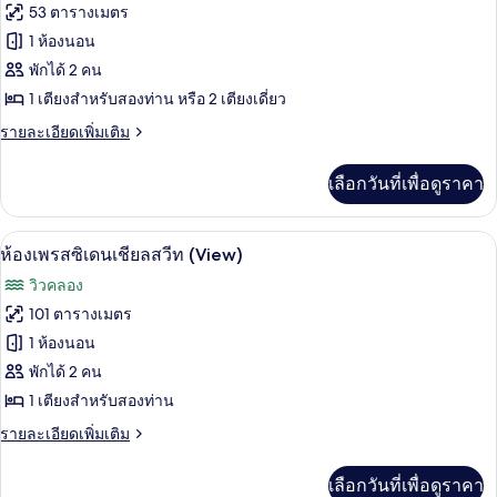
ทั้งหมด
เรีย,
53 ตารางเมตร
วิว
ของ
1 ห้องนอน
เมือง
ห้อง
พักได้ 2 คน
1 เตียงสำหรับสองท่าน หรือ 2 เตียงเดี่ยว
สวีท,
ราย
รายละเอียดเพิ่มเติม
วิว
ละเอียด
เมือง
เพิ่ม
เลือกวันที่เพื่อดูราคา
เติม
เกี่ยว
กับ
ห้องเพรสซิเดนเชียลสวีท (View) | มินิบาร
เปิด
26
ห้อง
ห้องเพรสซิเดนเชียลสวีท (View)
สวี
ภาพถ่าย
วิวคลอง
ท,
ทั้งหมด
วิว
101 ตารางเมตร
เมือง
ของ
1 ห้องนอน
ห้อง
พักได้ 2 คน
1 เตียงสำหรับสองท่าน
เพรส
ราย
รายละเอียดเพิ่มเติม
ซิ
ละเอียด
เดน
เพิ่ม
เลือกวันที่เพื่อดูราคา
เติม