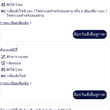
View,
ห้อง
พักได้ 3 คน
Extra
1 เตียงคิงไซส์ และ 1 โซฟาเบดสำหรับสองท่าน หรือ 2 เตียงเดี่ยว และ 1
จู
Bed
โซฟาเบดสำหรับสองท่าน
2Ad
เนียร์
+
ราย
รายละเอียดเพิ่มเติม
สวีท
1Ch)
ละเอียด
เพิ่ม
(Waterfront,
เลือกวันที่เพื่อดูราคา
เติม
View,
เกี่ยว
Extra
กับ
มินิบาร์, ตู้นิรภัยในห้องพัก, โต๊ะทำงาน,
เปิด
16
ห้อง
Bed
ห้องแฟมิลี่
จู
ภาพถ่าย
3
49 ตารางเมตร
เนียร์
Adults)
ทั้งหมด
สวี
1 ห้องนอน
ท
ของ
พักได้ 2 คน
(Waterfront,
View,
ห้อง
1 เตียงคิงไซส์
Extra
แฟ
ราย
รายละเอียดเพิ่มเติม
Bed
ละเอียด
3
มิ
เพิ่ม
Adults)
เลือกวันที่เพื่อดูราคา
เติม
ลี่
เกี่ยว
กับ
มินิบาร์, ตู้นิรภัยในห้องพัก, โต๊ะทำงาน,
เปิด
16
ห้อง