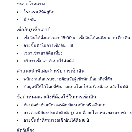
ขนาดโรงแรม
โรงแรม 394 ยูนิต
มี 7 ชั้น
เช็กอิน/เช็กเอาต์
เช็กอินได้ตั้งแต่เวลา: 15:00 น., เช็กอินได้จนถึงเวลา: เที่ยงคืน
อายุขั้นต่ำในการเช็กอิน - 18
เวลาเช็กเอาต์คือ เที่ยง
บริการเช็กเอาต์แบบไร้สัมผัส
คำแนะนำพิเศษสำหรับการเช็กอิน
พนักงานต้อนรับจะรอต้อนรับผู้เข้าพักเมื่อมาถึงที่พัก
ข้อมูลที่ให้ไว้โดยที่พักอาจแปลโดยใช้เครื่องมือแปลอัตโนมัติ
ข้อกำหนดและสิ่งที่ต้องใช้ในการเช็กอิน
ต้องมัดจำด้วยบัตรเครดิต บัตรเดบิต หรือเงินสด
อาจต้องมีบัตรประจำตัวติดรูปถ่ายที่ออกโดยหน่วยงานราชการ
อายุขั้นต่ำที่สามารถเช็กอินได้คือ 18 ปี
สัตว์เลี้ยง