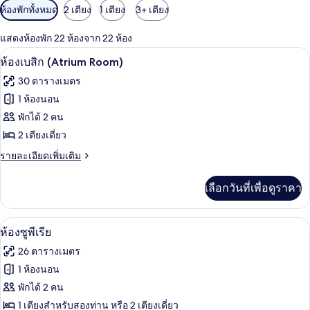
ตัว
ห้องพักทั้งหมด
2 เตียง
1 เตียง
3+ เตียง
กรอง
แสดงห้องพัก 22 ห้องจาก 22 ห้อง
ที่
มินิบาร์, ตู้นิรภัยในห้องพัก, โต๊ะทำงาน,
เปิด
มี
14
ห้องเบสิก (Atrium Room)
ให้
ภาพถ่าย
30 ตารางเมตร
สำหรับ
ทั้งหมด
1 ห้องนอน
ห้อง
ของ
พักได้ 2 คน
พัก
ห้อง
2 เตียงเดี่ยว
เบสิ
ราย
รายละเอียดเพิ่มเติม
ละเอียด
ก
เพิ่ม
เลือกวันที่เพื่อดูราคา
เติม
(Atrium
เกี่ยว
Room)
กับ
มินิบาร์, ตู้นิรภัยในห้องพัก, โต๊ะทำงาน,
เปิด
12
ห้อง
ห้องซูพีเรีย
เบสิ
ภาพถ่าย
26 ตารางเมตร
ก
ทั้งหมด
(Atrium
1 ห้องนอน
Room)
ของ
พักได้ 2 คน
ห้อง
1 เตียงสำหรับสองท่าน หรือ 2 เตียงเดี่ยว