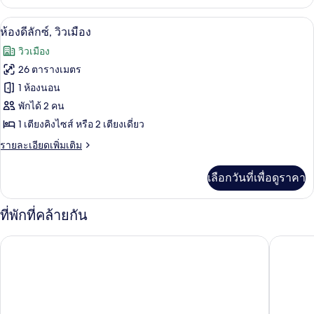
เกี่ยว
(Extra
กับ
ห้องดีลักซ์, วิวเมือง | มินิบาร์, ตู้นิรภ
เปิด
Bed
13
ห้อง
ห้องดีลักซ์, วิวเมือง
แฟ
3
ภาพถ่าย
วิวเมือง
มิ
Adults)
ทั้งหมด
ลี่
26 ตารางเมตร
(Extra
ของ
1 ห้องนอน
Bed
3
ห้อง
พักได้ 2 คน
Adults)
1 เตียงคิงไซส์ หรือ 2 เตียงเดี่ยว
ดี
ราย
รายละเอียดเพิ่มเติม
ลัก
ละเอียด
ซ์,
เพิ่ม
เลือกวันที่เพื่อดูราคา
เติม
วิว
เกี่ยว
เมือง
กับ
ที่พักที่คล้ายกัน
ห้อง
ดี
Radisson Blu Scandinavia Hotel, Copenhagen
Tivoli Ho
ลัก
ซ์,
วิว
เมือง