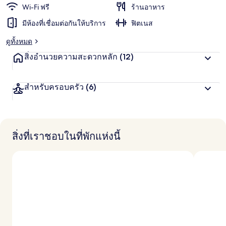
น
Wi-Fi ฟรี
ร้านอาหาร
ชอบ
สู
มีห้องที่เชื่อมต่อกันให้บริการ
ฟิตเนส
ง
สุ
ดูทั้งหมด
ด
จ
สิ่งอำนวยความสะดวกหลัก
(12)
า
ก
นั
สำหรับครอบครัว
(6)
ก
เ
ดิ
น
ท
า
สิ่งที่เราชอบในที่พักแห่งนี้
ง