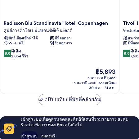
Radisson
Tivoli
Radisson Blu Scandinavia Hotel, Copenhagen
Tivoli 
Blu
Hotel
ศูนย์การค้าโคเปนเฮเกนซิตี้เซ็นเตอร์
Vesterb
Scandinavia
Vesterb
สัตว์เลี้ยงเข้าพักได้
มีที่จอดรถ
สระว่า
Hotel,
Wi-Fi ฟรี
ร้านอาหาร
มีที่จอ
Copenhagen
ศูนย์การค้า
8.8
8.8
ดีเลิศ
ดีเลิ
8.8
8.8
โคเปนเฮเกน
จาก
จาก
2,054 รีวิว
7,618 
ซิตี้
10,
10,
เซ็นเตอร์
ดี
ดี
ราคา
฿5,893
เลิศ,
เลิศ,
ปัจจุบัน
ราคารวม ฿7,366
2,054
7,618
คือ
รวมภาษีและค่าธรรมเนียม
รีวิว
รีวิว
฿5,893
30 ส.ค. - 31 ส.ค.
เปรียบเทียบที่พักที่คล้ายกัน
เข้าสู่ระบบเพื่อดูส่วนลดและสิทธิพิเศษที่ร่วมรายการ สะสม
รีวอร์ดเพื่อการท่องเที่ยวครั้งถัดไป
เข้าสู่ระบบ
สมัครฟรี