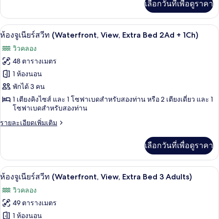
เลือกวันที่เพื่อดูราคา
เติม
(Waterfront,
เกี่ยว
View)
กับ
มินิบาร์, ตู้นิรภัยในห้องพัก, โต๊ะทำงาน,
เปิด
13
ห้อง
ห้องจูเนียร์สวีท (Waterfront, View, Extra Bed 2Ad + 1Ch)
จู
ภาพถ่าย
วิวคลอง
เนียร์
ทั้งหมด
สวี
48 ตารางเมตร
ท
ของ
1 ห้องนอน
(Waterfront,
View)
ห้อง
พักได้ 3 คน
1 เตียงคิงไซส์ และ 1 โซฟาเบดสำหรับสองท่าน หรือ 2 เตียงเดี่ยว และ 1
จู
โซฟาเบดสำหรับสองท่าน
เนียร์
ราย
รายละเอียดเพิ่มเติม
สวีท
ละเอียด
เพิ่ม
(Waterfront,
เลือกวันที่เพื่อดูราคา
เติม
View,
เกี่ยว
Extra
กับ
มินิบาร์, ตู้นิรภัยในห้องพัก, โต๊ะทำงาน,
เปิด
13
ห้อง
Bed
ห้องจูเนียร์สวีท (Waterfront, View, Extra Bed 3 Adults)
จู
ภาพถ่าย
2Ad
วิวคลอง
เนียร์
+
ทั้งหมด
สวี
49 ตารางเมตร
1Ch)
ท
ของ
1 ห้องนอน
(Waterfront,