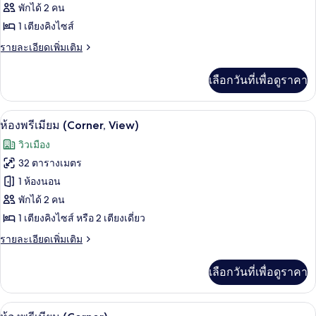
ของ
พักได้ 2 คน
with
View)
ห้อง
1 เตียงคิงไซส์
สวีท
ราย
รายละเอียดเพิ่มเติม
ละเอียด
(Waterfront)
เพิ่ม
เลือกวันที่เพื่อดูราคา
เติม
เกี่ยว
กับ
ห้องพรีเมียม (Corner, View) | มินิบาร์, 
เปิด
13
ห้อง
ห้องพรีเมียม (Corner, View)
สวี
ภาพถ่าย
วิวเมือง
ท
ทั้งหมด
(Waterfront)
32 ตารางเมตร
ของ
1 ห้องนอน
ห้อง
พักได้ 2 คน
1 เตียงคิงไซส์ หรือ 2 เตียงเดี่ยว
พรีเมียม
(Corner,
ราย
รายละเอียดเพิ่มเติม
ละเอียด
View)
เพิ่ม
เลือกวันที่เพื่อดูราคา
เติม
เกี่ยว
กับ
ห้องพรีเมียม (Corner) | มินิบาร์, ตู้นิร
เปิด
13
ห้อง