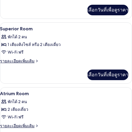
City
ละเอียด
เพิ่ม
View
เลือกวันที่เพื่อดูราคา
เติม
เกี่ยว
กับ
มินิบาร์, ตู้นิรภัยในห้องพัก, โต๊ะทำงาน,
เปิด
11
Superior
Superior Room
City
ภาพถ่าย
พักได้ 2 คน
View
ทั้งหมด
1 เตียงคิงไซส์ หรือ 2 เตียงเดี่ยว
ของ
Wi-Fi ฟรี
Superior
ราย
รายละเอียดเพิ่มเติม
Room
ละเอียด
เพิ่ม
เลือกวันที่เพื่อดูราคา
เติม
เกี่ยว
กับ
มินิบาร์, ตู้นิรภัยในห้องพัก, โต๊ะทำงาน,
เปิด
6
Superior
Atrium Room
Room
ภาพถ่าย
พักได้ 2 คน
ทั้งหมด
2 เตียงเดี่ยว
ของ
Wi-Fi ฟรี
Atrium
ราย
รายละเอียดเพิ่มเติม
Room
ละเอียด