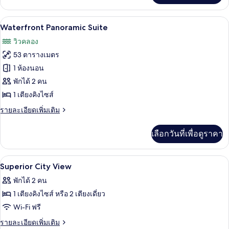
เชีย
เกี่ยว
ล
กับ
Waterfront Panoramic Suite | มินิบาร์, 
เปิด
15
ห้อง
Waterfront Panoramic Suite
สวีท
เพรส
ภาพถ่าย
วิวคลอง
ซิ
(View)
ทั้งหมด
เดน
53 ตารางเมตร
เชีย
ของ
1 ห้องนอน
ล
Waterfront
สวี
พักได้ 2 คน
ท
Panoramic
1 เตียงคิงไซส์
(View)
Suite
ราย
รายละเอียดเพิ่มเติม
ละเอียด
เพิ่ม
เลือกวันที่เพื่อดูราคา
เติม
เกี่ยว
กับ
มินิบาร์, ตู้นิรภัยในห้องพัก, โต๊ะทำงาน,
เปิด
10
Waterfront
Superior City View
Panoramic
ภาพถ่าย
พักได้ 2 คน
Suite
ทั้งหมด
1 เตียงคิงไซส์ หรือ 2 เตียงเดี่ยว
ของ
Wi-Fi ฟรี
Superior
ราย
รายละเอียดเพิ่มเติม