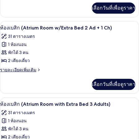
เพิ่ม
เลือกวันที่เพื่อดูราคา
เติม
เกี่ยว
กับ
มินิบาร์, ตู้นิรภัยในห้องพัก, โต๊ะทำงาน,
เปิด
14
Atrium
ห้องเบสิก (Atrium Room w/Extra Bed 2 Ad + 1 Ch)
Room
ภาพถ่าย
31 ตารางเมตร
ทั้งหมด
1 ห้องนอน
ของ
พักได้ 3 คน
ห้อง
2 เตียงเดี่ยว
เบสิ
ราย
รายละเอียดเพิ่มเติม
ละเอียด
ก
เพิ่ม
เลือกวันที่เพื่อดูราคา
เติม
(Atrium
เกี่ยว
Room
กับ
มินิบาร์, ตู้นิรภัยในห้องพัก, โต๊ะทำงาน,
w/Extra
เปิด
14
ห้อง
ห้องเบสิก (Atrium Room with Extra Bed 3 Adults)
Bed
เบสิ
ภาพถ่าย
31 ตารางเมตร
ก
2
ทั้งหมด
(Atrium
1 ห้องนอน
Ad
Room
ของ
พักได้ 3 คน
+
w/Extra
1
Bed
ห้อง
2 เตียงเดี่ยว