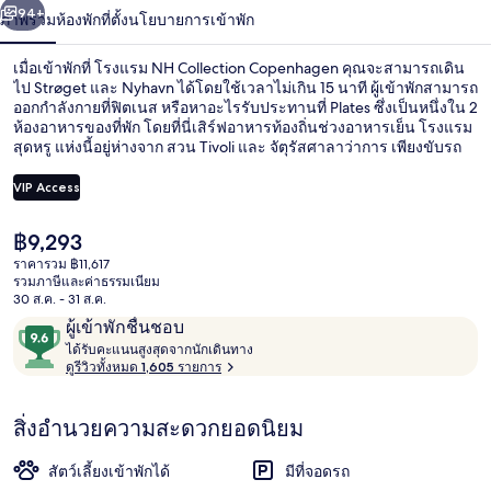
น้า
94+
ภาพรวม
ห้องพัก
ที่ตั้ง
นโยบายการเข้าพัก
เมื่อเข้าพักที่ โรงแรม NH Collection Copenhagen คุณจะสามารถเดิน
ไป Strøget และ Nyhavn ได้โดยใช้เวลาไม่เกิน 15 นาที ผู้เข้าพักสามารถ
ออกกำลังกายที่ฟิตเนส หรือหาอะไรรับประทานที่ Plates ซึ่งเป็นหนึ่งใน 2
ห้องอาหารของที่พัก โดยที่นี่เสิร์ฟอาหารท้องถิ่นช่วงอาหารเย็น โรงแรม
สุดหรู แห่งนี้อยู่ห่างจาก สวน Tivoli และ จัตุรัสศาลาว่าการ เพียงขับรถ
ไป 5 นาที นักเดินทางต่างชื่นชอบทำเลใจกลางเมืองของสถานที่ท่อง
เที่ยว และเพราะทำเลอยู่ใกล้กับขนส่งสาธารณะ โดย สถานี
VIP Access
Christianshavn ใช้เวลาเดินไปเพียง 3 นาที และ สถานีรถไฟแกมเมล สต
รันด์ ใช้เวลาเดินไปเพียง 9 นาที
ราคา
฿9,293
ห้องสวีท, วิวเมือง | มินิบาร์, ตู้นิรภัย
ปัจจุบัน
ราคารวม ฿11,617
฿9,293
รวมภาษีและค่าธรรมเนียม
30 ส.ค. - 31 ส.ค.
รีวิว
9.6
ผู้เข้าพักชื่นชอบ
ไ
จาก
ได้รับคะแนนสูงสุดจากนักเดินทาง
ด้
ดูรีวิวทั้งหมด 1,605 รายการ
10,
รั
ผู้
บ
สิ่งอำนวยความสะดวกยอดนิยม
ค
เข้า
ะ
พัก
แ
สัตว์เลี้ยงเข้าพักได้
มีที่จอดรถ
ชื่น
น