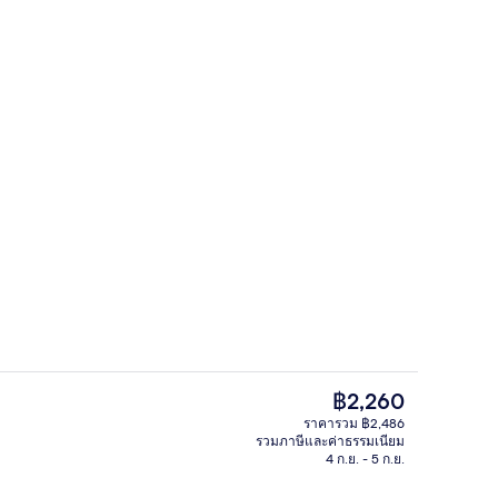
วิวจากห้องพัก
ราคา
฿2,260
ปัจจุบัน
ราคารวม ฿2,486
฿2,260
รวมภาษีและค่าธรรมเนียม
 หลายเตียง | เตียงพร้อมฟูกเสริมที่นอน, ผ้าม่านกันแสง, ห้องเก็บเสียง
บริเวณภายนอก
4 ก.ย. - 5 ก.ย.