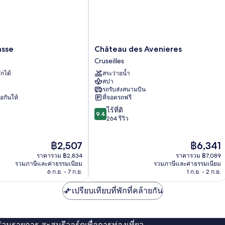
Château
asse
Château des Avenieres
des
Cruseilles
Avenieres
ักได้
สระว่ายน้ำ
Cruseilles
สปา
รถรับส่งสนามบิน
่อกันให้
ที่จอดรถฟรี
9.4
ไร้ที่ติ
9.4
จาก
264 รีวิว
10,
ไร้
ราคา
ราคา
฿2,507
฿6,341
ที่
ปัจจุบัน
ปัจจุบัน
ติ,
ราคารวม ฿2,834
ราคารวม ฿7,089
คือ
คือ
264
รวมภาษีและค่าธรรมเนียม
รวมภาษีและค่าธรรมเนียม
฿2,507
฿6,341
6 ก.ย. - 7 ก.ย.
1 ก.ย. - 2 ก.ย.
รีวิว
เปรียบเทียบที่พักที่คล้ายกัน
่ร่วมรายการ สะสมรีวอร์ดเพื่อการท่องเที่ยว