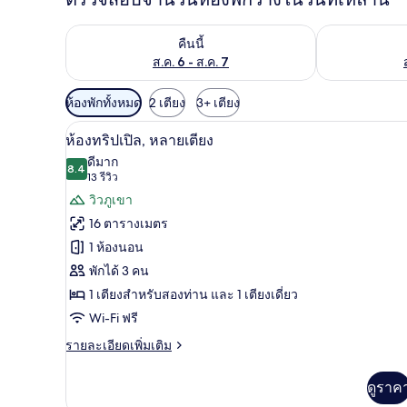
ตรวจสอบจำนวนห้องพักว่างในคืนนี้ ส.ค. 6 - ส.ค. 7
ตรวจสอบจำนวนห้
คืนนี้
ส.ค. 6 - ส.ค. 7
ตัว
ห้องพักทั้งหมด
2 เตียง
3+ เตียง
กรอง
ห้องทริปเปิล, หลายเตียง | เตียง
เปิด
13
ห้องทริปเปิล, หลายเตียง
ที่
ภาพถ่าย
ดีมาก
มี
8.4
8.4 จาก 10
(13
13 รีวิว
ทั้งหมด
ให้
รีวิว)
วิวภูเขา
ของ
สำหรับ
16 ตารางเมตร
ห้อง
ห้อง
1 ห้องนอน
พัก
ทริปเปิล,
พักได้ 3 คน
หลาย
1 เตียงสำหรับสองท่าน และ 1 เตียงเดี่ยว
เตียง
Wi-Fi ฟรี
ราย
รายละเอียดเพิ่มเติม
ละเอียด
เพิ่ม
ดูราค
เติม