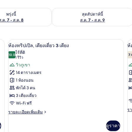
องพักว่างในพรุ่งนี้ ส.ค. 7 - ส.ค. 8
ตรวจสอบจำนวนห้องพักว่างในสุดสัปดาห์นี
พรุ่งนี้
สุดสัปดาห์นี้
ส.ค. 7 - ส.ค. 8
ส.ค. 7 - ส.ค. 9
พร้อมฟูกเสริมที่นอน, ผ้าม่านกันแสง, ห้องเก็บเสียง
ห้องทริปเปิล, เตียงเดี่ยว 3 เตียง | เตีย
เปิด
เป
9
ห้องทริปเปิล, เตียงเดี่ยว 3 เตียง
ห้
ภาพถ่าย
ภ
ไร้ที่ติ
10.0
7.
10.0 จาก 10
(1
1 รีวิว
ทั้งหมด
ทั
รีวิว)
วิวภูเขา
ของ
ข
14 ตารางเมตร
ห้อง
ห้
1 ห้องนอน
ทริปเปิล,
แ
พักได้ 3 คน
เตียง
มิ
3 เตียงเดี่ยว
เดี่ยว
ลี่,
Wi-Fi ฟรี
รา
รา
3
ห
ราย
รายละเอียดเพิ่มเติม
ละ
ละเอียด
เตียง
เต
เพิ
เพิ่ม
เต
า
ดูราคา
เติม
เกี