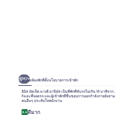
บัด
เจ็ต
นาง
ยี
อา
นี
มัส
57+
ภาพรวม
ห้องพัก
ที่ตั้ง
นโยบายการเข้าพัก
อิบิส บัดเจ็ต นางยี อานีมัส เป็นที่พักที่ขับรถไม่เกิน 15 นาทีจ
Fiและที่จอดรถ และผู้เข้าพักที่ชื่นชอบการออกกำลังกายยังส
คนอื่นๆ ประทับใจพนักงาน
รีวิว
ดีมาก
8.4
8.4 จาก 10