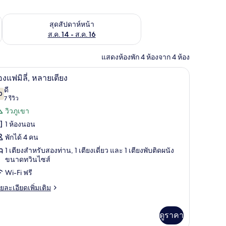
้ ส.ค. 7 - ส.ค. 9
ตรวจสอบจำนวนห้องพักว่างในสุดสัปดาห์หน้า ส.ค. 14 - ส.ค. 16
สุดสัปดาห์หน้า
ส.ค. 14 - ส.ค. 16
แสดงห้องพัก 4 ห้องจาก 4 ห้อง
งพร้อมฟูกเสริมที่นอน, ผ้าม่านกันแสง, ห้องเก็บเสียง
เตียงพร้อมฟูกเสริมที่นอน, ผ้าม่านกันแสง, ห้องเก
ิด
8
องแฟมิลี่, หลายเตียง
าพถ่าย
ดี
0
7.0 จาก 10
(7
7 รีวิว
้งหมด
รีวิว)
วิวภูเขา
อง
1 ห้องนอน
อง
พักได้ 4 คน
ฟ
1 เตียงสำหรับสองท่าน, 1 เตียงเดี่ยว และ 1 เตียงพับติดผนัง
ขนาดทวินไซส์
Wi-Fi ฟรี
ย
ยละเอียดเพิ่มเติม
ลาย
เอียด
ียง
่ม
ิม
ดูราคา
่ยว