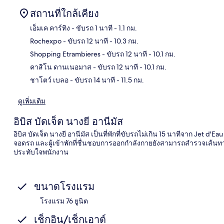
สถานที่ใกล้เคียง
เอ็มเค คาร์ทิง
- ขับรถ 1 นาที
- 1.1 กม.
Rochexpo
- ขับรถ 12 นาที
- 10.3 กม.
แผนท
Shopping Etrambieres
- ขับรถ 12 นาที
- 10.1 กม.
คาสิโน ดานเนอมาส
- ขับรถ 12 นาที
- 10.1 กม.
ชาโตว์ เบลอ
- ขับรถ 14 นาที
- 11.5 กม.
ดูเพิ่มเติม
อิบิส บัดเจ็ต นางยี อานีมัส
อิบิส บัดเจ็ต นางยี อานีมัส เป็นที่พักที่ขับรถไม่เกิน 15 นาทีจาก Jet d'E
จอดรถ และผู้เข้าพักที่ชื่นชอบการออกกำลังกายยังสามารถสำรวจเส้นทา
ประทับใจพนักงาน
ขนาดโรงแรม
โรงแรม 76 ยูนิต
เช็กอิน/เช็กเอาต์