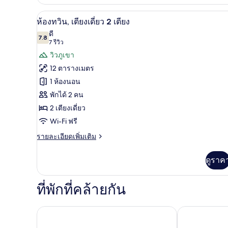
เกี่ยว
กับ
ห้องทวิน, เตียงเดี่ยว 2 เตียง | 
เปิด
8
ห้อง
ห้องทวิน, เตียงเดี่ยว 2 เตียง
ทริปเปิล,
ภาพถ่าย
ดี
หลาย
7.8
7.8 จาก 10
(7
7 รีวิว
ทั้งหมด
เตียง
รีวิว)
วิวภูเขา
ของ
12 ตารางเมตร
ห้อง
1 ห้องนอน
ทวิน,
พักได้ 2 คน
เตียง
2 เตียงเดี่ยว
เดี่ยว
Wi-Fi ฟรี
2
ราย
รายละเอียดเพิ่มเติม
ละเอียด
เตียง
เพิ่ม
ดูราค
เติม
เกี่ยว
กับ
ที่พักที่คล้ายกัน
ห้อง
ทวิ
น,
ibis Annemas
กัมปานีล อันเนอมาส เอสต์ ฟินดรอล ชาล
เตียง
เดี่ยว