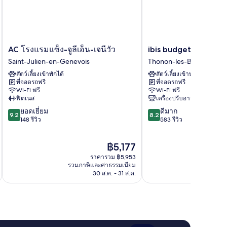
AC
ibis
AC โรงแรมแซ็ง-จูลีเอ็น-เจนีวัว
ibis budget Thonon L
โรง
budget
Saint-Julien-en-Genevois
Thonon-les-Bains
แรม
Thonon
สัตว์เลี้ยงเข้าพักได้
สัตว์เลี้ยงเข้าพักได้
แซ็ง-
Les
ที่จอดรถฟรี
ที่จอดรถฟรี
จู
Bains
Wi-Fi ฟรี
Wi-Fi ฟรี
ลี
Thonon-
ฟิตเนส
เครื่องปรับอากาศ
เอ็น-
les-
9.2
8.2
ยอดเยี่ยม
ดีมาก
เจ
Bains
9.2
8.2
จาก
จาก
148 รีวิว
583 รีวิว
นี
10,
10,
วัว
ยอด
ดี
Saint-
ราคา
฿5,177
เยี่ยม,
มาก,
Julien-
ปัจจุบัน
148
583
en-
ราคารวม ฿5,953
คือ
รีวิว
รีวิว
รวมภาษีและค่าธรรมเนียม
รวมภาษ
Genevois
฿5,177
30 ส.ค. - 31 ส.ค.