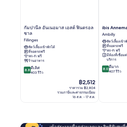
2
เตียง
กัม
ibis
กัมปานีล อันเนอมาส เอสต์ ฟินดรอล
ibis Annem
ปา
Annemasse
ชาล
Ambilly
นีล
Ambilly
Fillinges
สัตว์เลี้ยงเข้าพ
อัน
ที่จอดรถฟรี
เนอ
สัตว์เลี้ยงเข้าพักได้
Wi-Fi ฟรี
ที่จอดรถฟรี
มาส
มีห้องที่เชื่อมต
Wi-Fi ฟรี
เอ
บริการ
ร้านอาหาร
สต์
8.0
ดีมาก
8.8
ฟิน
ดีเลิศ
8.0
8.8
จาก
407 รีวิว
จาก
ดรอล
403 รีวิว
10,
10,
ชาล
ราคา
฿2,512
ดี
ดี
Fillinges
ปัจจุบัน
มาก,
เลิศ,
ราคารวม ฿2,804
คือ
407
รวมภาษีและค่าธรรมเนียม
403
฿2,512
รีวิว
16 ส.ค. - 17 ส.ค.
รีวิว
เข้าสู่ระบบเพื่อดูส่วนลดและสิทธิพิเศษที