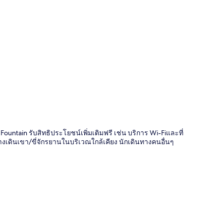
ี่
au Fountain รับสิทธิประโยชน์เพิ่มเติมฟรี เช่น บริการ Wi-Fiและที่
งเดินเขา/ขี่จักรยานในบริเวณใกล้เคียง นักเดินทางคนอื่นๆ