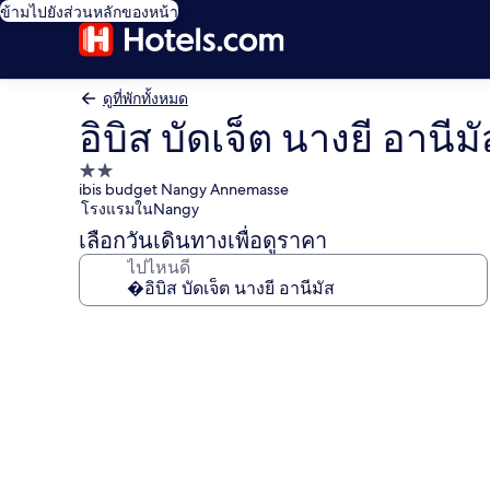
ข้ามไปยังส่วนหลักของหน้า
ดูที่พักทั้งหมด
อิบิส บัดเจ็ต นางยี อานีมั
ที่พัก
ibis budget Nangy Annemasse
2.0
โรงแรมในNangy
ดาว
เลือกวันเดินทางเพื่อดูราคา
ไปไหนดี
คลัง
ภาพ
อิ
บิส