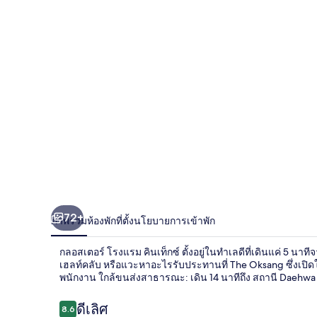
เตอร์
โรงแรม
คิน
เท็กซ์
72+
ภาพรวม
ห้องพัก
ที่ตั้ง
นโยบายการเข้าพัก
กลอสเตอร์ โรงแรม คินเท็กซ์ ตั้งอยู่ในทำเลดีที่เดินแค่ 5 นาท
เฮลท์คลับ หรือแวะหาอะไรรับประทานที่ The Oksang ซึ่งเปิด
พนักงาน ใกล้ขนส่งสาธารณะ: เดิน 14 นาทีถึง สถานี Daehwa
รีวิว
ดีเลิศ
8.6
8.6 จาก 10