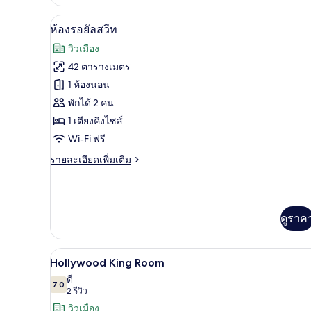
เกี่ยว
กับ
เครื่องนอนระดับพรีเมียม, โต๊ะท
เปิด
12
ห้อง
ห้องรอยัลสวีท
สแตนดาร์ด
ภาพถ่าย
วิวเมือง
ดับเบิล
ทั้งหมด
42 ตารางเมตร
ของ
1 ห้องนอน
ห้อง
พักได้ 2 คน
1 เตียงคิงไซส์
รอยัล
Wi-Fi ฟรี
สวีท
ราย
รายละเอียดเพิ่มเติม
ละเอียด
เพิ่ม
เติม
เกี่ยว
ดูราค
กับ
ห้อง
รอยัล
เครื่องนอนระดับพรีเมียม, โต๊ะท
เปิด
สวี
5
Hollywood King Room
ท
ภาพถ่าย
ดี
7.0
7.0 จาก 10
(2
2 รีวิว
ทั้งหมด
รีวิว)
วิวเมือง