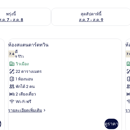
องพักว่างในพรุ่งนี้ ส.ค. 7 - ส.ค. 8
ตรวจสอบจำนวนห้องพักว่างในสุดสัปดาห์นี
พรุ่งนี้
สุดสัปดาห์นี้
ส.ค. 7 - ส.ค. 8
ส.ค. 7 - ส.ค. 9
ำงาน, พื้นที่ทำงานแบบใช้แล็ปท็อป
เครื่องนอนระดับพรีเมียม, โต๊ะทำงาน, พ
เปิด
เป
9
ห้องสแตนดาร์ดทวิน
ห้
ภาพถ่าย
ภ
ดี
7.4
7.
7.4 จาก 10
(9
9 รีวิว
ทั้งหมด
ทั
รีวิว)
วิวเมือง
ของ
ข
22 ตารางเมตร
ห้อง
ห้
1 ห้องนอน
สแตนดาร์ด
ดี
พักได้ 2 คน
ทวิน
ลั
2 เตียงเดี่ยว
ซ์
Wi-Fi ฟรี
ดั
ราย
รา
รายละเอียดเพิ่มเติม
รา
ละเอียด
ละ
เพิ่ม
เพิ
า
ดูราคา
เติม
เต