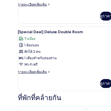
ราย
รายละเอียดเพิ่มเติม
ละเอียด
เพิ่ม
ดูราค
เติม
เกี่ยว
กับ
[Special Deal] Deluxe Double R
เปิด
5
ห้อง
[Special Deal] Deluxe Double Room
สแตนดาร์ด
ภาพถ่าย
วิวเมือง
ดับเบิล
ทั้งหมด
1 ห้องนอน
ของ
พักได้ 2 คน
[Special
1 เตียงสำหรับสองท่าน
Deal]
Wi-Fi ฟรี
Deluxe
ราย
รายละเอียดเพิ่มเติม
Double
ละเอียด
Room
เพิ่ม
ดูราค
เติม
เกี่ยว
กับ
ที่พักที่คล้ายกัน
[Special
Deal]
Deluxe
โซโน คาล์ม โกยาง
ดีไซเนอร์ส โฮ