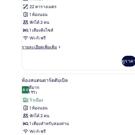
ของ
22 ตารางเมตร
Hollywood
1 ห้องนอน
King
พักได้ 2 คน
Room
1 เตียงคิงไซส์
Wi-Fi ฟรี
ราย
รายละเอียดเพิ่มเติม
ละเอียด
เพิ่ม
ดูราค
เติม
เกี่ยว
กับ
เครื่องนอนระดับพรีเมียม, โต๊ะท
เปิด
3
Hollywood
ห้องสแตนดาร์ดดับเบิล
King
ภาพถ่าย
ดีมาก
Room
8.0
8.0 จาก 10
(1
1 รีวิว
ทั้งหมด
รีวิว)
วิวเมือง
ของ
1 ห้องนอน
ห้อง
พักได้ 2 คน
สแตนดาร์ด
1 เตียงสำหรับสองท่าน
ดับเบิล
Wi-Fi ฟรี