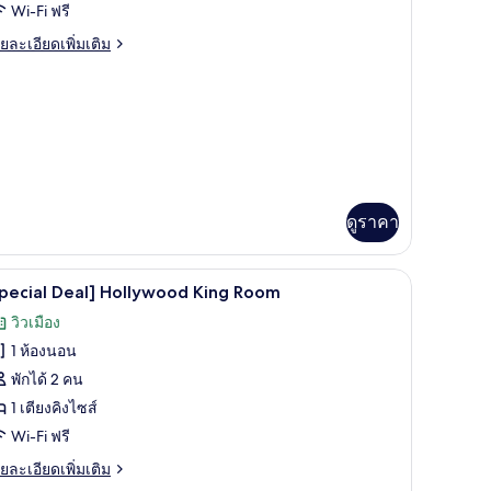
อง
Wi-Fi ฟรี
tandard
ย
ยละเอียดเพิ่มเติม
win
เอียด
่ม
oom
ิม
่ยว
andard
in
oom
ดูราคา
ื้นที่ทำงานแบบใช้แล็ปท็อป
เครื่องนอนระดับพรีเมียม, โต๊ะทำงาน, พื้นที่ท
ิด
3
pecial Deal] Hollywood King Room
าพถ่าย
วิวเมือง
้งหมด
1 ห้องนอน
อง
พักได้ 2 คน
Special
1 เตียงคิงไซส์
eal]
Wi-Fi ฟรี
ollywood
ย
ยละเอียดเพิ่มเติม
ing
เอียด