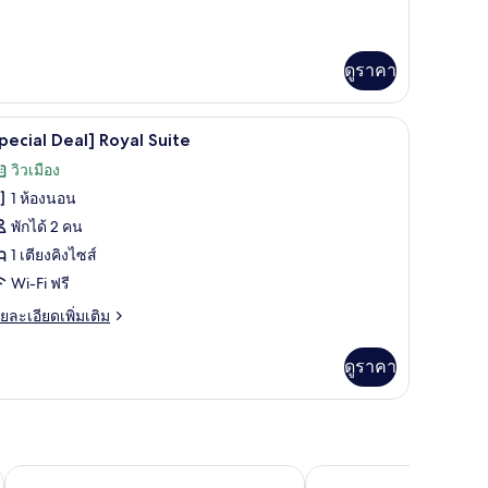
oom
่ม
ิม
่ยว
ดูราคา
pecial
al]
ื้นที่ทำงานแบบใช้แล็ปท็อป
เครื่องนอนระดับพรีเมียม, โต๊ะทำงาน, พื้นที่ท
ิด
llywood
4
pecial Deal] Royal Suite
ng
าพถ่าย
วิวเมือง
oom
้งหมด
1 ห้องนอน
อง
พักได้ 2 คน
Special
1 เตียงคิงไซส์
eal]
Wi-Fi ฟรี
oyal
ย
ยละเอียดเพิ่มเติม
uite
เอียด
่ม
ดูราคา
ิม
่ยว
pecial
al]
yal
โรเซนไฮม์
โรงแรมมารินาเบย์ โซล