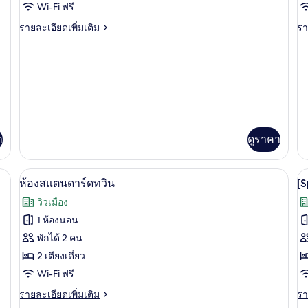
ของ
ข
Wi-Fi ฟรี
น
Family
S
ราย
รา
รายละเอียดเพิ่มเติม
รา
Twin
T
ละเอียด
ละ
เพิ่ม
เพิ
Room
R
เติม
เต
เกี่ยว
เกี
กับ
กับ
Family
St
Twin
Tw
Room
R
า
ดูราคา
ำงาน, พื้นที่ทำงานแบบใช้แล็ปท็อป
เครื่องนอนระดับพรีเมียม, โต๊ะทำงาน, พ
เปิด
เป
3
ห้องสแตนดาร์ดทวิน
[S
ภาพถ่าย
ภ
วิวเมือง
ทั้งหมด
ทั
1 ห้องนอน
ของ
ข
พักได้ 2 คน
[
ห้อง
2 เตียงเดี่ยว
D
Wi-Fi ฟรี
สแตนดาร์ด
H
ราย
รา
รายละเอียดเพิ่มเติม
รา
ทวิน
K
ละเอียด
ละ