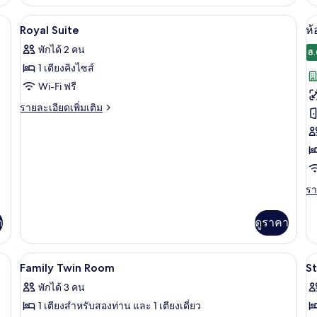
เกี่ยว
เกี
กับ
กับ
ำงาน, พื้นที่ทำงานแบบใช้แล็ปท็อป
เครื่องนอนระดับพรีเมียม, โต๊ะทำงาน, พ
เปิด
เป
12
ห้อง
ห้
Royal Suite
ห้
สแตนดาร์ด
ดี
ภาพถ่าย
ภ
พักได้ 2 คน
ทวิ
ลัก
8.
ทั้งหมด
ทั
น
ซ์
1 เตียงคิงไซส์
ดั
ของ
ข
Wi-Fi ฟรี
Royal
ห้
ราย
รายละเอียดเพิ่มเติม
Suite
ละเอียด
แ
เพิ่ม
เติม
มิ
เกี่ยว
ลี่
กับ
Royal
ท
รา
รา
Suite
ละ
เพิ
า
ดูราคา
เต
เกี
กับ
ำงาน, พื้นที่ทำงานแบบใช้แล็ปท็อป
เครื่องนอนระดับพรีเมียม, โต๊ะทำงาน, พ
เปิด
เป
10
ห้
Family Twin Room
S
แ
ภาพถ่าย
ภ
พักได้ 3 คน
มิ
ทั้งหมด
ทั
ลี่
1 เตียงสำหรับสองท่าน และ 1 เตียงเดี่ยว
ทวิ