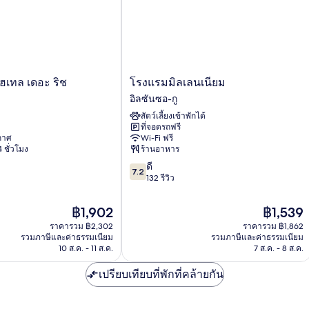
Twin
Su
Room
โรง
โฮเทล เดอะ ริช
โรงแรมมิลเลนเนียม
แรม
อิลซันซอ-กู
มิล
สัตว์เลี้ยงเข้าพักได้
เลน
ที่จอดรถฟรี
เนียม
ากาศ
Wi-Fi ฟรี
อิล
 ชั่วโมง
ร้านอาหาร
ซัน
7.2
ดี
ซอ-
7.2
จาก
132 รีวิว
กู
10,
ดี,
ราคา
ราคา
฿1,902
฿1,539
132
ปัจจุบัน
ปัจจุบัน
ราคารวม ฿2,302
ราคารวม ฿1,862
รีวิว
คือ
คือ
รวมภาษีและค่าธรรมเนียม
รวมภาษีและค่าธรรมเนียม
฿1,902
฿1,539
10 ส.ค. - 11 ส.ค.
7 ส.ค. - 8 ส.ค.
เปรียบเทียบที่พักที่คล้ายกัน