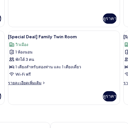
R
เพิ่ม
เพิ
เติม
เต
เกี่ยว
เกี
า
ดูราคา
กับ
กับ
ห้อง
[S
สแตนดาร์ด
De
oom | เครื่องนอนระดับพรีเมียม, โต๊ะทำงาน, พื้นที่ทำงานแบบใช้แล็ปท็อป
เครื่องนอนระดับพรีเมียม, โต๊ะทำงาน, พ
เปิด
เป
ทวิ
Ho
3
[Special Deal] Family Twin Room
[S
น
Ki
ภาพถ่าย
ภ
วิวเมือง
R
ทั้งหมด
ทั
1 ห้องนอน
ของ
ข
พักได้ 3 คน
[Special
[
1 เตียงสำหรับสองท่าน และ 1 เตียงเดี่ยว
Deal]
D
Wi-Fi ฟรี
Family
R
ราย
รา
รายละเอียดเพิ่มเติม
รา
Twin
S
ละเอียด
ละ
Room
เพิ่ม
เพิ
า
ดูราคา
เติม
เต
เกี่ยว
เกี
กับ
กับ
[Special
[S
Deal]
De
Family
Ro
เทล เดอะ ริช
โรงแรมมิลเลนเนียม