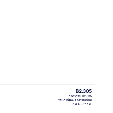
ดับพรีเมียม, โต๊ะทำงาน, พื้นที่ทำงานแบบใช้แล็ปท็อป
เครื่องนอนระดับพรีเมียม, โต๊ะทำงาน, พ
ราคา
฿2,305
ปัจจุบัน
ราคารวม ฿2,535
฿2,305
รวมภาษีและค่าธรรมเนียม
| บริเวณนั่งเล่น | สมาร์ททีวี 43 นิ้ว พร้อมช่องดิจิตอล, ทีวี
ฝ่ายต้อนรับ
16 ส.ค. - 17 ส.ค.