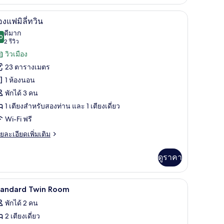
่ยว
ื้นที่ทำงานแบบใช้แล็ปท็อป
เครื่องนอนระดับพรีเมียม, โต๊ะทำงาน, พื้นที่ท
ิด
7
อง
องแฟมิลี่ทวิน
าพถ่าย
ดีมาก
0
8.0 จาก 10
(2
2 รีวิว
้งหมด
รีวิว)
วิวเมือง
บเบิล
อง
23 ตารางเมตร
อง
1 ห้องนอน
ฟ
พักได้ 3 คน
1 เตียงสำหรับสองท่าน และ 1 เตียงเดี่ยว
Wi-Fi ฟรี
วิน
ย
ยละเอียดเพิ่มเติม
เอียด
่ม
ดูราคา
ิม
่ยว
ื้นที่ทำงานแบบใช้แล็ปท็อป
เครื่องนอนระดับพรีเมียม, โต๊ะทำงาน, พื้นที่ท
ิด
9
อง
tandard Twin Room
ฟ
าพถ่าย
พักได้ 2 คน
้งหมด
2 เตียงเดี่ยว