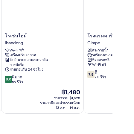
ite
โร
โรงแรม
โรเซนไฮม์
โรงแรมมารินาเบย์ โซ
เซน
มา
Ilsandong
Gimpo
ไฮม์
ริ
Wi-Fi ฟรี
สระว่ายน้ำ
Ilsandong
นา
เครื่องปรับอากาศ
รถรับส่งสนามบิน
เบย์
สิ่งอำนวยความสะดวกใน
ที่จอดรถฟรี
โซล
การซักรีด
Wi-Fi ฟรี
Gimpo
ฝ่ายต้อนรับ 24 ชั่วโมง
7.8
ดี
7.8
8.0
ดีมาก
จาก
771 รีวิว
8.0
จาก
59 รีวิว
10,
10,
ดี,
ราคา
฿1,480
ดี
771
ปัจจุบัน
มาก,
ราคารวม ฿1,628
รีวิว
คือ
รวมภาษีและค่าธรรมเนียม
รวมภาษ
59
฿1,480
13 ส.ค. - 14 ส.ค.
รีวิว