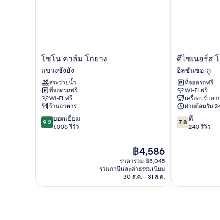
Double
Room
โซโน
ดี
โซโน คาล์ม โกยาง
ดีไซเนอร์ส 
คาล์ม
ไซ
แขวงชังฮัง
อิลซันซอ-กู
โก
เนอ
สระว่ายน้ำ
ที่จอดรถฟรี
ยาง
ร์ส
ที่จอดรถฟรี
Wi-Fi ฟรี
แข
โฮ
Wi-Fi ฟรี
เครื่องปรับอ
วง
เทล
ร้านอาหาร
ฝ่ายต้อนรับ 24
ชัง
เดอะ
9.2
7.8
ยอดเยี่ยม
ดี
ฮัง
ริช
9.2
7.8
จาก
จาก
1,006 รีวิว
240 รีวิว
อิล
10,
10,
ซัน
ยอด
ดี,
ซอ-
ราคา
฿4,586
เยี่ยม,
240
กู
ปัจจุบัน
ราคารวม ฿5,045
1,006
รีวิว
คือ
รวมภาษีและค่าธรรมเนียม
รีวิว
฿4,586
30 ส.ค. - 31 ส.ค.