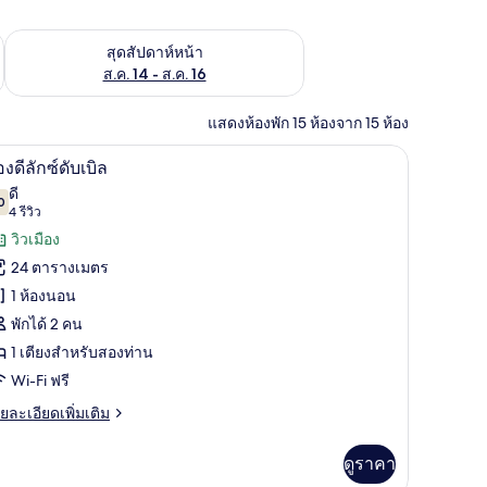
้ ส.ค. 7 - ส.ค. 9
ตรวจสอบจำนวนห้องพักว่างในสุดสัปดาห์หน้า ส.ค. 14 - ส.ค. 16
สุดสัปดาห์หน้า
ส.ค. 14 - ส.ค. 16
แสดงห้องพัก 15 ห้องจาก 15 ห้อง
ื้นที่ทำงานแบบใช้แล็ปท็อป
เครื่องนอนระดับพรีเมียม, โต๊ะทำงาน, พื้นที่ท
ิด
9
องดีลักซ์ดับเบิล
าพถ่าย
ดี
0
7.0 จาก 10
(4
4 รีวิว
้งหมด
รีวิว)
วิวเมือง
อง
24 ตารางเมตร
อง
1 ห้องนอน
พักได้ 2 คน
ก
1 เตียงสำหรับสองท่าน
Wi-Fi ฟรี
บเบิล
ย
ยละเอียดเพิ่มเติม
เอียด
่ม
ดูราคา
ิม