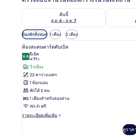
ตรวจสอบจำนวนห้องพักว่างในคืนนี้ ส.ค. 6 - ส.ค. 7
ตรวจสอบจำนวนห้
คืนนี้
ส.ค. 6 - ส.ค. 7
ตัว
ห้องพักทั้งหมด
1 เตียง
2 เตียง
กรอง
เครื่องนอนระดับพรีเมียม, โต๊ะท
เปิด
8
ห้องสแตนดาร์ดดับเบิล
ที่
ภาพถ่าย
ดีเลิศ
มี
8.8
8.8 จาก 10
(14
14 รีวิว
ทั้งหมด
ให้
รีวิว)
วิวเมือง
ของ
สำหรับ
22 ตารางเมตร
ห้อง
ห้อง
1 ห้องนอน
พัก
สแตนดาร์ด
พักได้ 2 คน
ดับเบิล
1 เตียงสำหรับสองท่าน
Wi-Fi ฟรี
ราย
รายละเอียดเพิ่มเติม
ละเอียด
เพิ่ม
ดูราค
เติม