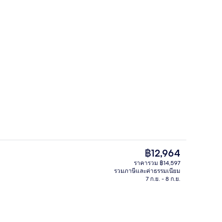
ก
บริการอาหารเช้า อาหารกลางวัน และอ
ราคา
฿12,964
ปัจจุบัน
ราคารวม ฿14,597
฿12,964
รวมภาษีและค่าธรรมเนียม
ับพรีเมียม, มินิบาร์, ตู้นิรภัยในห้องพัก, โต๊ะทำงาน
สระว่ายน้ำในร่ม, สระว่ายน้ำกลางแจ้งเป
7 ก.ย. - 8 ก.ย.