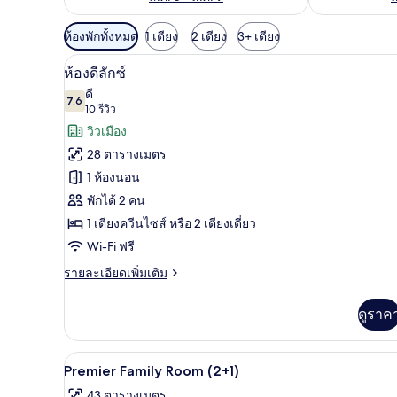
ตัว
ห้องพักทั้งหมด
1 เตียง
2 เตียง
3+ เตียง
กรอง
ห้องดีลักซ์ | เครื่องนอนระดับพรีเ
เปิด
6
ห้องดีลักซ์
ที่
ภาพถ่าย
ดี
มี
7.6
7.6 จาก 10
(10
10 รีวิว
ทั้งหมด
ให้
รีวิว)
วิวเมือง
ของ
สำหรับ
28 ตารางเมตร
ห้อง
ห้อง
1 ห้องนอน
พัก
ดี
พักได้ 2 คน
ลัก
1 เตียงควีนไซส์ หรือ 2 เตียงเดี่ยว
ซ์
Wi-Fi ฟรี
ราย
รายละเอียดเพิ่มเติม
ละเอียด
เพิ่ม
ดูราค
เติม
เกี่ยว
กับ
เครื่องนอนระดับพรีเมียม, มินิบาร
เปิด
3
ห้อง
Premier Family Room (2+1)
ดี
ภาพถ่าย
43 ตารางเมตร