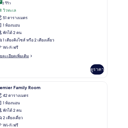
upreme
0
9.0 จาก 10
(2
2 รีวิว
้งหมด
a
รีวิว)
วิวทะเล
nd
อง
thedral
51 ตารางเมตร
ed
ew
1 ห้องนอน
evel
พักได้ 2 คน
unior
1 เตียงคิงไซส์ หรือ 2 เตียงเดี่ยว
uite
ea
Wi-Fi ฟรี
nd
ย
ยละเอียดเพิ่มเติม
athedral
เอียด
่ม
iew
ดูราคา
ิม
่ยว
ต๊ะทำงาน
บพรีเมียม, มินิบาร์, ตู้นิรภัยในห้องพัก, โต๊ะทำงาน
เครื่องนอนระดับพรีเมียม, มินิบาร์, ตู้นิรภัยในห
ิด
3
ed
remier Family Room
vel
าพถ่าย
42 ตารางเมตร
nior
้งหมด
ite
1 ห้องนอน
a
อง
พักได้ 2 คน
nd
remier
thedral
2 เตียงเดี่ยว
ew
amily
Wi-Fi ฟรี