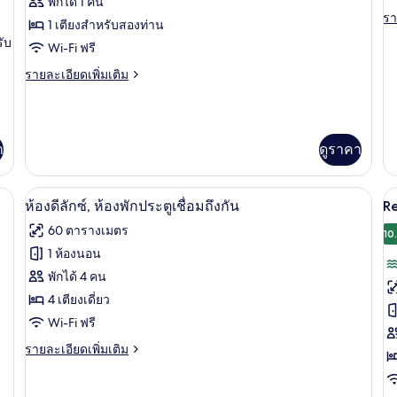
พักได้ 1 คน
R
รา
รา
ลัก
1 เตียงสำหรับสองท่าน
ละ
รับ
ซ์
Wi-Fi ฟรี
เพิ
เต
(Single
ราย
รายละเอียดเพิ่มเติม
เกี
Use)
ละเอียด
กับ
เพิ่ม
Pr
เติม
Fa
เกี่ยว
R
า
ดูราคา
กับ
ห้อง
ดี
์, ตู้นิรภัยในห้องพัก, โต๊ะทำงาน
เครื่องนอนระดับพรีเมียม, มินิบาร์, ตู้นิ
เปิด
เป
ลัก
5
ห้องดีลักซ์, ห้องพักประตูเชื่อมถึงกัน
Re
ซ์
ภาพถ่าย
ภ
60 ตารางเมตร
(Single
10
ทั้งหมด
ทั
Use)
1 ห้องนอน
ของ
ข
พักได้ 4 คน
R
ห้อง
4 เตียงเดี่ยว
L
Wi-Fi ฟรี
ดี
S
ราย
รายละเอียดเพิ่มเติม
ลัก
S
ละเอียด
ซ์,
V
เพิ่ม
เติม