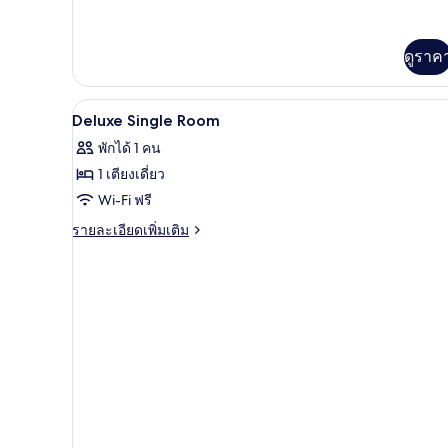
เกี่ยว
กับ
Premier
ดูราค
Family
Room
(2+2)
เครื่องนอนระดับพรีเมียม, มินิบาร
เปิด
4
Deluxe Single Room
ภาพถ่าย
พักได้ 1 คน
ทั้งหมด
1 เตียงเดี่ยว
ของ
Wi-Fi ฟรี
Deluxe
ราย
รายละเอียดเพิ่มเติม
Single
ละเอียด
เพิ่ม
Room
เติม
เกี่ยว
กับ
Deluxe
Single
Room