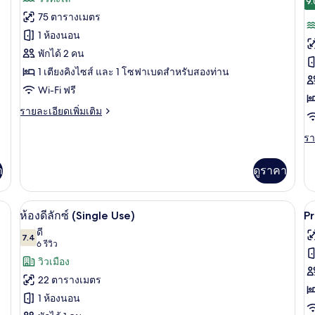
Sea
S
9.
ทั้งหมด
ทั
and
Se
75 ตารางเมตร
Cathedral
a
ของ
ข
1 ห้องนอน
View
Ca
Red
R
Vi
พักได้ 2 คน
Level
L
1 เตียงคิงไซส์ และ 1 โซฟาเบดสำหรับสองท่าน
Master
J
Wi-Fi ฟรี
Suite
S
ราย
รายละเอียดเพิ่มเติม
Sea
S
ละเอียด
and
a
เพิ่ม
รา
รา
Cathedral
เติม
C
ละ
เกี่ยว
เพิ
View
V
า
ดูราคา
กับ
เต
Red
เกี
Level
กับ
a and Cathedral View | เครื่องนอนระดับพรีเมียม, มินิบาร์, ตู้นิรภัยในห้องพัก, โ
ห้องดีลักซ์ (Single Use) | เครื่องนอนระดั
เปิด
เป
Master
3
R
ห้องดีลักซ์ (Single Use)
P
Suite
Le
ภาพถ่าย
ภ
ดี
Sea
7.4
Ju
7.4 จาก 10
(6
6 รีวิว
ทั้งหมด
ทั
and
Su
รีวิว)
วิวเมือง
Cathedral
Se
ของ
ข
View
a
22 ตารางเมตร
P
Ca
ห้อง
1 ห้องนอน
Vi
F
ดี