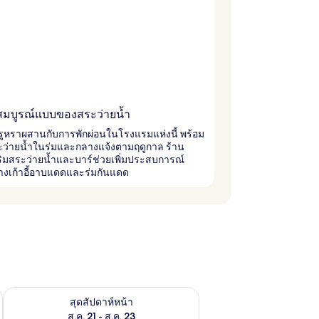
มบูรณ์แบบของสระว่ายน้ำ
ูหราผสานกับการพักผ่อนในโรงแรมแห่งนี้ พร้อม
ะว่ายน้ำในร่มและกลางแจ้งตามฤดูกาล ร้าน
ิมสระว่ายน้ำและบาร์ช่วยเพิ่มประสบการณ์
างเก้าอี้อาบแดดและร่มกันแดด
้ ส.ค. 14 - ส.ค. 16
ตรวจสอบจำนวนห้องพักว่างในสุดสัปดาห์หน้า ส.ค. 21 - ส.ค. 23
สุดสัปดาห์หน้า
ส.ค. 21 - ส.ค. 23