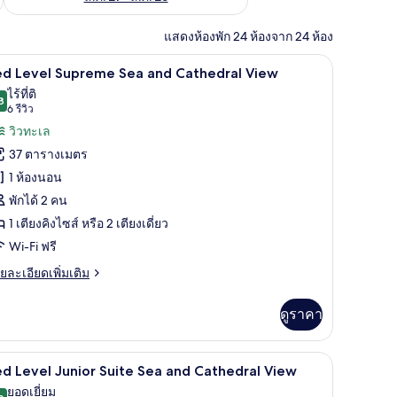
แสดงห้องพัก 24 ห้องจาก 24 ห้อง
เครื่องนอนระดับพรีเมียม, มินิบาร์, ตู้นิรภัยในห้องพัก, โต๊ะทำงาน
เครื่องนอนระดับพรีเมียม, มินิบาร์, ตู้นิรภัยในห
ิด
3
ed Level Supreme Sea and Cathedral View
าพถ่าย
ไร้ที่ติ
8
9.8 จาก 10
(6
6 รีวิว
้งหมด
รีวิว)
วิวทะเล
อง
37 ตารางเมตร
ed
1 ห้องนอน
evel
พักได้ 2 คน
upreme
1 เตียงคิงไซส์ หรือ 2 เตียงเดี่ยว
ea
nd
Wi-Fi ฟรี
athedral
ย
ยละเอียดเพิ่มเติม
iew
เอียด
่ม
ดูราคา
ิม
่ยว
Red Level Master Suite Sea and Cathedral View | เครื่องนอนระดับพรีเมียม, มินิบาร์, ตู้นิรภัยในห้องพัก, โต๊ะทำงาน
Red Level Junior Suite Sea and Cathedral View 
ิด
5
ed
d Level Junior Suite Sea and Cathedral View
vel
าพถ่าย
ยอดเยี่ยม