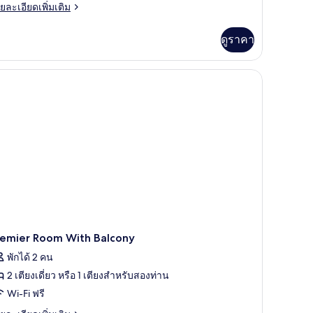
nd
ย
ยละเอียดเพิ่มเติม
athedral
เอียด
่ม
ดูราคา
ิม
่ยว
ed
vel
ite
a
ew
nd
thedral
remier Room With Balcony
พักได้ 2 คน
2 เตียงเดี่ยว หรือ 1 เตียงสำหรับสองท่าน
Wi-Fi ฟรี