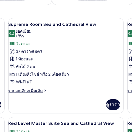
มียม, มินิบาร์, ตู้นิรภัยในห้องพัก, โต๊ะทำงาน
Supreme Room Sea and Cathedral View | 
เปิด
เป
5
Supreme Room Sea and Cathedral View
R
ภาพถ่าย
ภ
ยอดเยี่ยม
9.2
9.
9.2 จาก 10
(7
7 รีวิว
ทั้งหมด
ทั
รีวิว)
วิวทะเล
ของ
ข
37 ตารางเมตร
Supreme
R
1 ห้องนอน
Room
L
พักได้ 2 คน
Sea
S
1 เตียงคิงไซส์ หรือ 2 เตียงเดี่ยว
and
S
Cathedral
a
Wi-Fi ฟรี
View
C
ราย
รา
รายละเอียดเพิ่มเติม
รา
V
ละเอียด
ละ
เพิ่ม
เพิ
า
ดูราคา
เติม
เต
เกี่ยว
เกี
กับ
กับ
์, ตู้นิรภัยในห้องพัก, โต๊ะทำงาน
เปิด
เป
3
Supreme
R
Red Level Master Suite Sea and Cathedral View
Re
Room
Le
ภาพถ่าย
ภ
วิวทะเล