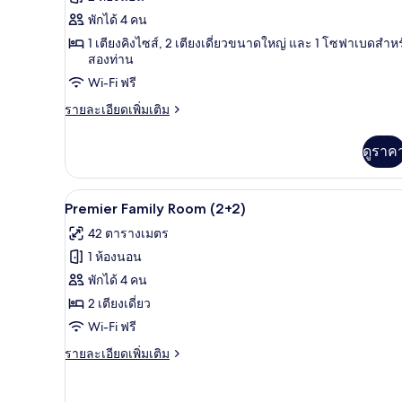
Presidential
พักได้ 4 คน
Suite
1 เตียงคิงไซส์, 2 เตียงเดี่ยวขนาดใหญ่ และ 1 โซฟาเบดสำห
Sea
สองท่าน
and
Wi-Fi ฟรี
Cathedral
ราย
View
รายละเอียดเพิ่มเติม
ละเอียด
เพิ่ม
ดูราค
เติม
เกี่ยว
กับ
เครื่องนอนระดับพรีเมียม, มินิบาร
เปิด
3
Red
Premier Family Room (2+2)
Level
ภาพถ่าย
42 ตารางเมตร
Presidential
ทั้งหมด
Suite
1 ห้องนอน
Sea
ของ
พักได้ 4 คน
and
Premier
Cathedral
2 เตียงเดี่ยว
View
Family
Wi-Fi ฟรี
Room
ราย
รายละเอียดเพิ่มเติม
(2+2)
ละเอียด
เพิ่ม
เติม