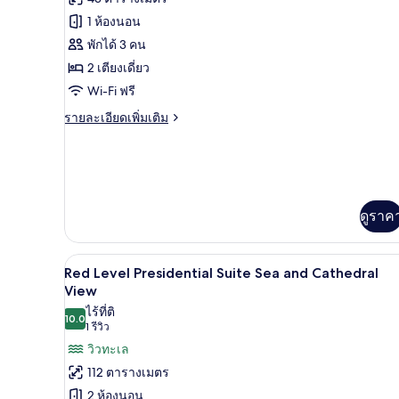
ลัก
ทั้งหมด
ซ์
1 ห้องนอน
ของ
พักได้ 3 คน
Premier
2 เตียงเดี่ยว
Family
Wi-Fi ฟรี
Room
ราย
รายละเอียดเพิ่มเติม
(2+1)
ละเอียด
เพิ่ม
เติม
เกี่ยว
กับ
Premier
ดูราค
Family
Room
(2+1)
Red Level Presidential Suite Se
เปิด
5
Red Level Presidential Suite Sea and Cathedral
ภาพถ่าย
View
ไร้ที่ติ
ทั้งหมด
10.0
10.0 จาก 10
(1
1 รีวิว
ของ
รีวิว)
วิวทะเล
Red
112 ตารางเมตร
Level
2 ห้องนอน