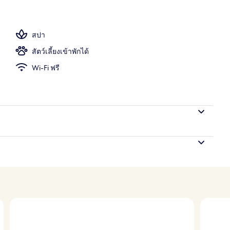
/นอกชาน
สปา
สัตว์เลี้ยงเข้าพักได้
Wi-Fi ฟรี