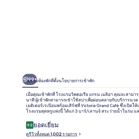
เม
ลิอา
99+
ภาพรวม
ห้องพัก
ที่ตั้ง
นโยบายการเข้าพัก
เมื่อคุณเข้าพักที่ โรงแรมวิคตอเรีย แกรน เมลิอา คุณจะสามาร
นาที ผู้เข้าพักสามารถเข้าใช้สปาเพื่อผ่อนคลายกับบริการนวด
เมดิเตอร์เรเนียนพร้อมเสิร์ฟที่ Victoria Grand Café ซึ่งเปิ
โรงแรมสุดหรูแห่งนี้ ได้แก่ 3 บาร์/เลานจ์ สระว่ายน้ำในร่ม
รีวิว
ยอดเยี่ยม
9.2
9.2 จาก 10
ดูรีวิวทั้งหมด 1,002 รายการ