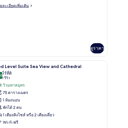
oom
ย
ยละเอียดเพิ่มเติม
เอียด
่ม
ิม
่ยว
emier
mily
oom
ดูราคา
รภัยในห้องพัก, โต๊ะทำงาน
เครื่องนอนระดับพรีเมียม, มินิบาร์, ตู้นิรภัยในห
ิด
8
d Level Suite Sea View and Cathedral
าพถ่าย
ไร้ที่ติ
.0
10.0 จาก 10
(1
1 รีวิว
้งหมด
รีวิว)
วิวมหาสมุทร
อง
75 ตารางเมตร
ed
1 ห้องนอน
evel
พักได้ 2 คน
uite
1 เตียงคิงไซส์ หรือ 2 เตียงเดี่ยว
ea
iew
Wi-Fi ฟรี