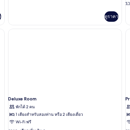
a
ห้อง
รา
รา
เกี่ยว
C
ละ
พัก
กับ
เพิ
ห้อง
า
ดูราคา
เต
ประตู
ดี
เกี
ลัก
เชื่อม
กับ
ซ์,
์, ตู้นิรภัยในห้องพัก, โต๊ะทำงาน
R
ถึงกัน
ห้อง
Le
พัก
Su
ประตู
Se
เชื่อม
Vi
ถึงกัน
a
Ca
Deluxe Room
P
พักได้ 2 คน
1 เตียงสำหรับสองท่าน หรือ 2 เตียงเดี่ยว
Wi-Fi ฟรี