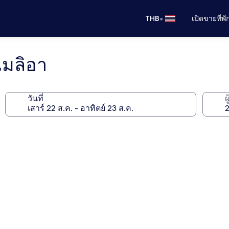
•
THB
เปิดขายที่พ
เมลิอา
วันที่
ผ