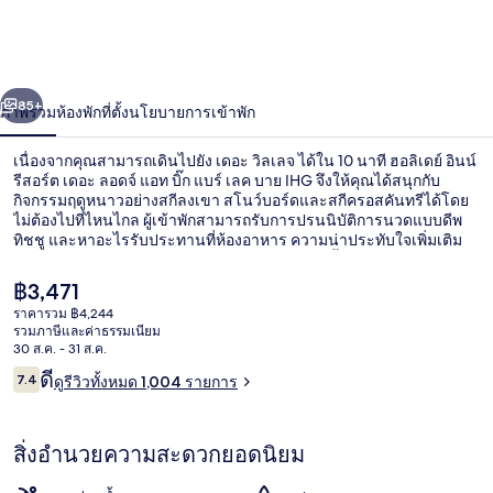
เดย์
อินน์
่อน
ถัดไป
น้า
85+
ภาพรวม
ห้องพัก
ที่ตั้ง
นโยบายการเข้าพัก
รี
สอร์ต
เนื่องจากคุณสามารถเดินไปยัง เดอะ วิลเลจ ได้ใน 10 นาที ฮอลิเดย์ อินน์
รีสอร์ต เดอะ ลอดจ์ แอท บิ๊ก แบร์ เลค บาย IHG จึงให้คุณได้สนุกกับ
เดอะ
กิจกรรมฤดูหนาวอย่างสกีลงเขา สโนว์บอร์ดและสกีครอสคันทรีได้โดย
ไม่ต้องไปที่ไหนไกล ผู้เข้าพักสามารถรับการปรนนิบัติการนวดแบบดีพ
ทิชชู และหาอะไรรับประทานที่ห้องอาหาร ความน่าประทับใจเพิ่มเติม
ลอด
ได้แก่ สโมสรสำหรับเด็กฟรี ฟิตเนส และสระว่ายน้ำกลางแจ้งเปิดตาม
ฤดูกาล มีที่เก็บสกี นักเดินทางหลายคนถูกใจทำเล
จ์
ราคา
฿3,471
ปัจจุบัน
ราคารวม ฿4,244
฿3,471
แอท
รวมภาษีและค่าธรรมเนียม
บริเวณภายนอก
30 ส.ค. - 31 ส.ค.
บิ๊ก
รีวิว
ดี
7.4
ดูรีวิวทั้งหมด 1,004 รายการ
7.4 จาก 10
แบร์
สิ่งอำนวยความสะดวกยอดนิยม
เลค