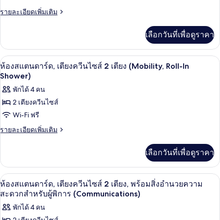
ห้อง
อำนวย
พร้อม
ราย
รายละเอียดเพิ่มเติม
สแตนดาร์ด,
สิ่ง
ละเอียด
ความ
อำนวย
เตียง
เพิ่ม
เลือกวันที่เพื่อดูราคา
ความ
สะดวก
เติม
ควีน
สะดวก
เกี่ยว
สำหรับ
สำหรับ
กับ
ไซส์
เครื่องนอนป้องกันสารก่อภูมิแพ้, ตู้นิรภ
เปิด
ผู้
3
ผู้
ห้อง
ห้องสแตนดาร์ด, เตียงควีนไซส์ 2 เตียง (Mobility, Roll-In
2
พิการ
สแตนดาร์ด,
ภาพถ่าย
Shower)
พิการ
(Communications)
เตียง
เตียง
ทั้งหมด
พักได้ 4 คน
ควีน
(Communications)
(Communications,
ไซส์
2 เตียงควีนไซส์
ของ
Backside
2
Wi-Fi ฟรี
เตียง
View)
ห้อง
(Communications,
ราย
รายละเอียดเพิ่มเติม
สแตนดาร์ด,
Backside
ละเอียด
View)
เตียง
เพิ่ม
เลือกวันที่เพื่อดูราคา
เติม
ควีน
เกี่ยว
กับ
ไซส์
เครื่องนอนป้องกันสารก่อภูมิแพ้, ตู้นิรภ
เปิด
3
ห้อง
ห้องสแตนดาร์ด, เตียงควีนไซส์ 2 เตียง, พร้อมสิ่งอำนวยความ
2
สแตนดาร์ด,
ภาพถ่าย
สะดวกสำหรับผู้พิการ (Communications)
เตียง
เตียง
ทั้งหมด
พักได้ 4 คน
ควีน
(Mobility,
ไซส์