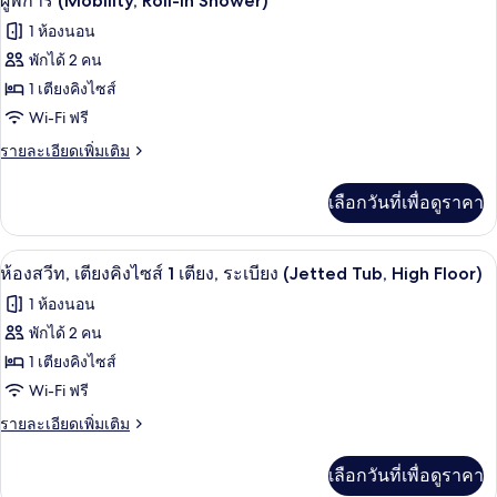
ภาพถ่าย
ผู้พิการ (Mobility, Roll-In Shower)
หลาย
ทั้งหมด
1 ห้องนอน
เตียง
(High
พักได้ 2 คน
ของ
Floor)
1 เตียงคิงไซส์
ห้อง
Wi-Fi ฟรี
สวีท,
ราย
รายละเอียดเพิ่มเติม
เตียง
ละเอียด
เพิ่ม
คิง
เลือกวันที่เพื่อดูราคา
เติม
ไซส์
เกี่ยว
กับ
1
เครื่องนอนป้องกันสารก่อภูมิแพ้, ตู้นิรภ
เปิด
3
ห้อง
ห้องสวีท, เตียงคิงไซส์ 1 เตียง, ระเบียง (Jetted Tub, High Floor)
เตียง,
สวี
ภาพถ่าย
1 ห้องนอน
ท,
พร้อม
ทั้งหมด
เตียง
พักได้ 2 คน
สิ่ง
คิง
ของ
1 เตียงคิงไซส์
ไซส์
อำนวย
1
ห้อง
Wi-Fi ฟรี
เตียง,
ความ
สวีท,
ราย
รายละเอียดเพิ่มเติม
พร้อม
สะดวก
ละเอียด
สิ่ง
เตียง
เพิ่ม
อำนวย
สำหรับ
เลือกวันที่เพื่อดูราคา
เติม
คิง
ความ