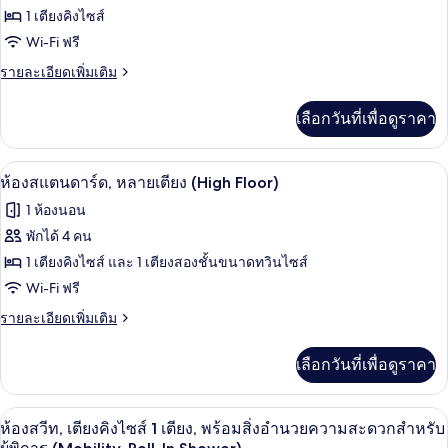
คิง
ของ
1 เตียงคิงไซส์
วิว
ไซส์
1
ห้อง
Wi-Fi ฟรี
สวน
เตียง,
สวีท,
ราย
รายละเอียดเพิ่มเติม
ระเบียง,
หย่อม
ละเอียด
วิว
เตียง
เพิ่ม
สวน
เลือกวันที่เพื่อดูราคา
เติม
คิง
หย่อม
เกี่ยว
ไซส์
กับ
ห้องสแตนดาร์ด, หลายเตียง (High Floor) 
เปิด
3
ห้อง
ห้องสแตนดาร์ด, หลายเตียง (High Floor)
1
สวี
ภาพถ่าย
เตียง,
1 ห้องนอน
ท,
ทั้งหมด
เตียง
พักได้ 4 คน
อ่าง
คิง
ของ
1 เตียงคิงไซส์ และ 1 เตียงสองชั้นขนาดทวินไซส์
น้ำวน
ไซส์
1
ห้อง
Wi-Fi ฟรี
(High
เตียง,
Floor)
สแตนดาร์ด,
ราย
รายละเอียดเพิ่มเติม
อ่าง
ละเอียด
น้ำวน
หลาย
เพิ่ม
(High
เลือกวันที่เพื่อดูราคา
เติม
เตียง
Floor)
เกี่ยว
(High
กับ
ห้องสวีท, เตียงคิงไซส์ 1 เตียง, พร้อมสิ
เปิด
Floor)
4
ห้อง
ห้องสวีท, เตียงคิงไซส์ 1 เตียง, พร้อมสิ่งอำนวยความสะดวกสำหรับ
สแตนดาร์ด,