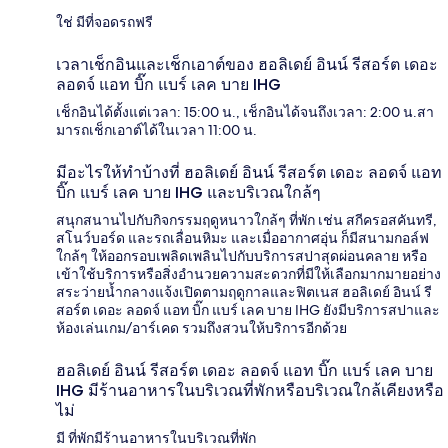
ใช่ มีที่จอดรถฟรี
เวลาเช็กอินและเช็กเอาต์ของ ฮอลิเดย์ อินน์ รีสอร์ต เดอะ
ลอดจ์ แอท บิ๊ก แบร์ เลค บาย IHG
เช็กอินได้ตั้งแต่เวลา: 15:00 น., เช็กอินได้จนถึงเวลา: 2:00 น.สา
มารถเช็กเอาต์ได้ในเวลา 11:00 น.
มีอะไรให้ทำบ้างที่ ฮอลิเดย์ อินน์ รีสอร์ต เดอะ ลอดจ์ แอท
บิ๊ก แบร์ เลค บาย IHG และบริเวณใกล้ๆ
สนุกสนานไปกับกิจกรรมฤดูหนาวใกล้ๆ ที่พัก เช่น สกีครอสคันทรี,
สโนว์บอร์ด และรถเลื่อนหิมะ และเมื่ออากาศอุ่น ก็มีสนามกอล์ฟ
ใกล้ๆ ให้ออกรอบเพลิดเพลินไปกับบริการสปาสุดผ่อนคลาย หรือ
เข้าใช้บริการหรือสิ่งอำนวยความสะดวกที่มีให้เลือกมากมายอย่าง
สระว่ายน้ำกลางแจ้งเปิดตามฤดูกาลและฟิตเนส ฮอลิเดย์ อินน์ รี
สอร์ต เดอะ ลอดจ์ แอท บิ๊ก แบร์ เลค บาย IHG ยังมีบริการสปาและ
ห้องเล่นเกม/อาร์เคด รวมถึงสวนให้บริการอีกด้วย
ฮอลิเดย์ อินน์ รีสอร์ต เดอะ ลอดจ์ แอท บิ๊ก แบร์ เลค บาย
IHG มีร้านอาหารในบริเวณที่พักหรือบริเวณใกล้เคียงหรือ
ไม่
มี ที่พักมีร้านอาหารในบริเวณที่พัก