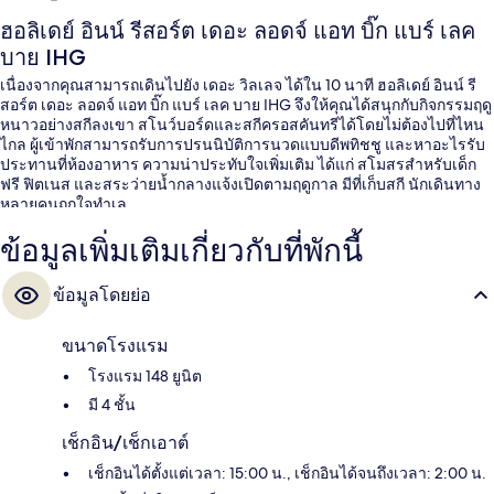
ฮอลิเดย์ อินน์ รีสอร์ต เดอะ ลอดจ์ แอท บิ๊ก แบร์ เลค
บาย IHG
เนื่องจากคุณสามารถเดินไปยัง เดอะ วิลเลจ ได้ใน 10 นาที ฮอลิเดย์ อินน์ รี
สอร์ต เดอะ ลอดจ์ แอท บิ๊ก แบร์ เลค บาย IHG จึงให้คุณได้สนุกกับกิจกรรมฤดู
หนาวอย่างสกีลงเขา สโนว์บอร์ดและสกีครอสคันทรีได้โดยไม่ต้องไปที่ไหน
ไกล ผู้เข้าพักสามารถรับการปรนนิบัติการนวดแบบดีพทิชชู และหาอะไรรับ
ประทานที่ห้องอาหาร ความน่าประทับใจเพิ่มเติม ได้แก่ สโมสรสำหรับเด็ก
ฟรี ฟิตเนส และสระว่ายน้ำกลางแจ้งเปิดตามฤดูกาล มีที่เก็บสกี นักเดินทาง
หลายคนถูกใจทำเล
ข้อมูลเพิ่มเติมเกี่ยวกับที่พักนี้
ข้อมูลโดยย่อ
ขนาดโรงแรม
โรงแรม 148 ยูนิต
มี 4 ชั้น
เช็กอิน/เช็กเอาต์
เช็กอินได้ตั้งแต่เวลา: 15:00 น., เช็กอินได้จนถึงเวลา: 2:00 น.