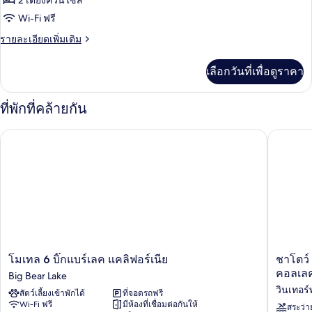
2 เตียงควีนไซส์
ของ
Roll-
2
Wi-Fi ฟรี
เตียง
In
ห้อง
(Mobility,
Shower)
ราย
รายละเอียดเพิ่มเติม
สแตนดาร์ด,
Roll-
ละเอียด
In
เตียง
เพิ่ม
เลือกวันที่เพื่อดูราคา
Shower)
เติม
ควีน
เกี่ยว
กับ
ไซส์
ที่พักที่คล้ายกัน
ห้อง
2
สแตนดาร์ด,
โมเทล 6 บิ๊กแบร์เลค แคลิฟอร์เนีย
ชาโตว์ บิ
เตียง
เตียง,
ควีน
พร้อม
ไซส์
2
สิ่ง
เตียง,
อำนวย
พร้อม
สิ่ง
ความ
อำนวย
ความ
สะดวก
สะดวก
โม
ชา
โมเทล 6 บิ๊กแบร์เลค แคลิฟอร์เนีย
ชาโตว์ 
สำหรับ
สำหรับ
เทล
โตว์
คอลเลค
Big Bear Lake
ผู้
ผู้
6
บิ๊ก
พิการ
วินเทอร์
สัตว์เลี้ยงเข้าพักได้
ที่จอดรถฟรี
บิ๊ก
แบร์
พิการ
(Communications)
Wi-Fi ฟรี
มีห้องที่เชื่อมต่อกันให้
แบร์
บูที
สระว่า