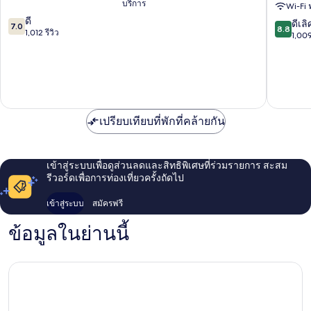
บริการ
Wi-Fi 
(Communications)
เลค
ค
7.0
แคลิฟอร์เนีย
ดี
โฮ
8.8
ดีเลิ
7.0
8.8
จาก
Big
1,012 รีวิว
เทล,
จาก
1,009
10,
Bear
บี
10,
ดี,
Lake
ดับ
ดี
1,012
บลิว
เลิศ,
รีวิว
ซิก
1,009
เนเจอร์
รีวิว
คอลเล
เปรียบเทียบที่พักที่คล้ายกัน
คชั่น
วิน
เท
อร์
เข้าสู่ระบบเพื่อดูส่วนลดและสิทธิพิเศษที่ร่วมรายการ สะสม
พาร์
รีวอร์ดเพื่อการท่องเที่ยวครั้งถัดไป
ค
เข้าสู่ระบบ
สมัครฟรี
ข้อมูลในย่านนี้