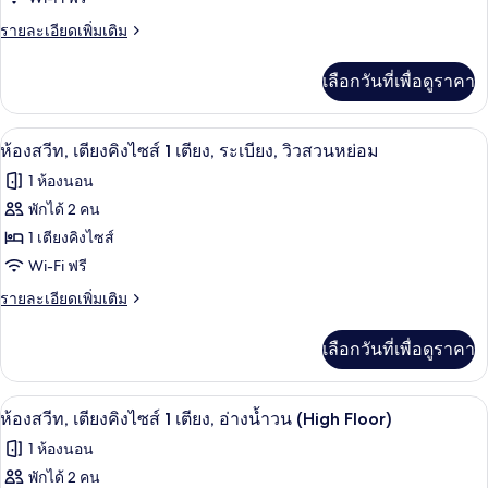
สแตนดาร์ด,
ราย
รายละเอียดเพิ่มเติม
เตียง
ละเอียด
เพิ่ม
ควีน
เลือกวันที่เพื่อดูราคา
เติม
ไซส์
เกี่ยว
กับ
2
เครื่องนอนป้องกันสารก่อภูมิแพ้, ตู้นิรภ
เปิด
6
ห้อง
ห้องสวีท, เตียงคิงไซส์ 1 เตียง, ระเบียง, วิวสวนหย่อม
เตียง
สแตนดาร์ด,
ภาพถ่าย
1 ห้องนอน
เตียง
(Mobility
ทั้งหมด
ควีน
พักได้ 2 คน
Roll-
ไซส์
ของ
In
1 เตียงคิงไซส์
2
Shower)
เตียง
ห้อง
Wi-Fi ฟรี
(Mobility
สวีท,
ราย
รายละเอียดเพิ่มเติม
Roll-
ละเอียด
In
เตียง
เพิ่ม
Shower)
เลือกวันที่เพื่อดูราคา
เติม
คิง
เกี่ยว
ไซส์
กับ
เครื่องนอนป้องกันสารก่อภูมิแพ้, ตู้นิรภ
เปิด
3
ห้อง
ห้องสวีท, เตียงคิงไซส์ 1 เตียง, อ่างน้ำวน (High Floor)
1
สวี
ภาพถ่าย
เตียง,
1 ห้องนอน
ท,
ทั้งหมด
เตียง
พักได้ 2 คน
ระเบียง,