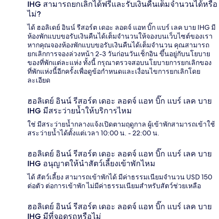
IHG สามารถยกเลิกได้ฟรีและรับเงินคืนเต็มจำนวนได้หรือ
ไม่?
ได้ ฮอลิเดย์ อินน์ รีสอร์ต เดอะ ลอดจ์ แอท บิ๊ก แบร์ เลค บาย IHG มี
ห้องพักแบบขอรับเงินคืนได้เต็มจำนวนให้จองบนเว็บไซต์ของเรา
หากคุณจองห้องพักแบบขอรับเงินคืนได้เต็มจำนวน คุณสามารถ
ยกเลิกการจองล่วงหน้า 2-3 วันก่อนวันเช็กอิน ขึ้นอยู่กับนโยบาย
ของที่พักแต่ละแห่ง ทั้งนี้ กรุณาตรวจสอบนโยบายการยกเลิกของ
ที่พักแห่งนี้อีกครั้งเพื่อดูข้อกำหนดและเงื่อนไขการยกเลิกโดย
ละเอียด
ฮอลิเดย์ อินน์ รีสอร์ต เดอะ ลอดจ์ แอท บิ๊ก แบร์ เลค บาย
IHG มีสระว่ายน้ำให้บริการไหม
ใช่ มีสระว่ายน้ำกลางแจ้งเปิดตามฤดูกาล ผู้เข้าพักสามารถเข้าใช้
สระว่ายน้ำได้ตั้งแต่เวลา 10:00 น. - 22:00 น.
ฮอลิเดย์ อินน์ รีสอร์ต เดอะ ลอดจ์ แอท บิ๊ก แบร์ เลค บาย
IHG อนุญาตให้นำสัตว์เลี้ยงเข้าพักไหม
ได้ สัตว์เลี้ยง สามารถเข้าพักได้ มีค่าธรรมเนียมจำนวน USD 150
ต่อตัว ต่อการเข้าพัก ไม่มีค่าธรรมเนียมสำหรับสัตว์ช่วยเหลือ
ฮอลิเดย์ อินน์ รีสอร์ต เดอะ ลอดจ์ แอท บิ๊ก แบร์ เลค บาย
IHG มีที่จอดรถหรือไม่