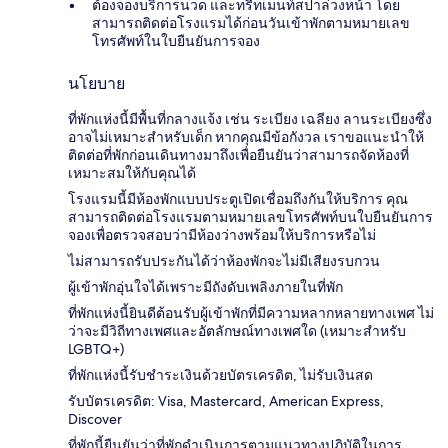
ต้องจองบริการนวด และทรีทเมนท์สปาล่วงหน้า โดย
สามารถติดต่อโรงแรมได้ก่อนวันเข้าพักตามหมายเลข
โทรศัพท์ในใบยืนยันการจอง
นโยบาย
ที่พักแห่งนี้มีพื้นที่กลางแจ้ง เช่น ระเบียง เฉลียง ลานระเบียงซึ่ง
อาจไม่เหมาะสำหรับเด็ก หากคุณมีข้อกังวล เราขอแนะนำให้
ติดต่อที่พักก่อนเดินทางมาถึงเพื่อยืนยันว่าสามารถจัดห้องที่
เหมาะสมให้กับคุณได้
โรงแรมนี้มีห้องพักแบบประตูเปิดเชื่อมถึงกันให้บริการ คุณ
สามารถติดต่อโรงแรมตามหมายเลขโทรศัพท์บนใบยืนยันการ
จองเพื่อตรวจสอบว่ามีห้องว่างพร้อมให้บริการหรือไม่
ไม่สามารถรับประกันได้ว่าห้องพักจะไม่มีเสียงรบกวน
ผู้เข้าพักอุ่นใจได้เพราะมีถังดับเพลิงภายในที่พัก
ที่พักแห่งนี้ยินดีต้อนรับผู้เข้าพักที่มีความหลากหลายทางเพศ ไม่
ว่าจะมีวิถีทางเพศและอัตลักษณ์ทางเพศใด (เหมาะสำหรับ
LGBTQ+)
ที่พักแห่งนี้รับชำระเงินด้วยบัตรเครดิต, ไม่รับเงินสด
รับบัตรเครดิต: Visa, Mastercard, American Express,
Discover
ที่พักนี้ยืนยันว่าที่พักดำเนินการตามแนวทางปฏิบัติในการ