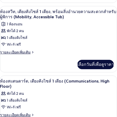
เกี่ยว
ผู้
สะดวก
ไซส์
กับ
สำหรับ
เครื่องนอนป้องกันสารก่อภูมิแพ้, ตู้นิรภ
เปิด
พิการ
4
ห้อง
ห้องสวีท, เตียงคิงไซส์ 1 เตียง, พร้อมสิ่งอำนวยความสะดวกสำหรับ
1
ผู้
สวี
ภาพถ่าย
(Mobility,
ผู้พิการ (Mobility, Accessible Tub)
พิการ
เตียง,
ท,
(Mobility,
Roll-
ทั้งหมด
1 ห้องนอน
เตียง
Roll-
ระเบียง
In
คิง
พักได้ 2 คน
In
ของ
(Jetted
ไซส์
Shower)
Shower)
1 เตียงคิงไซส์
1
Tub,
ห้อง
เตียง,
Wi-Fi ฟรี
High
สวีท,
ระเบียง
Floor)
ราย
รายละเอียดเพิ่มเติม
(Jetted
เตียง
ละเอียด
Tub,
เพิ่ม
คิง
High
เลือกวันที่เพื่อดูราคา
เติม
Floor)
ไซส์
เกี่ยว
กับ
1
เครื่องนอนป้องกันสารก่อภูมิแพ้, ตู้นิรภ
เปิด
3
ห้อง
ห้องสแตนดาร์ด, เตียงคิงไซส์ 1 เตียง (Communications, High
เตียง,
สวี
ภาพถ่าย
Floor)
ท,
พร้อม
ทั้งหมด
พักได้ 2 คน
เตียง
สิ่ง
คิง
1 เตียงคิงไซส์
ของ
ไซส์
อำนวย
Wi-Fi ฟรี
1
ห้อง
เตียง,
ความ
ราย
รายละเอียดเพิ่มเติม
สแตนดาร์ด,