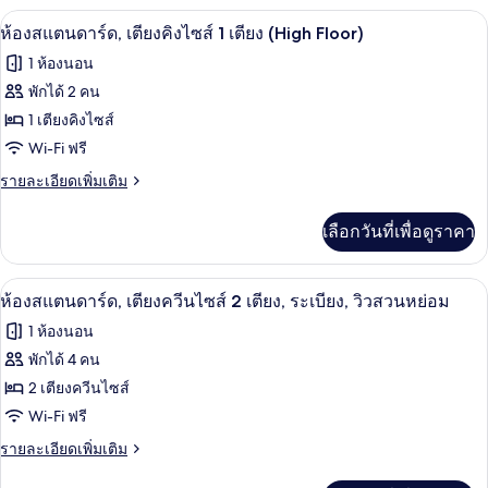
ไซส์
กับ
เครื่องนอนป้องกันสารก่อภูมิแพ้, ตู้นิรภ
เปิด
5
ห้อง
ห้องสแตนดาร์ด, เตียงคิงไซส์ 1 เตียง (High Floor)
1
สแตนดาร์ด,
ภาพถ่าย
เตียง
1 ห้องนอน
เตียง
ทั้งหมด
คิง
(Backside
พักได้ 2 คน
ไซส์
View)
ของ
1 เตียงคิงไซส์
1
เตียง
ห้อง
Wi-Fi ฟรี
(Backside
สแตนดาร์ด,
ราย
รายละเอียดเพิ่มเติม
View)
ละเอียด
เตียง
เพิ่ม
เลือกวันที่เพื่อดูราคา
เติม
คิง
เกี่ยว
ไซส์
กับ
เครื่องนอนป้องกันสารก่อภูมิแพ้, ตู้นิรภ
เปิด
6
ห้อง
ห้องสแตนดาร์ด, เตียงควีนไซส์ 2 เตียง, ระเบียง, วิวสวนหย่อม
1
สแตนดาร์ด,
ภาพถ่าย
เตียง
1 ห้องนอน
เตียง
ทั้งหมด
คิง
(High
พักได้ 4 คน
ไซส์
Floor)
ของ
2 เตียงควีนไซส์
1
เตียง
ห้อง
Wi-Fi ฟรี
(High
สแตนดาร์ด,
ราย
รายละเอียดเพิ่มเติม
Floor)
ละเอียด
เตียง
เพิ่ม