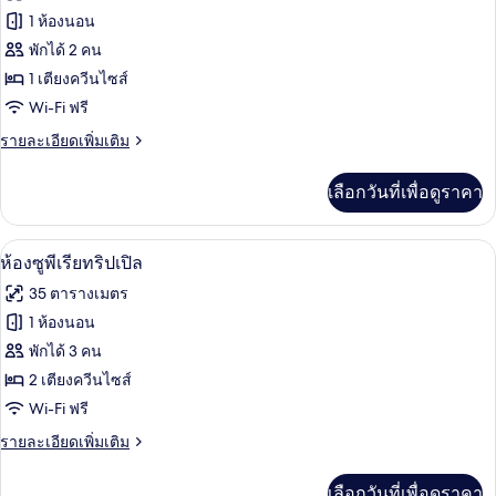
วิว
ของ
1 ห้องนอน
สวน
ห้อง
พักได้ 2 คน
1 เตียงควีนไซส์
จู
Wi-Fi ฟรี
เนียร์
ราย
รายละเอียดเพิ่มเติม
ละเอียด
เพิ่ม
เลือกวันที่เพื่อดูราคา
เติม
เกี่ยว
กับ
เครื่องนอนระดับพรีเมียม, เตียงพร้อมฟูกเ
เปิด
4
ห้อง
ห้องซูพีเรียทริปเปิล
จู
ภาพถ่าย
35 ตารางเมตร
เนียร์
ทั้งหมด
1 ห้องนอน
ของ
พักได้ 3 คน
ห้อง
2 เตียงควีนไซส์
Wi-Fi ฟรี
ซู
ราย
รายละเอียดเพิ่มเติม
พี
ละเอียด
เรีย
เพิ่ม
เลือกวันที่เพื่อดูราคา