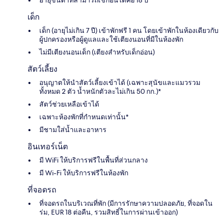
เด็ก
เด็ก (อายุไม่เกิน 7 ปี) เข้าพักฟรี 1 คน โดยเข้าพักในห้องเดียวกับ
ผู้ปกครองหรือผู้ดูแลและใช้เตียงนอนที่มีในห้องพัก
ไม่มีเตียงนอนเด็ก (เตียงสำหรับเด็กอ่อน)
สัตว์เลี้ยง
อนุญาตให้นำสัตว์เลี้ยงเข้าได้ (เฉพาะสุนัขและแมวรวม
ทั้งหมด 2 ตัว น้ำหนักตัวละไม่เกิน 50 กก.)*
สัตว์ช่วยเหลือเข้าได้
เฉพาะห้องพักที่กำหนดเท่านั้น*
มีชามใส่น้ำและอาหาร
อินเทอร์เน็ต
มี WiFi ให้บริการฟรีในพื้นที่ส่วนกลาง
มี Wi-Fi ให้บริการฟรีในห้องพัก
ที่จอดรถ
ที่จอดรถในบริเวณที่พัก (มีการรักษาความปลอดภัย, ที่จอดใน
ร่ม, EUR 18 ต่อคืน, รวมสิทธิ์ในการผ่านเข้าออก)