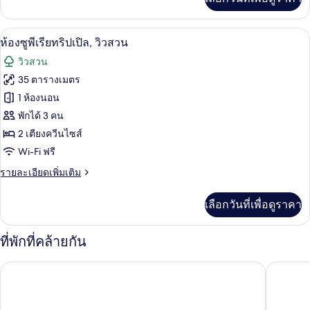
เติม
ทริปเปิล
เกี่ยว
กับ
เครื่องนอนระดับพรีเมียม, เตียงพร้อมฟูกเ
เปิด
5
ห้อง
ห้องซูพีเรียทริปเปิล, วิวสวน
ซู
ภาพถ่าย
วิวสวน
พี
ทั้งหมด
เรีย
35 ตารางเมตร
ทริปเปิล
ของ
1 ห้องนอน
ห้อง
พักได้ 3 คน
2 เตียงควีนไซส์
ซู
Wi-Fi ฟรี
พี
ราย
รายละเอียดเพิ่มเติม
เรีย
ละเอียด
ทริปเปิล,
เพิ่ม
เลือกวันที่เพื่อดูราคา
เติม
วิว
เกี่ยว
กับ
สวน
ที่พักที่คล้ายกัน
ห้อง
ซู
Bristol Hotel
Central 
พี
เรีย
ทริปเปิล,
วิว