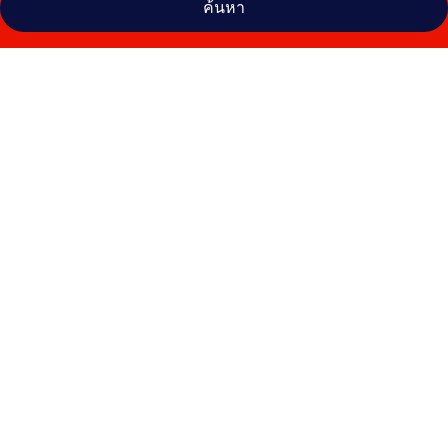
ค้นหา
คลัง
ภาพ
Avignon
Grand
Hotel