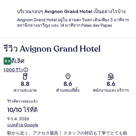
บริเวณรอบๆ Avignon Grand Hotel เป็นอย่างไรบ้าง
Avignon Grand Hotel อยู่ใน ย่านตะวันตก เดินเพียง 3 นาทีจาก
สถานีกลางอาวีญง และ 14 นาทีจาก Palais des Papes
รีวิว Avignon Grand Hotel
รีวิว
ดีเลิศ
8.6
1,000 รีวิว
8.8
8.6
8.6
ความสะอาด
ตำแหน่งที่ตั้ง
พนักงานและบริการ
รีวิว
รีวิวที่ตรวจสอบแล้ว
10/10 ไร้ที่ติ
9 ก.ค. 2026
แปลด้วย Google
駅から近く、アクセス最高！ スタッフの対応も丁寧でとても助