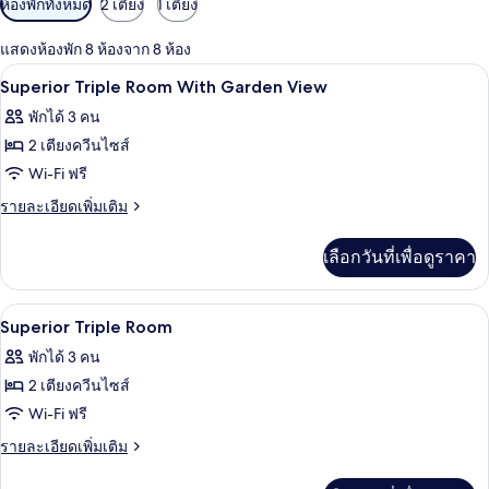
ห้องพักทั้งหมด
2 เตียง
1 เตียง
กรอง
แสดงห้องพัก 8 ห้องจาก 8 ห้อง
ที่
เครื่องนอนระดับพรีเมียม, เตียงพร้อมฟูกเ
เปิด
มี
4
Superior Triple Room With Garden View
ให้
ภาพถ่าย
พักได้ 3 คน
สำหรับ
ทั้งหมด
2 เตียงควีนไซส์
ห้อง
ของ
Wi-Fi ฟรี
พัก
Superior
ราย
รายละเอียดเพิ่มเติม
Triple
ละเอียด
เพิ่ม
Room
เลือกวันที่เพื่อดูราคา
เติม
With
เกี่ยว
Garden
กับ
เครื่องนอนระดับพรีเมียม, เตียงพร้อมฟูกเ
เปิด
5
Superior
View
Superior Triple Room
Triple
ภาพถ่าย
พักได้ 3 คน
Room
ทั้งหมด
With
2 เตียงควีนไซส์
Garden
ของ
Wi-Fi ฟรี
View
Superior
ราย
รายละเอียดเพิ่มเติม
Triple
ละเอียด
เพิ่ม