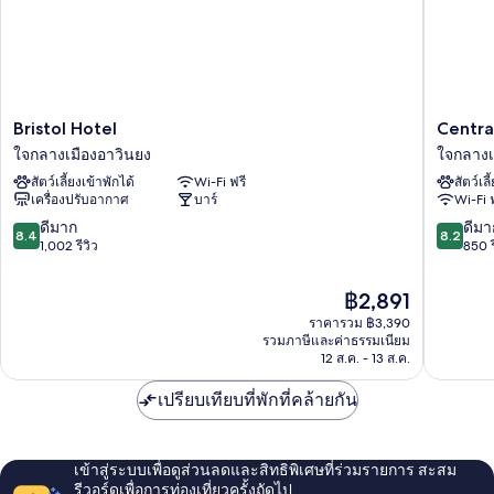
สวน
Bristol
Central
Bristol Hotel
Centra
Hotel
Hotel
ใจกลางเมืองอาวินยง
ใจกลางเ
ใจกลาง
ใจกลาง
สัตว์เลี้ยงเข้าพักได้
Wi-Fi ฟรี
สัตว์เลี
เมือง
เมือง
เครื่องปรับอากาศ
บาร์
Wi-Fi 
อา
อา
วิน
วิน
8.4
8.2
ดีมาก
ดีมา
8.4
8.2
ยง
ยง
จาก
จาก
1,002 รีวิว
850 ร
10,
10,
ดี
ดี
ราคา
฿2,891
มาก,
มาก,
ปัจจุบัน
ราคารวม ฿3,390
1,002
850
คือ
รวมภาษีและค่าธรรมเนียม
รีวิว
รีวิว
฿2,891
12 ส.ค. - 13 ส.ค.
เปรียบเทียบที่พักที่คล้ายกัน
เข้าสู่ระบบเพื่อดูส่วนลดและสิทธิพิเศษที่ร่วมรายการ สะสม
รีวอร์ดเพื่อการท่องเที่ยวครั้งถัดไป