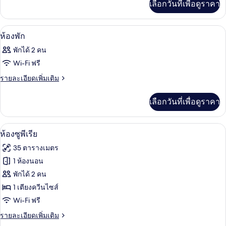
Room
เลือกวันที่เพื่อดูราคา
เติม
เกี่ยว
กับ
เครื่องนอนระดับพรีเมียม, เตียงพร้อมฟูกเ
เปิด
7
Superior
ห้องพัก
Triple
ภาพถ่าย
พักได้ 2 คน
Room
ทั้งหมด
Wi-Fi ฟรี
ของ
ราย
รายละเอียดเพิ่มเติม
ละเอียด
ห้อง
เพิ่ม
เลือกวันที่เพื่อดูราคา
พัก
เติม
เกี่ยว
กับ
เครื่องนอนระดับพรีเมียม, เตียงพร้อมฟูกเ
เปิด
9
ห้อง
ห้องซูพีเรีย
พัก
ภาพถ่าย
35 ตารางเมตร
ทั้งหมด
1 ห้องนอน
ของ
พักได้ 2 คน
ห้อง
1 เตียงควีนไซส์
Wi-Fi ฟรี
ซู
ราย
รายละเอียดเพิ่มเติม
พี
ละเอียด