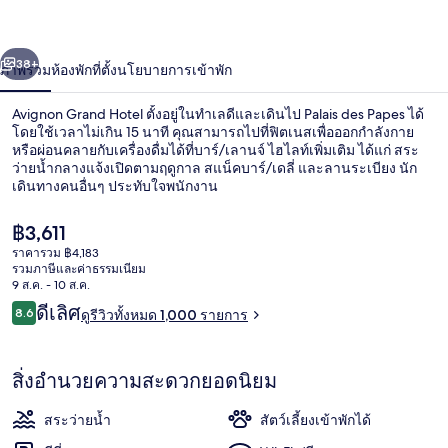
่อน
ถัดไป
น้า
38+
ภาพรวม
ห้องพัก
ที่ตั้ง
นโยบายการเข้าพัก
Avignon Grand Hotel ตั้งอยู่ในทำเลดีและเดินไป Palais des Papes ได้
โดยใช้เวลาไม่เกิน 15 นาที คุณสามารถไปที่ฟิตเนสเพื่อออกกำลังกาย
หรือผ่อนคลายกับเครื่องดื่มได้ที่บาร์/เลานจ์ ไฮไลท์เพิ่มเติม ได้แก่ สระ
ว่ายน้ำกลางแจ้งเปิดตามฤดูกาล สแน็คบาร์/เดลี่ และลานระเบียง นัก
เดินทางคนอื่นๆ ประทับใจพนักงาน
ราคา
฿3,611
ปัจจุบัน
ราคารวม ฿4,183
฿3,611
รวมภาษีและค่าธรรมเนียม
ล็อบบี้
9 ส.ค. - 10 ส.ค.
รีวิว
ดีเลิศ
8.6
ดูรีวิวทั้งหมด 1,000 รายการ
8.6 จาก 10
สิ่งอำนวยความสะดวกยอดนิยม
สระว่ายน้ำ
สัตว์เลี้ยงเข้าพักได้