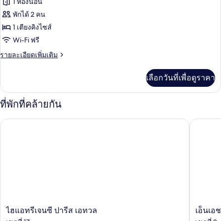
1 ห้องนอน
ของ
เตียง
พักได้ 2 คน
ห้อง
1 เตียงคิงไซส์
พัก,
Wi-Fi ฟรี
เตียง
ราย
รายละเอียดเพิ่มเติม
คิง
ละเอียด
เพิ่ม
ไซส์
เลือกวันที่เพื่อดูราคา
เติม
1
เกี่ยว
กับ
เตียง
ที่พักที่คล้ายกัน
ห้อง
(Mobility
พัก,
ไฮแอทรีเจนซี ปารีส เอทวล
เอ็นเอช ค
Accessible,
เตียง
คิง
Roll-
ไซส์
In
1
Shower)
เตียง
(Mobility
Accessible,
Roll-
In
Shower)
ไฮ
เอ็น
ไฮแอทรีเจนซี ปารีส เอทวล
เอ็นเอช
แอ
เอช