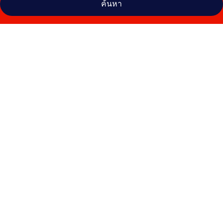
ค้นหา
คลัง
ภาพ
โรงแรม
citizenM
ปารีส