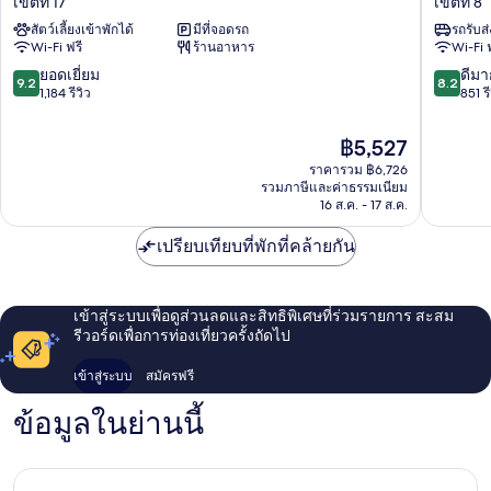
เขตที่ 17
เขตที่ 8
ทรี
คอลเล
สัตว์เลี้ยงเข้าพักได้
มีที่จอดรถ
รถรับส
เจน
คชั่น
Wi-Fi ฟรี
ร้านอาหาร
Wi-Fi 
ซี
ปารีส
ปารีส
ปง
9.2
8.2
ยอดเยี่ยม
ดีมา
9.2
8.2
เอ
ติ
จาก
จาก
1,184 รีวิว
851 รี
ทวล
เยอ
10,
10,
เขต
ชอง
ยอด
ดี
ราคา
฿5,527
ที่
ป์-
เยี่ยม,
มาก,
ปัจจุบัน
17
ราคารวม ฿6,726
เอ
1,184
851
คือ
รวมภาษีและค่าธรรมเนียม
ลิ
รีวิว
รีวิว
฿5,527
16 ส.ค. - 17 ส.ค.
เซ่
เขต
เปรียบเทียบที่พักที่คล้ายกัน
ที่
8
เข้าสู่ระบบเพื่อดูส่วนลดและสิทธิพิเศษที่ร่วมรายการ สะสม
รีวอร์ดเพื่อการท่องเที่ยวครั้งถัดไป
เข้าสู่ระบบ
สมัครฟรี
ข้อมูลในย่านนี้