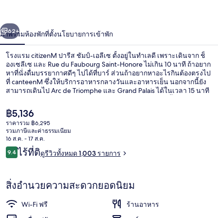
ชัมป์-
่อน
ถัดไป
น้า
เอ
62+
ภาพรวม
ห้องพัก
ที่ตั้ง
นโยบายการเข้าพัก
ลีเซ
โรงแรม citizenM ปารีส ชัมป์-เอลีเซ ตั้งอยู่ในทำเลดี เพราะเดินจาก ช็
องเซลีเซ และ Rue du Faubourg Saint-Honore ไม่เกิน 10 นาที ถ้าอยาก
หาที่นั่งดื่มบรรยากาศดีๆ ไปได้ที่บาร์ ส่วนถ้าอยากหาอะไรกินต้องตรงไป
ที่ canteenM ซึ่งให้บริการอาหารกลางวันและอาหารเย็น นอกจากนี้ยัง
สามารถเดินไป Arc de Triomphe และ Grand Palais ได้ในเวลา 15 นาที
นักเดินทางล้วนแล้วแต่ประทับใจพนักงานและทำเล ที่พักนี้อยู่ใกล้ขนส่ง
สาธารณะ: เดิน 5 นาทีถึง สถานี Saint-Philippe du Roule และ 5 นาทีถึง
ราคา
฿5,136
สถานี George V
ปัจจุบัน
ราคารวม ฿6,295
฿5,136
รวมภาษีและค่าธรรมเนียม
ดาดฟ้า
16 ส.ค. - 17 ส.ค.
รีวิว
ไร้ที่ติ
9.4
ดูรีวิวทั้งหมด 1,003 รายการ
9.4 จาก 10
สิ่งอำนวยความสะดวกยอดนิยม
Wi-Fi ฟรี
ร้านอาหาร