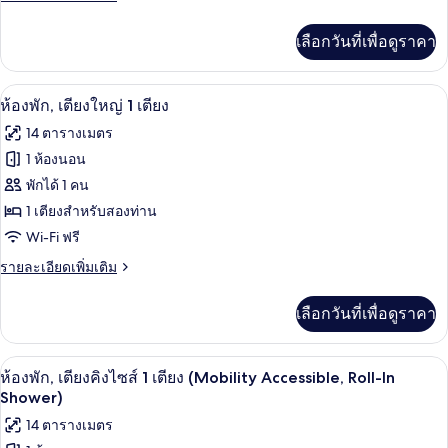
ละเอียด
คิง
เพิ่ม
เลือกวันที่เพื่อดูราคา
เติม
ไซส์
เกี่ยว
1
กับ
ห้องพัก, เตียงใหญ่ 1 เตียง | เครื่องนอนร
เปิด
11
ห้อง
ห้องพัก, เตียงใหญ่ 1 เตียง
เตียง
พัก,
ภาพถ่าย
(High
14 ตารางเมตร
เตียง
ทั้งหมด
Floor)
คิง
1 ห้องนอน
ไซส์
ของ
พักได้ 1 คน
1
เตียง
ห้อง
1 เตียงสำหรับสองท่าน
(High
Wi-Fi ฟรี
พัก,
Floor)
ราย
รายละเอียดเพิ่มเติม
เตียง
ละเอียด
ใหญ่
เพิ่ม
เลือกวันที่เพื่อดูราคา
เติม
1
เกี่ยว
เตียง
กับ
ห้องพัก, เตียงคิงไซส์ 1 เตียง (Mobility 
เปิด
7
ห้อง
ห้องพัก, เตียงคิงไซส์ 1 เตียง (Mobility Accessible, Roll-In
พัก,
ภาพถ่าย
Shower)
เตียง
ทั้งหมด
14 ตารางเมตร
ใหญ่
1