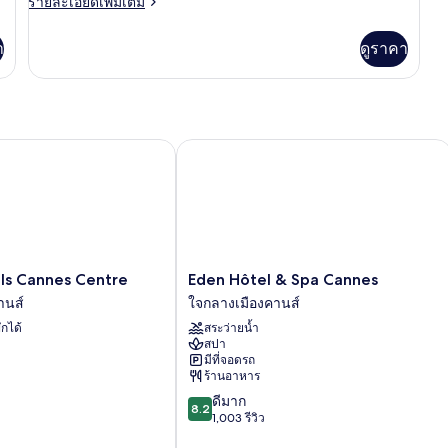
ราย
รายละเอียดเพิ่มเติม
ละเอียด
เพิ่ม
า
ดูราคา
เติม
เกี่ยว
กับ
ห้อง
พัก
Cannes Centre
Eden Hôtel & Spa Cannes
Eden
s Cannes Centre
Eden Hôtel & Spa Cannes
Hôtel
านส์
ใจกลางเมืองคานส์
&
ักได้
สระว่ายน้ำ
Spa
สปา
Cannes
มีที่จอดรถ
ใจกลาง
ร้านอาหาร
เมือง
8.2
ดีมาก
คาน
8.2
จาก
1,003 รีวิว
ส์
10,