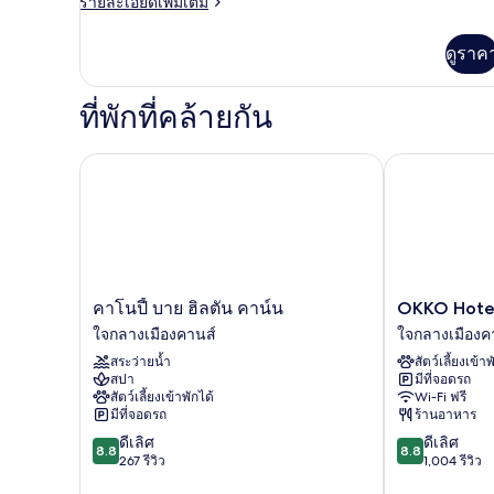
ราย
รายละเอียดเพิ่มเติม
ละเอียด
เพิ่ม
ดูราค
เติม
เกี่ยว
กับ
ที่พักที่คล้ายกัน
ห้อง
พัก
OKKO Hotels 
คาโนปี้ บาย ฮิลตัน คาน์น
คา
OKKO
คาโนปี้ บาย ฮิลตัน คาน์น
OKKO Hotel
โน
Hotels
ใจกลางเมืองคานส์
ใจกลางเมืองค
ปี้
Cannes
สระว่ายน้ำ
สัตว์เลี้ยงเข้าพ
บาย
Centre
สปา
มีที่จอดรถ
ฮิล
ใจกลาง
สัตว์เลี้ยงเข้าพักได้
Wi-Fi ฟรี
ตัน
เมือง
มีที่จอดรถ
ร้านอาหาร
คาน์
คาน
8.8
8.8
ดีเลิศ
ดีเลิศ
น
ส์
8.8
8.8
จาก
จาก
267 รีวิว
1,004 รีวิว
ใจกลาง
10,
10,
เมือง