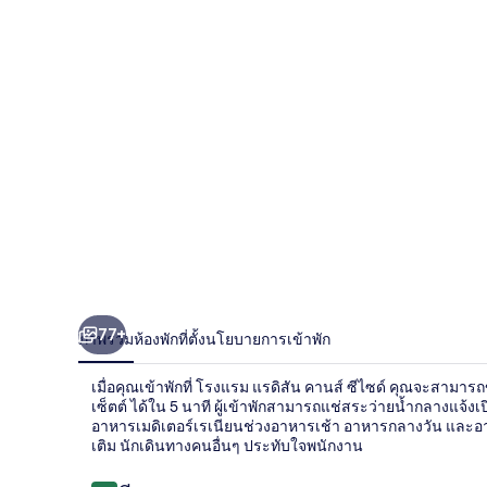
สัน
คาน
ส์
ซี
ไซด์
77+
ภาพรวม
ห้องพัก
ที่ตั้ง
นโยบายการเข้าพัก
เมื่อคุณเข้าพักที่ โรงแรม แรดิสัน คานส์ ซีไซด์ คุณจะสามา
เซ็ตต์ ได้ใน 5 นาที ผู้เข้าพักสามารถแช่สระว่ายน้ำกลางแจ้ง
อาหารเมดิเตอร์เรเนียนช่วงอาหารเช้า อาหารกลางวัน และอาหา
เติม นักเดินทางคนอื่นๆ ประทับใจพนักงาน