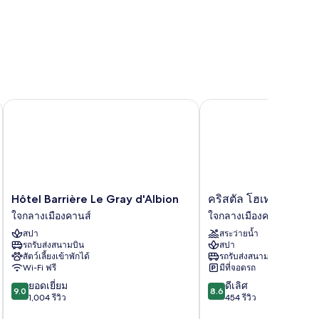
Hôtel Barrière Le Gray d'Albion
คริสตัล โฮเทล แอนด์ ส
Hôtel
คริสตัล
Hôtel Barrière Le Gray d'Albion
คริสตัล โฮเทล แอนด์ 
Barrière
โฮ
ใจกลางเมืองคานส์
ใจกลางเมืองคานส์
Le
เทล
สปา
สระว่ายน้ำ
Gray
แอนด์
รถรับส่งสนามบิน
สปา
d'Albion
สปา
สัตว์เลี้ยงเข้าพักได้
รถรับส่งสนามบิน
ใจกลาง
ใจกลาง
Wi-Fi ฟรี
มีที่จอดรถ
เมือง
เมือง
9.0
8.6
ยอดเยี่ยม
ดีเลิศ
คาน
คาน
9.0
8.6
จาก
จาก
1,004 รีวิว
454 รีวิว
ส์
ส์
10,
10,