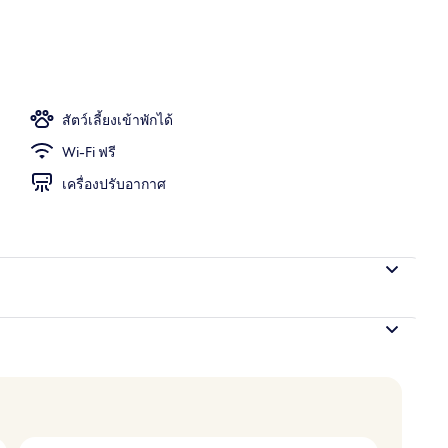
างแจ้งเปิดตามฤดูกาล, ร่มริมสระว่ายน้ำ, เก้าอี้อาบแดดริมสระ
สัตว์เลี้ยงเข้าพักได้
Wi-Fi ฟรี
เครื่องปรับอากาศ