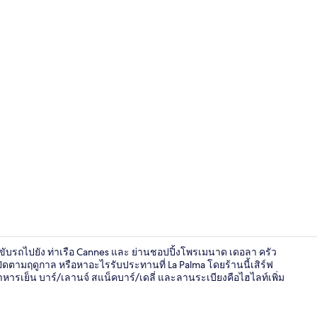
บริการอาหาร
รถขับรถไปยัง ท่าเรือ Cannes และ ย่านชอปปิ้งโพรเมนาด เดอลา ครัว
เปิดตามฤดูกาล หรือหาอะไรรับประทานที่ La Palma โดยร้านนี้เสิร์ฟ
รเย็น บาร์/เลานจ์ สแน็คบาร์/เดลี่ และลานระเบียงคือไฮไลท์เพิ่ม
สถานที่น่าส