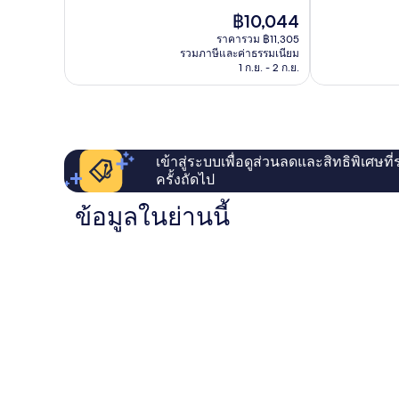
ดี
ดี
คาน
ราคา
฿10,044
เลิศ,
เลิศ,
ส์
ปัจจุบัน
267
1,004
ราคารวม ฿11,305
คือ
รีวิว
รีวิว
รวมภาษีและค่าธรรมเนียม
฿10,044
1 ก.ย. - 2 ก.ย.
เข้าสู่ระบบเพื่อดูส่วนลดและสิทธิพิเศษที
ครั้งถัดไป
ข้อมูลในย่านนี้