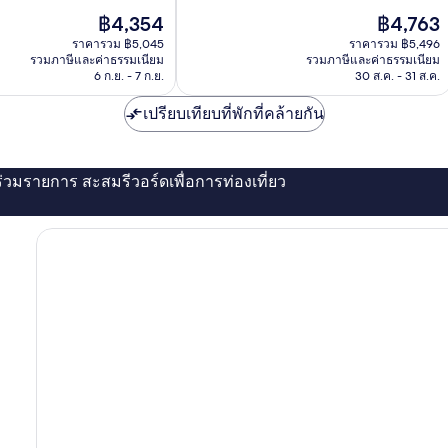
ดี
ราคา
ราคา
฿4,354
฿4,763
มาก,
ปัจจุบัน
ปัจจุบัน
1,003
ราคารวม ฿5,045
ราคารวม ฿5,496
คือ
คือ
รีวิว
รวมภาษีและค่าธรรมเนียม
รวมภาษีและค่าธรรมเนียม
฿4,354
฿4,763
6 ก.ย. - 7 ก.ย.
30 ส.ค. - 31 ส.ค.
เปรียบเทียบที่พักที่คล้ายกัน
่ร่วมรายการ สะสมรีวอร์ดเพื่อการท่องเที่ยว