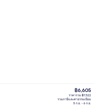
เช้า อาหารกลางวัน และอาหารเย็น
บาร์ (ในที่พัก)
ราคา
฿6,605
ปัจจุบัน
ราคารวม ฿7,522
฿6,605
รวมภาษีและค่าธรรมเนียม
นใจ
บาร์ (ในที่พัก)
5 ก.ย. - 6 ก.ย.