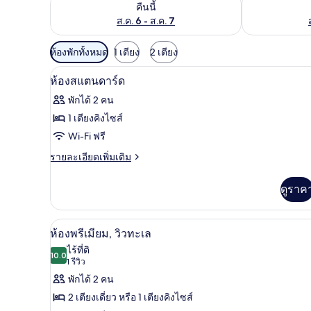
ตรวจสอบจำนวนห้องพักว่างในคืนนี้ ส.ค. 6 - ส.ค. 7
ตรวจสอบจำนวนห้
คืนนี้
ส.ค. 6 - ส.ค. 7
ตัว
ห้องพักทั้งหมด
1 เตียง
2 เตียง
กรอง
ห้องสแตนดาร์ด | โต๊ะทำงาน, ผ้าม
เปิด
6
ห้องสแตนดาร์ด
ที่
ภาพถ่าย
มี
พักได้ 2 คน
ทั้งหมด
ให้
1 เตียงคิงไซส์
ของ
สำหรับ
Wi-Fi ฟรี
ห้อง
ห้อง
ราย
รายละเอียดเพิ่มเติม
ละเอียด
พัก
สแตนดาร์ด
เพิ่ม
ดูราค
เติม
เกี่ยว
กับ
ห้องพรีเมียม, วิวทะเล | โต๊ะทำงา
เปิด
7
ห้อง
ห้องพรีเมียม, วิวทะเล
สแตนดาร์ด
ภาพถ่าย
ไร้ที่ติ
10.0
10.0 จาก 10
(1
1 รีวิว
ทั้งหมด
รีวิว)
พักได้ 2 คน
ของ
2 เตียงเดี่ยว หรือ 1 เตียงคิงไซส์
ห้อง