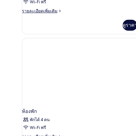
Wi-Fi ฟรี
พรีเมียม,
ราย
รายละเอียดเพิ่มเติม
วิว
ละเอียด
เพิ่ม
ทะเล
ดูราค
เติม
เกี่ยว
กับ
ห้อง
พรีเมียม,
วิว
ทะเล
ห้องพัก
พักได้ 4 คน
Wi-Fi ฟรี