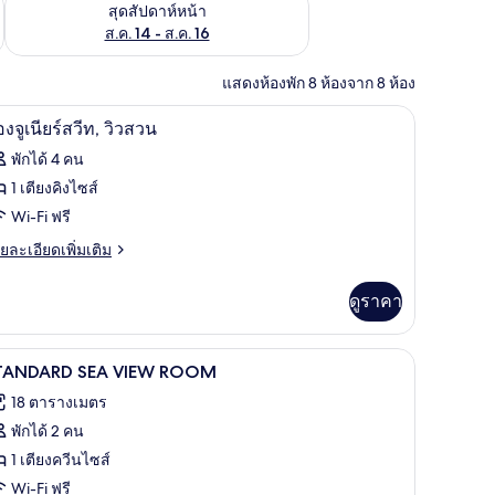
้ ส.ค. 7 - ส.ค. 9
ตรวจสอบจำนวนห้องพักว่างในสุดสัปดาห์หน้า ส.ค. 14 - ส.ค. 16
สุดสัปดาห์หน้า
ส.ค. 14 - ส.ค. 16
แสดงห้องพัก 8 ห้องจาก 8 ห้อง
ม่านกันแสง, ห้องเก็บเสียง, เตารีด/โต๊ะรีดผ้า
ห้องจูเนียร์สวีท, วิวสวน | โต๊ะทำงาน, ผ้าม่านกัน
ิด
6
องจูเนียร์สวีท, วิวสวน
าพถ่าย
พักได้ 4 คน
้งหมด
1 เตียงคิงไซส์
อง
Wi-Fi ฟรี
อง
ย
ยละเอียดเพิ่มเติม
เอียด
่ม
ดูราคา
ิม
ียร์
่ยว
ีท,
โต๊ะทำงาน, ผ้าม่านกันแสง, ห้องเก็บเสียง, เตารีด
ิด
5
อง
TANDARD SEA VIEW ROOM
ว
าพถ่าย
18 ตารางเมตร
วน
ยร์
้งหมด
พักได้ 2 คน
อง
1 เตียงควีนไซส์
TANDARD
วน
Wi-Fi ฟรี