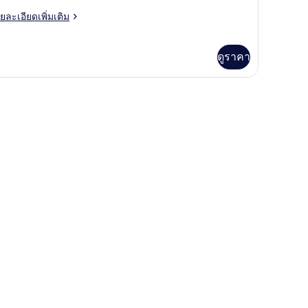
EA
ย
ยละเอียดเพิ่มเติม
IEW
เอียด
่ม
OOM
ิม
ดูราคา
่ยว
TANDARD
A
EW
OOM