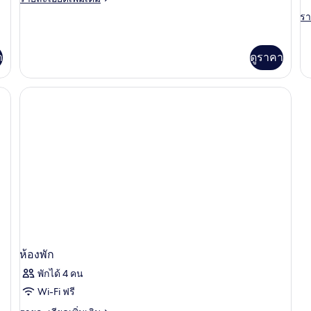
S
ละเอียด
ซู
รา
รา
เพิ่ม
V
ละ
เติม
พี
เพิ
R
เกี่ยว
เต
เรีย,
า
ดูราคา
กับ
เกี
ห้อง
วิว
กับ
ซู
S
ทะเล
พี
SE
เรีย,
VI
วิว
R
ทะเล
ห้องพัก
พักได้ 4 คน
Wi-Fi ฟรี