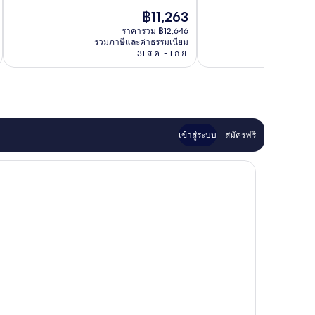
ยอด
ดี
ราคา
฿11,263
เยี่ยม,
เลิศ,
ปัจจุบัน
1,004
454
ราคารวม ฿12,646
คือ
รีวิว
รีวิว
รวมภาษีและค่าธรรมเนียม
รวมภาษ
฿11,263
31 ส.ค. - 1 ก.ย.
เข้าสู่ระบบ
สมัครฟรี