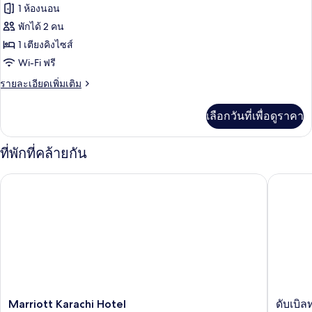
ของ
1 ห้องนอน
Suite
พักได้ 2 คน
1 เตียงคิงไซส์
Wi-Fi ฟรี
ราย
รายละเอียดเพิ่มเติม
ละเอียด
เพิ่ม
เลือกวันที่เพื่อดูราคา
เติม
เกี่ยว
กับ
ที่พักที่คล้ายกัน
Suite
Marriott Karachi Hotel
ดับเบิลทร
Marriott
ดับเบิล
Marriott Karachi Hotel
ดับเบิล