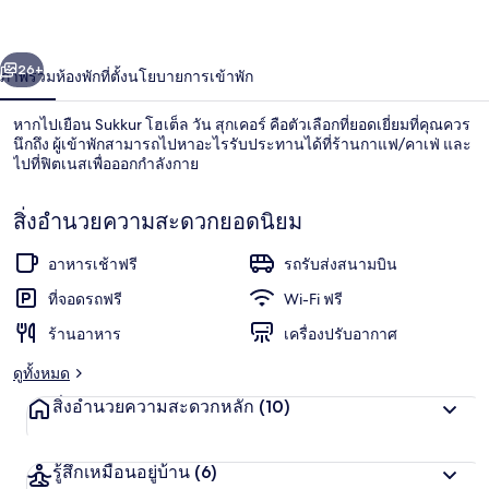
เค
่อน
ถัดไป
น้า
26+
ภาพรวม
ห้องพัก
ที่ตั้ง
นโยบายการเข้าพัก
อร์
หากไปเยือน Sukkur โฮเต็ล วัน สุกเคอร์ คือตัวเลือกที่ยอดเยี่ยมที่คุณควร
นึกถึง ผู้เข้าพักสามารถไปหาอะไรรับประทานได้ที่ร้านกาแฟ/คาเฟ่ และ
ไปที่ฟิตเนสเพื่อออกกำลังกาย
สิ่งอำนวยความสะดวกยอดนิยม
อาหารเช้าฟรี
รถรับส่งสนามบิน
ที่จอดรถฟรี
Wi-Fi ฟรี
บันได
ร้านอาหาร
เครื่องปรับอากาศ
ดูทั้งหมด
สิ่งอำนวยความสะดวกหลัก
(10)
รู้สึกเหมือนอยู่บ้าน
(6)