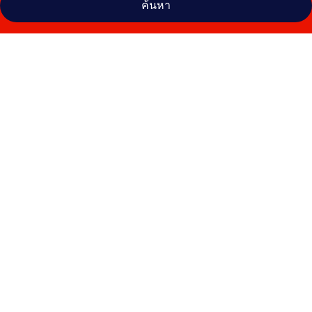
ค้นหา
คลัง
ภาพ
โฮเต็ล
วัน
สุก