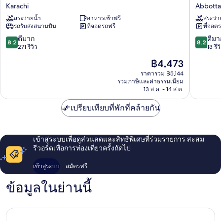
Karachi
ทรี
Karachi
Abbott
Hotel
บาย
สระว่ายน้ำ
อาหารเช้าฟรี
สระว่า
Karachi
ฮิล
รถรับส่งสนามบิน
ที่จอดรถฟรี
ที่จอด
ตัน
นา
8.2
8.2
ดีมาก
ดีมา
8.2
8.2
เที
จาก
จาก
271 รีวิว
13 รีว
ยกา
10,
10,
ราคา
฿4,473
ลี
ดี
ดี
ปัจจุบัน
Abbott
มาก,
มาก,
ราคารวม ฿5,144
คือ
รวมภาษีและค่าธรรมเนียม
271
13
฿4,473
13 ส.ค. - 14 ส.ค.
รีวิว
รีวิว
เปรียบเทียบที่พักที่คล้ายกัน
เข้าสู่ระบบเพื่อดูส่วนลดและสิทธิพิเศษที่ร่วมรายการ สะสม
รีวอร์ดเพื่อการท่องเที่ยวครั้งถัดไป
เข้าสู่ระบบ
สมัครฟรี
ข้อมูลในย่านนี้