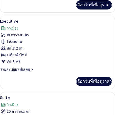
เพิ่ม
เลือกวันที่เพื่อดูราคา
เติม
เกี่ยว
กับ
Executive | มินิบาร์, ตู้นิรภัยในห้องพัก
เปิด
6
Deluxe
Executive
Twin
ภาพถ่าย
วิวเมือง
ทั้งหมด
18 ตารางเมตร
ของ
1 ห้องนอน
Executive
พักได้ 2 คน
1 เตียงคิงไซส์
Wi-Fi ฟรี
ราย
รายละเอียดเพิ่มเติม
ละเอียด
เพิ่ม
เลือกวันที่เพื่อดูราคา
เติม
เกี่ยว
กับ
Suite | มินิบาร์, ตู้นิรภัยในห้องพัก, โต
เปิด
6
Executive
Suite
ภาพถ่าย
วิวเมือง
ทั้งหมด
25 ตารางเมตร