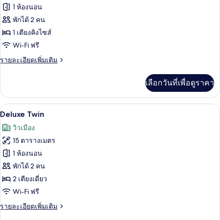
ห้อง
ของ
1 ห้องนอน
พัก
Deluxe
พักได้ 2 คน
King
1 เตียงคิงไซส์
Wi-Fi ฟรี
ราย
รายละเอียดเพิ่มเติม
ละเอียด
เพิ่ม
เลือกวันที่เพื่อดูราคา
เติม
เกี่ยว
กับ
Deluxe Twin | มินิบาร์, ตู้นิรภัยในห้อง
เปิด
5
Deluxe
Deluxe Twin
King
ภาพถ่าย
วิวเมือง
ทั้งหมด
15 ตารางเมตร
ของ
1 ห้องนอน
Deluxe
พักได้ 2 คน
Twin
2 เตียงเดี่ยว
Wi-Fi ฟรี
ราย
รายละเอียดเพิ่มเติม
ละเอียด