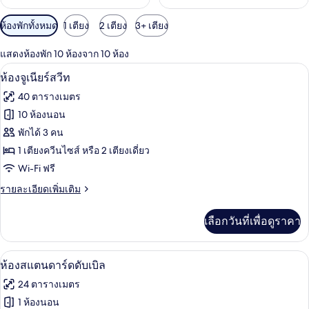
ตัว
ห้องพักทั้งหมด
1 เตียง
2 เตียง
3+ เตียง
กรอง
แสดงห้องพัก 10 ห้องจาก 10 ห้อง
ที่
ห้องจูเนียร์สวีท | มินิบาร์, ตู้นิรภัยในห
เปิด
มี
10
ห้องจูเนียร์สวีท
ให้
ภาพถ่าย
40 ตารางเมตร
สำหรับ
ทั้งหมด
10 ห้องนอน
ห้อง
ของ
พักได้ 3 คน
พัก
ห้อง
1 เตียงควีนไซส์ หรือ 2 เตียงเดี่ยว
Wi-Fi ฟรี
จู
ราย
รายละเอียดเพิ่มเติม
เนียร์
ละเอียด
สวีท
เพิ่ม
เลือกวันที่เพื่อดูราคา
เติม
เกี่ยว
กับ
มินิบาร์, ตู้นิรภัยในห้องพัก, โต๊ะทำงาน,
เปิด
6
ห้อง
ห้องสแตนดาร์ดดับเบิล
จู
ภาพถ่าย
24 ตารางเมตร
เนียร์
ทั้งหมด
สวี
1 ห้องนอน