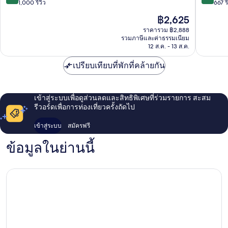
เรนา
จาก
จาก
1,000 รีวิว
667 รี
นอร์
10,
10,
ราคา
฿2,625
เต
ยอด
ดี
ปัจจุบัน
เยี่ยม,
เลิศ,
ราคารวม ฿2,888
คือ
รวมภาษีและค่าธรรมเนียม
1,000
667
฿2,625
12 ส.ค. - 13 ส.ค.
รีวิว
รีวิว
เปรียบเทียบที่พักที่คล้ายกัน
เข้าสู่ระบบเพื่อดูส่วนลดและสิทธิพิเศษที่ร่วมรายการ สะสม
รีวอร์ดเพื่อการท่องเที่ยวครั้งถัดไป
เข้าสู่ระบบ
สมัครฟรี
ข้อมูลในย่านนี้