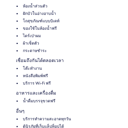
ห้องน้ำส่วนตัว
ฝักบัวในอ่างอาบน้ำ
โถสุขภัณฑ์แบบบิเดท์
ของใช้ในห้องน้ำฟรี
ไดร์เป่าผม
ผ้าเช็ดตัว
กระดาษชำระ
เชื่อมถึงกันได้ตลอดเวลา
โต๊ะทำงาน
หนังสือพิมพ์ฟรี
บริการ Wi-Fi ฟรี
อาหารและเครื่องดื่ม
น้ำดื่มบรรจุขวดฟรี
อื่นๆ
บริการทำความสะอาดทุกวัน
ตู้นิรภัยที่เก็บแล็ปท็อปได้