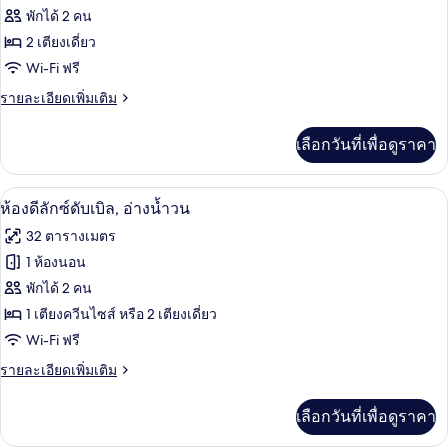
ท
ของ
พักได้ 2 คน
ห้อง
2 เตียงเดี่ยว
Wi-Fi ฟรี
สแตนดาร์ด
ราย
รายละเอียดเพิ่มเติม
ดับเบิล
ละเอียด
เพิ่ม
เลือกวันที่เพื่อดูราคา
เติม
เกี่ยว
กับ
ห้องดีลักซ์ดับเบิล, อ่างน้ำวน | มินิบาร์,
เปิด
8
ห้อง
ห้องดีลักซ์ดับเบิล, อ่างน้ำวน
สแตนดาร์ด
ภาพถ่าย
32 ตารางเมตร
ดับเบิล
ทั้งหมด
1 ห้องนอน
ของ
พักได้ 2 คน
ห้อง
1 เตียงควีนไซส์ หรือ 2 เตียงเดี่ยว
Wi-Fi ฟรี
ดี
ราย
รายละเอียดเพิ่มเติม
ลัก
ละเอียด
ซ์
เพิ่ม
เลือกวันที่เพื่อดูราคา
เติม
ดับเบิล,
เกี่ยว