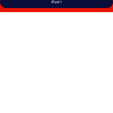
ค้นหา
คลัง
ภาพ
Hotel
Vértice
Sevilla