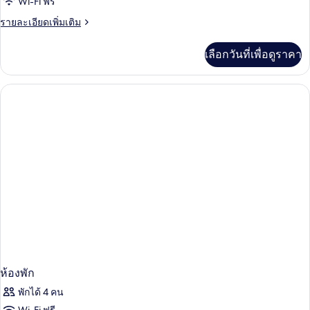
Wi-Fi ฟรี
ราย
รายละเอียดเพิ่มเติม
ละเอียด
เพิ่ม
เลือกวันที่เพื่อดูราคา
เติม
เกี่ยว
กับ
ห้อง
พัก
ห้องพัก
พักได้ 4 คน