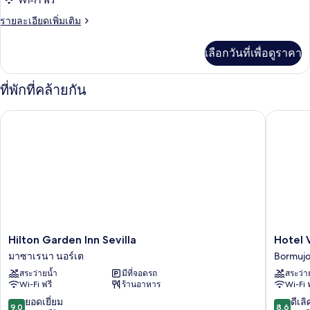
Wi-Fi ฟรี
ราย
รายละเอียดเพิ่มเติม
ละเอียด
เพิ่ม
เลือกวันที่เพื่อดูราคา
เติม
เกี่ยว
กับ
ที่พักที่คล้ายกัน
ห้อง
พัก
Hilton Garden Inn Sevilla
Hotel Vér
Hilton
Hotel
Hilton Garden Inn Sevilla
Hotel 
Garden
Vértice
มาซาเรนา นอร์เต
Bormujo
Inn
Aljarafe
สระว่ายน้ำ
มีที่จอดรถ
สระว่า
Sevilla
Bormujo
Wi-Fi ฟรี
ร้านอาหาร
Wi-Fi 
มา
ซา
9.0
8.6
ยอดเยี่ยม
ดีเลิ
9.0
8.6