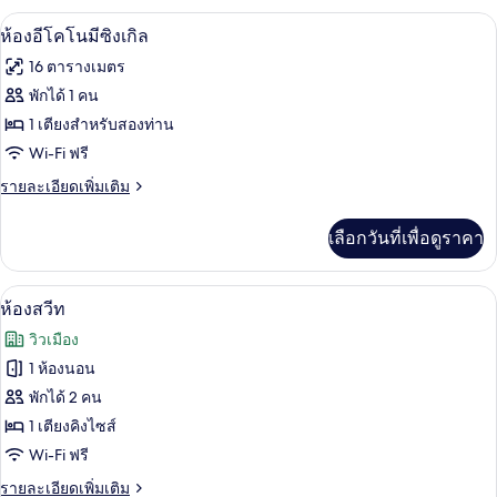
อ่าง
กับ
ห้องอีโคโนมีซิงเกิล | มินิบาร์, ตู้นิรภั
เปิด
9
ห้อง
ห้องอีโคโนมีซิงเกิล
น้ำวน
ดี
ภาพถ่าย
16 ตารางเมตร
ลัก
ทั้งหมด
ซ์
พักได้ 1 คน
ดับเบิล,
ของ
1 เตียงสำหรับสองท่าน
อ่าง
น้ำวน
ห้อง
Wi-Fi ฟรี
อี
ราย
รายละเอียดเพิ่มเติม
ละเอียด
โค
เพิ่ม
เลือกวันที่เพื่อดูราคา
เติม
โน
เกี่ยว
มี
กับ
ห้องสวีท | มินิบาร์, ตู้นิรภัยในห้องพัก,
เปิด
9
ห้อง
ห้องสวีท
ซิงเกิล
อี
ภาพถ่าย
วิวเมือง
โค
ทั้งหมด
โน
1 ห้องนอน
มี
ของ
พักได้ 2 คน
ซิงเกิล
ห้อง
1 เตียงคิงไซส์
Wi-Fi ฟรี
สวีท
ราย
รายละเอียดเพิ่มเติม