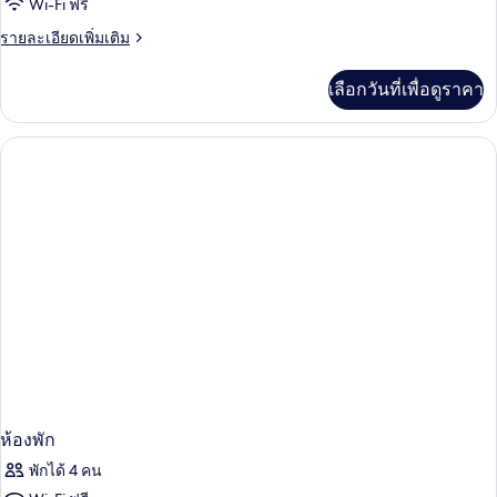
Wi-Fi ฟรี
ราย
รายละเอียดเพิ่มเติม
ละเอียด
เพิ่ม
เลือกวันที่เพื่อดูราคา
เติม
เกี่ยว
กับ
ห้อง
พัก
ห้องพัก
พักได้ 4 คน