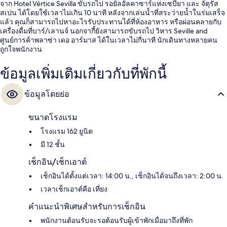
จาก Hotel Vértice Sevilla ขับรถไป รอยัลอัลคาซาร์แห่งเซบียา และ จัตุรัส
สเปน ได้โดยใช้เวลาไม่เกิน 10 นาที หลังจากเล่นน้ำที่สระว่ายน้ำในร่มเสร็จ
แล้ว คุณก็สามารถไปหาอะไรรับประทานได้ที่ห้องอาหาร หรือผ่อนคลายกับ
เครื่องดื่มที่บาร์/เลานจ์ นอกจากี้ยังสามารถขับรถไป วิหาร Seville and
ศูนย์การค้าพลาซ่า เดอ อาร์มาส ได้ในเวลาไม่กี่นาที นักเดินทางหลายคน
ถูกใจพนักงาน
ข้อมูลเพิ่มเติมเกี่ยวกับที่พักนี้
ข้อมูลโดยย่อ
ขนาดโรงแรม
โรงแรม 162 ยูนิต
มี 12 ชั้น
เช็กอิน/เช็กเอาต์
เช็กอินได้ตั้งแต่เวลา: 14:00 น., เช็กอินได้จนถึงเวลา: 2:00 น.
เวลาเช็กเอาต์คือ เที่ยง
คำแนะนำพิเศษสำหรับการเช็กอิน
พนักงานต้อนรับจะรอต้อนรับผู้เข้าพักเมื่อมาถึงที่พัก