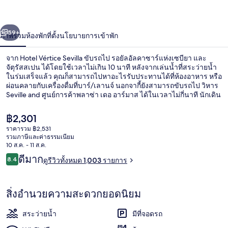
่อน
ถัดไป
น้า
59+
ภาพรวม
ห้องพัก
ที่ตั้ง
นโยบายการเข้าพัก
จาก Hotel Vértice Sevilla ขับรถไป รอยัลอัลคาซาร์แห่งเซบียา และ
จัตุรัสสเปน ได้โดยใช้เวลาไม่เกิน 10 นาที หลังจากเล่นน้ำที่สระว่ายน้ำ
ในร่มเสร็จแล้ว คุณก็สามารถไปหาอะไรรับประทานได้ที่ห้องอาหาร หรือ
ผ่อนคลายกับเครื่องดื่มที่บาร์/เลานจ์ นอกจากี้ยังสามารถขับรถไป วิหาร
Seville and ศูนย์การค้าพลาซ่า เดอ อาร์มาส ได้ในเวลาไม่กี่นาที นักเดิน
ทางหลายคนถูกใจพนักงาน
ราคา
฿2,301
ปัจจุบัน
ราคารวม ฿2,531
฿2,301
รวมภาษีและค่าธรรมเนียม
สระว่ายน้ำในร่ม
10 ส.ค. - 11 ส.ค.
รีวิว
ดีมาก
8.4
ดูรีวิวทั้งหมด 1,003 รายการ
8.4 จาก 10
สิ่งอำนวยความสะดวกยอดนิยม
สระว่ายน้ำ
มีที่จอดรถ