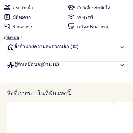
ะ
พัก
แ
สระว่ายน้ำ
สัตว์เลี้ยงเข้าพักได้
ชื่น
น
น
มีที่จอดรถ
Wi-Fi ฟรี
ชอบ
สู
ร้านอาหาร
เครื่องปรับอากาศ
ง
สุ
ดูทั้งหมด
ด
จ
สิ่งอำนวยความสะดวกหลัก
(12)
า
ก
นั
รู้สึกเหมือนอยู่บ้าน
(6)
ก
เ
ดิ
น
ท
า
สิ่งที่เราชอบในที่พักแห่งนี้
ง