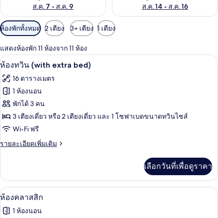
ส.ค. 7 - ส.ค. 9
ส.ค. 14 - ส.ค. 16
ตัว
ห้องพักทั้งหมด
2 เตียง
3+ เตียง
1 เตียง
กรอง
แสดงห้องพัก 11 ห้องจาก 11 ห้อง
ที่
ห้องทวิน (with extra bed) | มินิบาร์, ตู
เปิด
มี
9
ห้องทวิน (with extra bed)
ให้
ภาพถ่าย
16 ตารางเมตร
สำหรับ
ทั้งหมด
1 ห้องนอน
ห้อง
ของ
พักได้ 3 คน
พัก
ห้อง
3 เตียงเดี่ยว หรือ 2 เตียงเดี่ยว และ 1 โซฟาเบดขนาดทวินไซส์
Wi-Fi ฟรี
ทวิน
(with
ราย
รายละเอียดเพิ่มเติม
ละเอียด
extra
เพิ่ม
bed)
เลือกวันที่เพื่อดูราคา
เติม
เกี่ยว
กับ
มินิบาร์, ตู้นิรภัยในห้องพัก, โต๊ะทำงาน,
เปิด
9
ห้อง
ห้องคลาสสิก
ทวิ
ภาพถ่าย
1 ห้องนอน
น