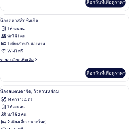
เลือกวันที่เพื่อดูราคา
เติม
เกี่ยว
กับ
มินิบาร์, ตู้นิรภัยในห้องพัก, โต๊ะทำงาน,
เปิด
5
ห้อง
ห้องคลาสสิกซิงเกิล
พรีเมียม
ภาพถ่าย
1 ห้องนอน
ทั้งหมด
พักได้ 1 คน
ของ
1 เตียงสำหรับสองท่าน
ห้อง
Wi-Fi ฟรี
คลาส
ราย
รายละเอียดเพิ่มเติม
ละเอียด
สิก
เพิ่ม
เลือกวันที่เพื่อดูราคา
เติม
ซิงเกิล
เกี่ยว
กับ
ห้องสแตนดาร์ด, วิวสวนหย่อม | มินิบาร์,
เปิด
8
ห้อง
ห้องสแตนดาร์ด, วิวสวนหย่อม
คลาส
ภาพถ่าย
14 ตารางเมตร
สิก
ทั้งหมด
ซิงเกิล
1 ห้องนอน
ของ
พักได้ 2 คน
ห้อง
2 เตียงเดี่ยวขนาดใหญ่