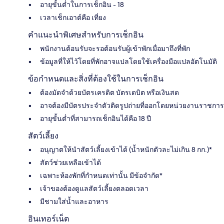
อายุขั้นต่ำในการเช็กอิน - 18
เวลาเช็กเอาต์คือ เที่ยง
คำแนะนำพิเศษสำหรับการเช็กอิน
พนักงานต้อนรับจะรอต้อนรับผู้เข้าพักเมื่อมาถึงที่พัก
ข้อมูลที่ให้ไว้โดยที่พักอาจแปลโดยใช้เครื่องมือแปลอัตโนมัติ
ข้อกำหนดและสิ่งที่ต้องใช้ในการเช็กอิน
ต้องมัดจำด้วยบัตรเครดิต บัตรเดบิต หรือเงินสด
อาจต้องมีบัตรประจำตัวติดรูปถ่ายที่ออกโดยหน่วยงานราชการ
อายุขั้นต่ำที่สามารถเช็กอินได้คือ 18 ปี
สัตว์เลี้ยง
อนุญาตให้นำสัตว์เลี้ยงเข้าได้ (น้ำหนักตัวละไม่เกิน 8 กก.)*
สัตว์ช่วยเหลือเข้าได้
เฉพาะห้องพักที่กำหนดเท่านั้น มีข้อจำกัด*
เจ้าของต้องดูแลสัตว์เลี้ยงตลอดเวลา
มีชามใส่น้ำและอาหาร
อินเทอร์เน็ต