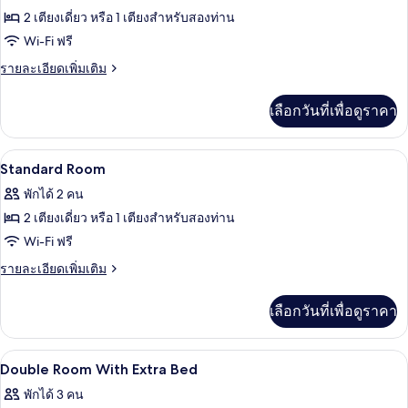
ทั้งหมด
สวี
2 เตียงเดี่ยว หรือ 1 เตียงสำหรับสองท่าน
ท,
ของ
Wi-Fi ฟรี
ระเบียง,
Premium
วิว
ราย
รายละเอียดเพิ่มเติม
เมือง
Room
ละเอียด
เพิ่ม
เลือกวันที่เพื่อดูราคา
เติม
เกี่ยว
กับ
มินิบาร์, ตู้นิรภัยในห้องพัก, โต๊ะทำงาน,
เปิด
7
Premium
Standard Room
Room
ภาพถ่าย
พักได้ 2 คน
ทั้งหมด
2 เตียงเดี่ยว หรือ 1 เตียงสำหรับสองท่าน
ของ
Wi-Fi ฟรี
Standard
ราย
รายละเอียดเพิ่มเติม
Room
ละเอียด
เพิ่ม
เลือกวันที่เพื่อดูราคา
เติม
เกี่ยว
กับ
มินิบาร์, ตู้นิรภัยในห้องพัก, โต๊ะทำงาน,
เปิด
3
Standard
Double Room With Extra Bed
Room
ภาพถ่าย
พักได้ 3 คน