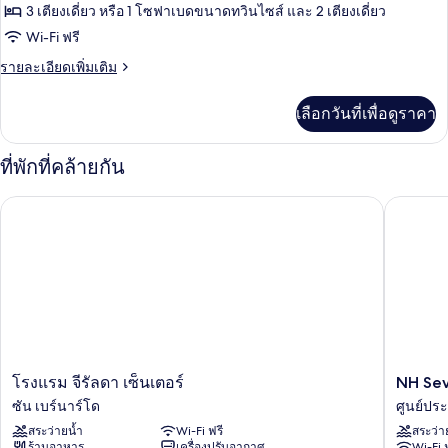
ทั้งหมด
3 เตียงเดี่ยว หรือ 1 โซฟาเบดขนาดทวินไซส์ และ 2 เตียงเดี่ยว
ของ
Wi-Fi ฟรี
Double
ราย
รายละเอียดเพิ่มเติม
Room
ละเอียด
เพิ่ม
With
เลือกวันที่เพื่อดูราคา
เติม
Extra
เกี่ยว
Bed
กับ
ที่พักที่คล้ายกัน
Double
Room
NH Sevil
โรงแรม จีรัลดา เซ็นเตอร์
With
Extra
Bed
โรงแรม
NH
โรงแรม จีรัลดา เซ็นเตอร์
NH Sev
จี
Sevilla
ซัน เบร์นาร์โด
ศูนย์ประ
รัล
Plaza
สระว่ายน้ำ
Wi-Fi ฟรี
สระว่า
ดา
de
ร้านอาหาร
เครื่องปรับอากาศ
Wi-Fi 