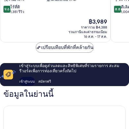
เซ็นเตอร์
Armas
ซัน
ศูนย์
9.6
8.8
ไร้ที่ติ
ดีเลิ
9.6
8.8
เบร์
ประวัติศ
จาก
จาก
1,351 รีวิว
1,004
นาร์
10,
10,
ราคา
฿3,989
โด
ไร้
ดี
ปัจจุบัน
ที่
เลิศ,
ราคารวม ฿4,388
คือ
รวมภาษีและค่าธรรมเนียม
ติ,
1,004
฿3,989
16 ส.ค. - 17 ส.ค.
1,351
รีวิว
รีวิว
เปรียบเทียบที่พักที่คล้ายกัน
เข้าสู่ระบบเพื่อดูส่วนลดและสิทธิพิเศษที่ร่วมรายการ สะสม
รีวอร์ดเพื่อการท่องเที่ยวครั้งถัดไป
เข้าสู่ระบบ
สมัครฟรี
ข้อมูลในย่านนี้