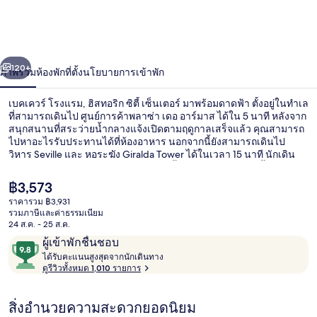
ฮิ
ส
่อน
ถัดไป
น้า
120+
ภาพรวม
ห้องพัก
ที่ตั้ง
นโยบายการเข้าพัก
ทอ
ริก
เบคเควร์ โรงแรม, ฮิสทอริก ซิตี้ เซ็นเตอร์ มาพร้อมดาดฟ้า ตั้งอยู่ในทำเล
ที่สามารถเดินไป ศูนย์การค้าพลาซ่า เดอ อาร์มาส ได้ใน 5 นาที หลังจาก
ซิตี้
สนุกสนานที่สระว่ายน้ำกลางแจ้งเปิดตามฤดูกาลเสร็จแล้ว คุณสามารถ
ไปหาอะไรรับประทานได้ที่ห้องอาหาร นอกจากนี้ยังสามารถเดินไป
วิหาร Seville และ หอระฆัง Giralda Tower ได้ในเวลา 15 นาที นักเดิน
เซ็นเตอร์
ทางต่างมอบคำชมเชยเกี่ยวกับสระว่ายน้ำและพนักงาน ที่พักนี้อยู่ใกล้
ขนส่งสาธารณะ: เดิน 6 นาทีถึง ป้ายรถรางพลาซานูเอวา และ 10 นาที
ราคา
฿3,573
ถึง ป้ายรถราง Archivo de Indias
ปัจจุบัน
ราคารวม ฿3,931
฿3,573
รวมภาษีและค่าธรรมเนียม
ภายใน
24 ส.ค. - 25 ส.ค.
รีวิว
9.8
ผู้เข้าพักชื่นชอบ
ไ
จาก
ได้รับคะแนนสูงสุดจากนักเดินทาง
ด้
ดูรีวิวทั้งหมด 1,010 รายการ
10,
รั
ผู้
บ
สิ่งอำนวยความสะดวกยอดนิยม
ค
เข้า