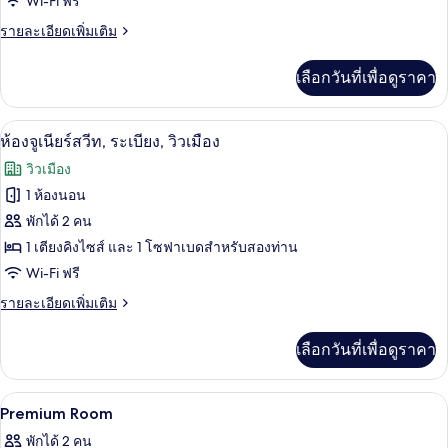
Wi-Fi ฟรี
สแตนดาร์ด,
ราย
รายละเอียดเพิ่มเติม
วิว
ละเอียด
สวน
เพิ่ม
เลือกวันที่เพื่อดูราคา
เติม
หย่อม
เกี่ยว
กับ
ห้องจูเนียร์สวีท, ระเบียง, วิวเมือง | มิน
เปิด
6
ห้อง
ห้องจูเนียร์สวีท, ระเบียง, วิวเมือง
สแตนดาร์ด,
ภาพถ่าย
วิวเมือง
วิว
ทั้งหมด
สวน
1 ห้องนอน
หย่อม
ของ
พักได้ 2 คน
ห้อง
1 เตียงคิงไซส์ และ 1 โซฟาเบดสำหรับสองท่าน
Wi-Fi ฟรี
จู
ราย
รายละเอียดเพิ่มเติม
เนียร์
ละเอียด
สวีท,
เพิ่ม
เลือกวันที่เพื่อดูราคา
เติม
ระเบียง,
เกี่ยว
วิว
กับ
มินิบาร์, ตู้นิรภัยในห้องพัก, โต๊ะทำงาน,
เปิด
4
ห้อง
Premium Room
เมือง
จู
ภาพถ่าย
พักได้ 2 คน
เนียร์