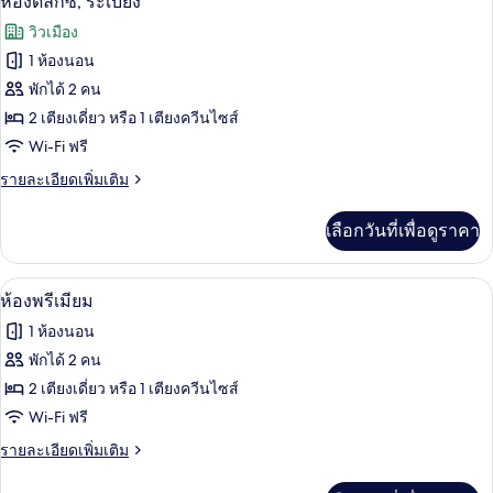
ห้องดีลักซ์, ระเบียง
สแตนดาร์ด
ภาพถ่าย
วิวเมือง
ทั้งหมด
1 ห้องนอน
ของ
พักได้ 2 คน
ห้อง
2 เตียงเดี่ยว หรือ 1 เตียงควีนไซส์
Wi-Fi ฟรี
ดี
ราย
รายละเอียดเพิ่มเติม
ลัก
ละเอียด
ซ์,
เพิ่ม
เลือกวันที่เพื่อดูราคา
เติม
ระเบียง
เกี่ยว
กับ
ห้องพรีเมียม | มินิบาร์, ตู้นิรภัยในห้อง
เปิด
4
ห้อง
ห้องพรีเมียม
ดี
ภาพถ่าย
1 ห้องนอน
ลัก
ทั้งหมด
ซ์,
พักได้ 2 คน
ระเบียง
ของ
2 เตียงเดี่ยว หรือ 1 เตียงควีนไซส์
ห้อง
Wi-Fi ฟรี
พรีเมียม
ราย
รายละเอียดเพิ่มเติม
ละเอียด
เพิ่ม