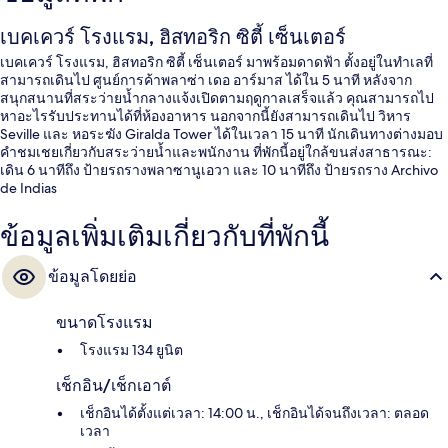
เบคเควร์ โรงแรม, ฮิสทอริก ซิตี้ เซ็นเตอร์
เบคเควร์ โรงแรม, ฮิสทอริก ซิตี้ เซ็นเตอร์ มาพร้อมดาดฟ้า ตั้งอยู่ในทำเลที่
สามารถเดินไป ศูนย์การค้าพลาซ่า เดอ อาร์มาส ได้ใน 5 นาที หลังจาก
สนุกสนานที่สระว่ายน้ำกลางแจ้งเปิดตามฤดูกาลเสร็จแล้ว คุณสามารถไป
หาอะไรรับประทานได้ที่ห้องอาหาร นอกจากนี้ยังสามารถเดินไป วิหาร
Seville และ หอระฆัง Giralda Tower ได้ในเวลา 15 นาที นักเดินทางต่างมอบ
คำชมเชยเกี่ยวกับสระว่ายน้ำและพนักงาน ที่พักนี้อยู่ใกล้ขนส่งสาธารณะ:
เดิน 6 นาทีถึง ป้ายรถรางพลาซานูเอวา และ 10 นาทีถึง ป้ายรถราง Archivo
de Indias
ข้อมูลเพิ่มเติมเกี่ยวกับที่พักนี้
ข้อมูลโดยย่อ
ขนาดโรงแรม
โรงแรม 134 ยูนิต
เช็กอิน/เช็กเอาต์
เช็กอินได้ตั้งแต่เวลา: 14:00 น., เช็กอินได้จนถึงเวลา: ตลอด
เวลา