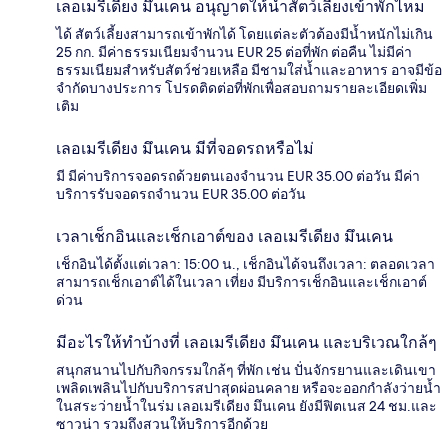
เลอเมรีเดียง มึนเคน อนุญาตให้นำสัตว์เลี้ยงเข้าพักไหม
ได้ สัตว์เลี้ยงสามารถเข้าพักได้ โดยแต่ละตัวต้องมีน้ำหนักไม่เกิน
25 กก. มีค่าธรรมเนียมจำนวน EUR 25 ต่อที่พัก ต่อคืน ไม่มีค่า
ธรรมเนียมสำหรับสัตว์ช่วยเหลือ มีชามใส่น้ำและอาหาร อาจมีข้อ
จำกัดบางประการ โปรดติดต่อที่พักเพื่อสอบถามรายละเอียดเพิ่ม
เติม
เลอเมรีเดียง มึนเคน มีที่จอดรถหรือไม่
มี มีค่าบริการจอดรถด้วยตนเองจำนวน EUR 35.00 ต่อวัน มีค่า
บริการรับจอดรถจำนวน EUR 35.00 ต่อวัน
เวลาเช็กอินและเช็กเอาต์ของ เลอเมรีเดียง มึนเคน
เช็กอินได้ตั้งแต่เวลา: 15:00 น., เช็กอินได้จนถึงเวลา: ตลอดเวลา
สามารถเช็กเอาต์ได้ในเวลา เที่ยง มีบริการเช็กอินและเช็กเอาต์
ด่วน
มีอะไรให้ทำบ้างที่ เลอเมรีเดียง มึนเคน และบริเวณใกล้ๆ
สนุกสนานไปกับกิจกรรมใกล้ๆ ที่พัก เช่น ปั่นจักรยานและเดินเขา
เพลิดเพลินไปกับบริการสปาสุดผ่อนคลาย หรือจะออกกำลังว่ายน้ำ
ในสระว่ายน้ำในร่ม เลอเมรีเดียง มึนเคน ยังมีฟิตเนส 24 ชม.และ
ซาวน่า รวมถึงสวนให้บริการอีกด้วย