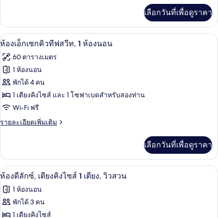
ซ์
โซฟา
เพิ่ม
สวน
เลือกวันที่เพื่อดูราคา
เบด,
เติม
สวีท,
วิว
เกี่ยว
สวน
เตียง
กับ
ห้องเอ็กเซกคิวทีฟสวีท, 1 ห้องนอน | เคร
เปิด
7
ห้อง
ห้องเอ็กเซกคิวทีฟสวีท, 1 ห้องนอน
คิง
ดี
ภาพถ่าย
60 ตารางเมตร
ลัก
ไซส์
ทั้งหมด
ซ์
1 ห้องนอน
1
สวี
ของ
พักได้ 4 คน
ท,
เตียง
เตียง
ห้อง
1 เตียงคิงไซส์ และ 1 โซฟาเบดสำหรับสองท่าน
และ
คิง
Wi-Fi ฟรี
เอ็ก
ไซส์
โซฟา
1
ราย
รายละเอียดเพิ่มเติม
เซก
เบด
เตียง
ละเอียด
คิว
และ
เพิ่ม
เลือกวันที่เพื่อดูราคา
โซฟา
เติม
ทีฟ
เบด
เกี่ยว
สวีท,
กับ
ห้องดีลักซ์, เตียงคิงไซส์ 1 เตียง, วิวสว
เปิด
6
ห้อง
ห้องดีลักซ์, เตียงคิงไซส์ 1 เตียง, วิวสวน
1
เอ็ก
ภาพถ่าย
1 ห้องนอน
ห้อง
เซก
ทั้งหมด
คิว
พักได้ 3 คน
นอน
ทีฟ
ของ
1 เตียงคิงไซส์
สวี