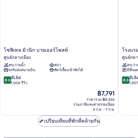
ซ์,
เตียง,
เตียง
วิว
เดี่ยว
2
สวน
เตียง,
วิว
สวน
โซ
โรงแรม
โซฟิเทล มิวนิก บายเออร์โพสท์
โรงแรม
ฟิ
มา
ศูนย์กลางเมือง
ศูนย์กลา
เทล
รี
สระว่ายน้ำ
สปา
สระว่า
มิ
ทิม
รถรับส่งสนามบิน
สัตว์เลี้ยงเข้าพักได้
มีที่จอ
วนิก
มึน
บาย
เคน
8.6
8.6
ดีเลิศ
ดีเลิ
8.6
8.6
เอ
ศูนย์กลา
จาก
จาก
1,006 รีวิว
1,507 
อร์
เมือง
10,
10,
ราคา
฿7,791
โพสท์
ดี
ดี
ปัจจุบัน
ศูนย์กลาง
เลิศ,
เลิศ,
ราคารวม ฿8,336
คือ
เมือง
รวมภาษีและค่าธรรมเนียม
1,006
1,507
฿7,791
6 ก.ย. - 7 ก.ย.
รีวิว
รีวิว
เปรียบเทียบที่พักที่คล้ายกัน