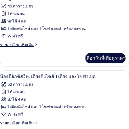
เตียง
เอ็ก
ภาพถ่าย
45 ตารางเมตร
เซก
คิง
ทั้งหมด
คิว
1 ห้องนอน
ไซส์
ทีฟ,
ของ
พักได้ 4 คน
เตียง
1
คิง
ห้อง
1 เตียงคิงไซส์ และ 1 โซฟาเบดสำหรับสองท่าน
เตียง
ไซส์
Wi-Fi ฟรี
จู
1
เตียง
ราย
รายละเอียดเพิ่มเติม
เนียร์
ละเอียด
สวีท,
เพิ่ม
เลือกวันที่เพื่อดูราคา
เติม
เตียง
เกี่ยว
คิง
กับ
ห้องดีลักซ์สวีท, เตียงคิงไซส์ 1 เตียง 
เปิด
6
ห้อง
ห้องดีลักซ์สวีท, เตียงคิงไซส์ 1 เตียง และโซฟาเบด
ไซส์
จู
ภาพถ่าย
52 ตารางเมตร
เนียร์
1
ทั้งหมด
สวี
1 ห้องนอน
เตียง
ท,
ของ
พักได้ 4 คน
เตียง
และ
คิง
ห้อง
1 เตียงคิงไซส์ และ 1 โซฟาเบดสำหรับสองท่าน
โซฟา
ไซส์
Wi-Fi ฟรี
ดี
1
เบด,
เตียง
ราย
รายละเอียดเพิ่มเติม
ลัก
วิว
และ
ละเอียด