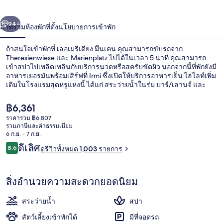
เดียง
่อน
ถัดไป
น้า
94+
ภาพรวม
ห้องพัก
ที่ตั้ง
นโยบายการเข้าพัก
มึน
เคน
ถ้าสนใจเข้าพักที่ เลอเมรีเดียง มึนเคน คุณสามารถขับรถจาก
Theresienwiese และ Marienplatz ไปได้ในเวลา 5 นาที คุณสามารถ
เข้าสปาไปเพลิดเพลินกับบริการนวดหรือสครับขัดผิว นอกจากนี้ที่พักยังมี
อาหารเยอรมันพร้อมเสิร์ฟที่ Irmi ซึ่งเปิดให้บริการอาหารเย็น ไฮไลท์เพิ่ม
เติมในโรงแรมสุดหรูแห่งนี้ ได้แก่ สระว่ายน้ำในร่ม บาร์/เลานจ์ และ
ฟิตเนส 24 ชม. นักเดินทางเทคะแนนให้พนักงานและทำเล ใกล้ขนส่ง
สาธารณะ: เดิน 3 นาทีถึง สถานีรถราง Holzkirchner Bahnhof และ 4
ราคา
฿6,361
นาทีถึง สถานี U-Bahnเซ็นทรัล
ปัจจุบัน
ราคารวม ฿6,807
฿6,361
รวมภาษีและค่าธรรมเนียม
สิ่งอำนวยความสะดวกในที่พัก
6 ก.ย. - 7 ก.ย.
รีวิว
ดีเลิศ
8.6
ดูรีวิวทั้งหมด 1,003 รายการ
8.6 จาก 10
สิ่งอำนวยความสะดวกยอดนิยม
สระว่ายน้ำ
สปา
สัตว์เลี้ยงเข้าพักได้
มีที่จอดรถ