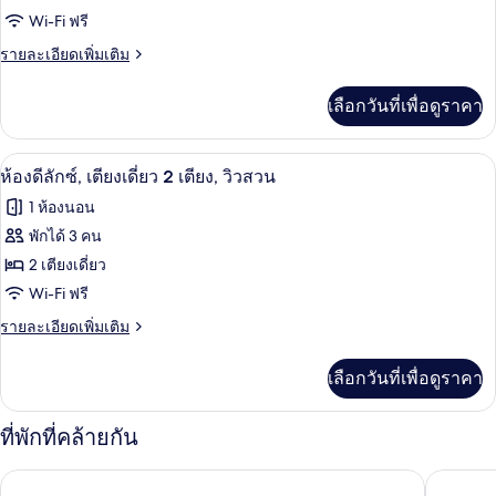
ท,
ห้อง
Wi-Fi ฟรี
1
ดี
ราย
รายละเอียดเพิ่มเติม
ห้อง
ละเอียด
นอน
ลัก
เพิ่ม
เลือกวันที่เพื่อดูราคา
เติม
ซ์,
เกี่ยว
เตียง
กับ
ห้องดีลักซ์, เตียงเดี่ยว 2 เตียง, วิวสวน
เปิด
6
ห้อง
ห้องดีลักซ์, เตียงเดี่ยว 2 เตียง, วิวสวน
คิง
ดี
ภาพถ่าย
1 ห้องนอน
ลัก
ไซส์
ทั้งหมด
ซ์,
พักได้ 3 คน
1
เตียง
ของ
2 เตียงเดี่ยว
เตียง,
คิง
ไซส์
ห้อง
Wi-Fi ฟรี
วิว
1
ดี
ราย
รายละเอียดเพิ่มเติม
เตียง,
สวน
ละเอียด
วิว
ลัก
เพิ่ม
สวน
เลือกวันที่เพื่อดูราคา
เติม
ซ์,
เกี่ยว
เตียง
กับ
ที่พักที่คล้ายกัน
ห้อง
เดี่ยว
ดี
โซฟิเทล มิวนิก บายเออร์โพสท์
โรงแรมมา
2
ลัก