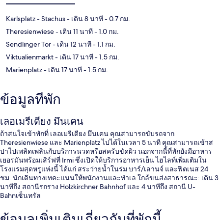
Karlsplatz - Stachus
- เดิน 8 นาที
- 0.7 กม.
Theresienwiese
- เดิน 11 นาที
- 1.0 กม.
Sendlinger Tor
- เดิน 12 นาที
- 1.1 กม.
Viktualienmarkt
- เดิน 17 นาที
- 1.5 กม.
Marienplatz
- เดิน 17 นาที
- 1.5 กม.
ข้อมูลที่พัก
เลอเมรีเดียง มึนเคน
ถ้าสนใจเข้าพักที่ เลอเมรีเดียง มึนเคน คุณสามารถขับรถจาก
Theresienwiese และ Marienplatz ไปได้ในเวลา 5 นาที คุณสามารถเข้าส
ปาไปเพลิดเพลินกับบริการนวดหรือสครับขัดผิว นอกจากนี้ที่พักยังมีอาหาร
เยอรมันพร้อมเสิร์ฟที่ Irmi ซึ่งเปิดให้บริการอาหารเย็น ไฮไลท์เพิ่มเติมใน
โรงแรมสุดหรูแห่งนี้ ได้แก่ สระว่ายน้ำในร่ม บาร์/เลานจ์ และฟิตเนส 24
ชม. นักเดินทางเทคะแนนให้พนักงานและทำเล ใกล้ขนส่งสาธารณะ: เดิน 3
นาทีถึง สถานีรถราง Holzkirchner Bahnhof และ 4 นาทีถึง สถานี U-
Bahnเซ็นทรัล
ข้อมูลเพิ่มเติมเกี่ยวกับที่พักนี้