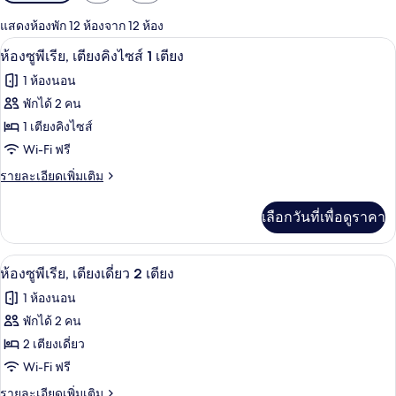
กรอง
แสดงห้องพัก 12 ห้องจาก 12 ห้อง
ที่
ห้องซูพีเรีย, เตียงคิงไซส์ 1 เตียง | เคร
เปิด
มี
6
ห้องซูพีเรีย, เตียงคิงไซส์ 1 เตียง
ให้
ภาพถ่าย
1 ห้องนอน
สำหรับ
ทั้งหมด
พักได้ 2 คน
ห้อง
ของ
1 เตียงคิงไซส์
พัก
ห้อง
Wi-Fi ฟรี
ซู
ราย
รายละเอียดเพิ่มเติม
ละเอียด
พี
เพิ่ม
เลือกวันที่เพื่อดูราคา
เติม
เรีย,
เกี่ยว
เตียง
กับ
เครื่องนอนระดับพรีเมียม, ผ้านวมขนเป็ด
เปิด
6
ห้อง
ห้องซูพีเรีย, เตียงเดี่ยว 2 เตียง
คิง
ซู
ภาพถ่าย
1 ห้องนอน
พี
ไซส์
ทั้งหมด
เรีย,
พักได้ 2 คน
1
เตียง
ของ
2 เตียงเดี่ยว
เตียง
คิง
ไซส์
ห้อง
Wi-Fi ฟรี
1
ซู
ราย
รายละเอียดเพิ่มเติม