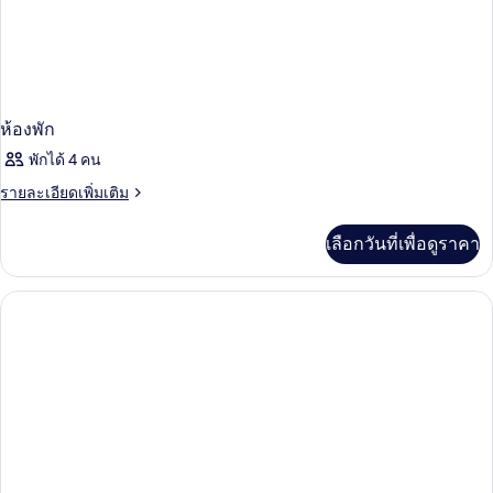
สวน
บน
สาธารณะ,
ชั้น
(Mobility
บน
Accessible,
(Mobility
Roll-
Accessible,
in
Roll-
ห้องพัก
in
Shower)
พักได้ 4 คน
Shower)
ราย
รายละเอียดเพิ่มเติม
ละเอียด
เพิ่ม
เลือกวันที่เพื่อดูราคา
เติม
เกี่ยว
กับ
ห้อง
พัก