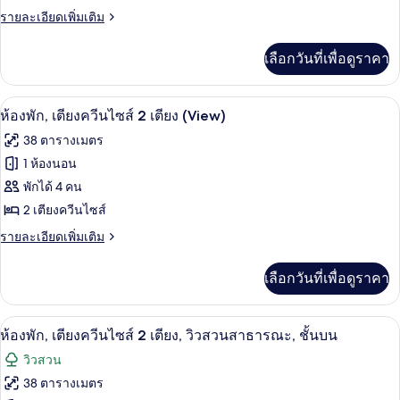
(Emerald
พัก,
ราย
รายละเอียดเพิ่มเติม
Bay)
ละเอียด
เตียง
เพิ่ม
เลือกวันที่เพื่อดูราคา
เติม
คิง
เกี่ยว
ไซส์
กับ
เครื่องนอนป้องกันสารก่อภูมิแพ้, ตู้นิรภ
เปิด
5
ห้อง
ห้องพัก, เตียงควีนไซส์ 2 เตียง (View)
1
พัก,
ภาพถ่าย
เตียง,
38 ตารางเมตร
เตียง
ทั้งหมด
คิง
1 ห้องนอน
ระเบียง
ไซส์
ของ
พักได้ 4 คน
(View)
1
เตียง,
ห้อง
2 เตียงควีนไซส์
ระเบียง
พัก,
ราย
รายละเอียดเพิ่มเติม
(View)
ละเอียด
เตียง
เพิ่ม
เลือกวันที่เพื่อดูราคา
เติม
ควีน
เกี่ยว
ไซส์
กับ
เครื่องนอนป้องกันสารก่อภูมิแพ้, ตู้นิรภ
เปิด
7
ห้อง
ห้องพัก, เตียงควีนไซส์ 2 เตียง, วิวสวนสาธารณะ, ชั้นบน
2
พัก,
ภาพถ่าย
เตียง
วิวสวน
เตียง
ทั้งหมด
ควีน
(View)
38 ตารางเมตร
ไซส์