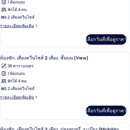
ของ
1 ห้องนอน
2
เตียง
ห้อง
พักได้ 4 คน
(View)
2 เตียงควีนไซส์
พัก,
ราย
รายละเอียดเพิ่มเติม
เตียง
ละเอียด
ควีน
เพิ่ม
เลือกวันที่เพื่อดูราคา
เติม
ไซส์
เกี่ยว
2
กับ
เครื่องนอนป้องกันสารก่อภูมิแพ้, ตู้นิรภ
เปิด
8
ห้อง
ห้องพัก, เตียงควีนไซส์ 2 เตียง, ชั้นบน (View)
เตียง,
พัก,
ภาพถ่าย
38 ตารางเมตร
วิว
เตียง
ทั้งหมด
ควีน
1 ห้องนอน
สวน
ไซส์
ของ
พักได้ 4 คน
2
สาธารณะ,
เตียง,
ห้อง
2 เตียงควีนไซส์
ชั้น
วิว
พัก,
ราย
รายละเอียดเพิ่มเติม
สวน
บน
ละเอียด
สาธารณะ,
เตียง
เพิ่ม
ชั้น
เลือกวันที่เพื่อดูราคา
เติม
ควีน
บน
เกี่ยว
ไซส์
กับ
เครื่องนอนป้องกันสารก่อภูมิแพ้, ตู้นิรภ
เปิด
4
ห้อง
ห้องพัก, เตียงควีนไซส์ 2 เตียง, ปลอดบุหรี่, ระเบียง (Mobility