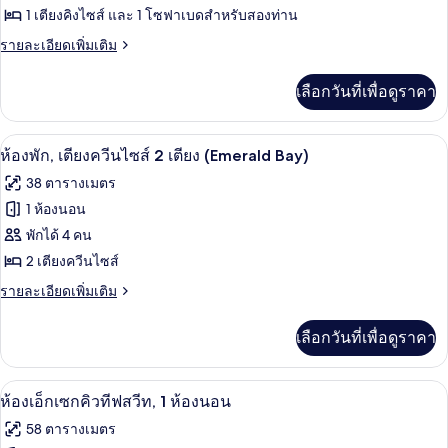
เตียง,
ห้อง
1 เตียงคิงไซส์ และ 1 โซฟาเบดสำหรับสองท่าน
ระเบียง
ดี
ราย
รายละเอียดเพิ่มเติม
(View)
ละเอียด
ลัก
เพิ่ม
เลือกวันที่เพื่อดูราคา
เติม
ซ์
เกี่ยว
สวีท,
กับ
เครื่องนอนป้องกันสารก่อภูมิแพ้, ตู้นิรภ
เปิด
5
ห้อง
ห้องพัก, เตียงควีนไซส์ 2 เตียง (Emerald Bay)
1
ดี
ภาพถ่าย
ห้อง
38 ตารางเมตร
ลัก
ทั้งหมด
ซ์
1 ห้องนอน
นอน
สวี
ของ
พักได้ 4 คน
ท,
1
ห้อง
2 เตียงควีนไซส์
ห้อง
พัก,
ราย
รายละเอียดเพิ่มเติม
นอน
ละเอียด
เตียง
เพิ่ม
เลือกวันที่เพื่อดูราคา
เติม
ควีน
เกี่ยว
ไซส์
กับ
ห้องเอ็กเซกคิวทีฟสวีท, 1 ห้องนอน | เครื
เปิด
5
ห้อง
ห้องเอ็กเซกคิวทีฟสวีท, 1 ห้องนอน
2
พัก,
ภาพถ่าย
เตียง
58 ตารางเมตร
เตียง