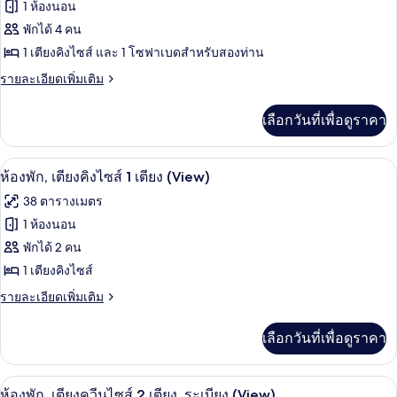
ทั้งหมด
ควีน
(Emerald
1 ห้องนอน
ไซส์
Bay)
ของ
พักได้ 4 คน
2
เตียง
ห้อง
1 เตียงคิงไซส์ และ 1 โซฟาเบดสำหรับสองท่าน
(Emerald
เอ็ก
ราย
รายละเอียดเพิ่มเติม
Bay)
ละเอียด
เซก
เพิ่ม
เลือกวันที่เพื่อดูราคา
เติม
คิว
เกี่ยว
ทีฟ
กับ
เครื่องนอนป้องกันสารก่อภูมิแพ้, ตู้นิรภ
เปิด
6
ห้อง
ห้องพัก, เตียงคิงไซส์ 1 เตียง (View)
สวีท,
เอ็ก
ภาพถ่าย
38 ตารางเมตร
1
เซก
ทั้งหมด
คิว
1 ห้องนอน
ห้อง
ทีฟ
ของ
พักได้ 2 คน
นอน
สวี
ท,
ห้อง
1 เตียงคิงไซส์
1
พัก,
ราย
รายละเอียดเพิ่มเติม
ห้อง
ละเอียด
นอน
เตียง
เพิ่ม
เลือกวันที่เพื่อดูราคา
เติม
คิง
เกี่ยว
ไซส์
กับ
เครื่องนอนป้องกันสารก่อภูมิแพ้, ตู้นิรภ
เปิด
4
ห้อง
ห้องพัก, เตียงควีนไซส์ 2 เตียง, ระเบียง (View)