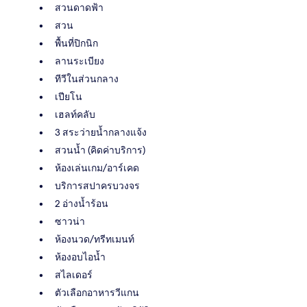
สวนดาดฟ้า
สวน
พื้นที่ปิกนิก
ลานระเบียง
ทีวีในส่วนกลาง
เปียโน
เฮลท์คลับ
3 สระว่ายน้ำกลางแจ้ง
สวนน้ำ (คิดค่าบริการ)
ห้องเล่นเกม/อาร์เคด
บริการสปาครบวงจร
2 อ่างน้ำร้อน
ซาวน่า
ห้องนวด/ทรีทเมนท์
ห้องอบไอน้ำ
สไลเดอร์
ตัวเลือกอาหารวีแกน