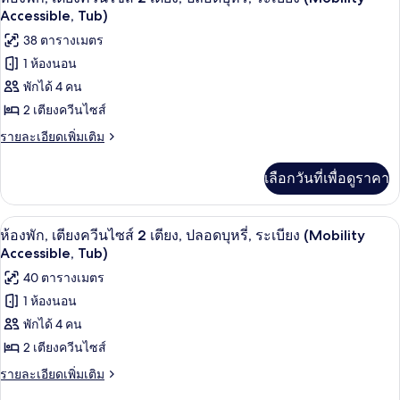
2
พัก,
ภาพถ่าย
Accessible, Tub)
เตียง,
เตียง
ทั้งหมด
38 ตารางเมตร
ควีน
ชั้น
ไซส์
1 ห้องนอน
ของ
บน
2
พักได้ 4 คน
เตียง,
ห้อง
(View)
ชั้น
2 เตียงควีนไซส์
พัก,
บน
ราย
รายละเอียดเพิ่มเติม
(View)
เตียง
ละเอียด
เพิ่ม
ควีน
เลือกวันที่เพื่อดูราคา
เติม
ไซส์
เกี่ยว
กับ
2
เครื่องนอนป้องกันสารก่อภูมิแพ้, ตู้นิรภ
เปิด
3
ห้อง
ห้องพัก, เตียงควีนไซส์ 2 เตียง, ปลอดบุหรี่, ระเบียง (Mobility
เตียง,
พัก,
ภาพถ่าย
Accessible, Tub)
เตียง
ปลอด
ทั้งหมด
40 ตารางเมตร
ควีน
บุหรี่,
ไซส์
1 ห้องนอน
ของ
2
ระเบียง
พักได้ 4 คน
เตียง,
ห้อง
(Mobility
ปลอด
2 เตียงควีนไซส์
พัก,
บุหรี่,
Accessible,
ราย
รายละเอียดเพิ่มเติม
ระเบียง
เตียง
Tub)
ละเอียด
(Mobility