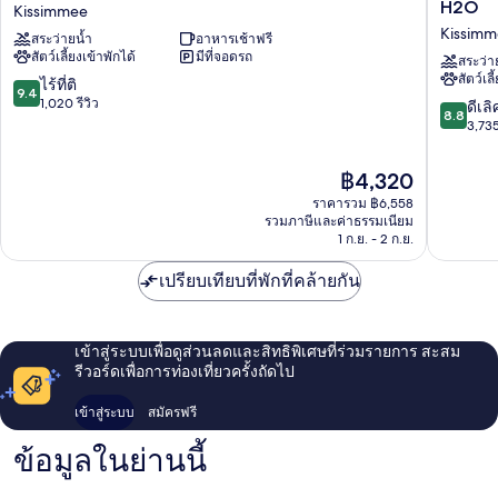
Suites
กา
H2O
Kissimmee
โดย
ริ
Kissim
สระว่ายน้ำ
อาหารเช้าฟรี
Hilton
ตา
สัตว์เลี้ยงเข้าพักได้
มีที่จอดรถ
Orlando
วิ
สระว่า
สัตว์เลี
Sunset
ลล์
9.4
ไร้ที่ติ
9.4
Walk
รี
จาก
1,020 รีวิว
8.8
ดีเลิ
8.8
Kissimmee
สอร์ต
10,
จาก
3,735
ออร์
ไร้
10,
แลน
ที่
ดี
ราคา
฿4,320
โด
ติ,
เลิศ,
ปัจจุบัน
พร้อม
1,020
ราคารวม ฿6,558
3,735
คือ
รวมภาษีและค่าธรรมเนียม
สวน
รีวิว
รีวิว
฿4,320
1 ก.ย. - 2 ก.ย.
น้ำ
H2O
เปรียบเทียบที่พักที่คล้ายกัน
Kissimm
เข้าสู่ระบบเพื่อดูส่วนลดและสิทธิพิเศษที่ร่วมรายการ สะสม
รีวอร์ดเพื่อการท่องเที่ยวครั้งถัดไป
เข้าสู่ระบบ
สมัครฟรี
ข้อมูลในย่านนี้