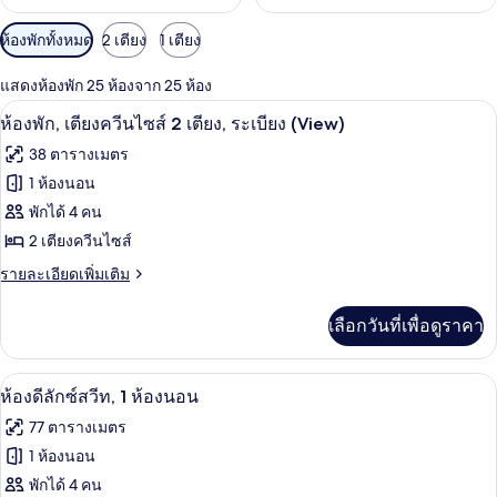
ตัว
ห้องพักทั้งหมด
2 เตียง
1 เตียง
กรอง
แสดงห้องพัก 25 ห้องจาก 25 ห้อง
ที่
เครื่องนอนป้องกันสารก่อภูมิแพ้, ตู้นิรภ
เปิด
มี
4
ห้องพัก, เตียงควีนไซส์ 2 เตียง, ระเบียง (View)
ให้
ภาพถ่าย
38 ตารางเมตร
สำหรับ
ทั้งหมด
1 ห้องนอน
ห้อง
ของ
พักได้ 4 คน
พัก
ห้อง
2 เตียงควีนไซส์
พัก,
ราย
รายละเอียดเพิ่มเติม
ละเอียด
เตียง
เพิ่ม
เลือกวันที่เพื่อดูราคา
เติม
ควีน
เกี่ยว
ไซส์
กับ
ห้องดีลักซ์สวีท, 1 ห้องนอน | เครื่องนอนป
เปิด
3
ห้อง
ห้องดีลักซ์สวีท, 1 ห้องนอน
2
พัก,
ภาพถ่าย
เตียง,
77 ตารางเมตร
เตียง
ทั้งหมด
ควีน
1 ห้องนอน
ระเบียง
ไซส์
ของ
พักได้ 4 คน
(View)
2