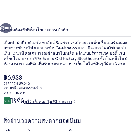
พาล์
มส์
่อน
ถัดไป
น้า
110+
ภาพรวม
ห้องพัก
ที่ตั้ง
นโยบายการเข้าพัก
รีสอร์ท
แอนด์
เมื่อเข้าพักที่ เกย์ลอร์ด พาล์มส์ รีสอร์ทแอนด์คอนเวนชั่นเซ็นเตอร์ คุณจะ
สามารถขับรถไป สนามกอล์ฟ Celebration และ เมืองเก่า โดยใช้เวลาไม่
คอน
เกิน 10 นาที คุณสามารถเข้าสปาไปเพลิดเพลินกับบริการนวด บอดี้แรป
หรืออโรมาเธอราพี อีกทั้งแวะ Old Hickory Steakhouse ซึ่งเป็นหนึ่งใน 6
ห้องอาหารของที่พักเพื่อรับประทานอาหารเย็น ไฮไลท์อื่นๆ ได้แก่ 3 สระ
เวน
ว่ายน้ำกลางแจ้ง สวนน้ำ และบาร์ริมสระว่ายน้ำ นักเดินทางเทคะแนน
ให้สระว่ายน้ำและพนักงาน
ชั่น
ราคา
฿6,933
ปัจจุบัน
ราคารวม ฿9,646
฿6,933
เซ็นเตอร์
รวมภาษีและค่าธรรมเนียม
3 สระว่ายน้ำกลางแจ้ง, คาบาน่า (คิดค่าบร
9 ส.ค. - 10 ส.ค.
รีวิว
ไร้ที่ติ
9.4
ดูรีวิวทั้งหมด 1,693 รายการ
9.4 จาก 10
สิ่งอำนวยความสะดวกยอดนิยม