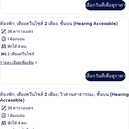
เพิ่ม
ควีน
Accessible,
เลือกวันที่เพื่อดูราคา
เติม
Tub)
ไซส์
เกี่ยว
กับ
2
เครื่องนอนป้องกันสารก่อภูมิแพ้, ตู้นิรภ
เปิด
5
ห้อง
ห้องพัก, เตียงควีนไซส์ 2 เตียง, ชั้นบน (Hearing Accessible)
เตียง,
พัก,
ภาพถ่าย
38 ตารางเมตร
เตียง
ปลอด
ทั้งหมด
ควีน
1 ห้องนอน
บุหรี่,
ไซส์
ของ
พักได้ 4 คน
2
ระเบียง
เตียง,
ห้อง
2 เตียงควีนไซส์
(Mobility
ปลอด
พัก,
ราย
รายละเอียดเพิ่มเติม
บุหรี่,
Accessible,
ละเอียด
ระเบียง
เตียง
Tub)
เพิ่ม
(Mobility
เลือกวันที่เพื่อดูราคา
เติม
ควีน
Accessible,
เกี่ยว
Tub)
ไซส์
กับ
เครื่องนอนป้องกันสารก่อภูมิแพ้, ตู้นิรภ
เปิด
4
ห้อง
ห้องพัก, เตียงควีนไซส์ 2 เตียง, วิวสวนสาธารณะ, ชั้นบน (Hearing
2
พัก,
ภาพถ่าย
Accessible)
เตียง,
เตียง
ทั้งหมด
38 ตารางเมตร
ควีน
ชั้น
ไซส์
1 ห้องนอน
ของ
บน
2
พักได้ 4 คน
เตียง,
ห้อง
(Hearing