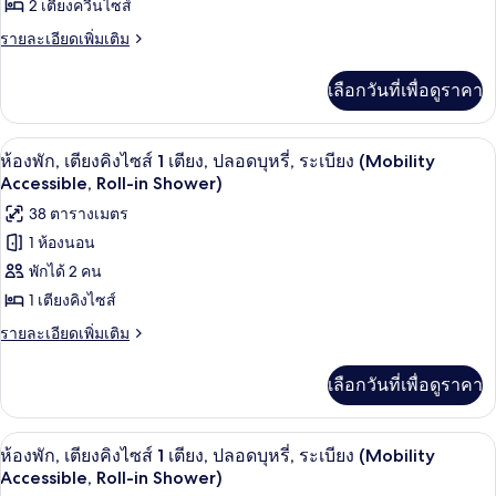
ชั้น
2 เตียงควีนไซส์
Accessible)
พัก,
บน
ราย
รายละเอียดเพิ่มเติม
(Hearing
เตียง
ละเอียด
Accessible)
เพิ่ม
ควีน
เลือกวันที่เพื่อดูราคา
เติม
ไซส์
เกี่ยว
กับ
2
เครื่องนอนป้องกันสารก่อภูมิแพ้, ตู้นิรภ
เปิด
3
ห้อง
ห้องพัก, เตียงคิงไซส์ 1 เตียง, ปลอดบุหรี่, ระเบียง (Mobility
เตียง,
พัก,
ภาพถ่าย
Accessible, Roll-in Shower)
เตียง
วิว
ทั้งหมด
38 ตารางเมตร
ควีน
สวน
ไซส์
1 ห้องนอน
ของ
2
สาธารณะ,
พักได้ 2 คน
เตียง,
ห้อง
วิว
ชั้น
1 เตียงคิงไซส์
พัก,
สวน
บน
ราย
รายละเอียดเพิ่มเติม
สาธารณะ,
เตียง
ละเอียด
ชั้น
(Hearing
เพิ่ม
คิง
บน
Accessible)
เลือกวันที่เพื่อดูราคา
เติม
(Hearing
ไซส์
เกี่ยว
Accessible)
กับ
1
เครื่องนอนป้องกันสารก่อภูมิแพ้, ตู้นิรภ
เปิด
3
ห้อง
ห้องพัก, เตียงคิงไซส์ 1 เตียง, ปลอดบุหรี่, ระเบียง (Mobility
เตียง,
พัก,
ภาพถ่าย
Accessible, Roll-in Shower)
เตียง