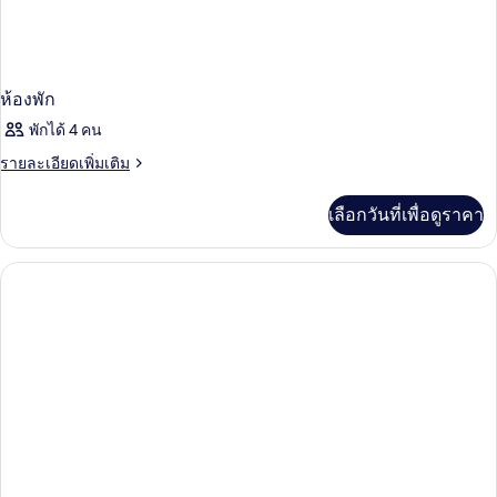
ห้องพัก
พักได้ 4 คน
ราย
รายละเอียดเพิ่มเติม
ละเอียด
เพิ่ม
เลือกวันที่เพื่อดูราคา
เติม
เกี่ยว
กับ
ห้อง
พัก