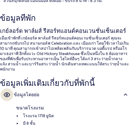
สวนสนุกดิสนีย์ แอนนิมอล คิงดอม
- ขับรถ 8 นาที
- 8.3 กม.
ข้อมูลที่พัก
เกย์ลอร์ด พาล์มส์ รีสอร์ทแอนด์คอนเวนชั่นเซ็นเตอร์
เมื่อเข้าพักที่ เกย์ลอร์ด พาล์มส์ รีสอร์ทแอนด์คอนเวนชั่นเซ็นเตอร์ คุณจะ
สามารถขับรถไป สนามกอล์ฟ Celebration และ เมืองเก่า โดยใช้เวลาไม่เกิน
10 นาที คุณสามารถเข้าสปาไปเพลิดเพลินกับบริการนวด บอดี้แรป หรืออโร
มาเธอราพี อีกทั้งแวะ Old Hickory Steakhouse ซึ่งเป็นหนึ่งใน 6 ห้องอาหาร
ของที่พักเพื่อรับประทานอาหารเย็น ไฮไลท์อื่นๆ ได้แก่ 3 สระว่ายน้ำกลาง
แจ้ง สวนน้ำ และบาร์ริมสระว่ายน้ำ นักเดินทางเทคะแนนให้สระว่ายน้ำและ
พนักงาน
ข้อมูลเพิ่มเติมเกี่ยวกับที่พักนี้
ข้อมูลโดยย่อ
ขนาดโรงแรม
โรงแรม 1718 ยูนิต
มี 8 ชั้น