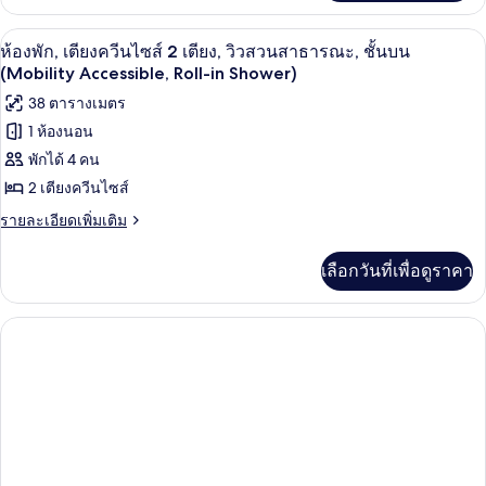
ไซส์
เกี่ยว
in
กับ
2
Shower)
เครื่องนอนป้องกันสารก่อภูมิแพ้, ตู้นิรภ
เปิด
3
ห้อง
ห้องพัก, เตียงควีนไซส์ 2 เตียง, วิวสวนสาธารณะ, ชั้นบน
เตียง,
พัก,
ภาพถ่าย
(Mobility Accessible, Roll-in Shower)
เตียง
ชั้น
ทั้งหมด
38 ตารางเมตร
ควีน
บน
ไซส์
1 ห้องนอน
ของ
2
(Mobility
พักได้ 4 คน
เตียง,
ห้อง
Accessible,
ชั้น
2 เตียงควีนไซส์
พัก,
Roll-
บน
ราย
รายละเอียดเพิ่มเติม
(Mobility
in
เตียง
ละเอียด
Accessible,
Shower)
เพิ่ม
ควีน
Roll-
เลือกวันที่เพื่อดูราคา
เติม
in
ไซส์
เกี่ยว
Shower)
กับ
2
ห้อง
เตียง,
พัก,
เตียง
วิว
ควีน
สวน
ไซส์
2
สาธารณะ,
เตียง,
วิว
ชั้น