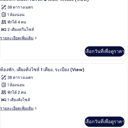
1
พัก,
ภาพถ่าย
เตียง
38 ตารางเมตร
เตียง
ทั้งหมด
คิง
(View)
1 ห้องนอน
ไซส์
ของ
พักได้ 4 คน
1
เตียง
ห้อง
2 เตียงควีนไซส์
(View)
พัก,
ราย
รายละเอียดเพิ่มเติม
ละเอียด
เตียง
เพิ่ม
เลือกวันที่เพื่อดูราคา
เติม
ควีน
เกี่ยว
ไซส์
กับ
เครื่องนอนป้องกันสารก่อภูมิแพ้, ตู้นิรภ
เปิด
4
ห้อง
ห้องพัก, เตียงคิงไซส์ 1 เตียง, ระเบียง (View)
2
พัก,
ภาพถ่าย
เตียง,
38 ตารางเมตร
เตียง
ทั้งหมด
ควีน
1 ห้องนอน
ระเบียง
ไซส์
ของ
พักได้ 2 คน
(View)
2
เตียง,
ห้อง
1 เตียงคิงไซส์
ระเบียง
พัก,
ราย
รายละเอียดเพิ่มเติม
(View)
ละเอียด
เตียง
เพิ่ม
เลือกวันที่เพื่อดูราคา
เติม
คิง