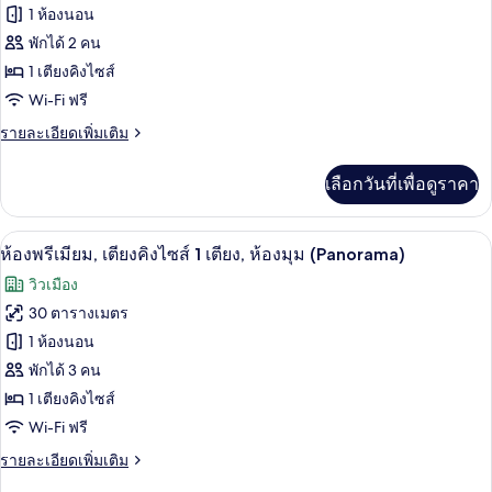
ไซส์
ของ
1 ห้องนอน
1
เตียง
ห้อง
พักได้ 2 คน
1 เตียงคิงไซส์
พรีเมียม,
Wi-Fi ฟรี
เตียง
ราย
รายละเอียดเพิ่มเติม
คิง
ละเอียด
ไซส์
เพิ่ม
เลือกวันที่เพื่อดูราคา
เติม
1
เกี่ยว
เตียง,
กับ
ห้องพรีเมียม, เตียงคิงไซส์ 1 เตียง, ห้อ
เปิด
13
ห้อง
ห้องพรีเมียม, เตียงคิงไซส์ 1 เตียง, ห้องมุม (Panorama)
วิว
พรีเมียม,
ภาพถ่าย
วิวเมือง
เตียง
สวน
ทั้งหมด
คิง
30 ตารางเมตร
สาธารณะ
ไซส์
ของ
1 ห้องนอน
1
เตียง,
ห้อง
พักได้ 3 คน
วิว
1 เตียงคิงไซส์
พรีเมียม,
สวน
Wi-Fi ฟรี
สาธารณะ
เตียง
ราย
รายละเอียดเพิ่มเติม
คิง
ละเอียด