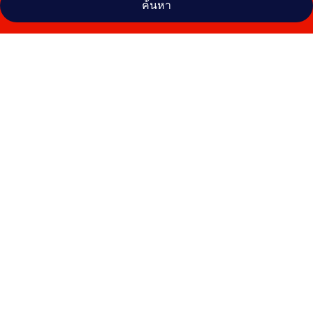
ค้นหา
คลัง
ภาพ
ฮิล
ตัน
เวียนนา