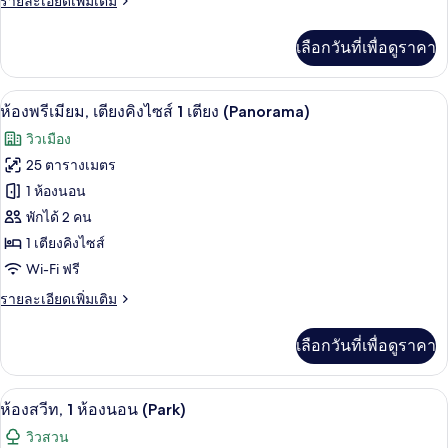
รายละเอียดเพิ่มเติม
สวีท,
ละเอียด
เตียง
เพิ่ม
เลือกวันที่เพื่อดูราคา
เติม
คิง
เกี่ยว
กับ
ไซส์
เครื่องนอนระดับพรีเมียม, ตู้นิรภัยในห้อ
เปิด
10
ห้อง
ห้องพรีเมียม, เตียงคิงไซส์ 1 เตียง (Panorama)
1
จู
ภาพถ่าย
วิวเมือง
เนียร์
เตียง
ทั้งหมด
สวี
25 ตารางเมตร
(Park)
ท,
ของ
1 ห้องนอน
เตียง
คิง
ห้อง
พักได้ 2 คน
ไซส์
1 เตียงคิงไซส์
พรีเมียม,
1
Wi-Fi ฟรี
เตียง
เตียง
(Park)
ราย
รายละเอียดเพิ่มเติม
คิง
ละเอียด
ไซส์
เพิ่ม
เลือกวันที่เพื่อดูราคา
เติม
1
เกี่ยว
เตียง
กับ
ห้องสวีท, 1 ห้องนอน (Park) | บริเวณนั่งเล่
เปิด
7
ห้อง
ห้องสวีท, 1 ห้องนอน (Park)
(Panorama)
พรีเมียม,
ภาพถ่าย
วิวสวน
เตียง