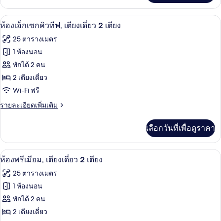
เตียง
เกี่ยว
คิง
กับ
เครื่องนอนระดับพรีเมียม, ตู้นิรภัยในห้อ
เปิด
8
ห้อง
ห้องเอ็กเซกคิวทีฟ, เตียงเดี่ยว 2 เตียง
ไซส์
ดี
ภาพถ่าย
25 ตารางเมตร
ลัก
1
ทั้งหมด
ซ์,
1 ห้องนอน
เตียง
เตียง
ของ
พักได้ 2 คน
(Fitness)
คิง
ไซส์
ห้อง
2 เตียงเดี่ยว
1
Wi-Fi ฟรี
เอ็ก
เตียง
(Fitness)
ราย
รายละเอียดเพิ่มเติม
เซก
ละเอียด
คิว
เพิ่ม
เลือกวันที่เพื่อดูราคา
เติม
ทีฟ,
เกี่ยว
เตียง
กับ
เครื่องนอนระดับพรีเมียม, ตู้นิรภัยในห้อ
เปิด
8
ห้อง
ห้องพรีเมียม, เตียงเดี่ยว 2 เตียง
เดี่ยว
เอ็ก
ภาพถ่าย
25 ตารางเมตร
เซก
2
ทั้งหมด
คิว
1 ห้องนอน
เตียง
ทีฟ,
ของ
พักได้ 2 คน
เตียง
เดี่ยว
ห้อง
2 เตียงเดี่ยว
2