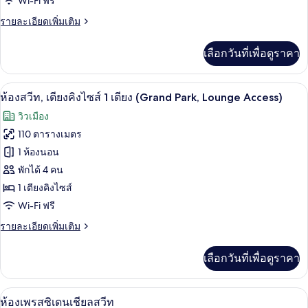
Wi-Fi ฟรี
เตียง
ราย
รายละเอียดเพิ่มเติม
คิง
ละเอียด
ไซส์
เพิ่ม
เลือกวันที่เพื่อดูราคา
เติม
1
เกี่ยว
เตียง,
กับ
ห้องสวีท, เตียงคิงไซส์ 1 เตียง (Grand Par
เปิด
9
แก
ห้องสวีท, เตียงคิงไซส์ 1 เตียง (Grand Park, Lounge Access)
ปลอด
รนด์ลอฟท์,
ภาพถ่าย
วิวเมือง
เตียง
บุหรี่
ทั้งหมด
คิง
110 ตารางเมตร
(Panorama)
ไซส์
ของ
1 ห้องนอน
1
เตียง,
ห้อง
พักได้ 4 คน
ปลอด
1 เตียงคิงไซส์
สวีท,
บุหรี่
Wi-Fi ฟรี
(Panorama)
เตียง
ราย
รายละเอียดเพิ่มเติม
คิง
ละเอียด
ไซส์
เพิ่ม
เลือกวันที่เพื่อดูราคา
เติม
1
เกี่ยว
เตียง
กับ
ห้องเพรสซิเดนเชียลสวีท | บริเวณนั่งเล่น 
เปิด
13
ห้อง
ห้องเพรสซิเดนเชียลสวีท
(Grand