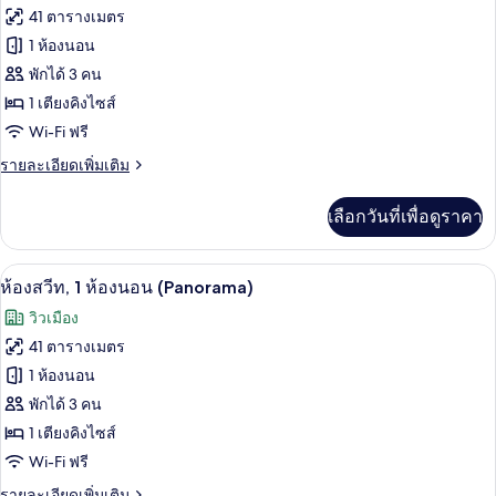
ทั้งหมด
คิง
41 ตารางเมตร
ไซส์
ของ
1 ห้องนอน
1
เตียง
ห้อง
พักได้ 3 คน
(Panorama)
1 เตียงคิงไซส์
สวีท,
Wi-Fi ฟรี
1
ห้อง
ราย
รายละเอียดเพิ่มเติม
ละเอียด
นอน
เพิ่ม
เลือกวันที่เพื่อดูราคา
เติม
(Park)
เกี่ยว
กับ
ห้องสวีท, 1 ห้องนอน (Panorama) | เครื่อ
เปิด
9
ห้อง
ห้องสวีท, 1 ห้องนอน (Panorama)
สวี
ภาพถ่าย
วิวเมือง
ท,
ทั้งหมด
1
41 ตารางเมตร
ห้อง
ของ
1 ห้องนอน
นอน
(Park)
ห้อง
พักได้ 3 คน
1 เตียงคิงไซส์
สวีท,
Wi-Fi ฟรี
1
ราย
รายละเอียดเพิ่มเติม