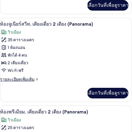
ไซส์
เพิ่ม
เลือกวันที่เพื่อดูราคา
เติม
1
เกี่ยว
เตียง,
กับ
ห้องจูเนียร์สวีท, เตียงเดี่ยว 2 เตียง (P
เปิด
12
ห้อง
ห้องจูเนียร์สวีท, เตียงเดี่ยว 2 เตียง (Panorama)
ห้อง
พรีเมียม,
ภาพถ่าย
วิวเมือง
เตียง
มุม
ทั้งหมด
คิง
35 ตารางเมตร
(Panorama)
ไซส์
ของ
1 ห้องนอน
1
เตียง,
ห้อง
พักได้ 4 คน
ห้อง
2 เตียงเดี่ยว
จู
มุม
Wi-Fi ฟรี
(Panorama)
เนียร์
ราย
รายละเอียดเพิ่มเติม
สวีท,
ละเอียด
เตียง
เพิ่ม
เลือกวันที่เพื่อดูราคา
เติม
เดี่ยว
เกี่ยว
2
กับ
เครื่องนอนระดับพรีเมียม, ตู้นิรภัยในห้อ
เปิด
13
ห้อง
ห้องพรีเมียม, เตียงเดี่ยว 2 เตียง (Panorama)
เตียง
จู
ภาพถ่าย
วิวเมือง
(Panorama)
เนียร์
ทั้งหมด
สวี
25 ตารางเมตร
ท,