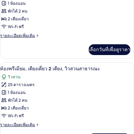
ของ
1 ห้องนอน
เตียง
เดี่ยว
ห้อง
พักได้ 2 คน
2
2 เตียงเดี่ยว
พรีเมียม,
เตียง
Wi-Fi ฟรี
(Panorama)
เตียง
ราย
รายละเอียดเพิ่มเติม
เดี่ยว
ละเอียด
2
เพิ่ม
เลือกวันที่เพื่อดูราคา
เติม
เตียง
เกี่ยว
(Panorama)
กับ
เครื่องนอนระดับพรีเมียม, ตู้นิรภัยในห้อ
เปิด
12
ห้อง
ห้องพรีเมียม, เตียงเดี่ยว 2 เตียง, วิวสวนสาธารณะ
พรีเมียม,
ภาพถ่าย
วิวสวน
เตียง
ทั้งหมด
เดี่ยว
25 ตารางเมตร
2
ของ
1 ห้องนอน
เตียง
(Panorama)
ห้อง
พักได้ 2 คน
2 เตียงเดี่ยว
พรีเมียม,
Wi-Fi ฟรี
เตียง
ราย
รายละเอียดเพิ่มเติม
เดี่ยว
ละเอียด