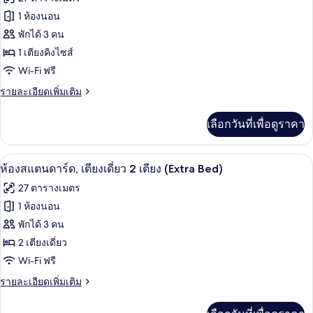
ท,
Penthouse)
ทั้งหมด
เตียง
1 ห้องนอน
คิง
ของ
พักได้ 3 คน
ไซส์
1
ห้อง
1 เตียงคิงไซส์
เตียง
Wi-Fi ฟรี
สแตนดาร์ด,
(Grand
View
ราย
รายละเอียดเพิ่มเติม
เตียง
Penthouse)
ละเอียด
คิง
เพิ่ม
เลือกวันที่เพื่อดูราคา
เติม
ไซส์
เกี่ยว
1
กับ
เครื่องนอนระดับพรีเมียม, ตู้นิรภัยในห้อ
เปิด
6
ห้อง
ห้องสแตนดาร์ด, เตียงเดี่ยว 2 เตียง (Extra Bed)
เตียง
สแตนดาร์ด,
ภาพถ่าย
(Extra
27 ตารางเมตร
เตียง
ทั้งหมด
Bed)
คิง
1 ห้องนอน
ไซส์
ของ
พักได้ 3 คน
1
เตียง
ห้อง
2 เตียงเดี่ยว
(Extra
Wi-Fi ฟรี
สแตนดาร์ด,
Bed)
ราย
รายละเอียดเพิ่มเติม
เตียง
ละเอียด
เดี่ยว
เพิ่ม