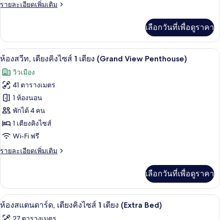
ราย
รายละเอียดเพิ่มเติม
รา
ละเอียด
มิก,
เพิ่ม
เลือกวันที่เพื่อดูราคา
เติม
เตียง
เกี่ยว
กับ
เดี่ยว
ห้องสวีท, เตียงคิงไซส์ 1 เตียง (Grand Vie
เปิด
8
ห้อง
ห้องสวีท, เตียงคิงไซส์ 1 เตียง (Grand View Penthouse)
2
พา
ภาพถ่าย
วิวเมือง
โน
เตียง,
ทั้งหมด
รา
41 ตารางเมตร
ห้อง
มิก,
ของ
1 ห้องนอน
เตียง
มุม
เดี่ยว
ห้อง
พักได้ 4 คน
2
1 เตียงคิงไซส์
สวีท,
เตียง,
Wi-Fi ฟรี
ห้อง
เตียง
มุม
ราย
รายละเอียดเพิ่มเติม
คิง
ละเอียด
ไซส์
เพิ่ม
เลือกวันที่เพื่อดูราคา
เติม
1
เกี่ยว
เตียง
กับ
เครื่องนอนระดับพรีเมียม, ตู้นิรภัยในห้อ
เปิด
6
ห้อง
ห้องสแตนดาร์ด, เตียงคิงไซส์ 1 เตียง (Extra Bed)
(Grand
สวี
ภาพถ่าย
View
27 ตารางเมตร