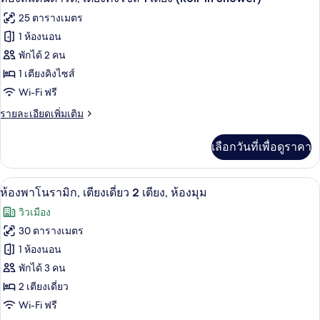
(Park
สวี
ภาพถ่าย
Penthouse)
25 ตารางเมตร
ท,
ทั้งหมด
เตียง
1 ห้องนอน
คิง
ของ
พักได้ 2 คน
ไซส์
1
ห้อง
1 เตียงคิงไซส์
เตียง
Wi-Fi ฟรี
สแตนดาร์ด,
(Park
Penthouse)
ราย
รายละเอียดเพิ่มเติม
เตียง
ละเอียด
คิง
เพิ่ม
เลือกวันที่เพื่อดูราคา
เติม
ไซส์
เกี่ยว
1
กับ
ทีวีจอแอลซีดี 47 นิ้ว พร้อมช่องดิจิตอล, ท
เปิด
14
ห้อง
ห้องพาโนรามิก, เตียงเดี่ยว 2 เตียง, ห้องมุม
เตียง
สแตนดาร์ด,
ภาพถ่าย
(Roll-
วิวเมือง
เตียง
ทั้งหมด
In
คิง
30 ตารางเมตร
ไซส์
Shower)
ของ
1 ห้องนอน
1
เตียง
ห้อง
พักได้ 3 คน
(Roll-
2 เตียงเดี่ยว
พา
In
Wi-Fi ฟรี
Shower)
โน