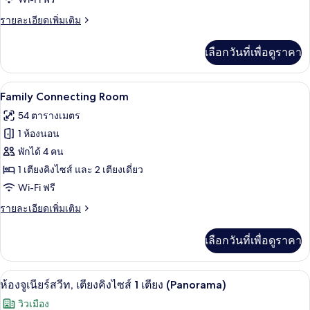
เพ
ราย
รายละเอียดเพิ่มเติม
นท์
ละเอียด
เฮา
เพิ่ม
เลือกวันที่เพื่อดูราคา
เติม
ส์
เกี่ยว
(Park
กับ
Family Connecting Room | เครื่องนอนระด
เปิด
11
แก
Family Connecting Room
Suite)
รนด์
ภาพถ่าย
54 ตารางเมตร
เพ
ทั้งหมด
นท์
1 ห้องนอน
เฮา
ของ
พักได้ 4 คน
ส์
Family
(Park
1 เตียงคิงไซส์ และ 2 เตียงเดี่ยว
Suite)
Connecting
Wi-Fi ฟรี
Room
ราย
รายละเอียดเพิ่มเติม
ละเอียด
เพิ่ม
เลือกวันที่เพื่อดูราคา
เติม
เกี่ยว
กับ
ทีวีจอแอลซีดี 47 นิ้ว พร้อมช่องดิจิตอล, ท
เปิด
10
Family
ห้องจูเนียร์สวีท, เตียงคิงไซส์ 1 เตียง (Panorama)
Connecting
ภาพถ่าย
วิวเมือง
Room