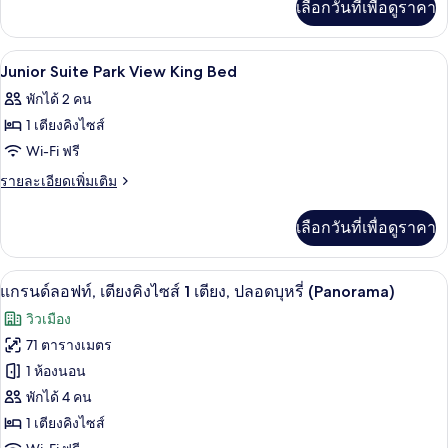
FEET
เลือกวันที่เพื่อดูราคา
เติม
FITNESS
เกี่ยว
RooM
กับ
เครื่องนอนระดับพรีเมียม, ตู้นิรภัยในห้อ
เปิด
22
KING
Junior Suite Park View King Bed
FIVE
ภาพถ่าย
พักได้ 2 คน
FEET
ทั้งหมด
FITNESS
1 เตียงคิงไซส์
RooM
ของ
Wi-Fi ฟรี
Junior
ราย
รายละเอียดเพิ่มเติม
Suite
ละเอียด
เพิ่ม
Park
เลือกวันที่เพื่อดูราคา
เติม
View
เกี่ยว
King
กับ
แกรนด์ลอฟท์, เตียงคิงไซส์ 1 เตียง, ปลอดบุ
เปิด
8
Junior
Bed
แกรนด์ลอฟท์, เตียงคิงไซส์ 1 เตียง, ปลอดบุหรี่ (Panorama)
Suite
ภาพถ่าย
วิวเมือง
Park
ทั้งหมด
View
71 ตารางเมตร
King
ของ
1 ห้องนอน
Bed
แก
พักได้ 4 คน
1 เตียงคิงไซส์
รนด์ลอฟท์,