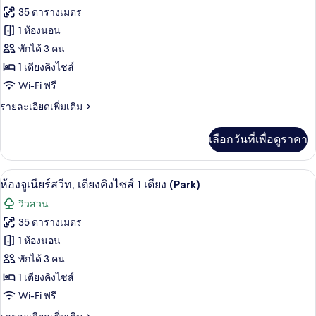
ทั้งหมด
35 ตารางเมตร
ของ
1 ห้องนอน
ห้อง
พักได้ 3 คน
1 เตียงคิงไซส์
จู
Wi-Fi ฟรี
เนียร์
ราย
รายละเอียดเพิ่มเติม
สวีท,
ละเอียด
เตียง
เพิ่ม
เลือกวันที่เพื่อดูราคา
เติม
คิง
เกี่ยว
กับ
ไซส์
ห้องจูเนียร์สวีท, เตียงคิงไซส์ 1 เตียง (
เปิด
10
ห้อง
ห้องจูเนียร์สวีท, เตียงคิงไซส์ 1 เตียง (Park)
1
จู
ภาพถ่าย
วิวสวน
เนียร์
เตียง
ทั้งหมด
สวี
35 ตารางเมตร
(Panorama)
ท,
ของ
1 ห้องนอน
เตียง
คิง
ห้อง
พักได้ 3 คน
ไซส์
1 เตียงคิงไซส์
จู
1
Wi-Fi ฟรี
เตียง
เนียร์
(Panorama)
ราย