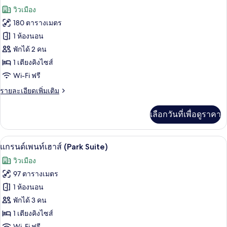
สวี
ภาพถ่าย
Park,
วิวเมือง
ท,
Lounge
ทั้งหมด
เตียง
180 ตารางเมตร
คิง
Access)
ของ
1 ห้องนอน
ไซส์
1
ห้อง
พักได้ 2 คน
เตียง
1 เตียงคิงไซส์
เพรส
(Grand
Wi-Fi ฟรี
Park,
ซิ
Lounge
ราย
รายละเอียดเพิ่มเติม
เดน
Access)
ละเอียด
เชีย
เพิ่ม
เลือกวันที่เพื่อดูราคา
เติม
ล
เกี่ยว
กับ
สวีท
แกรนด์เพนท์เฮาส์ (Park Suite) | บริเวณนั่
เปิด
9
ห้อง
แกรนด์เพนท์เฮาส์ (Park Suite)
เพรส
ภาพถ่าย
วิวเมือง
ซิ
ทั้งหมด
เดน
97 ตารางเมตร
เชีย
ของ
1 ห้องนอน
ล
สวี
แก
พักได้ 3 คน
ท
1 เตียงคิงไซส์
รนด์
Wi-Fi ฟรี