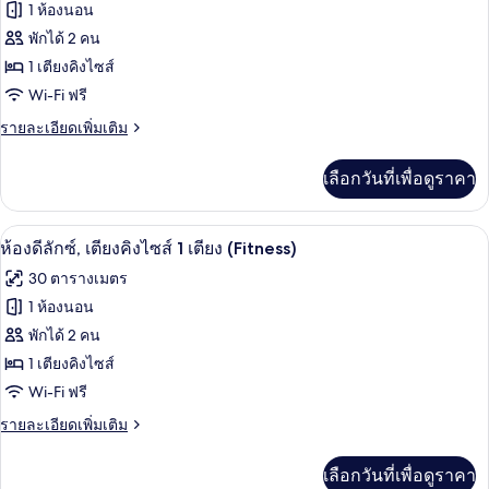
ของ
1 ห้องนอน
คิง
ไซส์
ห้อง
พักได้ 2 คน
1
1 เตียงคิงไซส์
เอ็ก
เตียง
Wi-Fi ฟรี
(Panorama)
เซก
ราย
รายละเอียดเพิ่มเติม
คิว
ละเอียด
ทีฟ,
เพิ่ม
เลือกวันที่เพื่อดูราคา
เติม
เตียง
เกี่ยว
กับ
คิง
ห้องดีลักซ์, เตียงคิงไซส์ 1 เตียง (Fitnes
เปิด
5
ห้อง
ห้องดีลักซ์, เตียงคิงไซส์ 1 เตียง (Fitness)
ไซส์
เอ็ก
ภาพถ่าย
30 ตารางเมตร
เซก
1
ทั้งหมด
คิว
1 ห้องนอน
เตียง
ทีฟ,
ของ
พักได้ 2 คน
เตียง
คิง
ห้อง
1 เตียงคิงไซส์
ไซส์
Wi-Fi ฟรี
ดี
1
เตียง
ราย
รายละเอียดเพิ่มเติม
ลัก
ละเอียด
ซ์,
เพิ่ม
เลือกวันที่เพื่อดูราคา
เติม