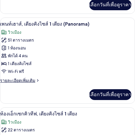
2
เพิ่ม
เลือกวันที่เพื่อดูราคา
เติม
เตียง,
เกี่ยว
วิว
กับ
เพนท์เฮาส์, เตียงคิงไซส์ 1 เตียง (Panoram
เปิด
9
ห้อง
เพนท์เฮาส์, เตียงคิงไซส์ 1 เตียง (Panorama)
สวน
พรีเมียม,
ภาพถ่าย
วิวเมือง
เตียง
สาธารณะ
ทั้งหมด
เดี่ยว
51 ตารางเมตร
2
ของ
1 ห้องนอน
เตียง,
วิว
เพ
พักได้ 4 คน
สวน
1 เตียงคิงไซส์
นท์
สาธารณะ
Wi-Fi ฟรี
เฮา
ราย
รายละเอียดเพิ่มเติม
ส์,
ละเอียด
เตียง
เพิ่ม
เลือกวันที่เพื่อดูราคา
เติม
คิง
เกี่ยว
กับ
ไซส์
ห้องเอ็กเซกคิวทีฟ, เตียงคิงไซส์ 1 เตียง 
เปิด
9
เพ
ห้องเอ็กเซกคิวทีฟ, เตียงคิงไซส์ 1 เตียง
1
นท์
ภาพถ่าย
วิวเมือง
เฮา
เตียง
ทั้งหมด
ส์,
22 ตารางเมตร
(Panorama)
เตียง