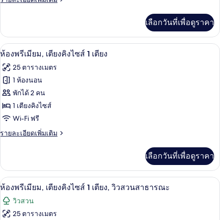
ห้อง
ละเอียด
นอน
เพิ่ม
เลือกวันที่เพื่อดูราคา
เติม
(Panorama)
เกี่ยว
กับ
เครื่องนอนระดับพรีเมียม, ตู้นิรภัยในห้อ
เปิด
8
ห้อง
ห้องพรีเมียม, เตียงคิงไซส์ 1 เตียง
สวี
ภาพถ่าย
25 ตารางเมตร
ท,
ทั้งหมด
1
1 ห้องนอน
ห้อง
ของ
พักได้ 2 คน
นอน
(Panorama)
ห้อง
1 เตียงคิงไซส์
Wi-Fi ฟรี
พรีเมียม,
ราย
รายละเอียดเพิ่มเติม
เตียง
ละเอียด
คิง
เพิ่ม
เลือกวันที่เพื่อดูราคา
เติม
ไซส์
เกี่ยว
1
กับ
ห้องพรีเมียม, เตียงคิงไซส์ 1 เตียง, วิวสว
เปิด
11
ห้อง
ห้องพรีเมียม, เตียงคิงไซส์ 1 เตียง, วิวสวนสาธารณะ
เตียง
พรีเมียม,
ภาพถ่าย
วิวสวน
เตียง
ทั้งหมด
คิง
25 ตารางเมตร