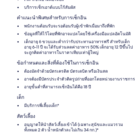
บริการเช็กเอาต์แบบไร้สัมผัส
คำแนะนำพิเศษสำหรับการเช็กอิน
พนักงานต้อนรับจะรอต้อนรับผู้เข้าพักเมื่อมาถึงที่พัก
ข้อมูลที่ให้ไว้โดยที่พักอาจแปลโดยใช้เครื่องมือแปลอัตโนมัติ
เด็กอายุ 6 ขวบและต่ำกว่ารับประทานอาหารฟรี สำหรับเด็ก
อายุ 6-11 ปี จะได้รับส่วนลดค่าอาหาร 50% เด็กอายุ 12 ปีขึ้นไป
จะถูกคิดค่าอาหารในราคาเทียบเท่าผู้ใหญ่
ข้อกำหนดและสิ่งที่ต้องใช้ในการเช็กอิน
ต้องมัดจำด้วยบัตรเครดิต บัตรเดบิต หรือเงินสด
อาจต้องมีบัตรประจำตัวติดรูปถ่ายที่ออกโดยหน่วยงานราชการ
อายุขั้นต่ำที่สามารถเช็กอินได้คือ 18 ปี
เด็ก
มีบริการพี่เลี้ยงเด็ก*
สัตว์เลี้ยง
อนุญาตให้นำสัตว์เลี้ยงเข้าได้ (เฉพาะสุนัขและแมวรวม
ทั้งหมด 2 ตัว น้ำหนักตัวละไม่เกิน 34 กก.)*