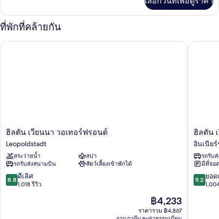
เลือกวันที่เพื่อดูราคา
เติม
2
เกี่ยว
เตียง
กับ
ที่พักที่คล้ายกัน
ห้อง
(Extra
สแตนดาร์ด,
Bed)
ฮิลตัน เวียนนา วอเทอร์ฟรอนต์
ฮิลตัน เ
เตียง
เดี่ยว
2
เตียง
(Extra
Bed)
ฮิล
ฮิล
ฮิลตัน เวียนนา วอเทอร์ฟรอนต์
ฮิลตัน
ตัน
ตัน
Leopoldstadt
อินเนียร์
เวียนนา
เวียนนา
สระว่ายน้ำ
สปา
รถรับส
วอ
พลา
รถรับส่งสนามบิน
สัตว์เลี้ยงเข้าพักได้
มีที่จอ
เท
ซา
อร์ฟ
อิน
8.8
9.2
ดีเลิศ
ยอดเ
8.8
9.2
รอน
เนียร์
จาก
จาก
1,018 รีวิว
1,004
ต์
ช
10,
10,
ราคา
฿4,233
Leopoldstadt
ตัด
ดี
ยอด
ปัจจุบัน
ท์
เลิศ,
เยี่ยม,
ราคารวม ฿4,867
คือ
รวมภาษีและค่าธรรมเนียม