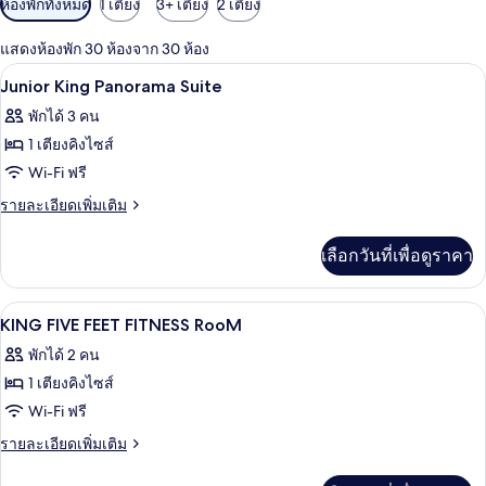
ห้องพักทั้งหมด
1 เตียง
3+ เตียง
2 เตียง
กรอง
แสดงห้องพัก 30 ห้องจาก 30 ห้อง
ที่
เครื่องนอนระดับพรีเมียม, ตู้นิรภัยในห้อ
เปิด
มี
21
Junior King Panorama Suite
ให้
ภาพถ่าย
พักได้ 3 คน
สำหรับ
ทั้งหมด
1 เตียงคิงไซส์
ห้อง
ของ
Wi-Fi ฟรี
พัก
Junior
ราย
รายละเอียดเพิ่มเติม
King
ละเอียด
เพิ่ม
Panorama
เลือกวันที่เพื่อดูราคา
เติม
Suite
เกี่ยว
กับ
เครื่องนอนระดับพรีเมียม, ตู้นิรภัยในห้อ
เปิด
14
Junior
KING FIVE FEET FITNESS RooM
King
ภาพถ่าย
พักได้ 2 คน
Panorama
ทั้งหมด
Suite
1 เตียงคิงไซส์
ของ
Wi-Fi ฟรี
KING
ราย
รายละเอียดเพิ่มเติม
FIVE
ละเอียด
เพิ่ม