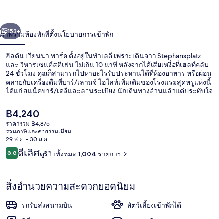
พาร์
่อน
ถัดไป
น้า
153+
ภาพรวม
ห้องพัก
ที่ตั้ง
นโยบายการเข้าพัก
ค
ฮิลตัน เวียนนา พาร์ค ตั้งอยู่ในทำเลดี เพราะเดินจาก Stephansplatz
และ วิหารเซนต์สตีเฟน ไม่เกิน 10 นาที หลังจากได้เสียเหงื่อที่เฮลท์คลับ
24 ชั่วโมง คุณก็สามารถไปหาอะไรรับประทานได้ที่ห้องอาหาร หรือผ่อน
คลายกับเครื่องดื่มที่บาร์/เลานจ์ ไฮไลท์เพิ่มเติมของโรงแรมสุดหรูแห่งนี้
ได้แก่ สแน็คบาร์/เดลี่และลานระเบียง นักเดินทางล้วนแล้วแต่ประทับใจ
พนักงานและทำเล ที่พักนี้อยู่ใกล้ขนส่งสาธารณะ: เดิน 2 นาทีถึง ที่หยุด
รถราง Wien Mitte-Landstraße และ 2 นาทีถึง สถานี Landstraße
ราคา
฿4,240
ปัจจุบัน
ราคารวม ฿4,875
฿4,240
รวมภาษีและค่าธรรมเนียม
ล็อบบี้
29 ส.ค. - 30 ส.ค.
รีวิว
ดีเลิศ
8.8
ดูรีวิวทั้งหมด 1,004 รายการ
8.8 จาก 10
สิ่งอำนวยความสะดวกยอดนิยม
รถรับส่งสนามบิน
สัตว์เลี้ยงเข้าพักได้