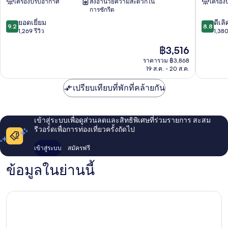
เครื่องปรับอากาศ
สิ่งอำนวยความสะดวกใน
เครื่อ
กิน
เซอ
การซักรีด
ซ่า
รี
9.2
8.8
ยอดเยี่ยม
กิน
ดีเลิ
9.2
8.8
จาก
จาก
1,269 รีวิว
ซ่า
1,380
10,
10,
กิน
ราคา
฿3,516
ยอด
ดี
ซ่า
ปัจจุบัน
เยี่ยม,
เลิศ,
ราคารวม ฿3,868
คือ
1,269
1,380
19 ส.ค. - 20 ส.ค.
฿3,516
รีวิว
รีวิว
เปรียบเทียบที่พักที่คล้ายกัน
เข้าสู่ระบบเพื่อดูส่วนลดและสิทธิพิเศษที่ร่วมรายการ สะสม
รีวอร์ดเพื่อการท่องเที่ยวครั้งถัดไป
เข้าสู่ระบบ
สมัครฟรี
ข้อมูลในย่านนี้