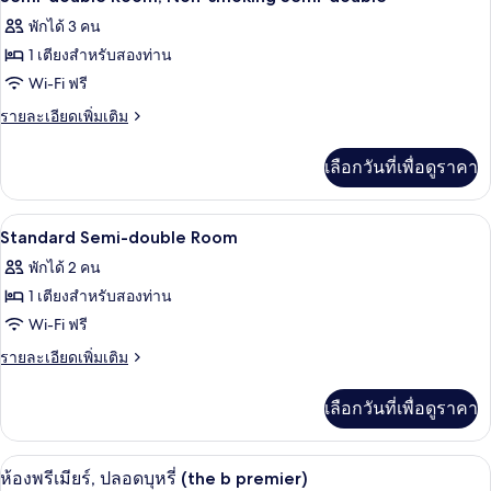
บุหรี่
ซู
ภาพถ่าย
พักได้ 3 คน
พี
ทั้งหมด
เรีย
1 เตียงสำหรับสองท่าน
ทวิ
ของ
Wi-Fi ฟรี
น,
Semi-
ปลอด
ราย
รายละเอียดเพิ่มเติม
บุหรี่
double
ละเอียด
เพิ่ม
Room,
เลือกวันที่เพื่อดูราคา
เติม
Non-
เกี่ยว
smoking
กับ
โต๊ะทำงาน, ห้องเก็บเสียง, Wi-Fi ฟรี, ผ้าป
เปิด
1
Semi-
Semi-
Standard Semi-double Room
double
ภาพถ่าย
double
พักได้ 2 คน
Room,
ทั้งหมด
Non-
1 เตียงสำหรับสองท่าน
smoking
ของ
Wi-Fi ฟรี
Semi-
Standard
double
ราย
รายละเอียดเพิ่มเติม
Semi-
ละเอียด
เพิ่ม
double
เลือกวันที่เพื่อดูราคา
เติม
Room
เกี่ยว
กับ
โต๊ะทำงาน, ห้องเก็บเสียง, Wi-Fi ฟรี, ผ้าป
เปิด
9
Standard
ห้องพรีเมียร์, ปลอดบุหรี่ (the b premier)