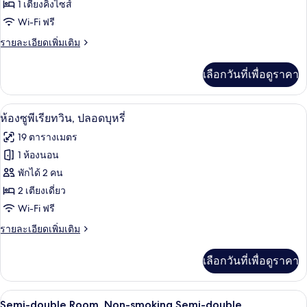
ห้อง
1 เตียงคิงไซส์
Wi-Fi ฟรี
สแตนดาร์ด,
ราย
รายละเอียดเพิ่มเติม
ปลอด
ละเอียด
บุหรี่
เพิ่ม
เลือกวันที่เพื่อดูราคา
เติม
(Corner
เกี่ยว
King)
กับ
โต๊ะทำงาน, ห้องเก็บเสียง, Wi-Fi ฟรี, ผ้าป
เปิด
8
ห้อง
ห้องซูพีเรียทวิน, ปลอดบุหรี่
สแตนดาร์ด,
ภาพถ่าย
19 ตารางเมตร
ปลอด
ทั้งหมด
บุหรี่
1 ห้องนอน
(Corner
ของ
พักได้ 2 คน
King)
ห้อง
2 เตียงเดี่ยว
Wi-Fi ฟรี
ซู
ราย
รายละเอียดเพิ่มเติม
พี
ละเอียด
เรีย
เพิ่ม
เลือกวันที่เพื่อดูราคา
เติม
ทวิน,
เกี่ยว
ปลอด
กับ
โต๊ะทำงาน, ห้องเก็บเสียง, Wi-Fi ฟรี, ผ้าป
เปิด
7
ห้อง
Semi-double Room, Non-smoking Semi-double