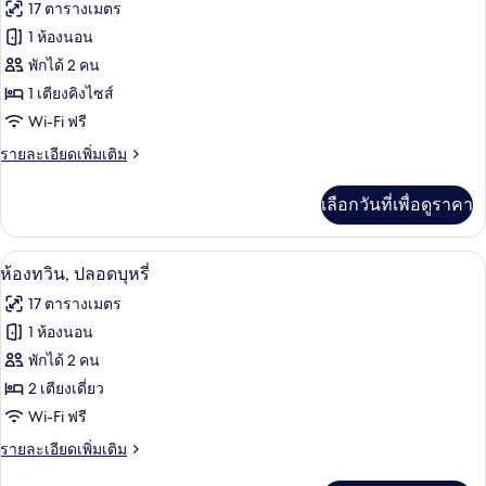
ภาพถ่าย
17 ตารางเมตร
ปลอด
ทั้งหมด
บุหรี่
1 ห้องนอน
ของ
พักได้ 2 คน
ห้อง
1 เตียงคิงไซส์
Wi-Fi ฟรี
สแตนดาร์ด,
ราย
รายละเอียดเพิ่มเติม
ปลอด
ละเอียด
บุหรี่
เพิ่ม
เลือกวันที่เพื่อดูราคา
เติม
(King)
เกี่ยว
กับ
โต๊ะทำงาน, ห้องเก็บเสียง, Wi-Fi ฟรี, ผ้าป
เปิด
9
ห้อง
ห้องทวิน, ปลอดบุหรี่
สแตนดาร์ด,
ภาพถ่าย
17 ตารางเมตร
ปลอด
ทั้งหมด
บุหรี่
1 ห้องนอน
(King)
ของ
พักได้ 2 คน
ห้อง
2 เตียงเดี่ยว
Wi-Fi ฟรี
ทวิน,
ราย
รายละเอียดเพิ่มเติม
ปลอด
ละเอียด
บุหรี่