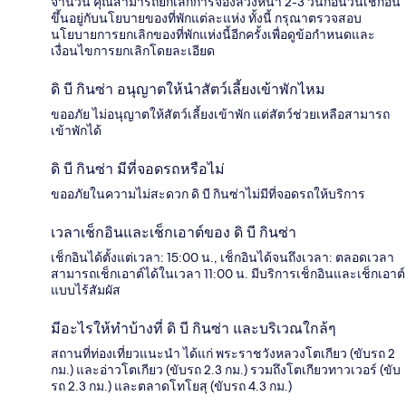
จำนวน คุณสามารถยกเลิกการจองล่วงหน้า 2-3 วันก่อนวันเช็กอิน
ขึ้นอยู่กับนโยบายของที่พักแต่ละแห่ง ทั้งนี้ กรุณาตรวจสอบ
นโยบายการยกเลิกของที่พักแห่งนี้อีกครั้งเพื่อดูข้อกำหนดและ
เงื่อนไขการยกเลิกโดยละเอียด
ดิ บี กินซ่า อนุญาตให้นำสัตว์เลี้ยงเข้าพักไหม
ขออภัย ไม่อนุญาตให้สัตว์เลี้ยงเข้าพัก แต่สัตว์ช่วยเหลือสามารถ
เข้าพักได้
ดิ บี กินซ่า มีที่จอดรถหรือไม่
ขออภัยในความไม่สะดวก ดิ บี กินซ่าไม่มีที่จอดรถให้บริการ
เวลาเช็กอินและเช็กเอาต์ของ ดิ บี กินซ่า
เช็กอินได้ตั้งแต่เวลา: 15:00 น., เช็กอินได้จนถึงเวลา: ตลอดเวลา
สามารถเช็กเอาต์ได้ในเวลา 11:00 น. มีบริการเช็กอินและเช็กเอาต์
แบบไร้สัมผัส
มีอะไรให้ทำบ้างที่ ดิ บี กินซ่า และบริเวณใกล้ๆ
สถานที่ท่องเที่ยวแนะนำ ได้แก่ พระราชวังหลวงโตเกียว (ขับรถ 2
กม.) และอ่าวโตเกียว (ขับรถ 2.3 กม.) รวมถึงโตเกียวทาวเวอร์ (ขับ
รถ 2.3 กม.) และตลาดโทโยสุ (ขับรถ 4.3 กม.)