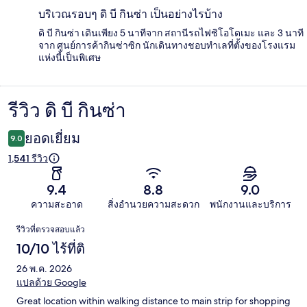
บริเวณรอบๆ ดิ บี กินซ่า เป็นอย่างไรบ้าง
ดิ บี กินซ่า เดินเพียง 5 นาทีจาก สถานีรถไฟชิโอโดเมะ และ 3 นาที
จาก ศูนย์การค้ากินซ่าซิก นักเดินทางชอบทำเลที่ตั้งของโรงแรม
แห่งนี้เป็นพิเศษ
รีวิว ดิ บี กินซ่า
รีวิว
ยอดเยี่ยม
9.0
1,541 รีวิว
9.4
8.8
9.0
ความสะอาด
สิ่งอำนวยความสะดวก
พนักงานและบริการ
รีวิว
รีวิวที่ตรวจสอบแล้ว
10/10 ไร้ที่ติ
26 พ.ค. 2026
แปลด้วย Google
Great location within walking distance to main strip for shopping