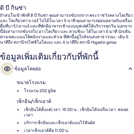
ดิ บี กินซ่า
ถ้าสนใจเข้าพักที่ ดิ บี กินซ่า คุณสามารถขับรถจาก พระราชวังหลวงโตเกียว
และ โตเกียวทาวเวอร์ ไปได้ในเวลา 5 นาที คุณสามารถผ่อนคลายกับเครื่อง
ดื่มที่บาร์/เลานจ์ และที่พักมีอาหารเช้าแบบบุฟเฟ่ต์ให้บริการทุกวัน นอกจาก
นี้ยังสามารถขับรถไป อ่าวโตเกียว และ สวนชิบะ ได้ในเวลา 5 นาที นักเดิน
ทางเทคะแนนให้พนักงานและทำเล ที่พักนี้อยู่ใกล้ขนส่งสาธารณะ: เดิน 5
นาทีถึง สถานีรถไฟชิโอโดเมะ และ 6 นาทีถึง สถานี Higashi-ginza
ข้อมูลเพิ่มเติมเกี่ยวกับที่พักนี้
ข้อมูลโดยย่อ
ขนาดโรงแรม
โรงแรม 202 ยูนิต
เช็กอิน/เช็กเอาต์
เช็กอินได้ตั้งแต่เวลา: 15:00 น., เช็กอินได้จนถึงเวลา: ตลอด
เวลา
บริการเช็กอินและเช็กเอาต์แบบไร้สัมผัส
เวลาเช็กเอาต์คือ 11:00 น.