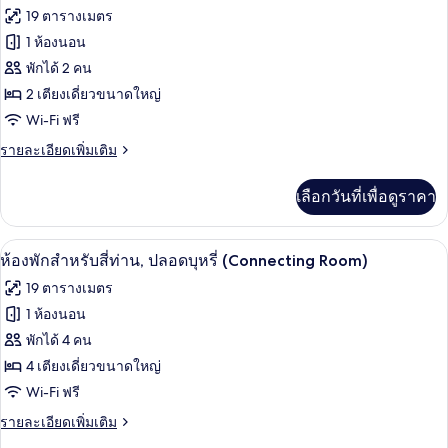
Semi-
ภาพถ่าย
19 ตารางเมตร
double
ทั้งหมด
Room
1 ห้องนอน
ของ
พักได้ 2 คน
ห้อง
2 เตียงเดี่ยวขนาดใหญ่
Wi-Fi ฟรี
พรีเมียร์,
ราย
รายละเอียดเพิ่มเติม
ปลอด
ละเอียด
บุหรี่
เพิ่ม
เลือกวันที่เพื่อดูราคา
เติม
(the
เกี่ยว
b
กับ
ห้องพักสำหรับสี่ท่าน, ปลอดบุหรี่ (Connec
เปิด
premier)
7
ห้อง
ห้องพักสำหรับสี่ท่าน, ปลอดบุหรี่ (Connecting Room)
พรีเมียร์,
ภาพถ่าย
19 ตารางเมตร
ปลอด
ทั้งหมด
บุหรี่
1 ห้องนอน
(the
ของ
พักได้ 4 คน
b
premier)
ห้อง
4 เตียงเดี่ยวขนาดใหญ่
Wi-Fi ฟรี
พัก
ราย
รายละเอียดเพิ่มเติม
สำหรับ
ละเอียด