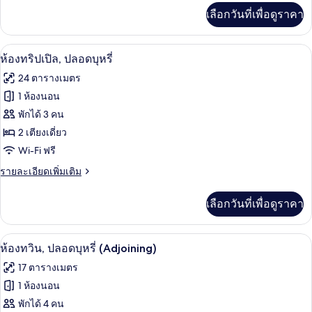
สี่
เพิ่ม
เลือกวันที่เพื่อดูราคา
เติม
ท่าน,
เกี่ยว
ปลอด
กับ
ห้องทริปเปิล, ปลอดบุหรี่ | โต๊ะทำงาน, ห้อ
เปิด
7
ห้อง
ห้องทริปเปิล, ปลอดบุหรี่
บุหรี่
พัก
ภาพถ่าย
24 ตารางเมตร
สำหรับ
(Connecting
ทั้งหมด
สี่
1 ห้องนอน
Room)
ท่าน,
ของ
พักได้ 3 คน
ปลอด
บุหรี่
ห้อง
2 เตียงเดี่ยว
(Connecting
Wi-Fi ฟรี
ทริปเปิล,
Room)
ราย
รายละเอียดเพิ่มเติม
ปลอด
ละเอียด
บุหรี่
เพิ่ม
เลือกวันที่เพื่อดูราคา
เติม
เกี่ยว
กับ
โต๊ะทำงาน, ห้องเก็บเสียง, Wi-Fi ฟรี, ผ้าป
เปิด
5
ห้อง
ห้องทวิน, ปลอดบุหรี่ (Adjoining)
ทริปเปิล,
ภาพถ่าย
17 ตารางเมตร
ปลอด
ทั้งหมด
บุหรี่
1 ห้องนอน
ของ
พักได้ 4 คน