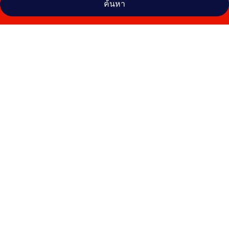
ค้นหา
คลัง
ภาพ
ดิ
บี
กิน