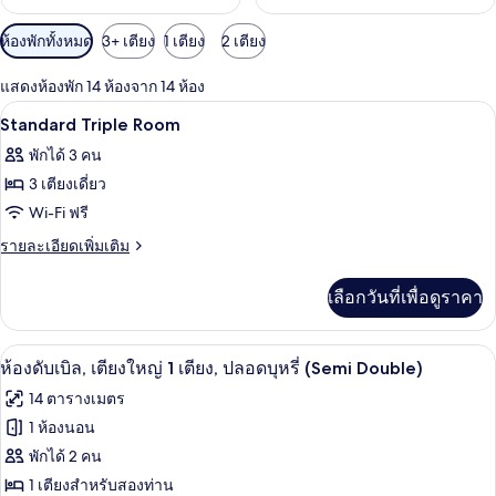
ตัว
ห้องพักทั้งหมด
3+ เตียง
1 เตียง
2 เตียง
กรอง
แสดงห้องพัก 14 ห้องจาก 14 ห้อง
ที่
โต๊ะทำงาน, ห้องเก็บเสียง, Wi-Fi ฟรี, ผ้าป
เปิด
มี
1
Standard Triple Room
ให้
ภาพถ่าย
พักได้ 3 คน
สำหรับ
ทั้งหมด
3 เตียงเดี่ยว
ห้อง
ของ
Wi-Fi ฟรี
พัก
Standard
ราย
รายละเอียดเพิ่มเติม
Triple
ละเอียด
เพิ่ม
Room
เลือกวันที่เพื่อดูราคา
เติม
เกี่ยว
กับ
โต๊ะทำงาน, ห้องเก็บเสียง, Wi-Fi ฟรี, ผ้าป
เปิด
8
Standard
ห้องดับเบิล, เตียงใหญ่ 1 เตียง, ปลอดบุหรี่ (Semi Double)
Triple
ภาพถ่าย
14 ตารางเมตร
Room
ทั้งหมด
1 ห้องนอน
ของ
พักได้ 2 คน
ห้อง
1 เตียงสำหรับสองท่าน