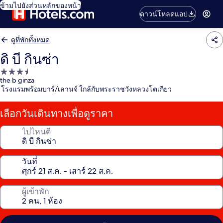
ข้ามไปยังส่วนหลักของหน้า
ดาวน์โหลดแอป
ดูที่พักทั้งหมด
ดิ บี กินซ่า
ที่พัก
the b ginza
3.5
โรงแรมพร้อมบาร์/เลานจ์ ใกล้กับพระราชวังหลวงโตเกียว
ดาว
เลือกวันเดินทางเพื่อดูราคา
ไปไหนดี
วันที่
ผู้เข้าพัก