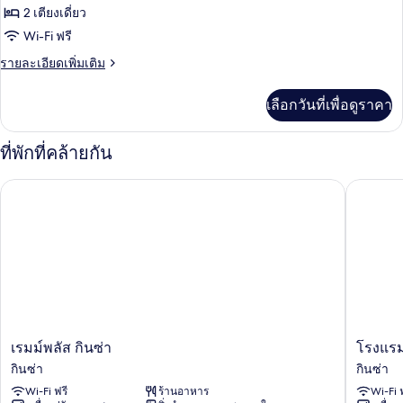
ห้อง
2 เตียงเดี่ยว
Wi-Fi ฟรี
ทวิน,
ราย
รายละเอียดเพิ่มเติม
ปลอด
ละเอียด
บุหรี่
เพิ่ม
เลือกวันที่เพื่อดูราคา
เติม
(Adjoining)
เกี่ยว
กับ
ที่พักที่คล้ายกัน
ห้อง
ทวิ
เรมม์พลัส กินซ่า
โรงแรมกร
น,
ปลอด
บุหรี่
(Adjoining)
เรมม์
โรง
เรมม์พลัส กินซ่า
โรงแรม
พลัส
แร
กินซ่า
กินซ่า
กิน
มก
Wi-Fi ฟรี
ร้านอาหาร
Wi-Fi 
ซ่า
รา