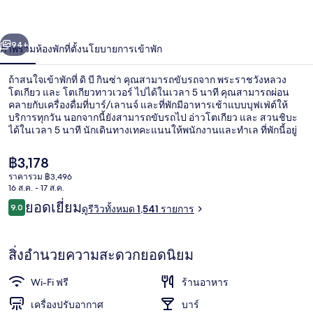
ซ่า
่อน
ถัดไป
น้า
94+
ภาพรวม
ห้องพัก
ที่ตั้ง
นโยบายการเข้าพัก
ถ้าสนใจเข้าพักที่ ดิ บี กินซ่า คุณสามารถขับรถจาก พระราชวังหลวง
โตเกียว และ โตเกียวทาวเวอร์ ไปได้ในเวลา 5 นาที คุณสามารถผ่อน
คลายกับเครื่องดื่มที่บาร์/เลานจ์ และที่พักมีอาหารเช้าแบบบุฟเฟ่ต์ให้
บริการทุกวัน นอกจากนี้ยังสามารถขับรถไป อ่าวโตเกียว และ สวนชิบะ
ได้ในเวลา 5 นาที นักเดินทางเทคะแนนให้พนักงานและทำเล ที่พักนี้อยู่
ใกล้ขนส่งสาธารณะ: เดิน 5 นาทีถึง สถานีรถไฟชิโอโดเมะ และ 6 นาที
ถึง สถานี Higashi-ginza
ราคา
฿3,178
ปัจจุบัน
ราคารวม ฿3,496
฿3,178
16 ส.ค. - 17 ส.ค.
บริเวณประตูทางเข้า
รีวิว
ยอดเยี่ยม
9.0
ดูรีวิวทั้งหมด 1,541 รายการ
9.0 จาก 10
สิ่งอำนวยความสะดวกยอดนิยม
Wi-Fi ฟรี
ร้านอาหาร
เครื่องปรับอากาศ
บาร์