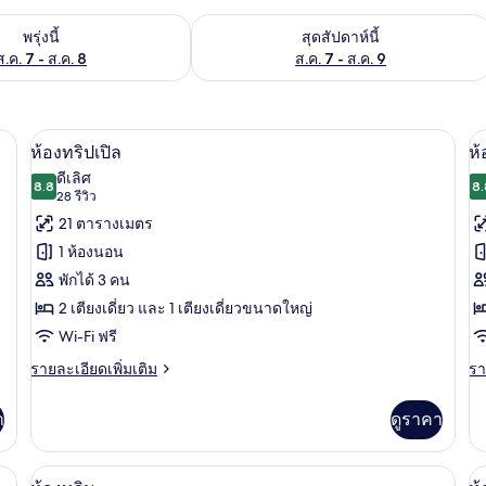
องพักว่างในพรุ่งนี้ ส.ค. 7 - ส.ค. 8
ตรวจสอบจำนวนห้องพักว่างในสุดสัปดาห์นี
พรุ่งนี้
สุดสัปดาห์นี้
ส.ค. 7 - ส.ค. 8
ส.ค. 7 - ส.ค. 9
พื้นที่ทำงานแบบใช้แล็ปท็อป, ห้องเก็บเสียง
ห้องทริปเปิล | ตู้นิรภัยในห้องพัก, โต๊ะท
เปิด
เป
8
ห้องทริปเปิล
ห้
ภาพถ่าย
ภ
ดีเลิศ
8.8
8.
8.8 จาก 10
(28
28 รีวิว
ทั้งหมด
ทั
รีวิว)
21 ตารางเมตร
ของ
ข
1 ห้องนอน
ห้อง
ห้
พักได้ 3 คน
ทริปเปิล
ทว
2 เตียงเดี่ยว และ 1 เตียงเดี่ยวขนาดใหญ่
ระ
Wi-Fi ฟรี
ราย
รา
รายละเอียดเพิ่มเติม
รา
ละเอียด
ละ
เพิ่ม
เพิ
า
ดูราคา
เติม
เต
เกี่ยว
เกี
กับ
กับ
นห้องพัก, โต๊ะทำงาน, พื้นที่ทำงานแบบใช้แล็ปท็อป, ห้องเก็บเสียง
ห้องทวิน | ตู้นิรภัยในห้องพัก, โต๊ะทำงา
เปิด
เป
5
ห้อง
ห้