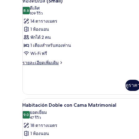
ห้องดับเบิล (Small)
Suite
ภาพถ่าย
ดีเลิศ
8.6
8.6 จาก 10
(109
109 รีวิว
ทั้งหมด
รีวิว)
14 ตารางเมตร
ของ
1 ห้องนอน
ห้อง
พักได้ 2 คน
ดับเบิล
1 เตียงสำหรับสองท่าน
(Small)
Wi-Fi ฟรี
ราย
รายละเอียดเพิ่มเติม
ละเอียด
เพิ่ม
เติม
เกี่ยว
ดูราค
กับ
ห้อง
ดับเบิล
Habitación Doble con Cama Matr
เปิด
6
Habitación Doble con Cama Matrimonial
(Small)
ภาพถ่าย
ยอดเยี่ยม
9.0
9.0 จาก 10
(47
47 รีวิว
ทั้งหมด
รีวิว)
18 ตารางเมตร
ของ
1 ห้องนอน
Habitación