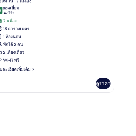
องทวิน, วิวเมือง
าพถ่าย
ยอดเยี่ยม
2
9.2 จาก 10
(147
147 รีวิว
้งหมด
เบียง
รีวิว)
วิวเมือง
อง
18 ตารางเมตร
อง
1 ห้องนอน
ิน,
พักได้ 2 คน
ว
2 เตียงเดี่ยว
ือง
Wi-Fi ฟรี
ย
ยละเอียดเพิ่มเติม
เอียด
่ม
ดูราคา
ิม
่ยว
บเสียง
s a la Ciudad | ตู้นิรภัยในห้องพัก, โต๊ะทำงาน, พื้นที่ทำงานแบบใช้แล็ปท็อป, ห้อ
อง
ือง