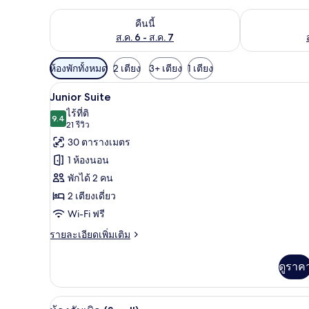
ตรวจสอบจำนวนห้องพักว่างในคืนนี้ ส.ค. 6 - ส.ค. 7
ตรวจสอบจำนวนห้
คืนนี้
ส.ค. 6 - ส.ค. 7
ตัว
ห้องพักทั้งหมด
2 เตียง
3+ เตียง
1 เตียง
กรอง
ตู้นิรภัยในห้องพัก, โต๊ะทำงาน, 
เปิด
7
Junior Suite
ที่
ภาพถ่าย
ไร้ที่ติ
มี
9.4
9.4 จาก 10
(21
21 รีวิว
ทั้งหมด
ให้
รีวิว)
30 ตารางเมตร
ของ
สำหรับ
1 ห้องนอน
ห้อง
Junior
พักได้ 2 คน
Suite
พัก
2 เตียงเดี่ยว
Wi-Fi ฟรี
ราย
รายละเอียดเพิ่มเติม
ละเอียด
เพิ่ม
ดูราค
เติม
เกี่ยว
กับ
ห้องดับเบิล (Small) | ตู้นิรภัยใ
เปิด
6
Junior