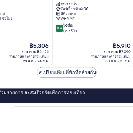
สระว่ายน้ำ
l'Angel
สัตว์เลี้ยงเข้าพักได้
ดาวน์
ากาศ
มีที่จอดรถ
ทาวน์
 ชั่วโมง
Wi-Fi ฟรี
บาร์
9.4
ไร้ที่ติ
เซ
9.4
จาก
1,217 รีวิว
โลนา
10,
ไร้
ราคา
ราคา
฿5,306
฿5,910
ที่
ปัจจุบัน
ปัจจุบัน
ราคารวม ฿6,426
ราคารวม ฿7,090
ติ,
คือ
คือ
รวมภาษีและค่าธรรมเนียม
รวมภาษีและค่าธรรมเนียม
1,217
฿5,306
฿5,910
23 ส.ค. - 24 ส.ค.
30 ส.ค. - 31 ส.ค.
รีวิว
เปรียบเทียบที่พักที่คล้ายกัน
่ร่วมรายการ สะสมรีวอร์ดเพื่อการท่องเที่ยว