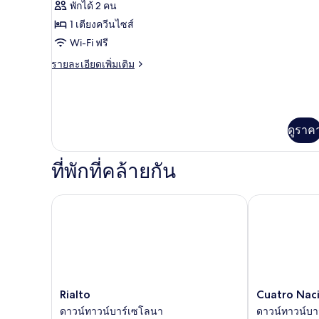
พักได้ 2 คน
Doble
1 เตียงควีนไซส์
con
Wi-Fi ฟรี
Cama
Matrimonial
ราย
รายละเอียดเพิ่มเติม
ละเอียด
เพิ่ม
เติม
เกี่ยว
กับ
ดูราค
Habitación
Doble
ที่พักที่คล้ายกัน
con
Cama
Matrimonial
Rialto
Cuatro Nacio
Rialto
Cuatro
Rialto
Cuatro Nac
ดาวน์
Naciones
ดาวน์ทาวน์บาร์เซโลนา
ดาวน์ทาวน์บา
ทาวน์
ดาวน์