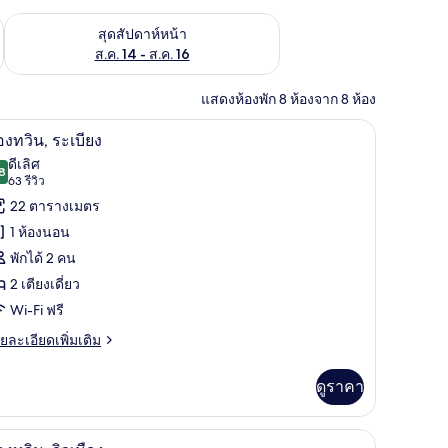
้ ส.ค. 7 - ส.ค. 9
ตรวจสอบจำนวนห้องพักว่างในสุดสัปดาห์หน้า ส.ค. 14 - ส.ค. 16
สุดสัปดาห์หน้า
ส.ค. 14 - ส.ค. 16
แสดงห้องพัก 8 ห้องจาก 8 ห้อง
ำงาน, พื้นที่ทำงานแบบใช้แล็ปท็อป, ห้องเก็บเสียง
ห้องทวิน, ระเบียง | ตู้นิรภัยในห้องพัก, โต๊ะทำง
ิด
6
องทวิน, ระเบียง
าพถ่าย
ดีเลิศ
8
8.8 จาก 10
(63
63 รีวิว
้งหมด
รีวิว)
22 ตารางเมตร
อง
1 ห้องนอน
อง
พักได้ 2 คน
ิน,
2 เตียงเดี่ยว
เบียง
Wi-Fi ฟรี
ย
ยละเอียดเพิ่มเติม
เอียด
่ม
ดูราคา
ิม
่ยว
น, พื้นที่ทำงานแบบใช้แล็ปท็อป, ห้องเก็บเสียง
วิวจากห้องพัก
ิด
7
อง