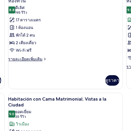
ห้องทวิน
ห้
ทริปเปิล
ทวิ
ภาพถ่าย
ภ
ดีเลิศ
8.8
น,
9.
8.8 จาก 10
(195
195 รีวิว
ทั้งหมด
ทั
ระ
รีวิว)
17 ตารางเมตร
ของ
ข
1 ห้องนอน
ห้อง
ห้
พักได้ 2 คน
ทวิน
ทว
2 เตียงเดี่ยว
วิ
Wi-Fi ฟรี
เม
ราย
รายละเอียดเพิ่มเติม
ละเอียด
รา
รา
เพิ่ม
ละ
เติม
เพิ
เกี่ยว
า
ดูราคา
เต
กับ
เกี
ห้อง
กับ
imonial | ตู้นิรภัยในห้องพัก, โต๊ะทำงาน, พื้นที่ทำงานแบบใช้แล็ปท็อป, ห้องเก็
ทวิ
Habitación con Cama Matrimonial, Vista
เปิด
8
ห้
Habitación con Cama Matrimonial, Vistas a la
น
ทวิ
ภาพถ่าย
Ciudad
น,
ยอดเยี่ยม
ทั้งหมด
วิว
9.0
9.0 จาก 10
(35
35 รีวิว
เม
ของ
รีวิว)
วิวเมือง
Habitación