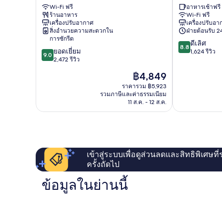
Wi-Fi ฟรี
อาหารเช้าฟรี
บาร์
ทาวน์
ร้านอาหาร
Wi-Fi ฟรี
เซ
บาร์
เครื่องปรับอากาศ
เครื่องปรับอ
โลนา
เซ
สิ่งอำนวยความสะดวกใน
ฝ่ายต้อนรับ 24
โลนา
การซักรีด
8.8
ดีเลิศ
8.8
9.0
ยอดเยี่ยม
จาก
1,624 รีวิว
9.0
จาก
2,472 รีวิว
10,
10,
ดี
ราคา
฿4,849
ยอด
เลิศ,
ปัจจุบัน
เยี่ยม,
ราคารวม ฿5,923
1,624
คือ
รวมภาษีและค่าธรรมเนียม
2,472
รีวิว
฿4,849
11 ส.ค. - 12 ส.ค.
รีวิว
เข้าสู่ระบบเพื่อดูส่วนลดและสิทธิพิเศษที
ครั้งถัดไป
ข้อมูลในย่านนี้