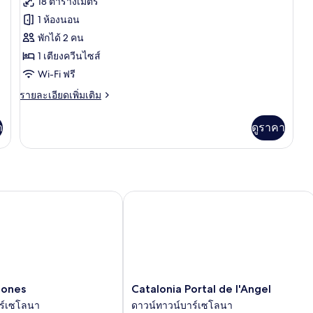
18 ตารางเมตร
con
1 ห้องนอน
Cama
พักได้ 2 คน
Matrimonial,
1 เตียงควีนไซส์
Vistas
Wi-Fi ฟรี
a
la
ราย
รายละเอียดเพิ่มเติม
ละเอียด
Ciudad
เพิ่ม
า
ดูราคา
เติม
เกี่ยว
กับ
Habitación
con
Cama
nes
Catalonia Portal de l'Angel
Matrimonial,
Vistas
a
la
Ciudad
Catalonia
iones
Catalonia Portal de l'Angel
Portal
ร์เซโลนา
ดาวน์ทาวน์บาร์เซโลนา
de