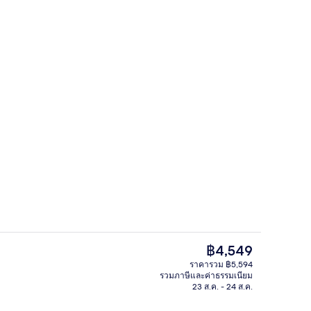
อก
สถานที่น่าสนใจ
ราคา
฿4,549
ปัจจุบัน
ราคารวม ฿5,594
฿4,549
รวมภาษีและค่าธรรมเนียม
บุฟเฟ่ต์ทุกวัน (คิดค่าบริการ)
ห้องทวิน, วิวเมือง | ตู้นิรภัยในห้องพัก,
23 ส.ค. - 24 ส.ค.