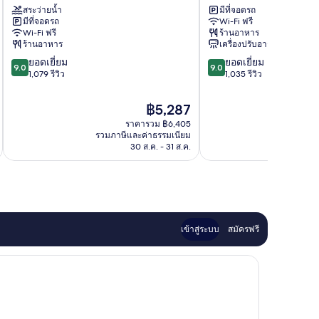
สระว่ายน้ำ
มีที่จอดรถ
ดาวน์
แรม
มีที่จอดรถ
Wi-Fi ฟรี
ทาวน์
บลัส
Wi-Fi ฟรี
ร้านอาหาร
บาร์
ดาวน์
ร้านอาหาร
เครื่องปรับอากาศ
เซ
ทาวน์
9.0
9.0
ยอดเยี่ยม
ยอดเยี่ยม
โลนา
บาร์
9.0
9.0
จาก
จาก
1,079 รีวิว
1,035 รีวิว
เซ
10,
10,
โลนา
ยอด
ยอด
ราคา
฿5,287
เยี่ยม,
เยี่ยม,
ปัจจุบัน
ราคารวม ฿6,405
1,079
1,035
คือ
รวมภาษีและค่าธรรมเนียม
รวมภาษ
รีวิว
รีวิว
฿5,287
30 ส.ค. - 31 ส.ค.
เข้าสู่ระบบ
สมัครฟรี