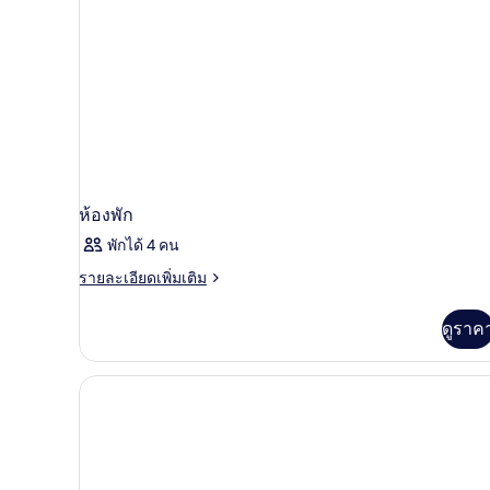
ห้องพัก
พักได้ 4 คน
ราย
รายละเอียดเพิ่มเติม
ละเอียด
เพิ่ม
ดูราค
เติม
เกี่ยว
กับ
ห้อง
พัก