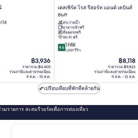
เดส
์
เดสเซิร์ต โรส รีสอร์ท แอนด์ เคบินส์
เซิร์ต
Bluff
โรส
ักได้
สระว่ายน้ำ
รีสอร์ท
อาหารเช้าฟรี
แอนด์
ที่จอดรถฟรี
เคบิน
Wi-Fi ฟรี
ส์
9.6
ไร้ที่ติ
Bluff
9.6
จาก
1,001 รีวิว
10,
ราคา
ราคา
฿3,936
฿8,118
ไร้
ปัจจุบัน
ปัจจุบัน
ที่
ราคารวม ฿4,405
ราคารวม ฿9,822
คือ
คือ
รวมภาษีและค่าธรรมเนียม
รวมภาษีและค่าธรรมเนียม
ติ,
฿3,936
฿8,118
9 ส.ค. - 10 ส.ค.
11 ส.ค. - 12 ส.ค.
1,001
รีวิว
เปรียบเทียบที่พักที่คล้ายกัน
่ร่วมรายการ สะสมรีวอร์ดเพื่อการท่องเที่ยว