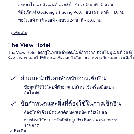
แผนท
ออลจาโต-มอนิวเมนต์ แวลลีย์
- ขับรถ 5 นาที
- 5.6 กม.
พิพิธภัณฑ์ Goulding's Trading Post
- ขับรถ 11 นาที
- 11.9 กม.
ฟอร์เรสท์ กัมพ์ พอยท์
- ขับรถ 24 นาที
- 33.0 กม.
ดูเพิ่มเติม
The View Hotel
The View Hotel ตั้งอยู่ในทำเลดีที่เดินไม่กี่ก้าวจาก สวนโมนูเมนท์ วัล
ห้องอาหาร และไปที่ฟิตเนสเพื่อออกกำลังกาย ลานระเบียงและสวนคือไฮไ
คำแนะนำพิเศษสำหรับการเช็กอิน
ข้อมูลที่ให้ไว้โดยที่พักอาจแปลโดยใช้เครื่องมือแปล
อัตโนมัติ
ข้อกำหนดและสิ่งที่ต้องใช้ในการเช็กอิน
ต้องมัดจำด้วยบัตรเครดิต บัตรเดบิต หรือเงินสด
อาจต้องมีบัตรประจำตัวติดรูปถ่ายที่ออกโดยหน่วยงาน
ราชการ
ดูเพิ่มเติม