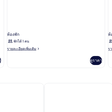
ห้องพัก
ห้
พักได้ 1 คน
ราย
รา
รายละเอียดเพิ่มเติม
รา
ละเอียด
ละ
เพิ่ม
เพิ
า
ดูราคา
เติม
เต
เกี่ยว
เกี
กับ
กับ
ห้อง
ห้
พัก
พัก
เดสเซิร์ต โรส รีสอร์ท แอนด์ เคบินส์