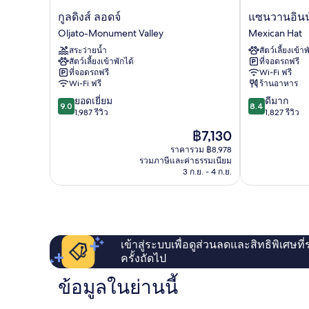
กู
แซ
กูลดิงส์ ลอดจ์
แซนวานอินน
ลดิงส์
นวา
Oljato-Monument Valley
Mexican Hat
ลอด
นอินน์
สระว่ายน้ำ
สัตว์เลี้ยงเข้าพ
จ์
Mexican
สัตว์เลี้ยงเข้าพักได้
ที่จอดรถฟรี
Oljato-
Hat
ที่จอดรถฟรี
Wi-Fi ฟรี
Monument
Wi-Fi ฟรี
ร้านอาหาร
Valley
9.0
8.4
ยอดเยี่ยม
ดีมาก
9.0
8.4
จาก
จาก
1,987 รีวิว
1,827 รีวิว
10,
10,
ราคา
฿7,130
ยอด
ดี
ปัจจุบัน
เยี่ยม,
มาก,
ราคารวม ฿8,978
คือ
รวมภาษีและค่าธรรมเนียม
1,987
1,827
฿7,130
3 ก.ย. - 4 ก.ย.
รีวิว
รีวิว
เข้าสู่ระบบเพื่อดูส่วนลดและสิทธิพิเศษที
ครั้งถัดไป
ข้อมูลในย่านนี้