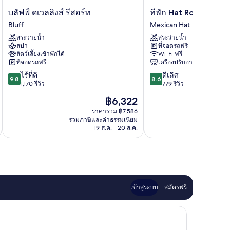
บลัฟฟ์
ที่พัก
บลัฟฟ์ ดเวลลิ่งส์ รีสอร์ท
ที่พัก Hat Rock
ดเวล
Hat
Bluff
Mexican Hat
ลิ่งส์
Rock
สระว่ายน้ำ
สระว่ายน้ำ
รีสอร์ท
Mexican
สปา
ที่จอดรถฟรี
Bluff
Hat
สัตว์เลี้ยงเข้าพักได้
Wi-Fi ฟรี
ที่จอดรถฟรี
เครื่องปรับอากาศ
9.8
8.6
ไร้ที่ติ
ดีเลิศ
9.8
8.6
จาก
จาก
1,170 รีวิว
779 รีวิว
10,
10,
ราคา
฿6,322
ไร้
ดี
ปัจจุบัน
ที่
เลิศ,
ราคารวม ฿7,586
คือ
รวมภาษีและค่าธรรมเนียม
รวมภาษ
ติ,
779
฿6,322
19 ส.ค. - 20 ส.ค.
1,170
รีวิว
รีวิว
เข้าสู่ระบบ
สมัครฟรี