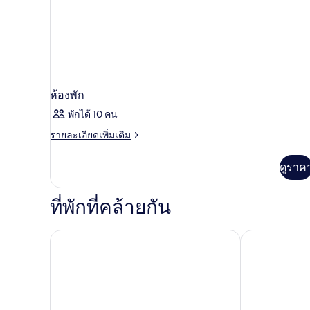
ห้องพัก
พักได้ 10 คน
ราย
รายละเอียดเพิ่มเติม
ละเอียด
เพิ่ม
ดูราค
เติม
เกี่ยว
กับ
ที่พักที่คล้ายกัน
ห้อง
พัก
กูลดิงส์ ลอดจ์
แซนวานอินน์