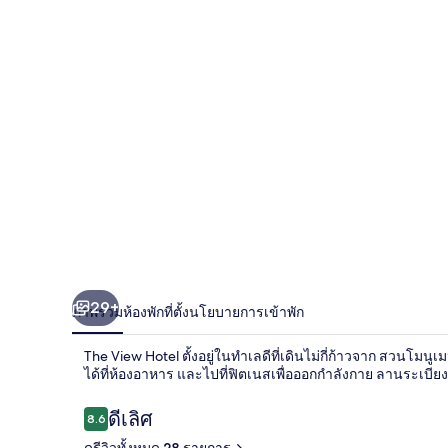
29+
ภาพรวม
ห้องพัก
ที่ตั้ง
นโยบายการเข้าพัก
The View Hotel ตั้งอยู่ในทำเลดีที่เดินไม่กี่ก้าวจาก สวนโมน
ได้ที่ห้องอาหาร และไปที่ฟิตเนสเพื่อออกกำลังกาย ลานระเบีย
รีวิว
ดีเลิศ
8.6
8.6 จาก 10
ดูรีวิวทั้งหมด 28 รายการ