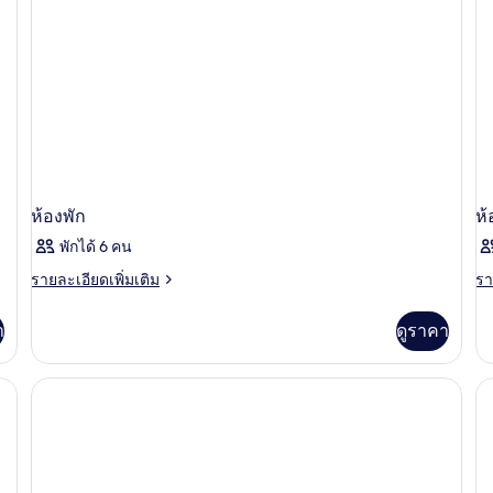
ห้องพัก
ห้
พักได้ 6 คน
ราย
รา
รายละเอียดเพิ่มเติม
รา
ละเอียด
ละ
เพิ่ม
เพิ
า
ดูราคา
เติม
เต
เกี่ยว
เกี
กับ
กับ
ห้อง
ห้
พัก
พัก