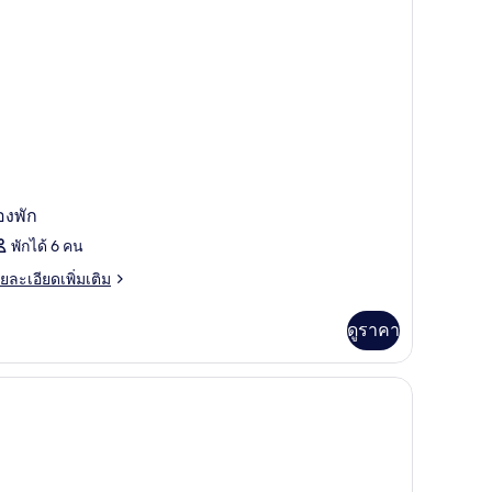
องพัก
พักได้ 6 คน
ย
ยละเอียดเพิ่มเติม
เอียด
่ม
ดูราคา
ิม
่ยว
อง