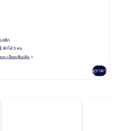
องพัก
พักได้ 5 คน
ย
ยละเอียดเพิ่มเติม
เอียด
่ม
ดูราคา
ิม
่ยว
อง
บลัฟฟ์ ดเวลลิ่งส์ รีสอร์ท
ที่พัก Hat Rock