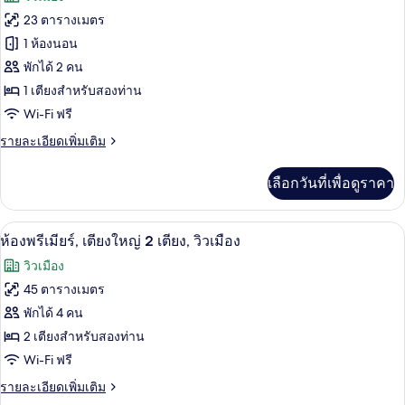
ลัก
1
ทั้งหมด
ซ์,
23 ตารางเมตร
เตียง,
เตียง
ของ
1 ห้องนอน
คิง
วิว
ไซส์
ห้อง
พักได้ 2 คน
เมือง
1
1 เตียงสำหรับสองท่าน
ซู
เตียง,
Wi-Fi ฟรี
วิว
พี
เมือง
ราย
รายละเอียดเพิ่มเติม
เรีย,
ละเอียด
เตียง
เพิ่ม
เลือกวันที่เพื่อดูราคา
เติม
ใหญ่
เกี่ยว
1
กับ
ห้องพรีเมียร์, เตียงใหญ่ 2 เตียง, วิวเมื
เปิด
6
ห้อง
ห้องพรีเมียร์, เตียงใหญ่ 2 เตียง, วิวเมือง
เตียง,
ซู
ภาพถ่าย
วิวเมือง
พี
วิว
ทั้งหมด
เรีย,
45 ตารางเมตร
เมือง
เตียง
ของ
พักได้ 4 คน
ใหญ่
1
ห้อง
2 เตียงสำหรับสองท่าน
เตียง,
Wi-Fi ฟรี
พรีเมียร์,
วิว
เมือง
ราย
รายละเอียดเพิ่มเติม
เตียง
ละเอียด