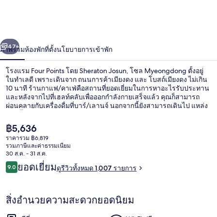
Points
โดย
่อน
Sheraton
ถัดไป
น้า
47+
ภาพรวม
ห้องพัก
ที่ตั้ง
นโยบายการเข้าพัก
Josun,
โซล
โรงแรม Four Points โดย Sheraton Josun, โซล Myeongdong ตั้งอยู่
ในทำเลดี เพราะเดินจาก ถนนการค้าเมียงดง และ โบสถ์เมียงดง ไม่เกิน
Myeongdong
10 นาที ร้านกาแฟ/คาเฟ่คือสถานที่ยอดเยี่ยมในการหาอะไรรับประทาน
และหลังจากไปที่เฮลท์คลับเพื่อออกกำลังกายเสร็จแล้ว คุณก็สามารถ
ผ่อนคลายกับเครื่องดื่มที่บาร์/เลานจ์ นอกจากนี้ยังสามารถเดินไป แหล่ง
ช้อปปิ้งอินซา-ดง และ ตลาดกวังจัง ได้ในเวลา 15 นาที นักเดินทางต่าง
ชอบที่สามารถเดินไปขนส่งสาธารณะได้ใกล้ๆ โดย สถานี Euljiro 3-ga
ราคา
฿5,636
อยู่ห่างออกไปเพียงไม่กี่ก้าว และ สถานี Euljiro 1-ga อยู่ห่างออกไปเพียง 8
ปัจจุบัน
ราคารวม ฿6,819
นาที
฿5,636
รวมภาษีและค่าธรรมเนียม
บริเวณภายนอก
30 ส.ค. - 31 ส.ค.
รีวิว
ยอดเยี่ยม
9.0
ดูรีวิวทั้งหมด 1,007 รายการ
9.0 จาก 10
สิ่งอำนวยความสะดวกยอดนิยม