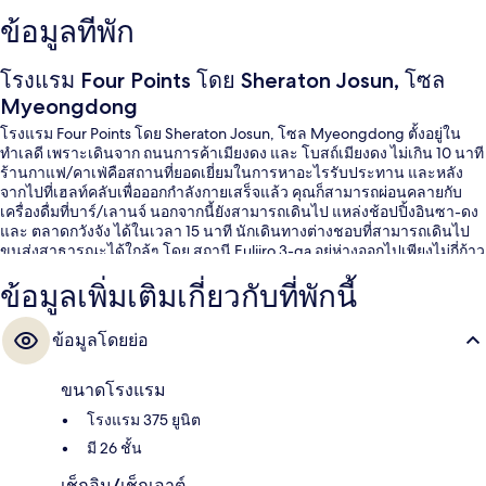
ข้อมูลที่พัก
โรงแรม Four Points โดย Sheraton Josun, โซล
Myeongdong
โรงแรม Four Points โดย Sheraton Josun, โซล Myeongdong ตั้งอยู่ใน
ทำเลดี เพราะเดินจาก ถนนการค้าเมียงดง และ โบสถ์เมียงดง ไม่เกิน 10 นาที
ร้านกาแฟ/คาเฟ่คือสถานที่ยอดเยี่ยมในการหาอะไรรับประทาน และหลัง
จากไปที่เฮลท์คลับเพื่อออกกำลังกายเสร็จแล้ว คุณก็สามารถผ่อนคลายกับ
เครื่องดื่มที่บาร์/เลานจ์ นอกจากนี้ยังสามารถเดินไป แหล่งช้อปปิ้งอินซา-ดง
และ ตลาดกวังจัง ได้ในเวลา 15 นาที นักเดินทางต่างชอบที่สามารถเดินไป
ขนส่งสาธารณะได้ใกล้ๆ โดย สถานี Euljiro 3-ga อยู่ห่างออกไปเพียงไม่กี่ก้าว
และ สถานี Euljiro 1-ga อยู่ห่างออกไปเพียง 8 นาที
ข้อมูลเพิ่มเติมเกี่ยวกับที่พักนี้
ข้อมูลโดยย่อ
ขนาดโรงแรม
โรงแรม 375 ยูนิต
มี 26 ชั้น
เช็กอิน/เช็กเอาต์