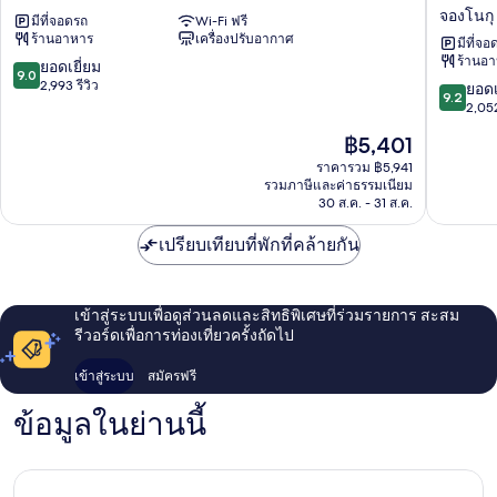
ซิตี้
TREE
จองโนกุ
มีที่จอดรถ
Wi-Fi ฟรี
โฮ
BY
ร้านอาหาร
เครื่องปรับอากาศ
เทล
PARNAS
มีที่จอ
ร้านอ
ม
SEOUL
9.0
ยอดเยี่ยม
9.0
ยอง
INSAD
จาก
2,993 รีวิว
9.2
ยอดเ
9.2
ดง
จอง
10,
จาก
2,052
เมียง
โนกุ
ยอด
10,
ราคา
฿5,401
ดง
เยี่ยม,
ยอด
ปัจจุบัน
2,993
เยี่ยม,
ราคารวม ฿5,941
คือ
รีวิว
รวมภาษีและค่าธรรมเนียม
2,052
฿5,401
30 ส.ค. - 31 ส.ค.
รีวิว
เปรียบเทียบที่พักที่คล้ายกัน
เข้าสู่ระบบเพื่อดูส่วนลดและสิทธิพิเศษที่ร่วมรายการ สะสม
รีวอร์ดเพื่อการท่องเที่ยวครั้งถัดไป
เข้าสู่ระบบ
สมัครฟรี
ข้อมูลในย่านนี้