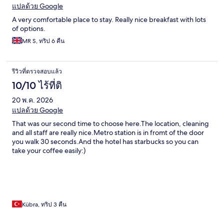
แปลด้วย Google
A very comfortable place to stay. Really nice breakfast with lots
of options.
MR S, ทริป 6 คืน
รีวิวที่ตรวจสอบแล้ว
10/10 ไร้ที่ติ
20 พ.ค. 2026
แปลด้วย Google
That was our second time to choose here.The location, cleaning
and all staff are really nice.Metro station is in fromt of the door
you walk 30 seconds.And the hotel has starbucks so you can
take your coffee easily:)
Kübra, ทริป 3 คืน