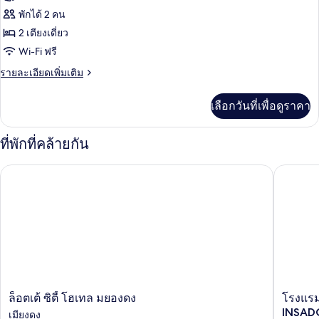
เตียง,
วิว
ห้อง
พักได้ 2 คน
เมือง
2 เตียงเดี่ยว
ซู
Wi-Fi ฟรี
พี
ราย
รายละเอียดเพิ่มเติม
เรีย,
ละเอียด
เตียง
เพิ่ม
เลือกวันที่เพื่อดูราคา
เติม
เดี่ยว
เกี่ยว
2
กับ
ที่พักที่คล้ายกัน
ห้อง
เตียง,
ซู
ล็อตเต้ ซิตี้ โฮเทล มยองดง
โรงแรม 
พี
วิว
เรีย,
เมือง
เตียง
เดี่ยว
2
เตียง,
วิว
เมือง
ล็อต
โรงแรม
ล็อตเต้ ซิตี้ โฮเทล มยองดง
โรงแรม
เต้
NINE
INSA
เมียงดง