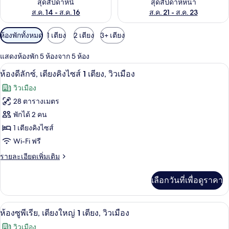
สุดสัปดาห์นี้
สุดสัปดาห์หน้า
ส.ค. 14 - ส.ค. 16
ส.ค. 21 - ส.ค. 23
ตัว
ห้องพักทั้งหมด
1 เตียง
2 เตียง
3+ เตียง
กรอง
แสดงห้องพัก 5 ห้องจาก 5 ห้อง
ที่
ห้องดีลักซ์, เตียงคิงไซส์ 1 เตียง, วิวเม
เปิด
มี
5
ห้องดีลักซ์, เตียงคิงไซส์ 1 เตียง, วิวเมือง
ให้
ภาพถ่าย
วิวเมือง
สำหรับ
ทั้งหมด
28 ตารางเมตร
ห้อง
ของ
พักได้ 2 คน
พัก
ห้อง
1 เตียงคิงไซส์
Wi-Fi ฟรี
ดี
ราย
รายละเอียดเพิ่มเติม
ลัก
ละเอียด
ซ์,
เพิ่ม
เลือกวันที่เพื่อดูราคา
เติม
เตียง
เกี่ยว
คิง
กับ
ห้องซูพีเรีย, เตียงใหญ่ 1 เตียง, วิวเมือ
เปิด
7
ห้อง
ห้องซูพีเรีย, เตียงใหญ่ 1 เตียง, วิวเมือง
ไซส์
ดี
ภาพถ่าย
วิวเมือง