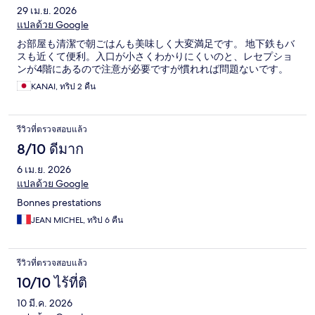
29 เม.ย. 2026
แปลด้วย Google
お部屋も清潔で朝ごはんも美味しく大変満足です。 地下鉄もバ
スも近くて便利。入口が小さくわかりにくいのと、レセプショ
ンが4階にあるので注意が必要ですが慣れれば問題ないです。
KANAI, ทริป 2 คืน
รีวิวที่ตรวจสอบแล้ว
8/10 ดีมาก
6 เม.ย. 2026
แปลด้วย Google
Bonnes prestations
JEAN MICHEL, ทริป 6 คืน
รีวิวที่ตรวจสอบแล้ว
10/10 ไร้ที่ติ
10 มี.ค. 2026