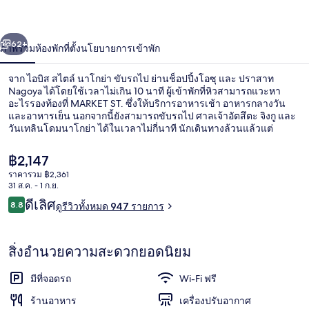
นา
่อน
ถัดไป
น้า
62+
ภาพรวม
ห้องพัก
ที่ตั้ง
นโยบายการเข้าพัก
โก
ย่า
จาก ไอบิส สไตล์ นาโกย่า ขับรถไป ย่านช็อปปิ้งโอซุ และ ปราสาท
Nagoya ได้โดยใช้เวลาไม่เกิน 10 นาที ผู้เข้าพักที่หิวสามารถแวะหา
อะไรรองท้องที่ MARKET ST. ซึ่งให้บริการอาหารเช้า อาหารกลางวัน
และอาหารเย็น นอกจากนี้ยังสามารถขับรถไป ศาลเจ้าอัตสึตะ จิงกู และ
วันเทลินโดมนาโกย่า ได้ในเวลาไม่กี่นาที นักเดินทางล้วนแล้วแต่
ประทับใจพนักงานและทำเล ใกล้ขนส่งสาธารณะ: เดิน 6 นาทีถึง สถานี
Kokusai Center และ 8 นาทีถึง สถานีไมเอะเท็ตสุ นาโงย่า
ราคา
฿2,147
ปัจจุบัน
ราคารวม ฿2,361
฿2,147
31 ส.ค. - 1 ก.ย.
บริการอาหารเช้า อาหารกลางวัน และอา
รีวิว
ดีเลิศ
8.8
ดูรีวิวทั้งหมด 947 รายการ
8.8 จาก 10
สิ่งอำนวยความสะดวกยอดนิยม
มีที่จอดรถ
Wi-Fi ฟรี
ร้านอาหาร
เครื่องปรับอากาศ