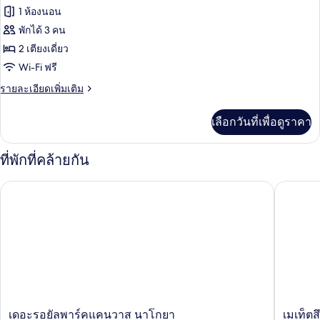
ทั้งหมด
ใหญ่
1 ห้องนอน
1
ของ
พักได้ 3 คน
เตียง,
ปลอด
ห้อง
2 เตียงเดี่ยว
บุหรี่
Wi-Fi ฟรี
สแตนดาร์ด,
ราย
รายละเอียดเพิ่มเติม
เตียง
ละเอียด
เดี่ยว
เพิ่ม
เลือกวันที่เพื่อดูราคา
เติม
2
เกี่ยว
เตียง,
กับ
ที่พักที่คล้ายกัน
ห้อง
ปลอด
สแตนดาร์ด,
เดอะรอยัลพาร์คแคนวาส นาโกยา
เมเท็ตสึอิ
บุหรี่
เตียง
เดี่ยว
2
เตียง,
ปลอด
บุหรี่
เดอะ
เม
เดอะรอยัลพาร์คแคนวาส นาโกยา
เมเท็ตสึ