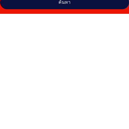
ค้นหา
คลัง
ภาพ
ไอ
บิส
สไตล์