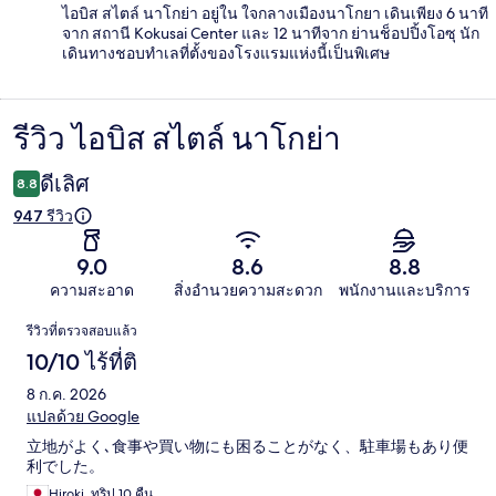
ไอบิส สไตล์ นาโกย่า อยู่ใน ใจกลางเมืองนาโกยา เดินเพียง 6 นาที
จาก สถานี Kokusai Center และ 12 นาทีจาก ย่านช็อปปิ้งโอซุ นัก
เดินทางชอบทำเลที่ตั้งของโรงแรมแห่งนี้เป็นพิเศษ
รีวิว ไอบิส สไตล์ นาโกย่า
รีวิว
ดีเลิศ
8.8
947 รีวิว
9.0
8.6
8.8
ความสะอาด
สิ่งอำนวยความสะดวก
พนักงานและบริการ
รีวิว
รีวิวที่ตรวจสอบแล้ว
10/10 ไร้ที่ติ
8 ก.ค. 2026
แปลด้วย Google
立地がよく､食事や買い物にも困ることがなく、駐車場もあり便
利でした。
Hiroki, ทริป 10 คืน