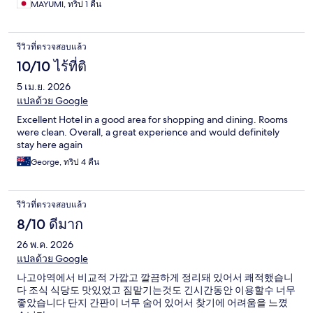
MAYUMI, ทริป 1 คืน
รีวิวที่ตรวจสอบแล้ว
10/10 ไร้ที่ติ
5 เม.ย. 2026
แปลด้วย Google
Excellent Hotel in a good area for shopping and dining. Rooms
were clean. Overall, a great experience and would definitely
stay here again
George, ทริป 4 คืน
รีวิวที่ตรวจสอบแล้ว
8/10 ดีมาก
26 พ.ค. 2026
แปลด้วย Google
나고야역에서 비교적 가깝고 깔끔하게 정리돼 있어서 쾌적했습니
다 조식 식당도 맛있었고 짐맡기는것도 긴시간동안 이용할수 너무
좋았습니다 단지 간판이 너무 숨어 있어서 찾기에 어려움을 느꼈