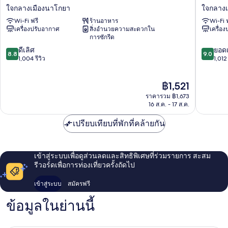
รอยัล
เท็ตสึ
ใจกลางเมืองนาโกยา
ใจกลางเ
พาร์
อินน์
Wi-Fi ฟรี
ร้านอาหาร
Wi-Fi 
ค
นา
เครื่องปรับอากาศ
สิ่งอำนวยความสะดวกใน
เครื่อ
แค
โก
การซักรีด
นวาส
ย่า
8.8
9.0
นา
ดีเลิศ
เอกิ
ยอดเ
8.8
9.0
จาก
จาก
โกยา
1,004 รีวิว
ชิน
1,012 
10,
10,
ใจกลาง
กัง
ดี
ยอด
เมือง
เซ็น
ราคา
฿1,521
เลิศ,
เยี่ยม,
นา
กุจิ
ปัจจุบัน
1,004
1,012
โกยา
ใจกลาง
ราคารวม ฿1,673
คือ
รีวิว
รีวิว
16 ส.ค. - 17 ส.ค.
เมือง
฿1,521
นา
เปรียบเทียบที่พักที่คล้ายกัน
โกยา
เข้าสู่ระบบเพื่อดูส่วนลดและสิทธิพิเศษที่ร่วมรายการ สะสม
รีวอร์ดเพื่อการท่องเที่ยวครั้งถัดไป
เข้าสู่ระบบ
สมัครฟรี
ข้อมูลในย่านนี้