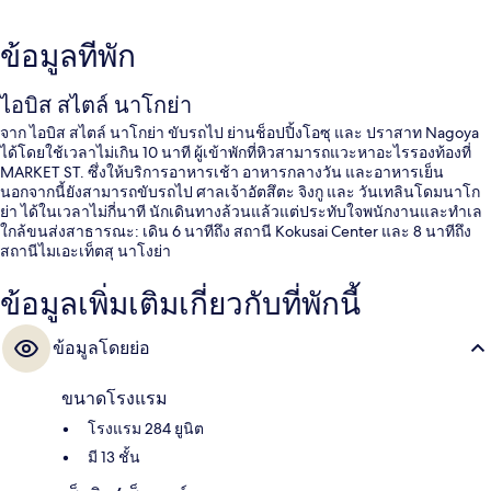
ข้อมูลที่พัก
ไอบิส สไตล์ นาโกย่า
จาก ไอบิส สไตล์ นาโกย่า ขับรถไป ย่านช็อปปิ้งโอซุ และ ปราสาท Nagoya
ได้โดยใช้เวลาไม่เกิน 10 นาที ผู้เข้าพักที่หิวสามารถแวะหาอะไรรองท้องที่
MARKET ST. ซึ่งให้บริการอาหารเช้า อาหารกลางวัน และอาหารเย็น
นอกจากนี้ยังสามารถขับรถไป ศาลเจ้าอัตสึตะ จิงกู และ วันเทลินโดมนาโก
ย่า ได้ในเวลาไม่กี่นาที นักเดินทางล้วนแล้วแต่ประทับใจพนักงานและทำเล
ใกล้ขนส่งสาธารณะ: เดิน 6 นาทีถึง สถานี Kokusai Center และ 8 นาทีถึง
สถานีไมเอะเท็ตสุ นาโงย่า
ข้อมูลเพิ่มเติมเกี่ยวกับที่พักนี้
ข้อมูลโดยย่อ
ขนาดโรงแรม
โรงแรม 284 ยูนิต
มี 13 ชั้น