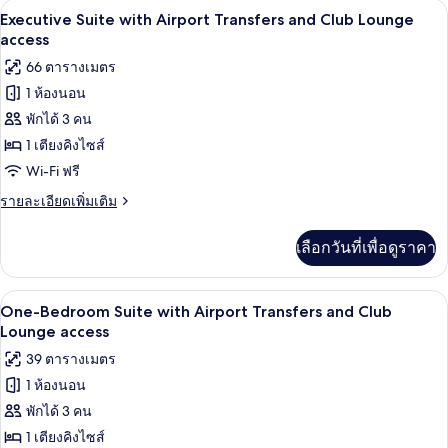
Executive Suite with Airport Transfers 
เปิด
9
Premium
Executive Suite with Airport Transfers and Club Lounge
Room
ภาพถ่าย
access
with
ทั้งหมด
66 ตารางเมตร
Airport
Transfers
1 ห้องนอน
ของ
พักได้ 3 คน
Executive
Suite
1 เตียงคิงไซส์
with
Wi-Fi ฟรี
Airport
ราย
รายละเอียดเพิ่มเติม
Transfers
ละเอียด
เพิ่ม
and
เลือกวันที่เพื่อดูราคา
เติม
Club
เกี่ยว
Lounge
กับ
One-Bedroom Suite with Airport Transfe
เปิด
access
19
Executive
One-Bedroom Suite with Airport Transfers and Club
Suite
ภาพถ่าย
Lounge access
with
ทั้งหมด
39 ตารางเมตร
Airport
Transfers
1 ห้องนอน
ของ
and
พักได้ 3 คน
One-
Club
Lounge
Bedroom
1 เตียงคิงไซส์