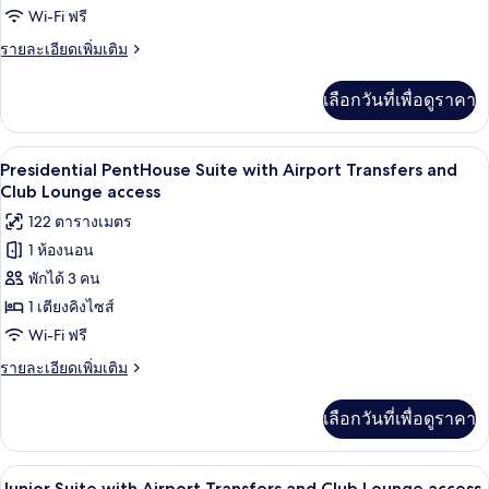
access
Suite
Wi-Fi ฟรี
with
ราย
รายละเอียดเพิ่มเติม
Airport
ละเอียด
เพิ่ม
Transfers
เลือกวันที่เพื่อดูราคา
เติม
and
เกี่ยว
Club
กับ
Presidential PentHouse Suite with Airpo
เปิด
Lounge
13
One-
Presidential PentHouse Suite with Airport Transfers and
Bedroom
access
ภาพถ่าย
Club Lounge access
Suite
ทั้งหมด
122 ตารางเมตร
with
Airport
1 ห้องนอน
ของ
Transfers
พักได้ 3 คน
Presidential
and
Club
PentHouse
1 เตียงคิงไซส์
Lounge
Suite
Wi-Fi ฟรี
access
with
ราย
รายละเอียดเพิ่มเติม
Airport
ละเอียด
เพิ่ม
Transfers
เลือกวันที่เพื่อดูราคา
เติม
and
เกี่ยว
Club
กับ
Junior Suite with Airport Transfers and
เปิด
Lounge
26
Presidential
Junior Suite with Airport Transfers and Club Lounge access