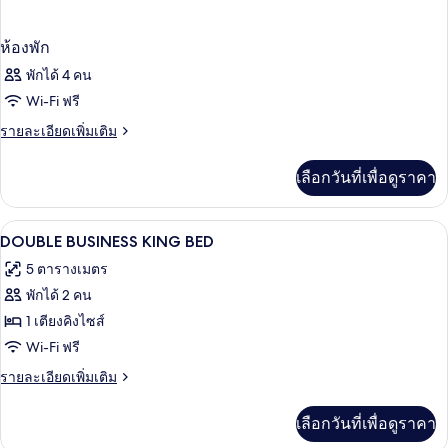
ห้องพัก
พักได้ 4 คน
Wi-Fi ฟรี
ราย
รายละเอียดเพิ่มเติม
ละเอียด
เพิ่ม
เลือกวันที่เพื่อดูราคา
เติม
เกี่ยว
กับ
1 ห้องนอน, เครื่องนอนระดับพรีเมียม, มินิ
เปิด
11
ห้อง
DOUBLE BUSINESS KING BED
พัก
ภาพถ่าย
5 ตารางเมตร
ทั้งหมด
พักได้ 2 คน
ของ
1 เตียงคิงไซส์
DOUBLE
Wi-Fi ฟรี
BUSINESS
ราย
รายละเอียดเพิ่มเติม
KING
ละเอียด
เพิ่ม
BED
เลือกวันที่เพื่อดูราคา
เติม
เกี่ยว