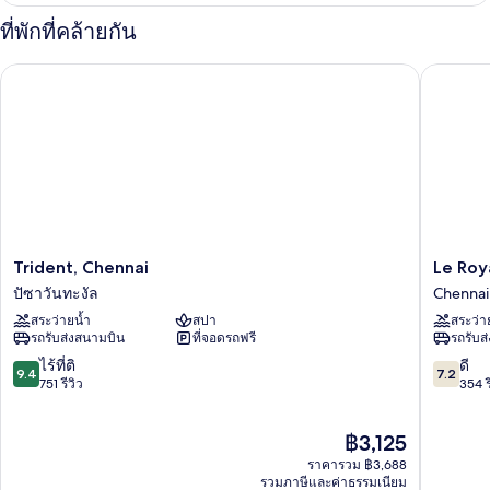
กับ
ที่พักที่คล้ายกัน
DOUBLE
BUSINESS
Trident, Chennai
Le Royal
KING
BED
Trident,
Le
Trident, Chennai
Le Roy
Chennai
Royal
ปัซาวันทะงัล
Chennai
ปัซา
Meridie
สระว่ายน้ำ
สปา
สระว่า
วัน
Chennai
รถรับส่งสนามบิน
ที่จอดรถฟรี
รถรับส
ทะ
Chennai
งัล
9.4
7.2
ไร้ที่ติ
ดี
9.4
7.2
จาก
จาก
751 รีวิว
354 ร
10,
10,
ไร้
ดี,
ราคา
฿3,125
ที่
354
ปัจจุบัน
ติ,
รีวิว
ราคารวม ฿3,688
คือ
751
รวมภาษีและค่าธรรมเนียม