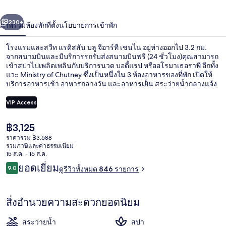
แรดิ
่อน
ถัดไป
น้า
230+
ภาพรวม
ห้องพัก
ที่ตั้ง
นโยบายการเข้าพัก
สสัน
บลู
โรงแรมและสวีท แรดิสสัน บลู จีอาร์ที เชนไน อยู่ห่างออกไป 3.2 กม.
จากสนามบินและมีบริการรถรับส่งสนามบินฟรี (24 ชั่วโมง)คุณสามารถ
จี
เข้าสปาไปเพลิดเพลินกับบริการนวด บอดี้แรป หรืออโรมาเธอราพี อีกทั้ง
แวะ Ministry of Chutney ซึ่งเป็นหนึ่งใน 3 ห้องอาหารของที่พัก เปิดให้
บริการอาหารเช้า อาหารกลางวัน และอาหารเย็น สระว่ายน้ำกลางแจ้ง
อาร์
บาร์ริมสระว่ายน้ำ และฟิตเนส 24 ชม.คือไฮไลท์เพิ่มเติมในโรงแรมสุด
หรูแห่งนี้ นักเดินทางคนอื่นๆ ประทับใจพนักงาน
VIP Access
ที
เชน
ราคา
฿3,125
สระว่ายน้ำกลางแจ้ง, เก้าอี้อาบแดดริมส
ปัจจุบัน
ราคารวม ฿3,688
ไน
฿3,125
รวมภาษีและค่าธรรมเนียม
15 ส.ค. - 16 ส.ค.
รีวิว
ยอดเยี่ยม
9.0
ดูรีวิวทั้งหมด 846 รายการ
9.0 จาก 10
สิ่งอำนวยความสะดวกยอดนิยม
สระว่ายน้ำ
สปา