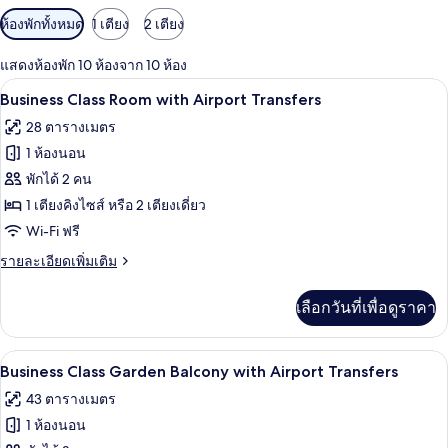
ตัว
ห้องพักทั้งหมด
1 เตียง
2 เตียง
กรอง
แสดงห้องพัก 10 ห้องจาก 10 ห้อง
ที่
Business Class Room with Airport Transf
เปิด
มี
8
Business Class Room with Airport Transfers
ให้
ภาพถ่าย
28 ตารางเมตร
สำหรับ
ทั้งหมด
1 ห้องนอน
ห้อง
ของ
พักได้ 2 คน
พัก
Business
1 เตียงคิงไซส์ หรือ 2 เตียงเดี่ยว
Class
Wi-Fi ฟรี
Room
ราย
รายละเอียดเพิ่มเติม
with
ละเอียด
Airport
เพิ่ม
เลือกวันที่เพื่อดูราคา
เติม
Transfers
เกี่ยว
กับ
1 ห้องนอน, เครื่องนอนระดับพรีเมียม, มินิ
เปิด
10
Business
Business Class Garden Balcony with Airport Transfers
Class
ภาพถ่าย
43 ตารางเมตร
Room
ทั้งหมด
with
1 ห้องนอน
Airport