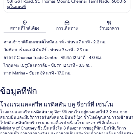
531 GST Road, St. Thomas Mount, Chennai, Tamil Nadu, 600016
ดูในแผนที่
แผนที่
สถานที่ใกล้เคียง
การเดินทาง
ร้านอาหาร
ศาลเจ้าชาตินิยมเซนต์โทมัสเมาท์
- ขับรถ 7 นาที
- 2.2 กม.
วัดฟัตชาร์ คณปติ มันดีร์
- ขับรถ 9 นาที
- 2.9 กม.
อาคาร Chennai Trade Centre
- ขับรถ 12 นาที
- 4.0 กม.
ไวกุนฑะ เปรูมัล เทวาลัย
- ขับรถ 12 นาที
- 3.3 กม.
หาด Marina
- ขับรถ 39 นาที
- 17.0 กม.
ข้อมูลที่พัก
โรงแรมและสวีท แรดิสสัน บลู จีอาร์ที เชนไน
โรงแรมและสวีท แรดิสสัน บลู จีอาร์ที เชนไน อยู่ห่างออกไป 3.2 กม. จาก
สนามบินและมีบริการรถรับส่งสนามบินฟรี (24 ชั่วโมง)คุณสามารถเข้าสปา
ไปเพลิดเพลินกับบริการนวด บอดี้แรป หรืออโรมาเธอราพี อีกทั้งแวะ
Ministry of Chutney ซึ่งเป็นหนึ่งใน 3 ห้องอาหารของที่พัก เปิดให้บริการ
อาหารเช้า อาหารกลางวัน และอาหารเย็น สระว่ายน้ำกลางแจ้ง บาร์ริมสระ