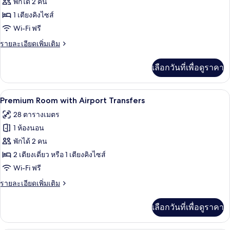
ของ
พักได้ 2 คน
Transfers
Business
1 เตียงคิงไซส์
Class
Wi-Fi ฟรี
Garden
ราย
รายละเอียดเพิ่มเติม
Balcony
ละเอียด
with
เพิ่ม
เลือกวันที่เพื่อดูราคา
เติม
Airport
เกี่ยว
Transfers
กับ
1 ห้องนอน, เครื่องนอนระดับพรีเมียม, มินิ
เปิด
12
Business
Premium Room with Airport Transfers
Class
ภาพถ่าย
28 ตารางเมตร
Garden
ทั้งหมด
Balcony
1 ห้องนอน
with
ของ
พักได้ 2 คน
Airport
Premium
Transfers
2 เตียงเดี่ยว หรือ 1 เตียงคิงไซส์
Room
Wi-Fi ฟรี
with
ราย
รายละเอียดเพิ่มเติม
Airport
ละเอียด
Transfers
เพิ่ม
เลือกวันที่เพื่อดูราคา
เติม
เกี่ยว
กับ