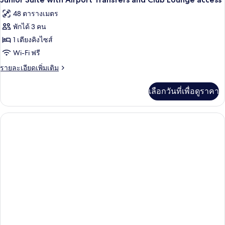
PentHouse
access
ภาพถ่าย
48 ตารางเมตร
Suite
ทั้งหมด
with
พักได้ 3 คน
Airport
ของ
1 เตียงคิงไซส์
Transfers
Junior
and
Wi-Fi ฟรี
Club
Suite
ราย
รายละเอียดเพิ่มเติม
Lounge
with
ละเอียด
access
เพิ่ม
Airport
เลือกวันที่เพื่อดูราคา
เติม
Transfers
เกี่ยว
and
กับ
Club
Junior
Suite
Lounge
with
access
Airport
Transfers
and
Club
Lounge
access