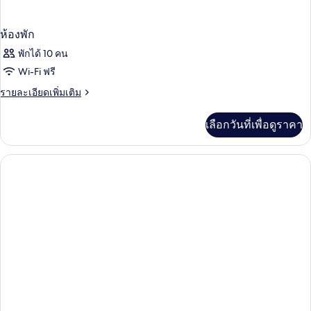
ห้องพัก
พักได้ 10 คน
Wi-Fi ฟรี
ราย
รายละเอียดเพิ่มเติม
ละเอียด
เพิ่ม
เลือกวันที่เพื่อดูราคา
เติม
เกี่ยว
กับ
ห้อง
พัก