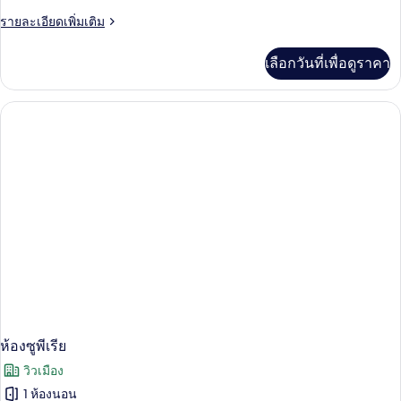
ราย
รายละเอียดเพิ่มเติม
ละเอียด
เพิ่ม
เลือกวันที่เพื่อดูราคา
เติม
เกี่ยว
กับ
ห้อง
ซู
พี
เรีย
ทวิ
น
ห้องซูพีเรีย
วิวเมือง
1 ห้องนอน