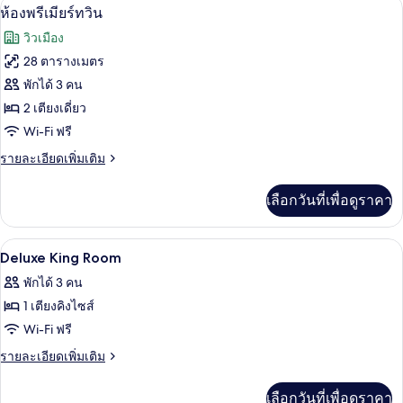
ตู้นิรภัยในห้องพัก, โต๊ะทำงาน, พื้นที่
เปิด
6
ห้อง
ห้องพรีเมียร์ทวิน
ดี
ภาพถ่าย
วิวเมือง
ลัก
ทั้งหมด
ซ์
28 ตารางเมตร
ทวิ
ของ
พักได้ 3 คน
น
ห้อง
2 เตียงเดี่ยว
Wi-Fi ฟรี
พรีเมียร์
ราย
รายละเอียดเพิ่มเติม
ทวิน
ละเอียด
เพิ่ม
เลือกวันที่เพื่อดูราคา
เติม
เกี่ยว
กับ
สระว่ายน้ำ | สระว่ายน้ำกลางแจ้ง
เปิด
6
ห้อง
Deluxe King Room
พรีเมียร์
ภาพถ่าย
พักได้ 3 คน
ทวิ
ทั้งหมด
น
1 เตียงคิงไซส์
ของ
Wi-Fi ฟรี
Deluxe
ราย
รายละเอียดเพิ่มเติม
King
ละเอียด
เพิ่ม
Room
เลือกวันที่เพื่อดูราคา