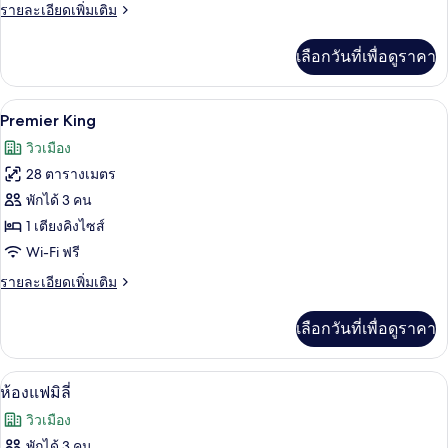
Family
ราย
รายละเอียดเพิ่มเติม
Room
ละเอียด
เพิ่ม
เลือกวันที่เพื่อดูราคา
เติม
เกี่ยว
กับ
Premier King | วิวจากห้องพัก
เปิด
9
Family
Premier King
Room
ภาพถ่าย
วิวเมือง
ทั้งหมด
28 ตารางเมตร
ของ
พักได้ 3 คน
Premier
1 เตียงคิงไซส์
King
Wi-Fi ฟรี
ราย
รายละเอียดเพิ่มเติม
ละเอียด
เพิ่ม
เลือกวันที่เพื่อดูราคา
เติม
เกี่ยว
กับ
ตู้นิรภัยในห้องพัก, โต๊ะทำงาน, พื้นที่
เปิด
6
Premier
ห้องแฟมิลี่
King
ภาพถ่าย
วิวเมือง
ทั้งหมด
พักได้ 3 คน