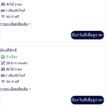
พักได้ 2 คน
1 เตียงคิงไซส์
Wi-Fi ฟรี
ราย
รายละเอียดเพิ่มเติม
ละเอียด
เพิ่ม
เลือกวันที่เพื่อดูราคา
เติม
เกี่ยว
กับ
ตู้นิรภัยในห้องพัก, โต๊ะทำงาน, พื้นที่
เปิด
7
ห้อง
ห้องดีลักซ์
ซู
ภาพถ่าย
วิวเมือง
พี
ทั้งหมด
เรีย
28 ตารางเมตร
ของ
พักได้ 3 คน
ห้อง
1 เตียงคิงไซส์
Wi-Fi ฟรี
ดี
ราย
รายละเอียดเพิ่มเติม
ลัก
ละเอียด
ซ์
เพิ่ม
เลือกวันที่เพื่อดูราคา
เติม
เกี่ยว