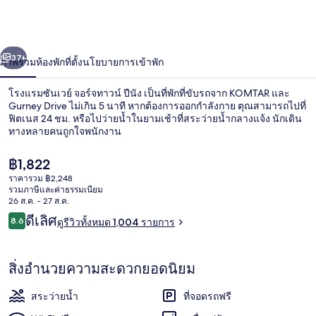
ซัน
เวย์
่อน
ถัดไป
น้า
37+
ภาพรวม
ห้องพัก
ที่ตั้ง
นโยบายการเข้าพัก
จอร์จ
ทาวน์
โรงแรมซันเวย์ จอร์จทาวน์ ปีนัง เป็นที่พักที่ขับรถจาก KOMTAR และ
Gurney Drive ไม่เกิน 5 นาที หากต้องการออกกำลังกาย ตุณสามารถไปที่
ปีนัง
ฟิตเนส 24 ชม. หรือไปว่ายน้ำในยามเช้าที่สระว่ายน้ำกลางแจ้ง นักเดิน
ทางหลายคนถูกใจพนักงาน
ราคา
฿1,822
ปัจจุบัน
ราคารวม ฿2,248
฿1,822
รวมภาษีและค่าธรรมเนียม
26 ส.ค. - 27 ส.ค.
สระว่ายน้ำกลางแจ้ง
รีวิว
ดีเลิศ
8.6
ดูรีวิวทั้งหมด 1,004 รายการ
8.6 จาก 10
สิ่งอำนวยความสะดวกยอดนิยม
สระว่ายน้ำ
ที่จอดรถฟรี