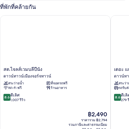
กับ
ที่พักที่คล้ายกัน
ห้อง
ดี
สต.ไจลส์เวมบลีปีนัง
เดอะ แกรน
ลัก
ซ์
สต.ไจ
เดอะ
สต.ไจลส์เวมบลีปีนัง
เดอะ แก
ลส์เวมบ
แกรนิต
ดาวน์ทาวน์เมืองจอร์จทาวน์
ดาวน์ทา
ลี
ลัก
สระว่ายน้ำ
ที่จอดรถฟรี
สระว่า
ปีนัง
ชัว
Wi-Fi ฟรี
ร้านอาหาร
รถรับส
ดาวน์
รี
ทาวน์
โฮ
8.6
8.6
ดีเลิศ
ดีเลิ
8.6
8.6
เมือง
เทล
จาก
จาก
1,007 รีวิว
279 ร
จอร์จ
ปีนัง
10,
10,
ทาวน์
ดาวน์
ดี
ดี
ราคา
฿2,490
ทาวน์
เลิศ,
เลิศ,
ปัจจุบัน
ราคารวม ฿2,794
เมือง
1,007
279
คือ
รวมภาษีและค่าธรรมเนียม
จอร์จ
รีวิว
รีวิว
฿2,490