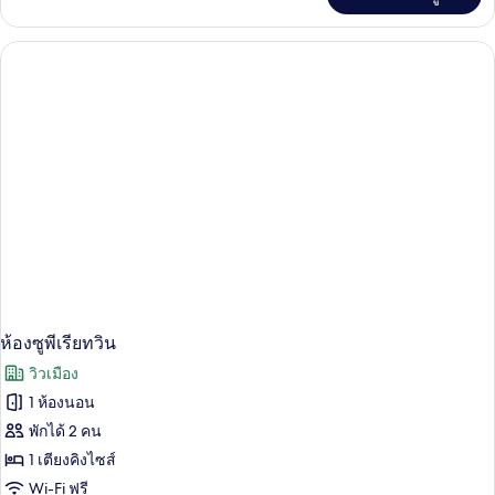
เติม
เกี่ยว
กับ
Deluxe
King
Room
ห้องซูพีเรียทวิน
วิวเมือง
1 ห้องนอน
พักได้ 2 คน
1 เตียงคิงไซส์
Wi-Fi ฟรี