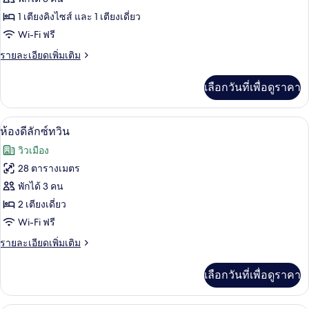
ของ
1 เตียงคิงไซส์ และ 1 เตียงเดี่ยว
ห้อง
Wi-Fi ฟรี
แฟ
ราย
รายละเอียดเพิ่มเติม
ละเอียด
มิ
เพิ่ม
เลือกวันที่เพื่อดูราคา
เติม
ลี่
เกี่ยว
กับ
ตู้นิรภัยในห้องพัก, โต๊ะทำงาน, พื้นที่
เปิด
6
ห้อง
ห้องดีลักซ์ทวิน
แฟ
ภาพถ่าย
วิวเมือง
มิ
ทั้งหมด
ลี่
28 ตารางเมตร
ของ
พักได้ 3 คน
ห้อง
2 เตียงเดี่ยว
Wi-Fi ฟรี
ดี
ราย
รายละเอียดเพิ่มเติม
ลัก
ละเอียด
ซ์
เพิ่ม
เลือกวันที่เพื่อดูราคา
เติม
ทวิน
เกี่ยว
กับ