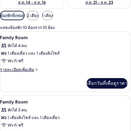
ส.ค. 14 - ส.ค. 16
ส.ค. 21 - ส.ค. 23
ตัว
ห้องพักทั้งหมด
2 เตียง
1 เตียง
กรอง
แสดงห้องพัก 10 ห้องจาก 10 ห้อง
ที่
ตู้นิรภัยในห้องพัก, โต๊ะทำงาน, พื้นที่
เปิด
มี
6
Family Room
ให้
ภาพถ่าย
พักได้ 4 คน
สำหรับ
ทั้งหมด
1 เตียงเดี่ยว และ 1 เตียงคิงไซส์
ห้อง
ของ
Wi-Fi ฟรี
พัก
Family
ราย
รายละเอียดเพิ่มเติม
Room
ละเอียด
เพิ่ม
เลือกวันที่เพื่อดูราคา
เติม
เกี่ยว
กับ
ตู้นิรภัยในห้องพัก, โต๊ะทำงาน, พื้นที่
เปิด
7
Family
Family Room
Room
ภาพถ่าย
พักได้ 3 คน
ทั้งหมด
1 เตียงคิงไซส์ และ 1 เตียงเดี่ยว
ของ
Wi-Fi ฟรี