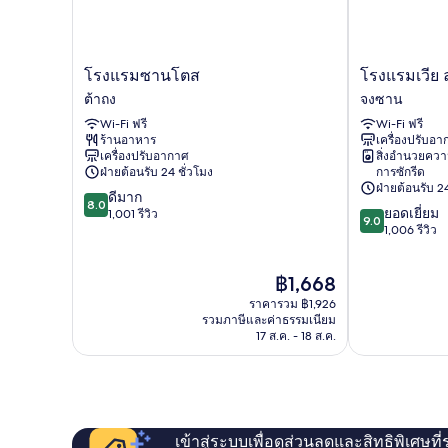
โรงแรม
โรง
โรงแรมซานโตส
โรงแรมเวีย 
ซาน
แรม
ต้าถง
จงซาน
โตส
เวีย
Wi-Fi ฟรี
Wi-Fi ฟรี
ต้าถง
ลอฟท์
ร้านอาหาร
เครื่องปรับอ
จง
เครื่องปรับอากาศ
สิ่งอำนวยคว
ซาน
ฝ่ายต้อนรับ 24 ชั่วโมง
การซักรีด
ฝ่ายต้อนรับ 24
8.0
ดีมาก
8.0
9.0
ยอดเยี่ยม
จาก
1,001 รีวิว
9.0
จาก
1,006 รีวิว
10,
10,
ดี
ยอด
มาก,
ราคา
฿1,668
เยี่ยม,
1,001
ปัจจุบัน
1,006
รีวิว
ราคารวม ฿1,926
คือ
รีวิว
รวมภาษีและค่าธรรมเนียม
฿1,668
17 ส.ค. - 18 ส.ค.
เข้าสู่ระบบเพื่อดูส่วนลดและสิทธิพิเศษที