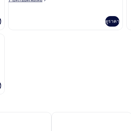
เกี
ละเอียด
โน
กับ
เพิ่ม
Tr
มี
เติม
R
เกี่ยว
า
ดูราคา
ดับเบิล
กับ
(Check-
ห้อง
้าม่านกันแสง, Wi-Fi ฟรี
อี
in
โค
after
โน
21:00)
มี
ดับเบิล
(Check-
in
after
21:00)
า
อฟท์
โรงแรมฟัน - สาขาหลินเซิน