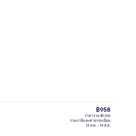
ี่ล็อบบี้
ห้องเอ็กเซกคิวทีฟสำหรับสี่ท่าน | ตู้นิร
ราคา
฿958
ปัจจุบัน
ราคารวม ฿1,106
฿958
รวมภาษีและค่าธรรมเนียม
บริเวณภายนอก
13 ส.ค. - 14 ส.ค.