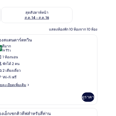
้ ส.ค. 7 - ส.ค. 9
ตรวจสอบจำนวนห้องพักว่างในสุดสัปดาห์หน้า ส.ค. 14 - ส.ค. 16
สุดสัปดาห์หน้า
ส.ค. 14 - ส.ค. 16
แสดงห้องพัก 10 ห้องจาก 10 ห้อง
ัก, โต๊ะทำงาน, ผ้าม่านกันแสง, Wi-Fi ฟรี
ห้องสแตนดาร์ดทวิน | ตู้นิรภัยในห้องพัก, โต๊ะทำ
ิด
11
้องสแตนดาร์ดทวิน
าพถ่าย
ดีมาก
0
8.0 จาก 10
(19
19 รีวิว
้งหมด
รีวิว)
1 ห้องนอน
อง
พักได้ 2 คน
อง
2 เตียงเดี่ยว
แตนดาร์ด
Wi-Fi ฟรี
วิน
ย
ยละเอียดเพิ่มเติม
เอียด
่ม
ดูราคา
ิม
่ยว
พัก, โต๊ะทำงาน, ผ้าม่านกันแสง, Wi-Fi ฟรี
ห้องเอ็กเซกคิวทีฟสำหรับสี่ท่าน | ตู้นิรภัยในห้อ
ิด
14
อง
องเอ็กเซกคิวทีฟสำหรับสี่ท่าน