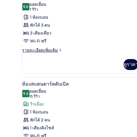
ภาพถ่าย
ยอดเยี่ยม
9.0
9.0 จาก 10
(7
7 รีวิว
ทั้งหมด
รีวิว)
1 ห้องนอน
ของ
พักได้ 3 คน
ห้อง
3 เตียงเดี่ยว
สแตนดาร์ด
Wi-Fi ฟรี
ทริปเปิล
ราย
รายละเอียดเพิ่มเติม
ละเอียด
เพิ่ม
ดูราค
เติม
เกี่ยว
กับ
ห้องสแตนดาร์ดดับเบิล | ตู้นิรภั
เปิด
2
ห้อง
ห้องสแตนดาร์ดดับเบิล
สแตนดาร์ด
ภาพถ่าย
ยอดเยี่ยม
ทริปเปิล
9.2
9.2 จาก 10
(15
15 รีวิว
ทั้งหมด
รีวิว)
วิวเมือง
ของ
1 ห้องนอน
ห้อง
พักได้ 2 คน
สแตนดาร์ด
1 เตียงคิงไซส์
ดับเบิล
Wi-Fi ฟรี