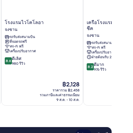
โรงแรม
เครือ
โรงแรมไวโคโลอา
เครือโรงแรมบิวตี้ ไทเ
ไว
โรงแรม
ชีค
จงซาน
โค
บิวตี้
จงซาน
รถรับส่งสนามบิน
โลอา
ไทเป
ที่จอดรถฟรี
จง
-
รถรับส่งสนามบิน
Wi-Fi ฟรี
Wi-Fi ฟรี
ซาน
โรง
เครื่องปรับอากาศ
เครื่องปรับอากาศ
แรม
ฝ่ายต้อนรับ 24 ชั่วโมง
8.6
ดีเลิศ
บี
8.6
จาก
980 รีวิว
8.2
ชีค
ดีมาก
8.2
10,
จาก
จง
976 รีวิว
ดี
10,
ซาน
เลิศ,
ดี
ราคา
฿2,128
980
มาก,
ปัจจุบัน
รีวิว
ราคารวม ฿2,458
976
คือ
รวมภาษีและค่าธรรมเนียม
รวมภาษ
รีวิว
฿2,128
9 ส.ค. - 10 ส.ค.