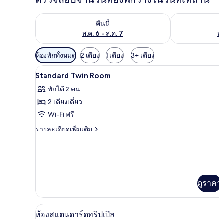
ตรวจสอบจำนวนห้องพักว่างในคืนนี้ ส.ค. 6 - ส.ค. 7
ตรวจสอบจำนวนห้
คืนนี้
ส.ค. 6 - ส.ค. 7
ตัว
ห้องพักทั้งหมด
2 เตียง
1 เตียง
3+ เตียง
กรอง
ตู้นิรภัยในห้องพัก, โต๊ะทำงาน, ผ
เปิด
11
Standard Twin Room
ที่
ภาพถ่าย
มี
พักได้ 2 คน
ทั้งหมด
ให้
2 เตียงเดี่ยว
ของ
สำหรับ
Wi-Fi ฟรี
ห้อง
Standard
ราย
รายละเอียดเพิ่มเติม
Twin
ละเอียด
พัก
เพิ่ม
Room
เติม
เกี่ยว
กับ
Standard
ดูราค
Twin
Room
ห้องสแตนดาร์ดทริปเปิล | ตู้นิรภ
เปิด
9
ห้องสแตนดาร์ดทริปเปิล