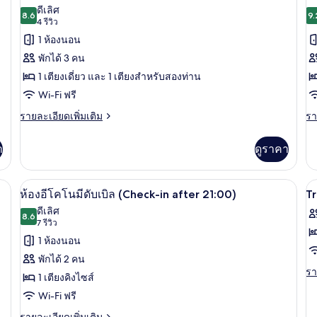
สแตนดาร์ด
สแ
ภาพถ่าย
ภ
ดีเลิศ
ดับเบิล
8.6
ทวิ
9.
8.6 จาก 10
(4
4 รีวิว
ทั้งหมด
ทั
น
รีวิว)
1 ห้องนอน
ของ
ข
พักได้ 3 คน
ห้อง
ห้
1 เตียงเดี่ยว และ 1 เตียงสำหรับสองท่าน
พา
เอ
Wi-Fi ฟรี
โน
เ
ราย
รา
รายละเอียดเพิ่มเติม
รา
ละเอียด
ละ
รา
คิ
เพิ่ม
เพิ
า
ดูราคา
มิ
ที
เติม
เต
เกี่ยว
เกี
ก
ส
กับ
กับ
ยในห้องพัก, โต๊ะทำงาน, ผ้าม่านกันแสง, Wi-Fi ฟรี
ห้องอีโคโนมีดับเบิล (Check-in after 21:
เปิด
เป
ทริปเปิล
2
สี่
ห้อง
ห้
ห้องอีโคโนมีดับเบิล (Check-in after 21:00)
T
พา
เอ็
ภาพถ่าย
ภ
ดีเลิศ
ท
โน
8.6
เซ
8.6 จาก 10
(7
7 รีวิว
ทั้งหมด
ทั
รา
คิว
รีวิว)
1 ห้องนอน
มิ
ที
ของ
ข
ก
สำ
พักได้ 2 คน
T
ทริปเปิล
สี่
ห้อง
รา
รา
1 เตียงคิงไซส์
ท่
R
ละ
อี
Wi-Fi ฟรี
เพิ
เต
โค
ราย
รายละเอียดเพิ่มเติม