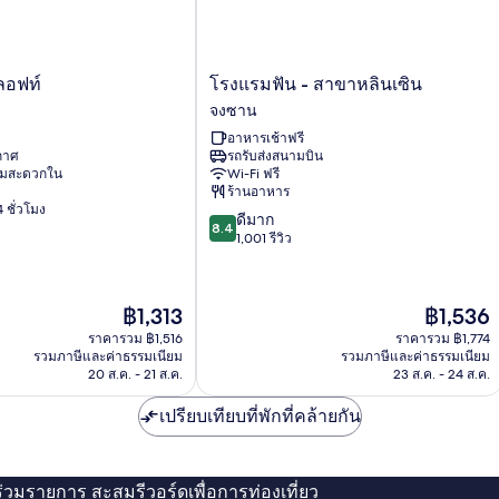
โรงแรม
ลอฟท์
โรงแรมฟัน - สาขาหลินเซิน
ฟัน
จงซาน
-
อาหารเช้าฟรี
สาขา
ากาศ
รถรับส่งสนามบิน
หลิน
ามสะดวกใน
Wi-Fi ฟรี
เซิน
ร้านอาหาร
จง
 ชั่วโมง
8.4
ดีมาก
ซาน
8.4
จาก
1,001 รีวิว
10,
ดี
มาก,
ราคา
ราคา
฿1,313
฿1,536
1,001
ปัจจุบัน
ปัจจุบัน
รีวิว
ราคารวม ฿1,516
ราคารวม ฿1,774
คือ
คือ
รวมภาษีและค่าธรรมเนียม
รวมภาษีและค่าธรรมเนียม
฿1,313
฿1,536
20 ส.ค. - 21 ส.ค.
23 ส.ค. - 24 ส.ค.
เปรียบเทียบที่พักที่คล้ายกัน
่ร่วมรายการ สะสมรีวอร์ดเพื่อการท่องเที่ยว