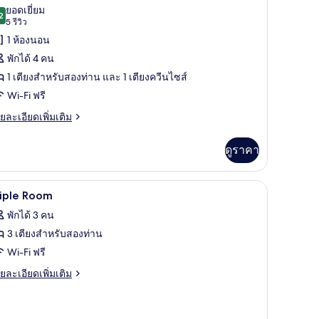
ตนดาร์ด
าพถ่าย
ยอดเยี่ยม
2
9.2 จาก 10
(5
5 รีวิว
้งหมด
รีวิว)
1 ห้องนอน
อง
พักได้ 4 คน
อง
1 เตียงสำหรับสองท่าน และ 1 เตียงควีนไซส์
็ก
Wi-Fi ฟรี
ซก
ย
ยละเอียดเพิ่มเติม
เอียด
ว
่ม
ดูราคา
ฟ
ิม
่ยว
ำหรับ
00) | ตู้นิรภัยในห้องพัก, โต๊ะทำงาน, ผ้าม่านกันแสง, Wi-Fi ฟรี
ตู้นิรภัยในห้องพัก, โต๊ะทำงาน, ผ้าม่านกันแสง, W
ิด
8
อง
riple Room
ก
าพถ่าย
่าน
พักได้ 3 คน
ก
้งหมด
3 เตียงสำหรับสองท่าน
ฟ
อง
Wi-Fi ฟรี
หรับ
riple
ย
ยละเอียดเพิ่มเติม
าน
oom
เอียด
่ม
ิม