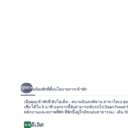
-
สนาม
บิน
สงฆ์
ซาน
สาขา
ไทเป
81+
ภาพรวม
ห้องพัก
ที่ตั้ง
นโยบายการเข้าพัก
เมื่อคุณเข้าพักที่ ฮับโฮเต็ล - สนามบินสงฆ์ซาน สาขาไทเป 
เซี่ย ได้ใน 5 นาที นอกจากนี้ยังสามารถขับรถไป Daan Forest
พนักงานและสภาพที่พัก ที่พักนี้อยู่ใกล้ขนส่งสาธารณะ: เดิน 1
รีวิว
ดีเลิศ
8.8
8.8 จาก 10