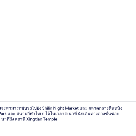
บริเวณนั่งเล่นท
คุณจะสามารถขับรถไปยัง Shilin Night Market และ ตลาดกลางคืนหนิง
 Park และ สนามกีฬาไทเป ได้ในเวลา 5 นาที นักเดินทางต่างชื่นชอบ
0 นาทีถึง สถานี Xingtian Temple
ทางเดิน