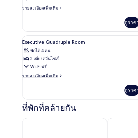
ราย
รายละเอียดเพิ่มเติม
ละเอียด
เพิ่ม
ดูราค
เติม
เกี่ยว
กับ
ตู้นิรภัยในห้องพัก, โต๊ะทำงาน, ผ
เปิด
11
ห้อง
Executive Quadruple Room
สแตนดาร์ด
ภาพถ่าย
พักได้ 4 คน
ดับเบิล
ทั้งหมด
2 เตียงควีนไซส์
ของ
Wi-Fi ฟรี
Executive
ราย
รายละเอียดเพิ่มเติม
Quadruple
ละเอียด
เพิ่ม
Room
ดูราค
เติม
เกี่ยว
กับ
ที่พักที่คล้ายกัน
Executive
Quadruple
Room
โรงแรมซานโตส
โรงแรมเวีย ล