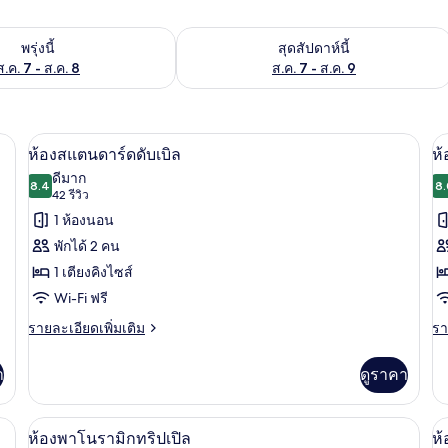
องพักว่างในพรุ่งนี้ ส.ค. 7 - ส.ค. 8
ตรวจสอบจำนวนห้องพักว่างในสุดสัปดาห์นี
พรุ่งนี้
สุดสัปดาห์นี้
ส.ค. 7 - ส.ค. 8
ส.ค. 7 - ส.ค. 9
้าม่านกันแสง, Wi-Fi ฟรี
ห้องสแตนดาร์ดดับเบิล | ตู้นิรภัยในห้องพ
เปิด
เป
9
ห้องสแตนดาร์ดดับเบิล
ห
ภาพถ่าย
ภ
ดีมาก
8.4
8.
8.4 จาก 10
(42
42 รีวิว
ทั้งหมด
ทั
รีวิว)
1 ห้องนอน
ของ
ข
พักได้ 2 คน
ห้อง
ห้
1 เตียงคิงไซส์
สแตนดาร์ด
ส
Wi-Fi ฟรี
ดับเบิล
ท
ราย
รา
รายละเอียดเพิ่มเติม
รา
ละเอียด
ละ
เพิ่ม
เพิ
า
ดูราคา
เติม
เต
เกี่ยว
เกี
กับ
กับ
ัยในห้องพัก, โต๊ะทำงาน, ผ้าม่านกันแสง, Wi-Fi ฟรี
ห้องพาโนรามิกทริปเปิล | ตู้นิรภัยในห้อง
เปิด
เป
14
ห้อง
ห้
ห้องพาโนรามิกทริปเปิล
ห้