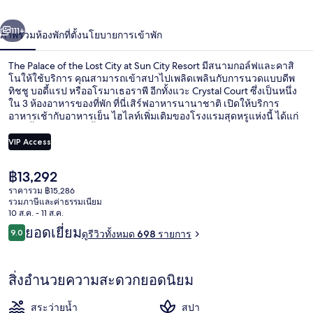
Lost
่อน
ถัดไป
City
น้า
111+
ภาพรวม
ห้องพัก
ที่ตั้ง
นโยบายการเข้าพัก
at
Sun
The Palace of the Lost City at Sun City Resort มีสนามกอล์ฟและคาสิ
โนให้ใช้บริการ คุณสามารถเข้าสปาไปเพลิดเพลินกับการนวดแบบดีพ
City
ทิชชู บอดี้แรป หรืออโรมาเธอราพี อีกทั้งแวะ Crystal Court ซึ่งเป็นหนึ่ง
ใน 3 ห้องอาหารของที่พัก ที่นี่เสิร์ฟอาหารนานาชาติ เปิดให้บริการ
Resort
อาหารเช้ากับอาหารเย็น ไฮไลท์เพิ่มเติมของโรงแรมสุดหรูแห่งนี้ ได้แก่
สวนน้ำฟรี สระว่ายน้ำกลางแจ้ง และไนท์คลับ นักเดินทางคนอื่นๆ
ประทับใจพนักงาน
VIP Access
ราคา
฿13,292
บริเวณที่พัก
ปัจจุบัน
ราคารวม ฿15,286
฿13,292
รวมภาษีและค่าธรรมเนียม
10 ส.ค. - 11 ส.ค.
รีวิว
ยอดเยี่ยม
9.0
ดูรีวิวทั้งหมด 698 รายการ
9.0 จาก 10
สิ่งอำนวยความสะดวกยอดนิยม
สระว่ายน้ำ
สปา