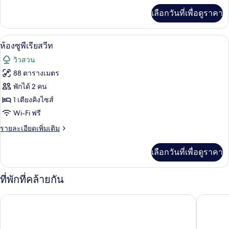
สวีท
เพิ่ม
เลือกวันที่เพื่อดูราคา
เติม
เกี่ยว
กับ
ห้องซูพีเรียสวีท | มินิบาร์, ตู้นิรภัยในห
เปิด
4
ห้อง
ห้องซูพีเรียสวีท
จู
ภาพถ่าย
วิวสวน
เนียร์
ทั้งหมด
สวี
88 ตารางเมตร
ท
ของ
พักได้ 2 คน
ห้อง
1 เตียงคิงไซส์
Wi-Fi ฟรี
ซู
ราย
รายละเอียดเพิ่มเติม
พี
ละเอียด
เรีย
เพิ่ม
เลือกวันที่เพื่อดูราคา
เติม
สวีท
เกี่ยว
กับ
ที่พักที่คล้ายกัน
ห้อง
ซู
The Cabanas Hotel at Sun City Resort
The Casc
พี
เรีย
สวี
ท