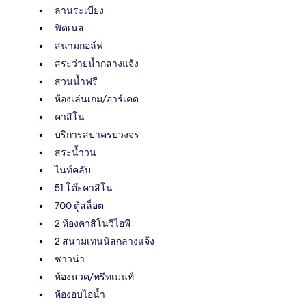
ลานระเบียง
ฟิตเนส
สนามกอล์ฟ
สระว่ายน้ำกลางแจ้ง
สวนน้ำฟรี
ห้องเล่นเกม/อาร์เคด
คาสิโน
บริการสปาครบวงจร
สระน้ำวน
ไนท์คลับ
51 โต๊ะคาสิโน
700 ตู้สล็อต
2 ห้องคาสิโนวีไอพี
2 สนามเทนนิสกลางแจ้ง
ซาวน่า
ห้องนวด/ทรีทเมนท์
ห้องอบไอน้ำ