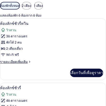
ตัว
ห้องพักทั้งหมด
2 เตียง
1 เตียง
กรอง
แสดงห้องพัก 6 ห้องจาก 6 ห้อง
ที่
ห้องลักซ์ชัวรี่ทวิน | มินิบาร์, ตู้นิรภัยใ
เปิด
มี
3
ห้องลักซ์ชัวรี่ทวิน
ให้
ภาพถ่าย
วิวสวน
สำหรับ
ทั้งหมด
36 ตารางเมตร
ห้อง
ของ
พักได้ 2 คน
พัก
ห้อง
2 เตียงเดี่ยว
Wi-Fi ฟรี
ลัก
ราย
รายละเอียดเพิ่มเติม
ซ์ชัว
ละเอียด
รี่
เพิ่ม
เลือกวันที่เพื่อดูราคา
เติม
ทวิน
เกี่ยว
กับ
ห้องลักซ์ชัวรี่ | มินิบาร์, ตู้นิรภัยในห้อ
เปิด
4
ห้อง
ห้องลักซ์ชัวรี่
ลัก
ภาพถ่าย
วิวสวน
ซ์ชัว
ทั้งหมด
รี่
46 ตารางเมตร
ทวิ