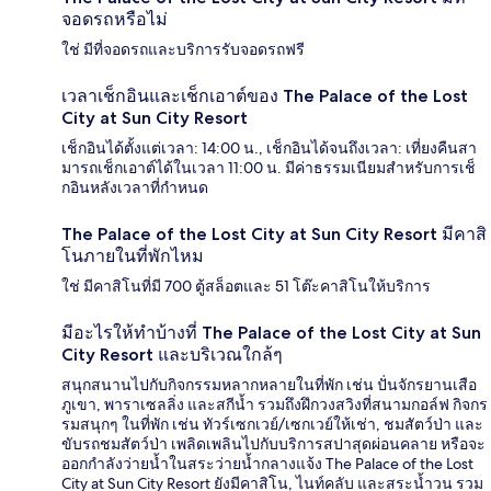
จอดรถหรือไม่
ใช่ มีที่จอดรถและบริการรับจอดรถฟรี
เวลาเช็กอินและเช็กเอาต์ของ The Palace of the Lost
City at Sun City Resort
เช็กอินได้ตั้งแต่เวลา: 14:00 น., เช็กอินได้จนถึงเวลา: เที่ยงคืนสา
มารถเช็กเอาต์ได้ในเวลา 11:00 น. มีค่าธรรมเนียมสำหรับการเช็
กอินหลังเวลาที่กำหนด
The Palace of the Lost City at Sun City Resort มีคาสิ
โนภายในที่พักไหม
ใช่ มีคาสิโนที่มี 700 ตู้สล็อตและ 51 โต๊ะคาสิโนให้บริการ
มีอะไรให้ทำบ้างที่ The Palace of the Lost City at Sun
City Resort และบริเวณใกล้ๆ
สนุกสนานไปกับกิจกรรมหลากหลายในที่พัก เช่น ปั่นจักรยานเสือ
ภูเขา, พาราเซลลิ่ง และสกีน้ำ รวมถึงฝึกวงสวิงที่สนามกอล์ฟ กิจกร
รมสนุกๆ ในที่พัก เช่น ทัวร์เซกเวย์/เซกเวย์ให้เช่า, ชมสัตว์ป่า และ
ขับรถชมสัตว์ป่า เพลิดเพลินไปกับบริการสปาสุดผ่อนคลาย หรือจะ
ออกกำลังว่ายน้ำในสระว่ายน้ำกลางแจ้ง The Palace of the Lost
City at Sun City Resort ยังมีคาสิโน, ไนท์คลับ และสระน้ำวน รวม