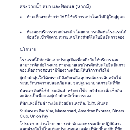
สระว่ายน้ำ สปา และฟิตเนส (หากมี)
ห้ามเด็กอายุต่ำกว่า 16 ปีใช้บริการสปาโดยไม่มีผู้ใหญ่ดูแล
ต้องจองบริการนวดล่วงหน้า โดยสามารถติดต่อโรงแรมได้
ก่อนวันเข้าพักตามหมายเลขโทรศัพท์ในใบยืนยันการจอง
นโยบาย
โรงแรมนี้มีห้องพักแบบประตูเปิดเชื่อมถึงกันให้บริการ คุณ
สามารถติดต่อโรงแรมตามหมายเลขโทรศัพท์บนใบยืนยันการ
จองเพื่อตรวจสอบว่ามีห้องว่างพร้อมให้บริการหรือไม่
ผู้เข้าพักอุ่นใจได้เพราะมีถังดับเพลิง อุปกรณ์ตรวจจับควันไฟ
ระบบรักษาความปลอดภัย และชุดปฐมพยาบาลภายในที่พัก
บัตรเครดิตที่ใช้ชำระเงินสำหรับค่าใช้จ่ายจิปาถะเมื่อเช็กอิน
จะต้องเป็นชื่อของผู้เข้าพักหลักในการจอง
ที่พักแห่งนี้รับชำระเงินด้วยบัตรเครดิต, ไม่รับเงินสด
รับบัตรเครดิต: Visa, Mastercard, American Express, Diners
Club, Union Pay
โปรดทราบว่านโยบายการเข้าพักและธรรมเนียมปฏิบัติอาจ
แตกต่างกันไปในแต่ละประเทศและแต่ละที่พัก ขึ้นอยู่กับที่พัก