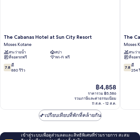
The
The
The Cabanas Hotel at Sun City Resort
The Ca
Cabanas
Cascade
Moses Kotane
Moses K
Hotel
Hotel
สระว่ายน้ำ
สปา
สระว่า
at
at
ที่จอดรถฟรี
Wi-Fi ฟรี
ที่จอด
Sun
Sun
City
City
7.8
7.8
ดี
ดี
7.8
7.8
Resort
Resort
จาก
จาก
880 รีวิว
254 ร
Moses
Moses
10,
10,
Kotane
Kotane
ดี,
ดี,
ราคา
฿4,858
880
254
ปัจจุบัน
รีวิว
รีวิว
ราคารวม ฿5,586
คือ
รวมภาษีและค่าธรรมเนียม
฿4,858
11 ส.ค. - 12 ส.ค.
เปรียบเทียบที่พักที่คล้ายกัน
เข้าสู่ระบบเพื่อดูส่วนลดและสิทธิพิเศษที่ร่วมรายการ สะสม