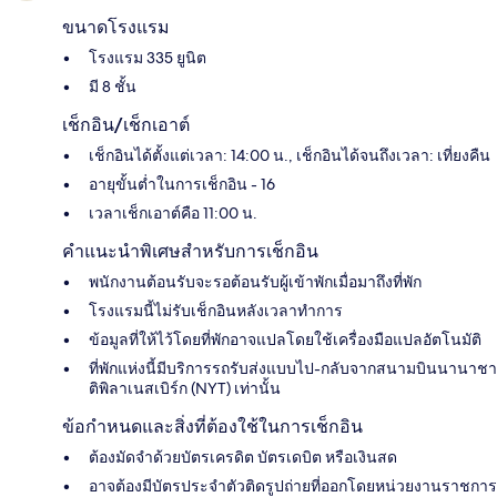
ขนาดโรงแรม
โรงแรม 335 ยูนิต
มี 8 ชั้น
เช็กอิน/เช็กเอาต์
เช็กอินได้ตั้งแต่เวลา: 14:00 น., เช็กอินได้จนถึงเวลา: เที่ยงคืน
อายุขั้นต่ำในการเช็กอิน - 16
เวลาเช็กเอาต์คือ 11:00 น.
คำแนะนำพิเศษสำหรับการเช็กอิน
พนักงานต้อนรับจะรอต้อนรับผู้เข้าพักเมื่อมาถึงที่พัก
โรงแรมนี้ไม่รับเช็กอินหลังเวลาทำการ
ข้อมูลที่ให้ไว้โดยที่พักอาจแปลโดยใช้เครื่องมือแปลอัตโนมัติ
ที่พักแห่งนี้มีบริการรถรับส่งแบบไป-กลับจากสนามบินนานาชา
ติพิลาเนสเบิร์ก (NYT) เท่านั้น
ข้อกำหนดและสิ่งที่ต้องใช้ในการเช็กอิน
ต้องมัดจำด้วยบัตรเครดิต บัตรเดบิต หรือเงินสด
อาจต้องมีบัตรประจำตัวติดรูปถ่ายที่ออกโดยหน่วยงานราชการ