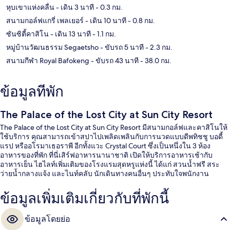
หุบเขาแห่งคลื่น
- เดิน 3 นาที
- 0.3 กม.
สนามกอล์ฟแกรี่ เพลเยอร์
- เดิน 10 นาที
- 0.8 กม.
ซันซิตี้คาสิโน
- เดิน 13 นาที
- 1.1 กม.
หมู่บ้านวัฒนธรรม Segaetsho
- ขับรถ 5 นาที
- 2.3 กม.
สนามกีฬา Royal Bafokeng
- ขับรถ 43 นาที
- 38.0 กม.
ข้อมูลที่พัก
The Palace of the Lost City at Sun City Resort
The Palace of the Lost City at Sun City Resort มีสนามกอล์ฟและคาสิโนให้
ใช้บริการ คุณสามารถเข้าสปาไปเพลิดเพลินกับการนวดแบบดีพทิชชู บอดี้
แรป หรืออโรมาเธอราพี อีกทั้งแวะ Crystal Court ซึ่งเป็นหนึ่งใน 3 ห้อง
อาหารของที่พัก ที่นี่เสิร์ฟอาหารนานาชาติ เปิดให้บริการอาหารเช้ากับ
อาหารเย็น ไฮไลท์เพิ่มเติมของโรงแรมสุดหรูแห่งนี้ ได้แก่ สวนน้ำฟรี สระ
ว่ายน้ำกลางแจ้ง และไนท์คลับ นักเดินทางคนอื่นๆ ประทับใจพนักงาน
ข้อมูลเพิ่มเติมเกี่ยวกับที่พักนี้
ข้อมูลโดยย่อ