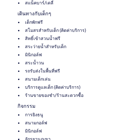
สแน็คบาร์/เดลี่
เดินทางกับเด็กๆ
เด็กพักฟรี
สโมสรสำหรับเด็ก (คิดค่าบริการ)
สิทธิ์เข้าสวนน้ำฟรี
สระว่ายน้ำสำหรับเด็ก
มินิกอล์ฟ
สระน้ำวน
รถรับส่งในพื้นที่ฟรี
สนามเด็กเล่น
บริการดูแลเด็ก (คิดค่าบริการ)
ร้านขายของชำ/ร้านสะดวกซื้อ
กิจกรรม
การยิงธนู
สนามกอล์ฟ
มินิกอล์ฟ
จักรยานภูเขา