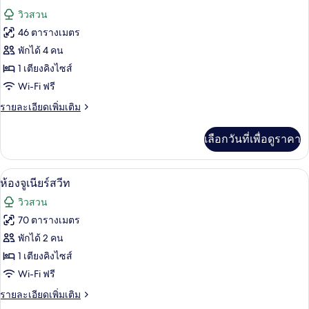
ลัก
ภาพถ่าย
วิวสวน
ซ์ชัว
ทั้งหมด
รี่
46 ตารางเมตร
ของ
พักได้ 4 คน
ห้อง
1 เตียงคิงไซส์
Wi-Fi ฟรี
แฟ
ราย
รายละเอียดเพิ่มเติม
มิ
ละเอียด
ลี่
เพิ่ม
เลือกวันที่เพื่อดูราคา
เติม
เกี่ยว
กับ
ห้องจูเนียร์สวีท | มินิบาร์, ตู้นิรภัยในห
เปิด
4
ห้อง
ห้องจูเนียร์สวีท
แฟ
ภาพถ่าย
วิวสวน
มิ
ทั้งหมด
ลี่
70 ตารางเมตร
ของ
พักได้ 2 คน
ห้อง
1 เตียงคิงไซส์
Wi-Fi ฟรี
จู
ราย
รายละเอียดเพิ่มเติม
เนียร์
ละเอียด