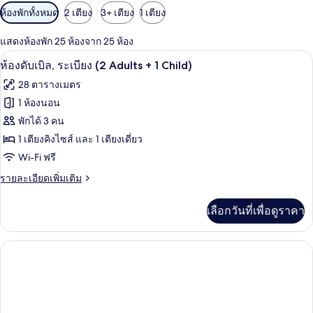
ตัว
ห้องพักทั้งหมด
2 เตียง
3+ เตียง
1 เตียง
กรอง
แสดงห้องพัก 25 ห้องจาก 25 ห้อง
ที่
มินิบาร์, ตู้นิรภัยในห้องพัก, โต๊ะทำงาน,
เปิด
มี
4
ห้องดับเบิล, ระเบียง (2 Adults + 1 Child)
ให้
ภาพถ่าย
28 ตารางเมตร
สำหรับ
ทั้งหมด
1 ห้องนอน
ห้อง
ของ
พักได้ 3 คน
พัก
ห้อง
1 เตียงคิงไซส์ และ 1 เตียงเดี่ยว
Wi-Fi ฟรี
ดับเบิล,
ราย
รายละเอียดเพิ่มเติม
ระเบียง
ละเอียด
(2
เพิ่ม
เลือกวันที่เพื่อดูราคา
Adults
เติม
เกี่ยว
+
กับ
1
ห้อง
Child)
ดับเบิล,
ระเบียง
(2
Adults