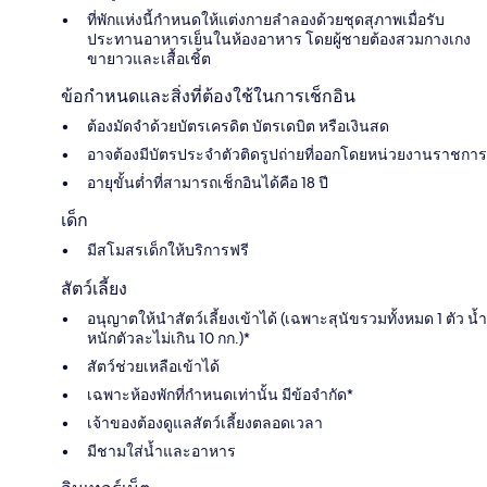
ที่พักแห่งนี้กำหนดให้แต่งกายลำลองด้วยชุดสุภาพเมื่อรับ
ประทานอาหารเย็นในห้องอาหาร โดยผู้ชายต้องสวมกางเกง
ขายาวและเสื้อเชิ้ต
ข้อกำหนดและสิ่งที่ต้องใช้ในการเช็กอิน
ต้องมัดจำด้วยบัตรเครดิต บัตรเดบิต หรือเงินสด
อาจต้องมีบัตรประจำตัวติดรูปถ่ายที่ออกโดยหน่วยงานราชการ
อายุขั้นต่ำที่สามารถเช็กอินได้คือ 18 ปี
เด็ก
มีสโมสรเด็กให้บริการฟรี
สัตว์เลี้ยง
อนุญาตให้นำสัตว์เลี้ยงเข้าได้ (เฉพาะสุนัขรวมทั้งหมด 1 ตัว น้ำ
หนักตัวละไม่เกิน 10 กก.)*
สัตว์ช่วยเหลือเข้าได้
เฉพาะห้องพักที่กำหนดเท่านั้น มีข้อจำกัด*
เจ้าของต้องดูแลสัตว์เลี้ยงตลอดเวลา
มีชามใส่น้ำและอาหาร