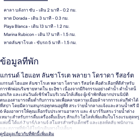
คาลา บลังกา ซับ
- เดิน 2 นาที
- 0.2 กม.
หาด Dorada
- เดิน 3 นาที
- 0.3 กม.
Playa Blanca
- เดิน 13 นาที
- 1.2 กม.
Marina Rubicon
- เดิน 17 นาที
- 1.5 กม.
หาดลันซาโรเต
- ขับรถ 5 นาที
- 1.5 กม.
ข้อมูลที่พัก
แกรนด์ ไฮแอท ลันซาโรเต พลายา โดราดา รีสอร์ต
แกรนด์ ไฮแอท ลันซาโรเต พลายา โดราดา รีสอร์ต คือตัวเลือกที่ดีสำหรับ
การพักผ่อนริมชายหาดใน ยะอิซา เนื่องจากมีกิจกรรมอย่างดำน้ำ ดำน้ำสน็
อกเกิล และเล่นวินด์เซิร์ฟในบริเวณใกล้เคียง ผู้เข้าพักที่อยากปรนนิบัติ
ตนเองสามารถดื่มด่ำกับการนวดเพื่อคลายความเมื่อยล้าจากการเล่นกีฬาได้
ที่สปา โดยมีความสนุกรอทุกคนอยู่ที่8 สระว่ายน้ำกลางแจ้งและสวนน้ำฟรี มี
6 ห้องอาหารให้คุณเลือกรับประทานอาหาร และ 4 บาร์ริมสระว่ายน้ำต่าง
เหมาะสำหรับการดื่มเครื่องดื่มเย็นๆ สักแก้ว ไฮไลท์เพิ่มเติมในโรงแรมสุดหรู
แห่งนี้ ได้แก่ 7 บาร์/เลานจ์ สโมสรสำหรับเด็กฟรี และเฮลท์คลับ พนักงาน
และสภาพที่พักได้ใจนักเดินทางไปเต็มๆ
ดูข้อมูลเกี่ยวกับที่พักนี้เพิ่มเติม