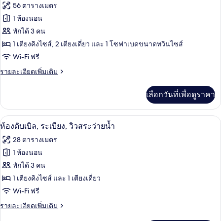
(Preferred
ทั้งหมด
ใช้
56 ตารางเมตร
Club,
คลับ
ของ
1 ห้องนอน
เลา
2
นจ์
ห้อง
พักได้ 3 คน
Adults
ได้,
1 เตียงคิงไซส์, 2 เตียงเดี่ยว และ 1 โซฟาเบดขนาดทวินไซส์
สวีท,
+
วิว
Wi-Fi ฟรี
ทะเล
1
ใช้
(Preferred
Child)
ราย
รายละเอียดเพิ่มเติม
คลับ
Club,
ละเอียด
2
เลา
เพิ่ม
Adults
เลือกวันที่เพื่อดูราคา
เติม
+
นจ์
เกี่ยว
1
กับ
ได้,
Child)
มินิบาร์, ตู้นิรภัยในห้องพัก, โต๊ะทำงาน,
เปิด
5
ห้อง
ห้องดับเบิล, ระเบียง, วิวสระว่ายน้ำ
วิว
สวี
ภาพถ่าย
28 ตารางเมตร
ท,
ทะเล
ทั้งหมด
ใช้
1 ห้องนอน
(Preferred
คลับ
ของ
พักได้ 3 คน
เลา
Club,
นจ์
ห้อง
1 เตียงคิงไซส์ และ 1 เตียงเดี่ยว
3
ได้,
Wi-Fi ฟรี
Persons)
ดับเบิล,
วิว
ทะเล
ราย
รายละเอียดเพิ่มเติม
ระเบียง,
(Preferred
ละเอียด