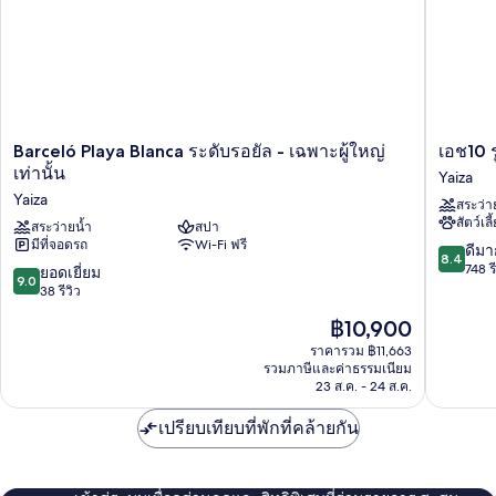
วิว
ส่วน
มหาสมุทร
(3
บาง
+
ส่วน
(3
4
+
Adults)
4
Barceló
เอช10
Barceló Playa Blanca ระดับรอยัล - เฉพาะผู้ใหญ่
เอช10 
Adults)
Playa
รู
เท่านั้น
Yaiza
Blanca
บิ
Yaiza
สระว่า
ระดับ
คอน
สัตว์เลี
รอยัล
สระว่ายน้ำ
สปา
ฮอ
มีที่จอดรถ
Wi-Fi ฟรี
-
ไร
8.4
ดีมา
8.4
เฉพาะ
ซัน
จาก
748 รี
9.0
ยอดเยี่ยม
9.0
ผู้ใหญ่
ส์
10,
จาก
38 รีวิว
เท่านั้น
คอลเล
ดี
10,
ราคา
฿10,900
Yaiza
คชั่น
มาก,
ยอด
ปัจจุบัน
Yaiza
748
เยี่ยม,
ราคารวม ฿11,663
คือ
รีวิว
รวมภาษีและค่าธรรมเนียม
38
฿10,900
23 ส.ค. - 24 ส.ค.
รีวิว
เปรียบเทียบที่พักที่คล้ายกัน