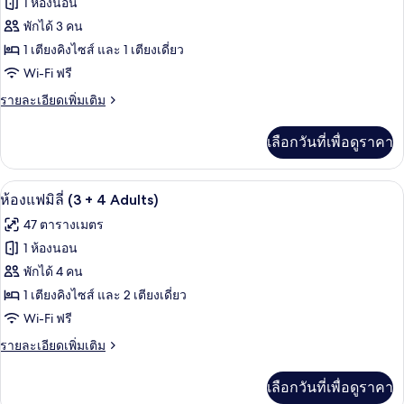
ว่าย
ของ
1 ห้องนอน
นจ์
น้ำ
ได้,
ห้อง
พักได้ 3 คน
วิว
(Preferred
1 เตียงคิงไซส์ และ 1 เตียงเดี่ยว
ทริปเปิล,
สระ
Club,
Wi-Fi ฟรี
ว่าย
ระเบียง,
3
น้ำ
ราย
รายละเอียดเพิ่มเติม
วิว
(Preferred
Adults)
ละเอียด
Club,
ทะเล
เพิ่ม
3
เลือกวันที่เพื่อดูราคา
เติม
(Preferred
Adults)
เกี่ยว
Club,
กับ
มินิบาร์, ตู้นิรภัยในห้องพัก, โต๊ะทำงาน,
เปิด
3
5
ห้อง
ห้องแฟมิลี่ (3 + 4 Adults)
ทริปเปิล,
Adults)
ภาพถ่าย
47 ตารางเมตร
ระเบียง,
ทั้งหมด
วิว
1 ห้องนอน
ทะเล
ของ
พักได้ 4 คน
(Preferred
Club,
ห้อง
1 เตียงคิงไซส์ และ 2 เตียงเดี่ยว
3
Wi-Fi ฟรี
แฟ
Adults)
ราย
รายละเอียดเพิ่มเติม
มิ
ละเอียด
ลี่
เพิ่ม
เลือกวันที่เพื่อดูราคา
เติม
(3