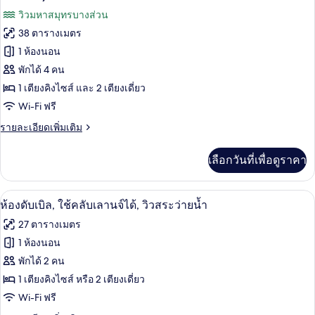
มิ
2
ทั้งหมด
วิวมหาสมุทรบางส่วน
ลี่,
Children)
ระเบียง
38 ตารางเมตร
ของ
(2
1 ห้องนอน
Adults
ห้อง
+
พักได้ 4 คน
แฟ
2
1 เตียงคิงไซส์ และ 2 เตียงเดี่ยว
Children)
มิ
Wi-Fi ฟรี
ลี่,
ราย
รายละเอียดเพิ่มเติม
ระเบียง,
ละเอียด
เพิ่ม
เห็น
เลือกวันที่เพื่อดูราคา
เติม
เกี่ยว
วิว
กับ
ห้องดับเบิล, ใช้คลับเลานจ์ได้, วิวสระว่าย
เปิด
มหาสมุทร
4
ห้อง
ห้องดับเบิล, ใช้คลับเลานจ์ได้, วิวสระว่ายน้ำ
แฟ
ภาพถ่าย
บาง
27 ตารางเมตร
มิ
ทั้งหมด
ส่วน
ลี่,
1 ห้องนอน
ระเบียง,
(2
ของ
พักได้ 2 คน
เห็น
Adults
วิว
ห้อง
1 เตียงคิงไซส์ หรือ 2 เตียงเดี่ยว
+
มหาสมุทร
Wi-Fi ฟรี
ดับเบิล,
บาง
2