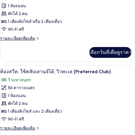
ทะเล
ทั้งหมด
คลับ
1 ห้องนอน
(Preferred
เลา
ของ
พักได้ 2 คน
นจ์
Club)
ได้,
ห้อง
1 เตียงคิงไซส์ หรือ 2 เตียงเดี่ยว
วิว
Wi-Fi ฟรี
ดับเบิล,
ทะเล
(Preferred
ราย
รายละเอียดเพิ่มเติม
ใช้
Club)
ละเอียด
สระ
เพิ่ม
เลือกวันที่เพื่อดูราคา
เติม
ว่าย
เกี่ยว
น้ำ
กับ
มินิบาร์, ตู้นิรภัยในห้องพัก, โต๊ะทำงาน,
เปิด
12
ห้อง
ห้องสวีท, ใช้คลับเลานจ์ได้, วิวทะเล (Preferred Club)
ได้
ดับเบิล,
ภาพถ่าย
วิวมหาสมุทร
ใช้
(Preferred
ทั้งหมด
สระ
56 ตารางเมตร
Club)
ว่าย
ของ
1 ห้องนอน
น้ำ
ได้
ห้อง
พักได้ 2 คน
(Preferred
1 เตียงคิงไซส์ และ 2 เตียงเดี่ยว
สวีท,
Club)
Wi-Fi ฟรี
ใช้
ราย
รายละเอียดเพิ่มเติม
คลับ
ละเอียด