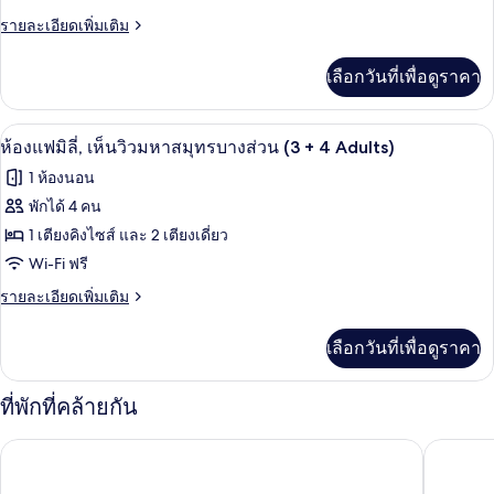
(2
บาง
แฟ
ราย
รายละเอียดเพิ่มเติม
Adults
ส่วน
ละเอียด
(2
+
มิ
เพิ่ม
Adults
เลือกวันที่เพื่อดูราคา
1
เติม
ลี่,
+
เกี่ยว
child)
1
เห็น
กับ
child)
มินิบาร์, ตู้นิรภัยในห้องพัก, โต๊ะทำงาน,
เปิด
4
ห้อง
ห้องแฟมิลี่, เห็นวิวมหาสมุทรบางส่วน (3 + 4 Adults)
วิว
แฟ
ภาพถ่าย
1 ห้องนอน
มิ
มหาสมุทร
ทั้งหมด
ลี่,
พักได้ 4 คน
บาง
เห็น
ของ
1 เตียงคิงไซส์ และ 2 เตียงเดี่ยว
วิว
ส่วน
มหาสมุทร
ห้อง
Wi-Fi ฟรี
(3
บาง
แฟ
ราย
รายละเอียดเพิ่มเติม
Adults
ส่วน
ละเอียด
(3
+
มิ
เพิ่ม
Adults
เลือกวันที่เพื่อดูราคา
1
เติม
ลี่,
+
เกี่ยว
child)
1
เห็น
กับ
child)
ที่พักที่คล้ายกัน
ห้อง
วิว
แฟ
Barceló Playa Blanca ระดับรอยัล - เฉพาะผู้ใหญ่เท่านั้น
เอช10 รู
มิ
มหาสมุทร
ลี่,
บาง
เห็น