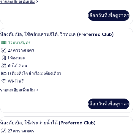
ส่วน
ราย
รายละเอียดเพิ่มเติม
ใช้
children)
(2
ละเอียด
คลับ
Adults
เพิ่ม
เลือกวันที่เพื่อดูราคา
+
เติม
เลา
2
เกี่ยว
children)
นจ์
กับ
ห้องดับเบิล, ใช้คลับเลานจ์ได้, วิวทะเล (
เปิด
4
ห้อง
ห้องดับเบิล, ใช้คลับเลานจ์ได้, วิวทะเล (Preferred Club)
ได้,
ดับเบิล,
ภาพถ่าย
วิวมหาสมุทร
ใช้
วิว
ทั้งหมด
คลับ
27 ตารางเมตร
สระ
เลา
ของ
1 ห้องนอน
นจ์
ว่าย
ได้,
ห้อง
พักได้ 2 คน
วิว
น้ำ
1 เตียงคิงไซส์ หรือ 2 เตียงเดี่ยว
ดับเบิล,
สระ
Wi-Fi ฟรี
ว่าย
ใช้
น้ำ
ราย
รายละเอียดเพิ่มเติม
คลับ
ละเอียด
เลา
เพิ่ม
เลือกวันที่เพื่อดูราคา
เติม
นจ์
เกี่ยว
กับ
ได้,
ห้องดับเบิล, ใช้สระว่ายน้ำได้ (Preferred
เปิด
4
ห้อง
ห้องดับเบิล, ใช้สระว่ายน้ำได้ (Preferred Club)
วิว
ดับเบิล,
ภาพถ่าย
27 ตารางเมตร
ใช้