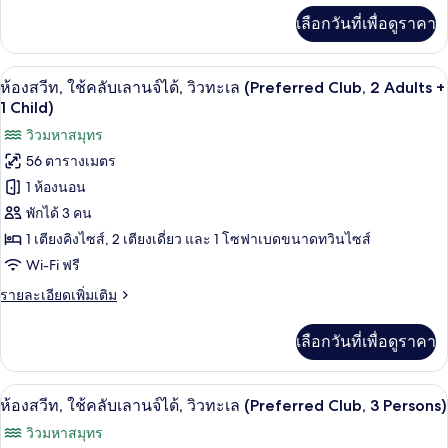
เลา
เพิ่ม
เลือกวันที่เพื่อดูราคา
เติม
นจ์
เกี่ยว
กับ
ได้,
มินิบาร์, ตู้นิรภัยในห้องพัก, โต๊ะทำงาน,
เปิด
9
ห้อง
ห้องสวีท, ใช้คลับเลานจ์ได้, วิวทะเล (Preferred Club, 2 Adults +
วิว
สวี
ภาพถ่าย
1 Child)
ท,
ทะเล
ทั้งหมด
วิวมหาสมุทร
ใช้
(Preferred
คลับ
56 ตารางเมตร
ของ
เลา
Club)
1 ห้องนอน
นจ์
ห้อง
ได้,
พักได้ 3 คน
สวีท,
วิว
1 เตียงคิงไซส์, 2 เตียงเดี่ยว และ 1 โซฟาเบดขนาดทวินไซส์
ทะเล
ใช้
(Preferred
Wi-Fi ฟรี
คลับ
Club)
ราย
รายละเอียดเพิ่มเติม
เลา
ละเอียด
เพิ่ม
นจ์
เลือกวันที่เพื่อดูราคา
เติม
เกี่ยว
ได้,
กับ
มินิบาร์, ตู้นิรภัยในห้องพัก, โต๊ะทำงาน,
เปิด
วิว
9
ห้อง
ห้องสวีท, ใช้คลับเลานจ์ได้, วิวทะเล (Preferred Club, 3 Persons)
สวี
ภาพถ่าย
ทะเล
วิวมหาสมุทร
ท,