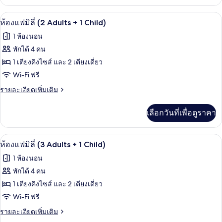
เกี่ยว
+
กับ
มินิบาร์, ตู้นิรภัยในห้องพัก, โต๊ะทำงาน,
เปิด
4
5
ห้อง
ห้องแฟมิลี่ (2 Adults + 1 Child)
แฟ
Adults)
ภาพถ่าย
1 ห้องนอน
มิ
ทั้งหมด
ลี่
พักได้ 4 คน
(3
ของ
1 เตียงคิงไซส์ และ 2 เตียงเดี่ยว
+
4
ห้อง
Wi-Fi ฟรี
Adults)
แฟ
ราย
รายละเอียดเพิ่มเติม
ละเอียด
มิ
เพิ่ม
เลือกวันที่เพื่อดูราคา
เติม
ลี่
เกี่ยว
(2
กับ
มินิบาร์, ตู้นิรภัยในห้องพัก, โต๊ะทำงาน,
เปิด
Adults
5
ห้อง
ห้องแฟมิลี่ (3 Adults + 1 Child)
แฟ
+
ภาพถ่าย
1 ห้องนอน
มิ
1
ทั้งหมด
ลี่
พักได้ 4 คน
Child)
(2
ของ
1 เตียงคิงไซส์ และ 2 เตียงเดี่ยว
Adults
+
ห้อง
Wi-Fi ฟรี
1
แฟ
ราย
รายละเอียดเพิ่มเติม
Child)
ละเอียด