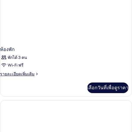
ห้องพัก
พักได้ 3 คน
Wi-Fi ฟรี
ราย
รายละเอียดเพิ่มเติม
ละเอียด
เพิ่ม
เลือกวันที่เพื่อดูราคา
เติม
เกี่ยว
กับ
ห้อง
พัก