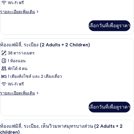
Wi-Fi ฟรี
Adults
ระเบียง,
+
ราย
รายละเอียดเพิ่มเติม
เห็น
1
ละเอียด
Child)
วิว
เพิ่ม
เลือกวันที่เพื่อดูราคา
เติม
มหาสมุทร
เกี่ยว
กับ
บาง
มินิบาร์, ตู้นิรภัยในห้องพัก, โต๊ะทำงาน,
เปิด
5
ห้อง
ห้องแฟมิลี่, ระเบียง (2 Adults + 2 Children)
ส่วน
ดับเบิล,
ภาพถ่าย
38 ตารางเมตร
ระเบียง,
ทั้งหมด
เห็น
1 ห้องนอน
วิว
ของ
พักได้ 4 คน
มหาสมุทร
บาง
ห้อง
1 เตียงคิงไซส์ และ 2 เตียงเดี่ยว
ส่วน
Wi-Fi ฟรี
แฟ
ราย
รายละเอียดเพิ่มเติม
มิ
ละเอียด
ลี่,
เพิ่ม
เลือกวันที่เพื่อดูราคา
เติม
ระเบียง
เกี่ยว
(2
กับ
มินิบาร์, ตู้นิรภัยในห้องพัก, โต๊ะทำงาน,
เปิด
4
ห้อง
Adults
ห้องแฟมิลี่, ระเบียง, เห็นวิวมหาสมุทรบางส่วน (2 Adults + 2
แฟ
ภาพถ่าย
children)
+