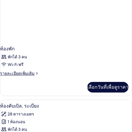
ห้องพัก
พักได้ 3 คน
Wi-Fi ฟรี
ราย
รายละเอียดเพิ่มเติม
ละเอียด
เพิ่ม
เลือกวันที่เพื่อดูราคา
เติม
เกี่ยว
กับ
มินิบาร์, ตู้นิรภัยในห้องพัก, โต๊ะทำงาน,
เปิด
4
ห้อง
ห้องดับเบิล, ระเบียง
พัก
ภาพถ่าย
28 ตารางเมตร
ทั้งหมด
1 ห้องนอน
ของ
พักได้ 3 คน