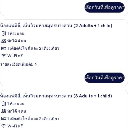
มิ
เพิ่ม
เลือกวันที่เพื่อดูราคา
เติม
ลี่
เกี่ยว
(3
กับ
มินิบาร์, ตู้นิรภัยในห้องพัก, โต๊ะทำงาน,
เปิด
Adults
4
ห้อง
ห้องแฟมิลี่, เห็นวิวมหาสมุทรบางส่วน (2 Adults + 1 child)
แฟ
+
ภาพถ่าย
1 ห้องนอน
มิ
1
ทั้งหมด
ลี่
พักได้ 4 คน
Child)
(3
ของ
1 เตียงคิงไซส์ และ 2 เตียงเดี่ยว
Adults
+
ห้อง
Wi-Fi ฟรี
1
แฟ
ราย
รายละเอียดเพิ่มเติม
Child)
ละเอียด
มิ
เพิ่ม
เลือกวันที่เพื่อดูราคา
เติม
ลี่,
เกี่ยว
เห็น
กับ
มินิบาร์, ตู้นิรภัยในห้องพัก, โต๊ะทำงาน,
เปิด
4
ห้อง
ห้องแฟมิลี่, เห็นวิวมหาสมุทรบางส่วน (3 Adults + 1 child)
วิว
แฟ
ภาพถ่าย
1 ห้องนอน
มิ
มหาสมุทร
ทั้งหมด
ลี่,
พักได้ 4 คน
บาง
เห็น
ของ
1 เตียงคิงไซส์ และ 2 เตียงเดี่ยว
วิว
ส่วน
มหาสมุทร
ห้อง
Wi-Fi ฟรี