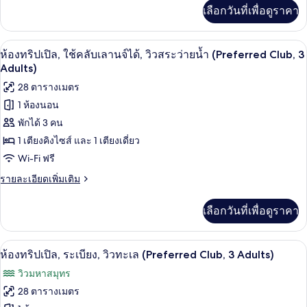
วิว
Club,
เพิ่ม
เลือกวันที่เพื่อดูราคา
3
เติม
สระ
Persons)
เกี่ยว
ว่าย
กับ
มินิบาร์, ตู้นิรภัยในห้องพัก, โต๊ะทำงาน,
เปิด
4
ห้อง
ห้องทริปเปิล, ใช้คลับเลานจ์ได้, วิวสระว่ายน้ำ (Preferred Club, 3
น้ำ
ดับเบิล,
ภาพถ่าย
Adults)
ระเบียง,
ทั้งหมด
28 ตารางเมตร
วิว
สระ
1 ห้องนอน
ของ
ว่าย
พักได้ 3 คน
น้ำ
ห้อง
1 เตียงคิงไซส์ และ 1 เตียงเดี่ยว
ทริปเปิล,
Wi-Fi ฟรี
ใช้
ราย
รายละเอียดเพิ่มเติม
คลับ
ละเอียด
เพิ่ม
เลา
เลือกวันที่เพื่อดูราคา
เติม
นจ์
เกี่ยว
กับ
ได้,
ห้องทริปเปิล, ระเบียง, วิวทะเล (Preferre
เปิด
4
ห้อง
ห้องทริปเปิล, ระเบียง, วิวทะเล (Preferred Club, 3 Adults)
ทริปเปิล,
วิว
ภาพถ่าย
วิวมหาสมุทร
ใช้
สระ
ทั้งหมด
คลับ
28 ตารางเมตร
เลา