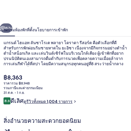
ไฮ
แอท
่อน
ถัดไป
น้า
157+
ภาพรวม
ห้องพัก
ที่ตั้ง
นโยบายการเข้าพัก
ลันซาโรเต
พลาย
แกรนด์ ไฮแอท ลันซาโรเต พลายา โดราดา รีสอร์ต คือตัวเลือกที่ดี
สำหรับการพักผ่อนริมชายหาดใน ยะอิซา เนื่องจากมีกิจกรรมอย่างดำน้ำ
า
ดำน้ำสน็อกเกิล และเล่นวินด์เซิร์ฟในบริเวณใกล้เคียง ผู้เข้าพักที่อยาก
ปรนนิบัติตนเองสามารถดื่มด่ำกับการนวดเพื่อคลายความเมื่อยล้าจาก
การเล่นกีฬาได้ที่สปา โดยมีความสนุกรอทุกคนอยู่ที่8 สระว่ายน้ำกลาง
โด
แจ้งและสวนน้ำฟรี มี 6 ห้องอาหารให้คุณเลือกรับประทานอาหาร และ 4
บาร์ริมสระว่ายน้ำต่างเหมาะสำหรับการดื่มเครื่องดื่มเย็นๆ สักแก้ว
ราดา
ราคา
฿8,363
ไฮไลท์เพิ่มเติมในโรงแรมสุดหรูแห่งนี้ ได้แก่ 7 บาร์/เลานจ์ สโมสร
ปัจจุบัน
ราคารวม ฿8,948
สำหรับเด็กฟรี และเฮลท์คลับ พนักงานและสภาพที่พักได้ใจนักเดินทาง
฿8,363
รี
รวมภาษีและค่าธรรมเนียม
ไปเต็มๆ
8 สระว่ายน้ำกลางแจ้ง, ร่มริมสระว่ายน้ำ
31 ส.ค. - 1 ก.ย.
สอร์ต
รีวิว
ดีเลิศ
8.6
ดูรีวิวทั้งหมด 1,004 รายการ
8.6 จาก 10
สิ่งอำนวยความสะดวกยอดนิยม