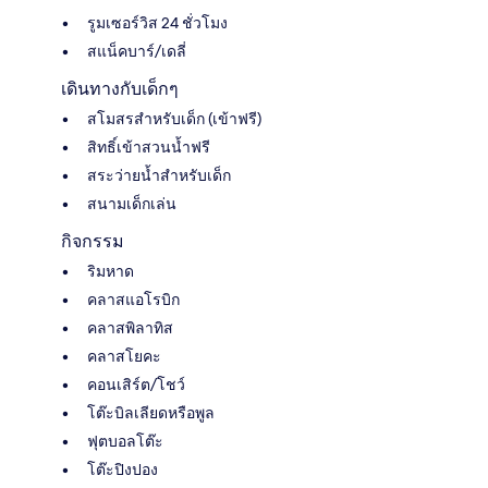
รูมเซอร์วิส 24 ชั่วโมง
สแน็คบาร์/เดลี่
เดินทางกับเด็กๆ
สโมสรสำหรับเด็ก (เข้าฟรี)
สิทธิ์เข้าสวนน้ำฟรี
สระว่ายน้ำสำหรับเด็ก
สนามเด็กเล่น
กิจกรรม
ริมหาด
คลาสแอโรบิก
คลาสพิลาทิส
คลาสโยคะ
คอนเสิร์ต/โชว์
โต๊ะบิลเลียดหรือพูล
ฟุตบอลโต๊ะ
โต๊ะปิงปอง