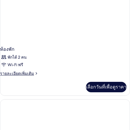
+
1
Child)
ห้องพัก
พักได้ 2 คน
Wi-Fi ฟรี
ราย
รายละเอียดเพิ่มเติม
ละเอียด
เพิ่ม
เลือกวันที่เพื่อดูราคา
เติม
เกี่ยว
กับ
ห้อง
พัก