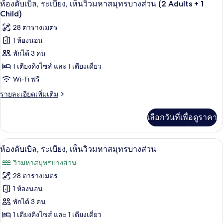
4
ห้อง
ห้องดับเบิล, ระเบียง, เห็นวิวมหาสมุทรบางส่วน (2 Adults + 1
น้ำ
ดับเบิล,
ภาพถ่าย
Child)
ระเบียง,
(2
ทั้งหมด
28 ตารางเมตร
วิว
Adults
สระ
1 ห้องนอน
ของ
+
ว่าย
พักได้ 3 คน
1
น้ำ
ห้อง
(2
Child)
1 เตียงคิงไซส์ และ 1 เตียงเดี่ยว
ดับเบิล,
Adults
Wi-Fi ฟรี
+
ระเบียง,
1
ราย
รายละเอียดเพิ่มเติม
เห็น
Child)
ละเอียด
เพิ่ม
วิว
เลือกวันที่เพื่อดูราคา
เติม
มหาสมุทร
เกี่ยว
กับ
บาง
มินิบาร์, ตู้นิรภัยในห้องพัก, โต๊ะทำงาน,
เปิด
4
ห้อง
ห้องดับเบิล, ระเบียง, เห็นวิวมหาสมุทรบางส่วน
ดับเบิล,
ส่วน
ภาพถ่าย
วิวมหาสมุทรบางส่วน
ระเบียง,
(2
ทั้งหมด
เห็น
28 ตารางเมตร
Adults
วิว
ของ
1 ห้องนอน
มหาสมุทร
+
บาง
ห้อง
พักได้ 3 คน
1
ส่วน
1 เตียงคิงไซส์ และ 1 เตียงเดี่ยว
Child)
ดับเบิล,
(2