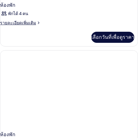
เบด
ห้องพัก
เบด
พักได้ 4 คน
ราย
รายละเอียดเพิ่มเติม
ละเอียด
เพิ่ม
เลือกวันที่เพื่อดูราคา
เติม
เกี่ยว
กับ
ห้อง
พัก
ห้องพัก