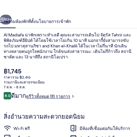
่อน
ถัดไป
น้า
53+
ภาพรวม
ห้องพัก
ที่ตั้ง
นโยบายการเข้าพัก
Al Madiafa น่าพักเพราะทำเลดี คุณจะสามารถเดินไป จัตุรัส Tahrir และ
พิพิธภัณฑ์อียิปต์ ได้โดยใช้เวลาไม่เกิน 10 นาที นอกจากี้ยังสามารถขับ
รถไป มหาสุสานกิซา and Khan el-Khalili ได้ในเวลาไม่กี่นาที นักเดิน
ทางหลายคนถูกใจพนักงาน ใกล้ขนส่งสาธารณะ: เดินไม่กี่ก้าวถึง สถานี
ซาดัต และ 13 นาทีถึง สถานีโอเปรา
ราคา
฿1,745
ปัจจุบัน
ราคารวม ฿2,416
฿1,745
รวมภาษีและค่าธรรมเนียม
บริเวณภายนอก
7 ส.ค. - 8 ส.ค.
รีวิว
ดีมาก
8.0
ดูรีวิวทั้งหมด 111 รายการ
8.0 จาก 10
สิ่งอำนวยความสะดวกยอดนิยม
Wi-Fi ฟรี
มีห้องที่เชื่อมต่อกันให้บริการ