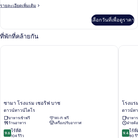
ราย
รายละเอียดเพิ่มเติม
ละเอียด
เพิ่ม
เลือกวันที่เพื่อดูราคา
เติม
เกี่ยว
กับ
ที่พักที่คล้ายกัน
ห้อง
พัก
ซามา โรงแรม เชอริฟ บาช
โรงแรม อี
ซามา
โรงแรม
ซามา โรงแรม เชอริฟ บาช
โรงแรม 
โรงแรม
อี
ดาวน์ทาวน์ไคโร
ดาวน์ทา
เชอ
เล
อาหารเช้าฟรี
Wi-Fi ฟรี
อาหารเ
ริฟ
แกน
ร้านอาหาร
เครื่องปรับอากาศ
ฝ่ายต้อ
บาช
ซ์
ดาวน์
แก
9.6
9.4
ไร้ที่ติ
ไร้ที่
9.6
9.4
ทาวน์
รนด์
จาก
จาก
104 รีวิว
80 รี