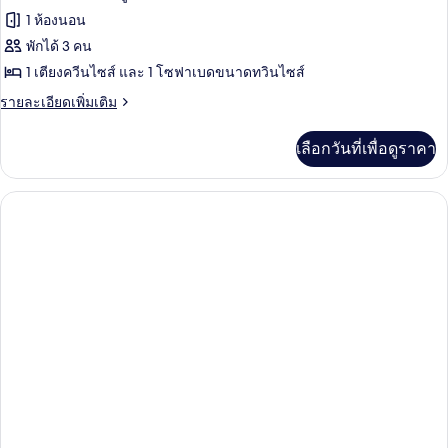
ดับเบิล,
ภาพถ่าย
1
1 ห้องนอน
เตียง
ทั้งหมด
ควีน
เตียง
พักได้ 3 คน
ไซส์
ของ
1 เตียงควีนไซส์ และ 1 โซฟาเบดขนาดทวินไซส์
1
เตียง
ห้อง
ราย
รายละเอียดเพิ่มเติม
ละเอียด
สแตนดาร์ด
เพิ่ม
เลือกวันที่เพื่อดูราคา
เติม
สตู
เกี่ยว
ดิ
กับ
ห้อง
โอ
สแตนดาร์ด
สวีท,
สตู
ดิ
เตียง
โอ
สวี
ควีน
ท,
ไซส์
เตียง
ควีน
1
ไซส์
เตียง
1
เตียง
และ
และ
โซฟา
โซฟา