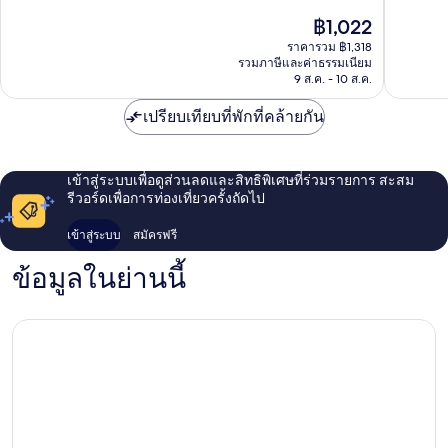
ไคโร
ซิตี้
10,
10,
ราคา
฿1,022
ดาวน์
ไร้
ไร้
ปัจจุบัน
ทาวน์
ที่
ที่
ราคารวม ฿1,318
คือ
รวมภาษีและค่าธรรมเนียม
ไคโร
ติ,
ติ,
฿1,022
9 ส.ค. - 10 ส.ค.
104
80
รีวิว
รีวิว
เปรียบเทียบที่พักที่คล้ายกัน
เข้าสู่ระบบเพื่อดูส่วนลดและสิทธิพิเศษที่ร่วมรายการ สะสม
รีวอร์ดเพื่อการท่องเที่ยวครั้งถัดไป
เข้าสู่ระบบ
สมัครฟรี
ข้อมูลในย่านนี้