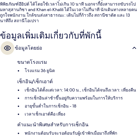
พิพิธภัณฑ์อียิปต์ ได้โดยใช้เวลาไม่เกิน 10 นาที นอกจากี้ยังสามารถขับรถไป
มหาสุสานกิซา and Khan el-Khalili ได้ในเวลาไม่กี่นาที นักเดินทางหลายคน
ถูกใจพนักงาน ใกล้ขนส่งสาธารณะ: เดินไม่กี่ก้าวถึง สถานีซาดัต และ 13
นาทีถึง สถานีโอเปรา
ข้อมูลเพิ่มเติมเกี่ยวกับที่พักนี้
ข้อมูลโดยย่อ
ขนาดโรงแรม
โรงแรม 36 ยูนิต
เช็กอิน/เช็กเอาต์
เช็กอินได้ตั้งแต่เวลา: 14:00 น., เช็กอินได้จนถึงเวลา: เที่ยงคืน
การเช็กอินล่าช้าขึ้นอยู่กับความพร้อมในการให้บริการ
อายุขั้นต่ำในการเช็กอิน - 18
เวลาเช็กเอาต์คือ เที่ยง
คำแนะนำพิเศษสำหรับการเช็กอิน
พนักงานต้อนรับจะรอต้อนรับผู้เข้าพักเมื่อมาถึงที่พัก