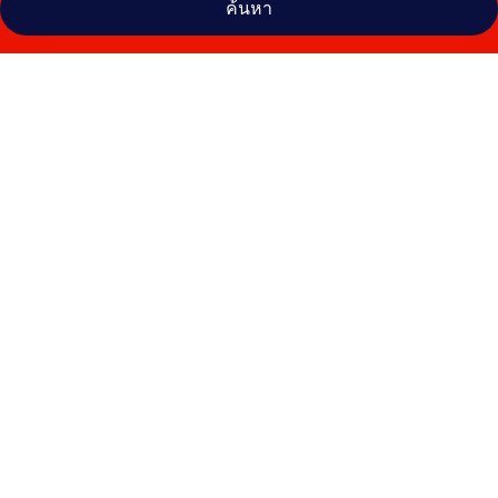
ค้นหา
คลัง
ภาพ
Al
Madiafa