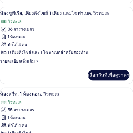
เกี่ยว
เตียง
กับ
ห้องซูพีเรีย, เตียงคิงไซส์ 1 เตียง และโ
เปิด
7
ห้อง
ห้องซูพีเรีย, เตียงคิงไซส์ 1 เตียง และโซฟาเบด, วิวทะเล
คิง
ซู
ภาพถ่าย
วิวทะเล
พี
ไซส์
ทั้งหมด
เรีย,
36 ตารางเมตร
1
เตียง
ของ
1 ห้องนอน
เตียง
คิง
ไซส์
ห้อง
พักได้ 4 คน
และ
1
1 เตียงคิงไซส์ และ 1 โซฟาเบดสำหรับสองท่าน
ซู
เตียง
โซฟา
และ
ราย
รายละเอียดเพิ่มเติม
พี
เบด
โซฟา
ละเอียด
เรีย,
เบด
เพิ่ม
เลือกวันที่เพื่อดูราคา
เติม
เตียง
เกี่ยว
คิง
กับ
ห้องสวีท, 1 ห้องนอน, วิวทะเล | เครื่องน
เปิด
13
ห้อง
ห้องสวีท, 1 ห้องนอน, วิวทะเล
ไซส์
ซู
ภาพถ่าย
วิวทะเล
พี
1
ทั้งหมด
เรีย,
55 ตารางเมตร
เตียง
เตียง
ของ
1 ห้องนอน
คิง
และ
ไซส์
ห้อง
พักได้ 4 คน
โซฟา
1