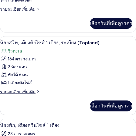
1 เตียงคิงไซส์
สวีท,
เตียง
เบด,
และ
1
ราย
รายละเอียดเพิ่มเติม
วิว
โซฟา
ละเอียด
ห้อง
เบด,
เพิ่ม
ทะเล
เลือกวันที่เพื่อดูราคา
วิว
เติม
นอน,
ทะเล
เกี่ยว
วิว
กับ
ห้องสวีท, เตียงคิงไซส์ 1 เตียง, ระเบียง (
เปิด
32
ห้อง
ห้องสวีท, เตียงคิงไซส์ 1 เตียง, ระเบียง (Topland)
ทะเล
สวี
ภาพถ่าย
วิวทะเล
ท,
ทั้งหมด
1
164 ตารางเมตร
ห้อง
ของ
3 ห้องนอน
นอน,
วิว
ห้อง
พักได้ 6 คน
ทะเล
1 เตียงคิงไซส์
สวีท,
ราย
รายละเอียดเพิ่มเติม
เตียง
ละเอียด
คิง
เพิ่ม
เลือกวันที่เพื่อดูราคา
เติม
ไซส์
เกี่ยว
1
กับ
ห้องพัก, เตียงควีนไซส์ 1 เตียง | เครื่อง
เปิด
9
ห้อง
ห้องพัก, เตียงควีนไซส์ 1 เตียง
เตียง,
สวี
ภาพถ่าย
23 ตารางเมตร
ระเบียง
ท,