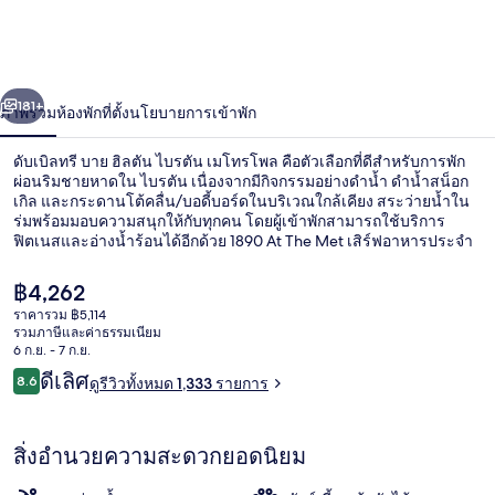
บาย
ฮิล
่อน
ถัดไป
น้า
181+
ภาพรวม
ห้องพัก
ที่ตั้ง
นโยบายการเข้าพัก
ตัน
ไบร
ดับเบิลทรี บาย ฮิลตัน ไบรตัน เมโทรโพล คือตัวเลือกที่ดีสำหรับการพัก
ผ่อนริมชายหาดใน ไบรตัน เนื่องจากมีกิจกรรมอย่างดำน้ำ ดำน้ำสน็อก
ตัน
เกิล และกระดานโต้คลื่น/บอดี้บอร์ดในบริเวณใกล้เคียง สระว่ายน้ำใน
ร่มพร้อมมอบความสนุกให้กับทุกคน โดยผู้เข้าพักสามารถใช้บริการ
ฟิตเนสและอ่างน้ำร้อนได้อีกด้วย 1890 At The Met เสิร์ฟอาหารประจำ
เม
ภูมิภาคและเป็นหนึ่งใน 3 ห้องอาหารของที่พัก โรงแรมสไตล์วิคตอเรียน
แห่งนี้ยังให้บริการบาร์/เลานจ์ ซาวน่า และห้องอบไอน้ำ นักเดินทางล้วน
โทร
ราคา
฿4,262
แล้วแต่ประทับใจพนักงานและอาหารเช้า
ปัจจุบัน
ราคารวม ฿5,114
฿4,262
โพล
รวมภาษีและค่าธรรมเนียม
บริเวณภายนอก
6 ก.ย. - 7 ก.ย.
รีวิว
ดีเลิศ
8.6
ดูรีวิวทั้งหมด 1,333 รายการ
8.6 จาก 10
สิ่งอำนวยความสะดวกยอดนิยม