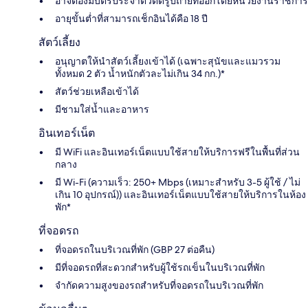
อาจต้องมีบัตรประจำตัวติดรูปถ่ายที่ออกโดยหน่วยงานราชการ
อายุขั้นต่ำที่สามารถเช็กอินได้คือ 18 ปี
สัตว์เลี้ยง
อนุญาตให้นำสัตว์เลี้ยงเข้าได้ (เฉพาะสุนัขและแมวรวม
ทั้งหมด 2 ตัว น้ำหนักตัวละไม่เกิน 34 กก.)*
สัตว์ช่วยเหลือเข้าได้
มีชามใส่น้ำและอาหาร
อินเทอร์เน็ต
มี WiFi และอินเทอร์เน็ตแบบใช้สายให้บริการฟรีในพื้นที่ส่วน
กลาง
มี Wi-Fi (ความเร็ว: 250+ Mbps (เหมาะสำหรับ 3-5 ผู้ใช้ / ไม่
เกิน 10 อุปกรณ์)) และอินเทอร์เน็ตแบบใช้สายให้บริการในห้อง
พัก*
ที่จอดรถ
ที่จอดรถในบริเวณที่พัก (GBP 27 ต่อคืน)
มีที่จอดรถที่สะดวกสำหรับผู้ใช้รถเข็นในบริเวณที่พัก
จำกัดความสูงของรถสำหรับที่จอดรถในบริเวณที่พัก