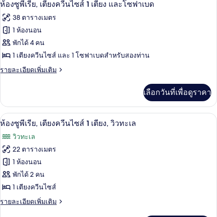
เปิด
8
ห้อง
ห้องซูพีเรีย, เตียงควีนไซส์ 1 เตียง และโซฟาเบด
1
พัก,
ภาพถ่าย
เตียง
38 ตารางเมตร
เตียง
ทั้งหมด
ควีน
1 ห้องนอน
ไซส์
ของ
พักได้ 4 คน
1
เตียง
ห้อง
1 เตียงควีนไซส์ และ 1 โซฟาเบดสำหรับสองท่าน
ซู
ราย
รายละเอียดเพิ่มเติม
ละเอียด
พี
เพิ่ม
เลือกวันที่เพื่อดูราคา
เติม
เรีย,
เกี่ยว
เตียง
กับ
เครื่องนอนป้องกันสารก่อภูมิแพ้, ตู้นิรภ
เปิด
7
ห้อง
ห้องซูพีเรีย, เตียงควีนไซส์ 1 เตียง, วิวทะเล
ควีน
ซู
ภาพถ่าย
วิวทะเล
พี
ไซส์
ทั้งหมด
เรีย,
22 ตารางเมตร
1
เตียง
ของ
1 ห้องนอน
เตียง
ควีน
ไซส์
ห้อง
พักได้ 2 คน
และ
1
1 เตียงควีนไซส์
ซู
เตียง
โซฟา
และ
ราย
รายละเอียดเพิ่มเติม
พี
เบด
โซฟา
ละเอียด