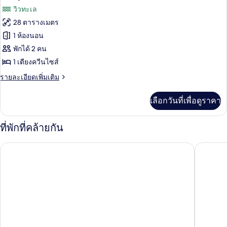
ซู
ภาพถ่าย
วิวทะเล
เตียง,
พี
ทั้งหมด
เรีย,
28 ตารางเมตร
วิว
เตียง
ของ
1 ห้องนอน
เดี่ยว
ทะเล
2
ห้อง
พักได้ 2 คน
เตียง,
1 เตียงควีนไซส์
ซู
วิว
ทะเล
ราย
รายละเอียดเพิ่มเติม
พี
ละเอียด
เรีย,
เพิ่ม
เลือกวันที่เพื่อดูราคา
เติม
เตียง
เกี่ยว
ควีน
กับ
ที่พักที่คล้ายกัน
ห้อง
ไซส์
ซู
The Gran
โรงแรมลีออนาร์โดรอยัลไบรท์ตันวอเตอร์ฟรอนท์
พี
1
เรีย,
เตียง,
เตียง
ควีน
ระเบียง,
ไซส์
วิว
1
เตียง,
ทะเล
ระเบียง,
วิว