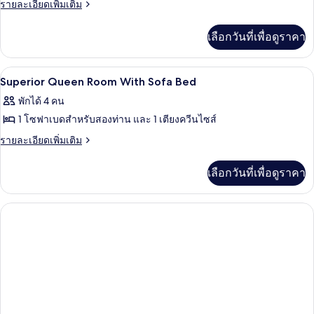
ราย
รายละเอียดเพิ่มเติม
ละเอียด
เพิ่ม
เลือกวันที่เพื่อดูราคา
เติม
เกี่ยว
กับ
เครื่องนอนป้องกันสารก่อภูมิแพ้, ตู้นิรภ
เปิด
13
ห้อง
Superior Queen Room With Sofa Bed
พัก
ภาพถ่าย
พักได้ 4 คน
ทั้งหมด
1 โซฟาเบดสำหรับสองท่าน และ 1 เตียงควีนไซส์
ของ
ราย
รายละเอียดเพิ่มเติม
ละเอียด
Superior
เพิ่ม
Queen
เลือกวันที่เพื่อดูราคา
เติม
Room
เกี่ยว
With
กับ
Superior
Sofa
Queen
Bed
Room
With
Sofa
Bed