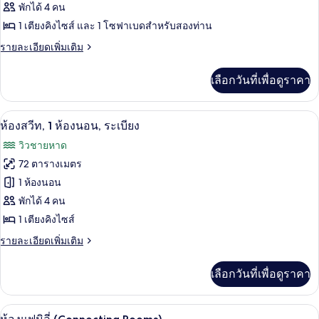
ไซส์
ห้อง
พักได้ 4 คน
วิว
1
1 เตียงคิงไซส์ และ 1 โซฟาเบดสำหรับสองท่าน
ซู
เตียง,
ทะเล
ระเบียง,
ราย
รายละเอียดเพิ่มเติม
พี
วิว
ละเอียด
เรีย,
ทะเล
เพิ่ม
เลือกวันที่เพื่อดูราคา
เติม
เตียง
เกี่ยว
คิง
กับ
ห้องสวีท, 1 ห้องนอน, ระเบียง | เครื่องน
เปิด
13
ห้อง
ห้องสวีท, 1 ห้องนอน, ระเบียง
ไซส์
ซู
ภาพถ่าย
วิวชายหาด
พี
1
ทั้งหมด
เรีย,
72 ตารางเมตร
เตียง
เตียง
ของ
1 ห้องนอน
คิง
และ
ไซส์
ห้อง
พักได้ 4 คน
โซฟา
1
1 เตียงคิงไซส์
สวีท,
เตียง
เบด,
และ
1
ราย
รายละเอียดเพิ่มเติม
ระเบียง
โซฟา
ละเอียด
ห้อง
เบด,
เพิ่ม
เลือกวันที่เพื่อดูราคา
ระเบียง
เติม
นอน,
เกี่ยว
ระเบียง
กับ
เครื่องนอนป้องกันสารก่อภูมิแพ้, ตู้นิรภ
เปิด
7
ห้อง