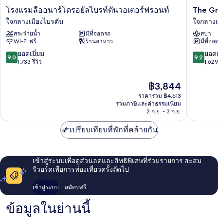
ทะเล
โรงแรม
The
โรงแรมลีออนาร์โดรอยัลไบรท์ตันวอเตอร์ฟรอนท์
The Gr
ลี
Grand
ใจกลางเมืองไบรตัน
ใจกลางเ
ออ
Brighto
สระว่ายน้ำ
มีที่จอดรถ
สปา
นาร์
ใจ
Wi-Fi ฟรี
ร้านอาหาร
มีที่จอ
โด
กลาง
รอยัล
เมือง
9.0
9.2
ยอดเยี่ยม
ยอดเ
9.0
9.2
ไบรท์
ไบร
จาก
จาก
1,733 รีวิว
1,629 
ตัน
ตัน
10,
10,
วอ
ยอด
ยอด
ราคา
฿3,844
เต
เยี่ยม,
เยี่ยม,
ปัจจุบัน
อร์ฟ
ราคารวม ฿4,613
1,733
1,629
คือ
รวมภาษีและค่าธรรมเนียม
รอ
รีวิว
รีวิว
฿3,844
2 ก.ย. - 3 ก.ย.
นท์
ใจ
เปรียบเทียบที่พักที่คล้ายกัน
กลาง
เมือง
ไบร
ตัน
เข้าสู่ระบบเพื่อดูส่วนลดและสิทธิพิเศษที่ร่วมรายการ สะสม
รีวอร์ดเพื่อการท่องเที่ยวครั้งถัดไป
เข้าสู่ระบบ
สมัครฟรี
ข้อมูลในย่านนี้