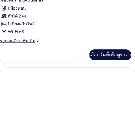
1 ห้องนอน
พักได้ 2 คน
1 เตียงควีนไซส์
Wi-Fi ฟรี
ราย
รายละเอียดเพิ่มเติม
ละเอียด
เพิ่ม
เลือกวันที่เพื่อดูราคา
เติม
เกี่ยว
กับ
ห้อง
ดี
ลัก
ซ์
(Aduana)