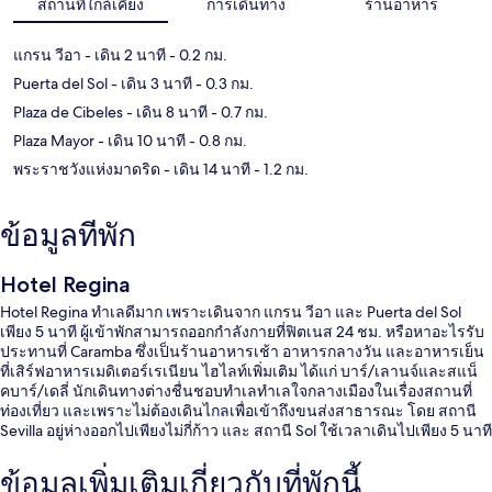
สถานที่ใกล้เคียง
การเดินทาง
ร้านอาหาร
แกรน วีอา
- เดิน 2 นาที
- 0.2 กม.
Puerta del Sol
- เดิน 3 นาที
- 0.3 กม.
Plaza de Cibeles
- เดิน 8 นาที
- 0.7 กม.
Plaza Mayor
- เดิน 10 นาที
- 0.8 กม.
พระราชวังแห่งมาดริด
- เดิน 14 นาที
- 1.2 กม.
ข้อมูลที่พัก
Hotel Regina
Hotel Regina ทำเลดีมาก เพราะเดินจาก แกรน วีอา และ Puerta del Sol
เพียง 5 นาที ผู้เข้าพักสามารถออกกำลังกายที่ฟิตเนส 24 ชม. หรือหาอะไรรับ
ประทานที่ Caramba ซึ่งเป็นร้านอาหารเช้า อาหารกลางวัน และอาหารเย็น
ที่เสิร์ฟอาหารเมดิเตอร์เรเนียน ไฮไลท์เพิ่มเติม ได้แก่ บาร์/เลานจ์และสแน็
คบาร์/เดลี่ นักเดินทางต่างชื่นชอบทำเลทำเลใจกลางเมืองในเรื่องสถานที่
ท่องเที่ยว และเพราะไม่ต้องเดินไกลเพื่อเข้าถึงขนส่งสาธารณะ โดย สถานี
Sevilla อยู่ห่างออกไปเพียงไม่กี่ก้าว และ สถานี Sol ใช้เวลาเดินไปเพียง 5 นาที
ข้อมูลเพิ่มเติมเกี่ยวกับที่พักนี้