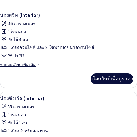
ห้องสวีท (Interior)
45 ตารางเมตร
1 ห้องนอน
พักได้ 4 คน
1 เตียงควีนไซส์ และ 2 โซฟาเบดขนาดทวินไซส์
Wi-Fi ฟรี
ราย
รายละเอียดเพิ่มเติม
ละเอียด
เพิ่ม
เลือกวันที่เพื่อดูราคา
เติม
เกี่ยว
กับ
ห้องซิงเกิล (Interior) | เครื่องนอนป้อง
เปิด
4
ห้อง
ห้องซิงเกิล (Interior)
สวี
ภาพถ่าย
15 ตารางเมตร
ท
ทั้งหมด
(Interior)
1 ห้องนอน
ของ
พักได้ 1 คน
ห้อง
1 เตียงสำหรับสองท่าน