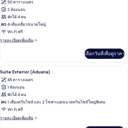
ภาพถ่าย
50 ตารางเมตร
พี
ทั้งหมด
เรียดั
2 ห้องนอน
บเบิล
ของ
พักได้ 4 คน
(Aduana)
ห้อง
4 เตียงเดี่ยวขนาดใหญ่
Wi-Fi ฟรี
ซู
ราย
รายละเอียดเพิ่มเติม
พี
ละเอียด
เรีย,
เพิ่ม
เลือกวันที่เพื่อดูราคา
เติม
2
เกี่ยว
ห้อง
กับ
Suite Exterior (Aduana) | เครื่องนอนป้
เปิด
15
ห้อง
Suite Exterior (Aduana)
นอน,
ซู
ภาพถ่าย
45 ตารางเมตร
ห้อง
พี
ทั้งหมด
เรีย,
1 ห้องนอน
พัก
2
ของ
พักได้ 4 คน
ห้อง
ประตู
Suite
นอน,
1 เตียงควีนไซส์ และ 2 โซฟาเบดขนาดทวินไซส์ใหญ่พิเศษ
เชื่อม
ห้อง
Exterior
Wi-Fi ฟรี
พัก
ถึงกัน
(Aduana)
ประตู
ราย
รายละเอียดเพิ่มเติม
(Interior)
เชื่อม
ละเอียด
ถึงกัน
เพิ่ม