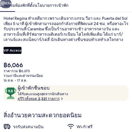
น้า
117+
ภาพรวม
ห้องพัก
ที่ตั้ง
นโยบายการเข้าพัก
Hotel Regina ทำเลดีมาก เพราะเดินจาก แกรน วีอา และ Puerta del Sol
เพียง 5 นาที ผู้เข้าพักสามารถออกกำลังกายที่ฟิตเนส 24 ชม. หรือหาอะไร
รับประทานที่ Caramba ซึ่งเป็นร้านอาหารเช้า อาหารกลางวัน และ
อาหารเย็นที่เสิร์ฟอาหารเมดิเตอร์เรเนียน ไฮไลท์เพิ่มเติม ได้แก่ บาร์/
เลานจ์และสแน็คบาร์/เดลี่ นักเดินทางต่างชื่นชอบทำเลทำเลใจกลาง
เมืองในเรื่องสถานที่ท่องเที่ยว และเพราะไม่ต้องเดินไกลเพื่อเข้าถึงขนส่ง
สาธารณะ โดย สถานี Sevilla อยู่ห่างออกไปเพียงไม่กี่ก้าว และ สถานี Sol
VIP Access
ใช้เวลาเดินไปเพียง 5 นาที
ราคา
฿6,066
Suite Exterior (Aduana) | เครื่องนอนป้
ปัจจุบัน
ราคารวม ฿6,673
฿6,066
รวมภาษีและค่าธรรมเนียม
16 ส.ค. - 17 ส.ค.
รีวิว
9.8
ผู้เข้าพักชื่นชอบ
ไ
จาก
ได้รับคะแนนสูงสุดจากนักเดินทาง
ด้
ดูรีวิวทั้งหมด 2,321 รายการ
10,
รั
ผู้
บ
สิ่งอำนวยความสะดวกยอดนิยม
ค
เข้า
ะ
พัก
แ
รถรับส่งสนามบิน
Wi-Fi ฟรี
ชื่น
น