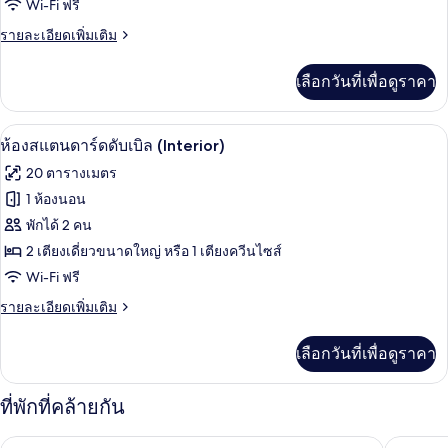
Wi-Fi ฟรี
ซิงเกิล
(Interior)
ราย
รายละเอียดเพิ่มเติม
ละเอียด
เพิ่ม
เลือกวันที่เพื่อดูราคา
เติม
เกี่ยว
กับ
ห้องสแตนดาร์ดดับเบิล (Interior) | เครื
เปิด
4
ห้อง
ห้องสแตนดาร์ดดับเบิล (Interior)
ซิงเกิล
ภาพถ่าย
20 ตารางเมตร
(Interior)
ทั้งหมด
1 ห้องนอน
ของ
พักได้ 2 คน
ห้อง
2 เตียงเดี่ยวขนาดใหญ่ หรือ 1 เตียงควีนไซส์
Wi-Fi ฟรี
สแตนดาร์ด
ราย
รายละเอียดเพิ่มเติม
ดับเบิล
ละเอียด
(Interior)
เพิ่ม
เลือกวันที่เพื่อดูราคา
เติม
เกี่ยว
กับ
ที่พักที่คล้ายกัน
ห้อง
สแตนดาร์ด
เปสทานา CR7 แกรน วีอา มาดริด
เออร์เบิน