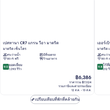
ดับเบิล
(Interior)
เปส
เอ
เปสทานา CR7 แกรน วีอา มาดริด
เออร์เบ
ทานา
อร์เบิน
มาดริด เซ็นโตร
มาดริด 
CR7
ไฮฟ์
สระว่ายน้ำ
มีที่จอดรถ
สระว่า
แกรน
มาดริด
Wi-Fi ฟรี
ร้านอาหาร
Wi-Fi 
วีอา
มาดริด
มาดริด
เซ็น
9.0
9.8
ยอดเยี่ยม
ไร้ที่
9.0
9.8
มาดริด
โตร
จาก
จาก
1,093 รีวิว
212 รี
เซ็น
10,
10,
ราคา
฿6,386
โตร
ยอด
ไร้
ปัจจุบัน
เยี่ยม,
ที่
ราคารวม ฿7,024
คือ
รวมภาษีและค่าธรรมเนียม
1,093
ติ,
฿6,386
12 ส.ค. - 13 ส.ค.
รีวิว
212
รีวิว
เปรียบเทียบที่พักที่คล้ายกัน