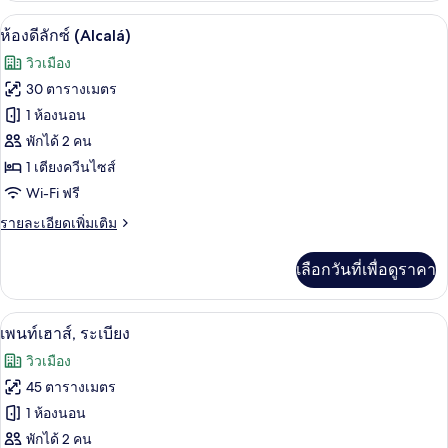
กับ
ห้องดีลักซ์ (Alcalá) | เครื่องนอนป้องกั
เปิด
6
ห้อง
ห้องดีลักซ์ (Alcalá)
จู
ภาพถ่าย
วิวเมือง
เนียร์
ทั้งหมด
สวี
30 ตารางเมตร
ท
ของ
1 ห้องนอน
(Alcalá)
ห้อง
พักได้ 2 คน
1 เตียงควีนไซส์
ดี
Wi-Fi ฟรี
ลัก
ราย
รายละเอียดเพิ่มเติม
ซ์
ละเอียด
(Alcalá)
เพิ่ม
เลือกวันที่เพื่อดูราคา
เติม
เกี่ยว
กับ
เครื่องนอนป้องกันสารก่อภูมิแพ้, ผ้านวม
เปิด
11
ห้อง
เพนท์เฮาส์, ระเบียง
ดี
ภาพถ่าย
วิวเมือง
ลัก
ทั้งหมด
ซ์
45 ตารางเมตร
(Alcalá)
ของ
1 ห้องนอน
เพ
พักได้ 2 คน