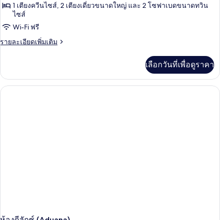
1 เตียงควีนไซส์, 2 เตียงเดี่ยวขนาดใหญ่ และ 2 โซฟาเบดขนาดทวิน
ไซส์
Wi-Fi ฟรี
ราย
รายละเอียดเพิ่มเติม
ละเอียด
เพิ่ม
เลือกวันที่เพื่อดูราคา
เติม
เกี่ยว
กับ
ห้อง
แฟ
มิ
ลี่
สวี
ท
(Alcalá)
ห้องดีลักซ์ (Aduana)