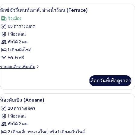
กับ
ร้อน
ลักซ์ชัวรี่เพนท์เฮาส์, อ่างน้ำร้อน (Terr
เปิด
8
เพ
ลักซ์ชัวรี่เพนท์เฮาส์, อ่างน้ำร้อน (Terrace)
(Terrace)
นท์
ภาพถ่าย
วิวเมือง
เฮา
ทั้งหมด
ส์,
65 ตารางเมตร
อ่าง
ของ
1 ห้องนอน
น้ำ
ร้อน
ลัก
พักได้ 2 คน
(Terrace)
1 เตียงคิงไซส์
ซ์ชัว
Wi-Fi ฟรี
รี่
ราย
รายละเอียดเพิ่มเติม
เพ
ละเอียด
นท์
เพิ่ม
เลือกวันที่เพื่อดูราคา
เติม
เฮา
เกี่ยว
กับ
ส์,
เครื่องนอนป้องกันสารก่อภูมิแพ้, ผ้านวม
เปิด
5
ลัก
ห้องดับเบิล (Aduana)
อ่าง
ซ์ชัว
ภาพถ่าย
20 ตารางเมตร
รี่
น้ำ
ทั้งหมด
เพ
1 ห้องนอน
ร้อน
นท์
ของ
พักได้ 2 คน
เฮา
(Terrace)
ส์,
ห้อง
2 เตียงเดี่ยวขนาดใหญ่ หรือ 1 เตียงควีนไซส์