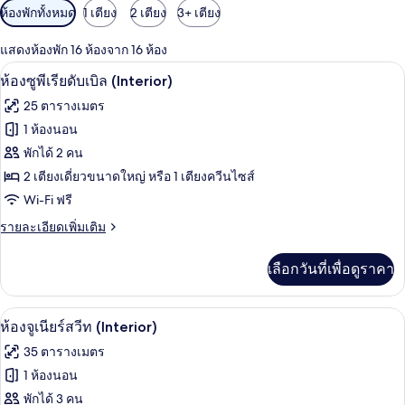
ตัว
ห้องพักทั้งหมด
1 เตียง
2 เตียง
3+ เตียง
กรอง
แสดงห้องพัก 16 ห้องจาก 16 ห้อง
ที่
เครื่องนอนป้องกันสารก่อภูมิแพ้, ผ้านวม
เปิด
มี
8
ห้องซูพีเรียดับเบิล (Interior)
ให้
ภาพถ่าย
25 ตารางเมตร
สำหรับ
ทั้งหมด
1 ห้องนอน
ห้อง
ของ
พักได้ 2 คน
พัก
ห้อง
2 เตียงเดี่ยวขนาดใหญ่ หรือ 1 เตียงควีนไซส์
Wi-Fi ฟรี
ซู
ราย
รายละเอียดเพิ่มเติม
พี
ละเอียด
เรียดั
เพิ่ม
เลือกวันที่เพื่อดูราคา
เติม
บเบิล
เกี่ยว
(Interior)
กับ
ห้องจูเนียร์สวีท (Interior) | เครื่องนอน
เปิด
10
ห้อง
ห้องจูเนียร์สวีท (Interior)
ซู
ภาพถ่าย
35 ตารางเมตร
พี
ทั้งหมด
เรียดั
1 ห้องนอน
บเบิล
ของ
พักได้ 3 คน
(Interior)