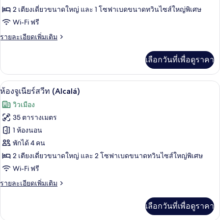
ห้อง
2 เตียงเดี่ยวขนาดใหญ่ และ 1 โซฟาเบดขนาดทวินไซส์ใหญ่พิเศษ
Wi-Fi ฟรี
จู
ราย
รายละเอียดเพิ่มเติม
เนียร์
ละเอียด
สวีท
เพิ่ม
เลือกวันที่เพื่อดูราคา
เติม
(Interior)
เกี่ยว
กับ
ห้องจูเนียร์สวีท (Alcalá) | เครื่องนอนป
เปิด
6
ห้อง
ห้องจูเนียร์สวีท (Alcalá)
จู
ภาพถ่าย
วิวเมือง
เนียร์
ทั้งหมด
สวี
35 ตารางเมตร
ท
ของ
1 ห้องนอน
(Interior)
ห้อง
พักได้ 4 คน
2 เตียงเดี่ยวขนาดใหญ่ และ 2 โซฟาเบดขนาดทวินไซส์ใหญ่พิเศษ
จู
Wi-Fi ฟรี
เนียร์
ราย
รายละเอียดเพิ่มเติม
สวีท
ละเอียด
(Alcalá)
เพิ่ม
เลือกวันที่เพื่อดูราคา
เติม
เกี่ยว