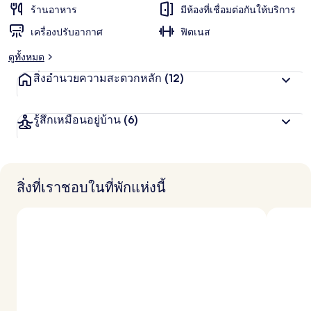
น
ร้านอาหาร
มีห้องที่เชื่อมต่อกันให้บริการ
ชอบ
สู
เครื่องปรับอากาศ
ฟิตเนส
ง
สุ
ดูทั้งหมด
ด
จ
สิ่งอำนวยความสะดวกหลัก
(12)
า
ก
นั
รู้สึกเหมือนอยู่บ้าน
(6)
ก
เ
ดิ
น
ท
า
สิ่งที่เราชอบในที่พักแห่งนี้
ง