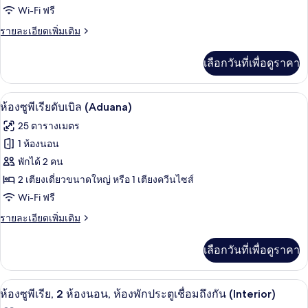
อ่าง
Wi-Fi ฟรี
ดับเบิล
น้ำ
ร้อน
(Aduana)
ราย
รายละเอียดเพิ่มเติม
(Terrace)
ละเอียด
เพิ่ม
เลือกวันที่เพื่อดูราคา
เติม
เกี่ยว
กับ
เครื่องนอนป้องกันสารก่อภูมิแพ้, ผ้านวม
เปิด
5
ห้อง
ห้องซูพีเรียดับเบิล (Aduana)
ดับเบิล
ภาพถ่าย
25 ตารางเมตร
(Aduana)
ทั้งหมด
1 ห้องนอน
ของ
พักได้ 2 คน
ห้อง
2 เตียงเดี่ยวขนาดใหญ่ หรือ 1 เตียงควีนไซส์
Wi-Fi ฟรี
ซู
ราย
รายละเอียดเพิ่มเติม
พี
ละเอียด
เรียดั
เพิ่ม
เลือกวันที่เพื่อดูราคา
เติม
บเบิล
เกี่ยว
(Aduana)
กับ
ห้องซูพีเรีย, 2 ห้องนอน, ห้องพักประตูเชื
เปิด
4
ห้อง
ห้องซูพีเรีย, 2 ห้องนอน, ห้องพักประตูเชื่อมถึงกัน (Interior)
ซู