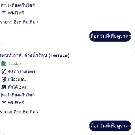
1 เตียงควีนไซส์
นท์
Wi-Fi ฟรี
เฮา
ราย
รายละเอียดเพิ่มเติม
ส์,
ละเอียด
ระเบียง
เพิ่ม
เลือกวันที่เพื่อดูราคา
เติม
เกี่ยว
กับ
เพนท์เฮาส์, อ่างน้ำร้อน (Terrace) | เคร
เปิด
10
เพ
เพนท์เฮาส์, อ่างน้ำร้อน (Terrace)
นท์
ภาพถ่าย
วิวเมือง
เฮา
ทั้งหมด
ส์,
40 ตารางเมตร
ระเบียง
ของ
1 ห้องนอน
เพ
พักได้ 2 คน
1 เตียงควีนไซส์
นท์
Wi-Fi ฟรี
เฮา
ราย
รายละเอียดเพิ่มเติม
ส์,
ละเอียด
อ่าง
เพิ่ม
เลือกวันที่เพื่อดูราคา
เติม
น้ำ
เกี่ยว