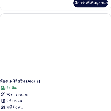
เลือกวันที่เพื่อดูราคา
(Interior)
เติม
เกี่ยว
กับ
Suite
Exterior
(Aduana)
ห้องแฟมิลี่สวีท (Alcalá)
วิวเมือง
70 ตารางเมตร
2 ห้องนอน
พักได้ 6 คน