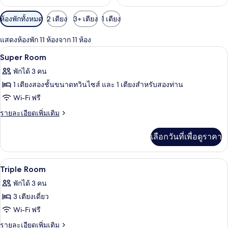
ตัว
ห้องพักทั้งหมด
2 เตียง
3+ เตียง
1 เตียง
กรอง
แสดงห้องพัก 11 ห้องจาก 11 ห้อง
ที่
โต๊ะทำงาน, ห้องเก็บเสียง, Wi-Fi ฟรี, ผ้าป
เปิด
มี
5
Super Room
ให้
ภาพถ่าย
พักได้ 3 คน
สำหรับ
ทั้งหมด
1 เตียงสองชั้นขนาดทวินไซส์ และ 1 เตียงสำหรับสองท่าน
ห้อง
ของ
Wi-Fi ฟรี
พัก
Super
ราย
รายละเอียดเพิ่มเติม
Room
ละเอียด
เพิ่ม
เลือกวันที่เพื่อดูราคา
เติม
เกี่ยว
กับ
โต๊ะทำงาน, ห้องเก็บเสียง, Wi-Fi ฟรี, ผ้าป
เปิด
5
Super
Triple Room
Room
ภาพถ่าย
พักได้ 3 คน
ทั้งหมด
3 เตียงเดี่ยว
ของ
Wi-Fi ฟรี
Triple
ราย
รายละเอียดเพิ่มเติม