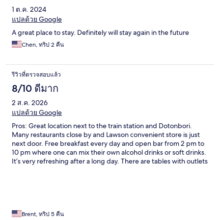
1 ต.ค. 2024
แปลด้วย Google
A great place to stay. Definitely will stay again in the future
Chen, ทริป 2 คืน
รีวิวที่ตรวจสอบแล้ว
8/10 ดีมาก
2 ส.ค. 2026
แปลด้วย Google
Pros: Great location next to the train station and Dotonbori.
Many restaurants close by and Lawson convenient store is just
next door. Free breakfast every day and open bar from 2 pm to
10 pm where one can mix their own alcohol drinks or soft drinks.
It’s very refreshing after a long day. There are tables with outlets
in the breakfast area. Cons: room is very tiny. There is just room
for a bed and a desk. Bathroom is an entire unit of shower, toilet
and sink. If you are over 6 ft tall, please reconsider. It requires
acrobatic skills. There is no daily cleaning but fresh towels are
delivered every day. One area I think the hotel should improve is
that the sheet doesn’t cover up the entire mattress, which is
Brent, ทริป 5 คืน