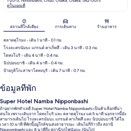
1-20-5, Nihonbashi, Chuo, Osaka, Osaka, 542-0073
ดูในแผนที่
แผนที่
สถานที่ใกล้เคียง
การเดินทาง
ร้านอาหาร
ตลาดคุโรมง
- เดิน 1 นาที
- 0.1 กม.
โรงละครนัมบะ แกรนด์ คาเก็ทสึ
- เดิน 3 นาที
- 0.3 กม.
โดทงโบริ
- เดิน 4 นาที
- 0.4 กม.
นิปปอนบาชิ
- เดิน 4 นาที
- 0.4 กม.
ป้ายกูลิโกะสาขาโดทงบุริ
- เดิน 7 นาที
- 0.7 กม.
ข้อมูลที่พัก
Super Hotel Namba Nipponbashi
ถ้าอยากพักทำเลดี Super Hotel Namba Nipponbashi เป็นตัวเลือกที่น่า
สนใจ เพราะเดินจาก โดทงโบริ และ ตลาดคุโรมง แค่ 5 นาที นอกจากนี้ยัง
สามารถเดินไป โรงละครนัมบะ แกรนด์ คาเก็ทสึ และ นิปปอนบาชิ ได้ใน
เวลา 10 นาที ที่พักนี้อยู่ใกล้ขนส่งสาธารณะ: เดินไม่กี่ก้าวถึง สถานี
Nippombashi และ 8 นาทีถึง สถานีรถไฟนัมบะ (นันไก)