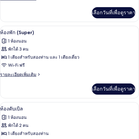
Room
ละเอียด
เพิ่ม
เลือกวันที่เพื่อดูราคา
เติม
เกี่ยว
กับ
โต๊ะทำงาน, ห้องเก็บเสียง, Wi-Fi ฟรี, ผ้าป
เปิด
4
Triple
ห้องพัก (Super)
Room
ภาพถ่าย
1 ห้องนอน
ทั้งหมด
พักได้ 3 คน
ของ
1 เตียงสำหรับสองท่าน และ 1 เตียงเดี่ยว
ห้อง
Wi-Fi ฟรี
พัก
ราย
รายละเอียดเพิ่มเติม
ละเอียด
(Super)
เพิ่ม
เลือกวันที่เพื่อดูราคา
เติม
เกี่ยว
กับ
โต๊ะทำงาน, ห้องเก็บเสียง, Wi-Fi ฟรี, ผ้าป
เปิด
4
ห้อง
ห้องดับเบิล
พัก
ภาพถ่าย
1 ห้องนอน
(Super)
ทั้งหมด
พักได้ 2 คน
ของ
1 เตียงสำหรับสองท่าน