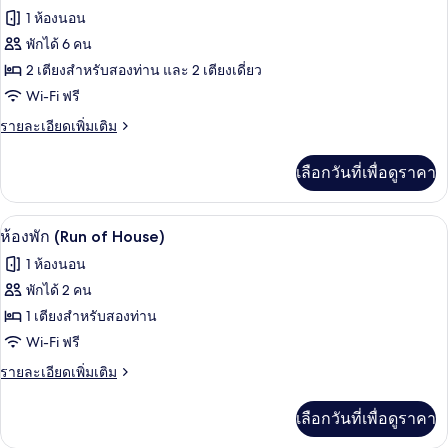
อี
ภาพถ่าย
1 ห้องนอน
โค
ทั้งหมด
โน
พักได้ 6 คน
มี
ของ
2 เตียงสำหรับสองท่าน และ 2 เตียงเดี่ยว
ทวิ
น
ห้อง
Wi-Fi ฟรี
พัก
ราย
รายละเอียดเพิ่มเติม
ละเอียด
(Super)
เพิ่ม
เลือกวันที่เพื่อดูราคา
เติม
เกี่ยว
กับ
โต๊ะทำงาน, ห้องเก็บเสียง, Wi-Fi ฟรี, ผ้าป
เปิด
4
ห้อง
ห้องพัก (Run of House)
พัก
ภาพถ่าย
1 ห้องนอน
(Super)
ทั้งหมด
พักได้ 2 คน
ของ
1 เตียงสำหรับสองท่าน
ห้อง
Wi-Fi ฟรี
พัก
ราย
รายละเอียดเพิ่มเติม
ละเอียด
(Run
เพิ่ม
เลือกวันที่เพื่อดูราคา
of
เติม
House)
เกี่ยว