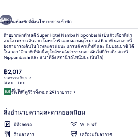
Nipponbashi
่อน
ถัดไป
น้า
50+
ภาพรวม
ห้องพัก
ที่ตั้ง
นโยบายการเข้าพัก
ถ้าอยากพักทำเลดี Super Hotel Namba Nipponbashi เป็นตัวเลือกที่น่า
สนใจ เพราะเดินจาก โดทงโบริ และ ตลาดคุโรมง แค่ 5 นาที นอกจากนี้
ยังสามารถเดินไป โรงละครนัมบะ แกรนด์ คาเก็ทสึ และ นิปปอนบาชิ ได้
ในเวลา 10 นาที ที่พักนี้อยู่ใกล้ขนส่งสาธารณะ: เดินไม่กี่ก้าวถึง สถานี
Nippombashi และ 8 นาทีถึง สถานีรถไฟนัมบะ (นันไก)
ราคา
฿2,017
ปัจจุบัน
ราคารวม ฿2,219
฿2,017
31 ส.ค. - 1 ก.ย.
ฝ่ายต้อนรับ
รีวิว
ดีเลิศ
8.8
ดูรีวิวทั้งหมด 291 รายการ
8.8 จาก 10
สิ่งอำนวยความสะดวกยอดนิยม
มีที่จอดรถ
Wi-Fi ฟรี
ร้านอาหาร
เครื่องปรับอากาศ