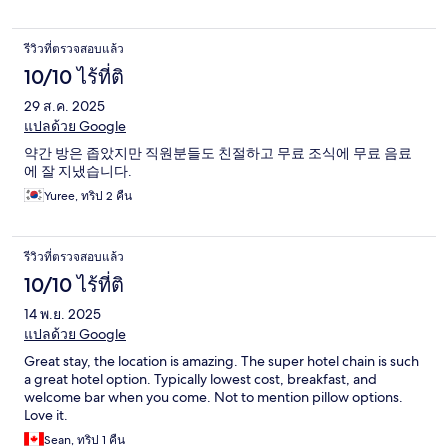
odd to see. Sanitary? Don’t know. Overall: Staff is very friendly
and neighborhood looks safe. Keypad to get in after midnight.
Keypad to get into the room. Would I book again, yes. My
รีวิวที่ตรวจสอบแล้ว
family? probably not. They aren’t used to tiny hotel rooms.
10/10 ไร้ที่ติ
29 ส.ค. 2025
แปลด้วย Google
약간 방은 좁았지만 직원분들도 친절하고 무료 조식에 무료 음료
에 잘 지냈습니다.
Yuree, ทริป 2 คืน
รีวิวที่ตรวจสอบแล้ว
10/10 ไร้ที่ติ
14 พ.ย. 2025
แปลด้วย Google
Great stay, the location is amazing. The super hotel chain is such
a great hotel option. Typically lowest cost, breakfast, and
welcome bar when you come. Not to mention pillow options.
Love it.
Sean, ทริป 1 คืน