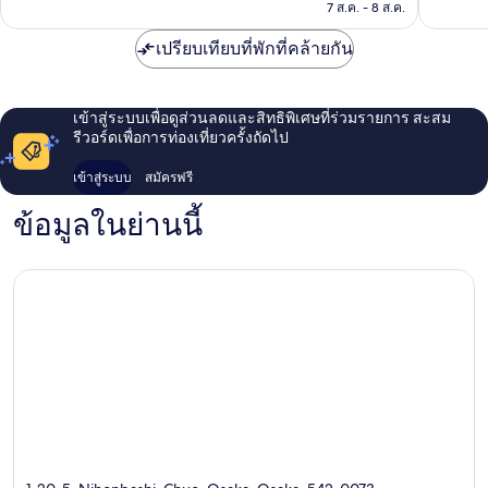
คือ
มา
รีวิว
7 ส.ค. - 8 ส.ค.
4,565
฿1,686
เอะ
รีวิว
ทาวเวอร์
เปรียบเทียบที่พักที่คล้ายกัน
นา
นิวะ
เข้าสู่ระบบเพื่อดูส่วนลดและสิทธิพิเศษที่ร่วมรายการ สะสม
รีวอร์ดเพื่อการท่องเที่ยวครั้งถัดไป
เข้าสู่ระบบ
สมัครฟรี
ข้อมูลในย่านนี้