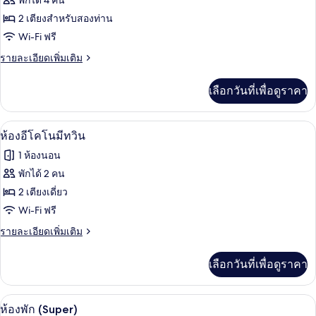
พักได้ 4 คน
ของ
2 เตียงสำหรับสองท่าน
ห้อง
Wi-Fi ฟรี
ดับเบิล,
ราย
รายละเอียดเพิ่มเติม
ละเอียด
ห้อง
เพิ่ม
เลือกวันที่เพื่อดูราคา
เติม
พัก
เกี่ยว
ประตู
กับ
ห้องอีโคโนมีทวิน | โต๊ะทำงาน, ห้องเก็บเส
เปิด
4
ห้อง
ห้องอีโคโนมีทวิน
เชื่อม
ดับเบิล,
ภาพถ่าย
1 ห้องนอน
ห้อง
ถึงกัน
ทั้งหมด
พัก
พักได้ 2 คน
(2)
ประตู
ของ
2 เตียงเดี่ยว
เชื่อม
ถึงกัน
ห้อง
Wi-Fi ฟรี
(2)
อี
ราย
รายละเอียดเพิ่มเติม
ละเอียด
โค
เพิ่ม
เลือกวันที่เพื่อดูราคา
เติม
โน
เกี่ยว
มี
กับ
โต๊ะทำงาน, ห้องเก็บเสียง, Wi-Fi ฟรี, ผ้าป
เปิด
4
ห้อง
ห้องพัก (Super)
ทวิน