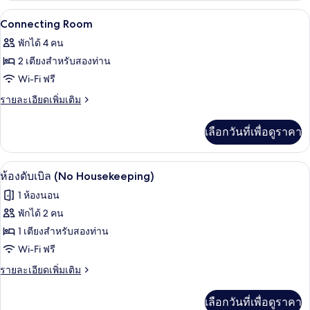
กับ
โต๊ะทำงาน, ห้องเก็บเสียง, Wi-Fi ฟรี, ผ้าป
เปิด
2
ห้อง
Connecting Room
พัก
ภาพถ่าย
พักได้ 4 คน
(Run
ทั้งหมด
of
2 เตียงสำหรับสองท่าน
House)
ของ
Wi-Fi ฟรี
Connecting
ราย
รายละเอียดเพิ่มเติม
Room
ละเอียด
เพิ่ม
เลือกวันที่เพื่อดูราคา
เติม
เกี่ยว
กับ
โต๊ะทำงาน, ห้องเก็บเสียง, Wi-Fi ฟรี, ผ้าป
เปิด
4
Connecting
ห้องดับเบิล (No Housekeeping)
Room
ภาพถ่าย
1 ห้องนอน
ทั้งหมด
พักได้ 2 คน
ของ
1 เตียงสำหรับสองท่าน
ห้อง
Wi-Fi ฟรี
ดับเบิล
ราย
รายละเอียดเพิ่มเติม
ละเอียด
(No
เพิ่ม
เลือกวันที่เพื่อดูราคา
Housekeeping)
เติม