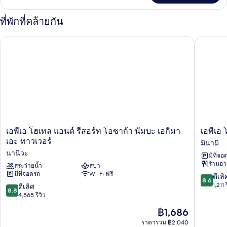
เกี่ยว
กับ
ที่พักที่คล้ายกัน
ห้อง
ดับเบิล
เอพีเอ โฮเทล แอนด์ รีสอร์ท โอซาก้า นัมบะ เอกิมาเอะ ทาวเวอร์
เอพีเอ โฮ
(No
Housekeeping)
เอ
เอ
เอพีเอ โฮเทล แอนด์ รีสอร์ท โอซาก้า นัมบะ เอกิมา
เอพีเอ 
พีเอ
พีเอ
เอะ ทาวเวอร์
มินามิ
โฮ
โฮ
นานิวะ
มีที่จอ
เทล
เทล
ร้านอ
แอนด์
สระว่ายน้ำ
สปา
นัมบะ
มีที่จอดรถ
Wi-Fi ฟรี
รีสอร์ท
เอกิ
8.6
ดีเลิ
8.6
โอ
ฮิ
จาก
1,211 
8.8
ดีเลิศ
8.8
ซาก้
กาชิ
10,
จาก
4,565 รีวิว
า
มิ
ดี
10,
ราคา
฿1,686
นัมบะ
นามิ
เลิศ,
ดี
ปัจจุบัน
เอกิ
1,211
เลิศ,
ราคารวม ฿2,040