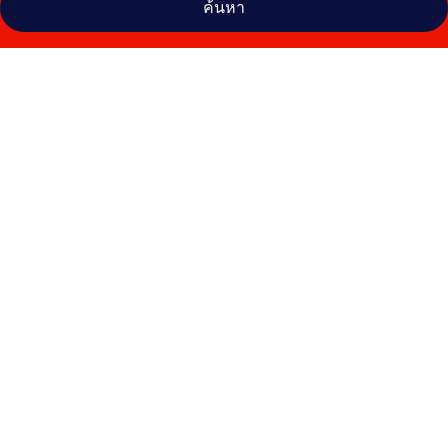
ค้นหา
คลัง
ภาพ
Super
Hotel
Namba