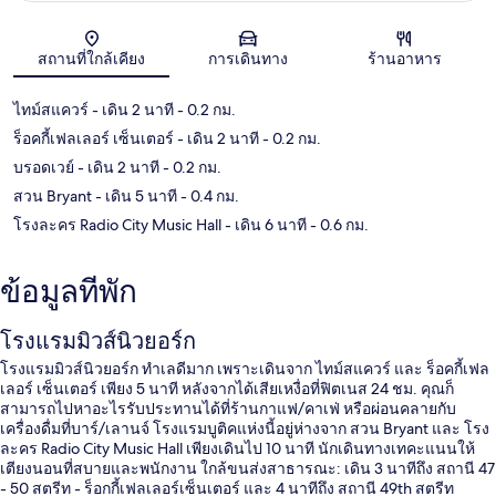
แผนที่
สถานที่ใกล้เคียง
การเดินทาง
ร้านอาหาร
ไทม์สแควร์
- เดิน 2 นาที
- 0.2 กม.
ร็อคกี้เฟลเลอร์ เซ็นเตอร์
- เดิน 2 นาที
- 0.2 กม.
บรอดเวย์
- เดิน 2 นาที
- 0.2 กม.
สวน Bryant
- เดิน 5 นาที
- 0.4 กม.
โรงละคร Radio City Music Hall
- เดิน 6 นาที
- 0.6 กม.
ข้อมูลที่พัก
โรงแรมมิวส์นิวยอร์ก
โรงแรมมิวส์นิวยอร์ก ทำเลดีมาก เพราะเดินจาก ไทม์สแควร์ และ ร็อคกี้เฟล
เลอร์ เซ็นเตอร์ เพียง 5 นาที หลังจากได้เสียเหงื่อที่ฟิตเนส 24 ชม. คุณก็
สามารถไปหาอะไรรับประทานได้ที่ร้านกาแฟ/คาเฟ่ หรือผ่อนคลายกับ
เครื่องดื่มที่บาร์/เลานจ์ โรงแรมบูติคแห่งนี้อยู่ห่างจาก สวน Bryant และ โรง
ละคร Radio City Music Hall เพียงเดินไป 10 นาที นักเดินทางเทคะแนนให้
เตียงนอนที่สบายและพนักงาน ใกล้ขนส่งสาธารณะ: เดิน 3 นาทีถึง สถานี 47
- 50 สตรีท - ร็อกกี้เฟลเลอร์เซ็นเตอร์ และ 4 นาทีถึง สถานี 49th สตรีท