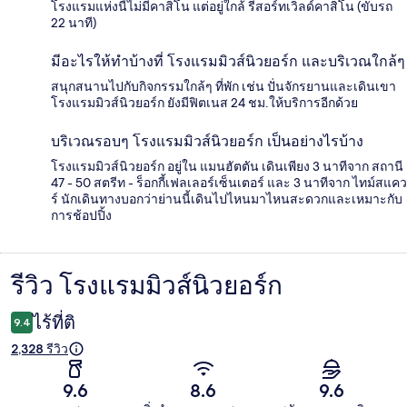
โรงแรมแห่งนี้ไม่มีคาสิโน แต่อยู่ใกล้ รีสอร์ทเวิลด์คาสิโน (ขับรถ
22 นาที)
มีอะไรให้ทำบ้างที่ โรงแรมมิวส์นิวยอร์ก และบริเวณใกล้ๆ
สนุกสนานไปกับกิจกรรมใกล้ๆ ที่พัก เช่น ปั่นจักรยานและเดินเขา
โรงแรมมิวส์นิวยอร์ก ยังมีฟิตเนส 24 ชม.ให้บริการอีกด้วย
บริเวณรอบๆ โรงแรมมิวส์นิวยอร์ก เป็นอย่างไรบ้าง
โรงแรมมิวส์นิวยอร์ก อยู่ใน แมนฮัตตัน เดินเพียง 3 นาทีจาก สถานี
47 - 50 สตรีท - ร็อกกี้เฟลเลอร์เซ็นเตอร์ และ 3 นาทีจาก ไทม์สแคว
ร์ นักเดินทางบอกว่าย่านนี้เดินไปไหนมาไหนสะดวกและเหมาะกับ
การช้อปปิ้ง
รีวิว โรงแรมมิวส์นิวยอร์ก
รีวิว
ไร้ที่ติ
9.4
2,328 รีวิว
9.6
8.6
9.6