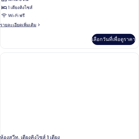
(Muse)
ของ
1 เตียงคิงไซส์
ห้อง
Wi-Fi ฟรี
สวีท
ราย
รายละเอียดเพิ่มเติม
ละเอียด
(Muse)
เพิ่ม
เลือกวันที่เพื่อดูราคา
เติม
เกี่ยว
กับ
ห้อง
สวี
ท
(Muse)
ห้องสวีท, เตียงคิงไซส์ 1 เตียง