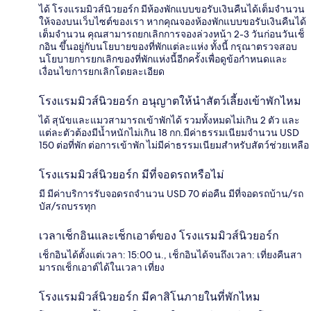
ได้ โรงแรมมิวส์นิวยอร์ก มีห้องพักแบบขอรับเงินคืนได้เต็มจำนวน
ให้จองบนเว็บไซต์ของเรา หากคุณจองห้องพักแบบขอรับเงินคืนได้
เต็มจำนวน คุณสามารถยกเลิกการจองล่วงหน้า 2-3 วันก่อนวันเช็
กอิน ขึ้นอยู่กับนโยบายของที่พักแต่ละแห่ง ทั้งนี้ กรุณาตรวจสอบ
นโยบายการยกเลิกของที่พักแห่งนี้อีกครั้งเพื่อดูข้อกำหนดและ
เงื่อนไขการยกเลิกโดยละเอียด
โรงแรมมิวส์นิวยอร์ก อนุญาตให้นำสัตว์เลี้ยงเข้าพักไหม
ได้ สุนัขและแมวสามารถเข้าพักได้ รวมทั้งหมดไม่เกิน 2 ตัว และ
แต่ละตัวต้องมีน้ำหนักไม่เกิน 18 กก.มีค่าธรรมเนียมจำนวน USD
150 ต่อที่พัก ต่อการเข้าพัก ไม่มีค่าธรรมเนียมสำหรับสัตว์ช่วยเหลือ
โรงแรมมิวส์นิวยอร์ก มีที่จอดรถหรือไม่
มี มีค่าบริการรับจอดรถจำนวน USD 70 ต่อคืน มีที่จอดรถบ้าน/รถ
บัส/รถบรรทุก
เวลาเช็กอินและเช็กเอาต์ของ โรงแรมมิวส์นิวยอร์ก
เช็กอินได้ตั้งแต่เวลา: 15:00 น., เช็กอินได้จนถึงเวลา: เที่ยงคืนสา
มารถเช็กเอาต์ได้ในเวลา เที่ยง
โรงแรมมิวส์นิวยอร์ก มีคาสิโนภายในที่พักไหม