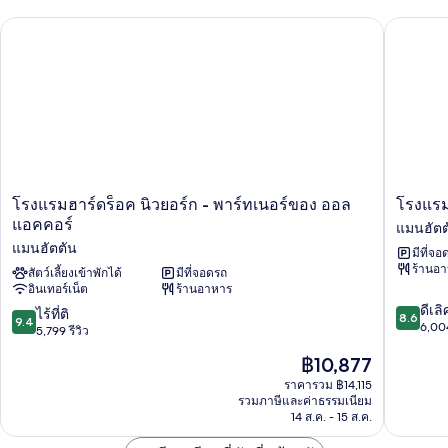
พัก
โรงแรมฮาร์ดร็อค นิวยอร์ก - พาร์ทเนอร์ของ ออล แอคคอร์
โรงแรมเอ
โรง
โรง
โรงแรมฮาร์ดร็อค นิวยอร์ก - พาร์ทเนอร์ของ ออล
โรงแรม
แรม
แรม
แอคคอร์
แมนฮัตต
ฮาร์ด
เอ
แมนฮัตตัน
มีที่จอ
ร็อค
ดิ
ร้านอ
นิวยอร์ก
สัตว์เลี้ยงเข้าพักได้
มีที่จอดรถ
สัน
อินเทอร์เน็ต
ร้านอาหาร
-
ไทม์ส
8.6
พาร์
แคว
ดีเลิ
9.4
ไร้ที่ติ
8.6
9.4
จาก
ท
ร์
6,004
จาก
5,799 รีวิว
10,
เนอ
แมน
10,
ราคา
฿10,877
ดี
ร์
ฮัต
ไร้
ปัจจุบัน
เลิศ,
ของ
ตัน
ที่
ราคารวม ฿14,115
คือ
6,004
ออล
รวมภาษีและค่าธรรมเนียม
ติ,
฿10,877
รีวิว
แอ
14 ส.ค. - 15 ส.ค.
5,799
ค
รีวิว