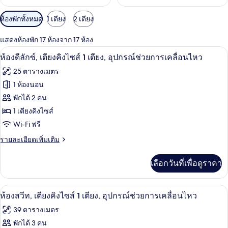
ตัว
ห้องพักทั้งหมด
1 เตียง
2 เตียง
กรอง
แสดงห้องพัก 17 ห้องจาก 17 ห้อง
ที่
เครื่องนอนระดับพรีเมียม, ตู้นิรภัยในห้
เปิด
มี
4
ห้องดีลักซ์, เตียงคิงไซส์ 1 เตียง, อุปกรณ์ช่วยการเคลื่อนไหว
ให้
ภาพถ่าย
25 ตารางเมตร
สำหรับ
ทั้งหมด
1 ห้องนอน
ห้อง
ของ
พักได้ 2 คน
พัก
ห้อง
1 เตียงคิงไซส์
Wi-Fi ฟรี
ดี
ราย
รายละเอียดเพิ่มเติม
ลัก
ละเอียด
ซ์,
เพิ่ม
เลือกวันที่เพื่อดูราคา
เติม
เตียง
เกี่ยว
คิง
กับ
เครื่องนอนระดับพรีเมียม, ตู้นิรภัยในห้
เปิด
1
ห้อง
ห้องสวีท, เตียงคิงไซส์ 1 เตียง, อุปกรณ์ช่วยการเคลื่อนไหว
ไซส์
ดี
ภาพถ่าย
39 ตารางเมตร
ลัก
1
ทั้งหมด
ซ์,
พักได้ 3 คน
เตียง,