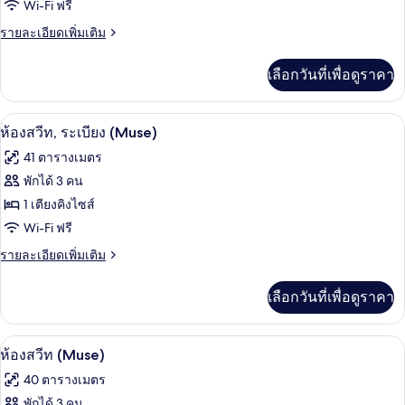
ควีน
ห้อง
Wi-Fi ฟรี
เตียง
ไซส์
เอ็ก
ราย
รายละเอียดเพิ่มเติม
2
ละเอียด
เตียง
เซก
เพิ่ม
เลือกวันที่เพื่อดูราคา
เติม
คิว
เกี่ยว
ทีฟ,
กับ
เครื่องนอนระดับพรีเมียม, ตู้นิรภัยในห้
เปิด
3
ห้อง
ห้องสวีท, ระเบียง (Muse)
เตียง
เอ็ก
ภาพถ่าย
41 ตารางเมตร
เซก
ควีน
ทั้งหมด
คิว
พักได้ 3 คน
ไซส์
ทีฟ,
ของ
1 เตียงคิงไซส์
เตียง
2
ควีน
ห้อง
Wi-Fi ฟรี
เตียง,
ไซส์
สวีท,
ราย
รายละเอียดเพิ่มเติม
2
ระเบียง
ละเอียด
เตียง,
ระเบียง
เพิ่ม
ระเบียง
เลือกวันที่เพื่อดูราคา
เติม
(Muse)
เกี่ยว
กับ
เครื่องนอนระดับพรีเมียม, ตู้นิรภัยในห้
เปิด
2
ห้อง
ห้องสวีท (Muse)
สวี
ภาพถ่าย
40 ตารางเมตร
ท,
ทั้งหมด
ระเบียง
พักได้ 3 คน