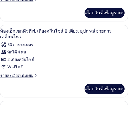
รนด์,
ละเอียด
เตียง
เพิ่ม
เลือกวันที่เพื่อดูราคา
เติม
คิง
เกี่ยว
ไซส์
กับ
ของใช้ในห้องน้ำระดับพรีเมียม, ไดร์เป่าผม
เปิด
1
ห้อง
ห้องเอ็กเซกคิวทีฟ, เตียงควีนไซส์ 2 เตียง, อุปกรณ์ช่วยการ
1
แก
ภาพถ่าย
เคลื่อนไหว
เตียง
รนด์,
ทั้งหมด
33 ตารางเมตร
เตียง
คิง
พักได้ 4 คน
ของ
ไซส์
2 เตียงควีนไซส์
1
ห้อง
เตียง
Wi-Fi ฟรี
เอ็ก
ราย
รายละเอียดเพิ่มเติม
เซก
ละเอียด
เพิ่ม
คิว
เลือกวันที่เพื่อดูราคา
เติม
ทีฟ,
เกี่ยว
กับ
เตียง
ห้อง
ควีน
เอ็ก
เซก
ไซส์
คิว
2
ทีฟ,