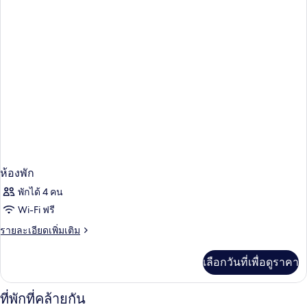
พัก
ห้องพัก
พักได้ 4 คน
Wi-Fi ฟรี
ราย
รายละเอียดเพิ่มเติม
ละเอียด
เพิ่ม
เลือกวันที่เพื่อดูราคา
เติม
เกี่ยว
กับ
ที่พักที่คล้ายกัน
ห้อง