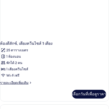
เตียง
เตียง,
ควีน
ไซส์
อุปกรณ์
2
ช่วย
เตียง,
อุปกรณ์
การ
ช่วย
เคลื่อนไหว
การ
เคลื่อนไหว
ห้องดีลักซ์, เตียงควีนไซส์ 1 เตียง
25 ตารางเมตร
1 ห้องนอน
พักได้ 2 คน
1 เตียงควีนไซส์
Wi-Fi ฟรี
ราย
รายละเอียดเพิ่มเติม
ละเอียด
เพิ่ม
เลือกวันที่เพื่อดูราคา
เติม
เกี่ยว
กับ
ห้อง