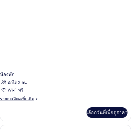
ดี
ลัก
ซ์,
เตียง
ควีน
ไซส์
1
เตียง
ห้องพัก
พักได้ 2 คน
Wi-Fi ฟรี
ราย
รายละเอียดเพิ่มเติม
ละเอียด
เพิ่ม
เลือกวันที่เพื่อดูราคา
เติม
เกี่ยว
กับ
ห้อง