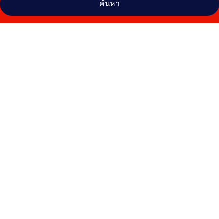
ค้นหา
คลัง
ภาพ
โรง
แรม
มิ