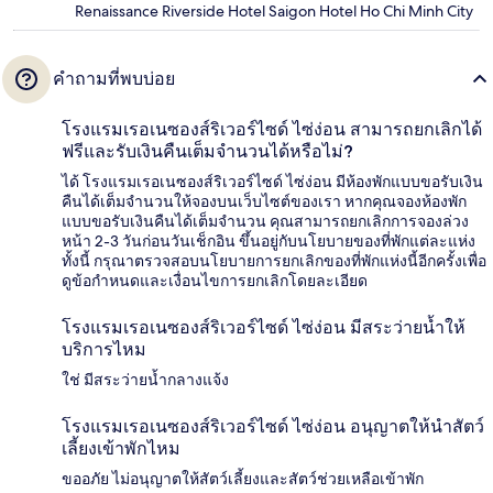
Renaissance Riverside Hotel Saigon Hotel Ho Chi Minh City
คำถามที่พบบ่อย
โรงแรมเรอเนซองส์ริเวอร์ไซด์ ไซ่ง่อน สามารถยกเลิกได้
ฟรีและรับเงินคืนเต็มจำนวนได้หรือไม่?
ได้ โรงแรมเรอเนซองส์ริเวอร์ไซด์ ไซ่ง่อน มีห้องพักแบบขอรับเงิน
คืนได้เต็มจำนวนให้จองบนเว็บไซต์ของเรา หากคุณจองห้องพัก
แบบขอรับเงินคืนได้เต็มจำนวน คุณสามารถยกเลิกการจองล่วง
หน้า 2-3 วันก่อนวันเช็กอิน ขึ้นอยู่กับนโยบายของที่พักแต่ละแห่ง
ทั้งนี้ กรุณาตรวจสอบนโยบายการยกเลิกของที่พักแห่งนี้อีกครั้งเพื่อ
ดูข้อกำหนดและเงื่อนไขการยกเลิกโดยละเอียด
โรงแรมเรอเนซองส์ริเวอร์ไซด์ ไซ่ง่อน มีสระว่ายน้ำให้
บริการไหม
ใช่ มีสระว่ายน้ำกลางแจ้ง
โรงแรมเรอเนซองส์ริเวอร์ไซด์ ไซ่ง่อน อนุญาตให้นำสัตว์
เลี้ยงเข้าพักไหม
ขออภัย ไม่อนุญาตให้สัตว์เลี้ยงและสัตว์ช่วยเหลือเข้าพัก