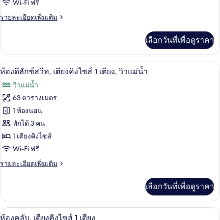
Wi-Fi ฟรี
คิว
ราย
รายละเอียดเพิ่มเติม
ทีฟ
ละเอียด
สตู
เพิ่ม
เลือกวันที่เพื่อดูราคา
เติม
ดิโอ,
เกี่ยว
กับ
เตียง
ห้องดีลักซ์สวีท, เตียงคิงไซส์ 1 เตียง, วิวแ
เปิด
13
เอ็ก
ห้องดีลักซ์สวีท, เตียงคิงไซส์ 1 เตียง, วิวแม่น้ำ
คิง
เซก
ภาพถ่าย
วิวแม่น้ำ
คิว
ไซส์
ทั้งหมด
ทีฟ
63 ตารางเมตร
1
สตู
ของ
1 ห้องนอน
ดิ
เตียง,
โอ,
ห้อง
พักได้ 3 คน
วิว
เตียง
1 เตียงคิงไซส์
ดี
คิง
แม่น้ำ
Wi-Fi ฟรี
ไซส์
ลัก
1
ราย
รายละเอียดเพิ่มเติม
ซ์
เตียง,
ละเอียด
วิว
สวีท,
เพิ่ม
แม่น้ำ
เลือกวันที่เพื่อดูราคา
เติม
เตียง
เกี่ยว
กับ
คิง
ห้องคลับ, เตียงคิงไซส์ 1 เตียง | มินิบาร
เปิด
7
ห้อง
ห้องคลับ, เตียงคิงไซส์ 1 เตียง