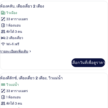
2
กับ
มินิบาร์, ตู้นิรภัยในห้องพัก, โต๊ะทำงาน,
เปิด
8
ห้อง
ห้องคลับ, เตียงเดี่ยว 2 เตียง
เตียง,
ดี
ภาพถ่าย
วิวเมือง
ลัก
วิว
ทั้งหมด
ซ์,
33 ตารางเมตร
เมือง
เตียง
ของ
1 ห้องนอน
เดี่ยว
2
ห้อง
พักได้ 3 คน
เตียง,
2 เตียงเดี่ยว
คลับ,
วิว
Wi-Fi ฟรี
เมือง
เตียง
ราย
รายละเอียดเพิ่มเติม
เดี่ยว
ละเอียด
2
เพิ่ม
เลือกวันที่เพื่อดูราคา
เติม
เตียง
เกี่ยว
กับ
ห้องดีลักซ์, เตียงเดี่ยว 2 เตียง, วิวแม่น้
เปิด
9
ห้อง
ห้องดีลักซ์, เตียงเดี่ยว 2 เตียง, วิวแม่น้ำ
คลับ,
ภาพถ่าย
วิวแม่น้ำ
เตียง
ทั้งหมด
เดี่ยว
33 ตารางเมตร
2
ของ
1 ห้องนอน
เตียง
ห้อง
พักได้ 3 คน