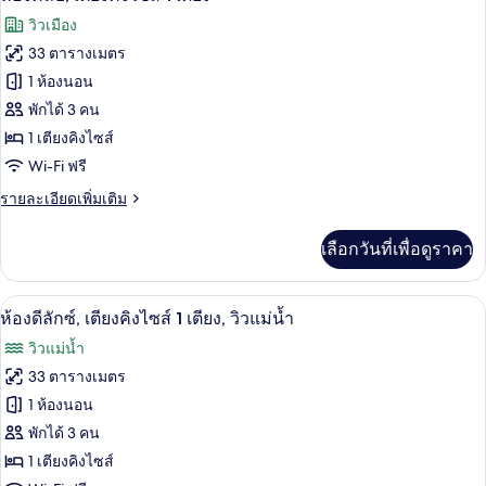
ไซส์
ดี
ภาพถ่าย
วิวเมือง
ลัก
1
ทั้งหมด
ซ์
33 ตารางเมตร
เตียง,
สวี
ของ
1 ห้องนอน
ท,
วิว
เตียง
ห้อง
พักได้ 3 คน
แม่น้ำ
คิง
1 เตียงคิงไซส์
คลับ,
ไซส์
Wi-Fi ฟรี
1
เตียง
เตียง,
ราย
รายละเอียดเพิ่มเติม
คิง
วิว
ละเอียด
แม่น้ำ
ไซส์
เพิ่ม
เลือกวันที่เพื่อดูราคา
เติม
1
เกี่ยว
เตียง
กับ
ห้องดีลักซ์, เตียงคิงไซส์ 1 เตียง, วิวแม่
เปิด
9
ห้อง
ห้องดีลักซ์, เตียงคิงไซส์ 1 เตียง, วิวแม่น้ำ
คลับ,
ภาพถ่าย
วิวแม่น้ำ
เตียง
ทั้งหมด
คิง
33 ตารางเมตร
ไซส์
ของ
1 ห้องนอน
1
เตียง
ห้อง
พักได้ 3 คน
1 เตียงคิงไซส์
ดี