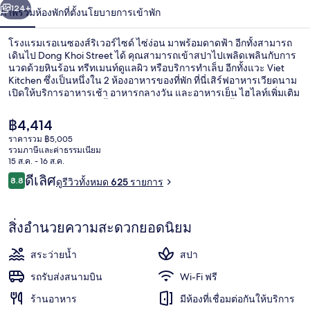
น้า
124+
ภาพรวม
ห้องพัก
ที่ตั้ง
นโยบายการเข้าพัก
ซอง
ส์
โรงแรมเรอเนซองส์ริเวอร์ไซด์ ไซ่ง่อน มาพร้อมดาดฟ้า อีกทั้งสามารถ
เดินไป Dong Khoi Street ได้ คุณสามารถเข้าสปาไปเพลิดเพลินกับการ
ริ
นวดด้วยหินร้อน ทรีทเมนท์ดูแลผิว หรือบริการทำเล็บ อีกทั้งแวะ Viet
Kitchen ซึ่งเป็นหนึ่งใน 2 ห้องอาหารของที่พัก ที่นี่เสิร์ฟอาหารเวียดนาม
เปิดให้บริการอาหารเช้า อาหารกลางวัน และอาหารเย็น ไฮไลท์เพิ่มเติม
เวอร์
ของโรงแรมสุดหรูแห่งนี้ ได้แก่ 2 บาร์/เลานจ์ สระว่ายน้ำกลางแจ้ง และ
บาร์ริมสระว่ายน้ำ นักเดินทางคนอื่นๆ ประทับใจพนักงาน ที่พักนี้อยู่ใกล้
ไซด์
ราคา
฿4,414
ขนส่งสาธารณะ: เดิน 9 นาทีถึง สถานีโอเปร่าเฮาส์ และ 12 นาทีถึง
ปัจจุบัน
ราคารวม ฿5,005
สถานีบาเซิน
฿4,414
ไซ่ง่อน
รวมภาษีและค่าธรรมเนียม
บริเวณภายนอก
15 ส.ค. - 16 ส.ค.
รีวิว
ดีเลิศ
8.8
ดูรีวิวทั้งหมด 625 รายการ
8.8 จาก 10
สิ่งอำนวยความสะดวกยอดนิยม
สระว่ายน้ำ
สปา
รถรับส่งสนามบิน
Wi-Fi ฟรี
ร้านอาหาร
มีห้องที่เชื่อมต่อกันให้บริการ