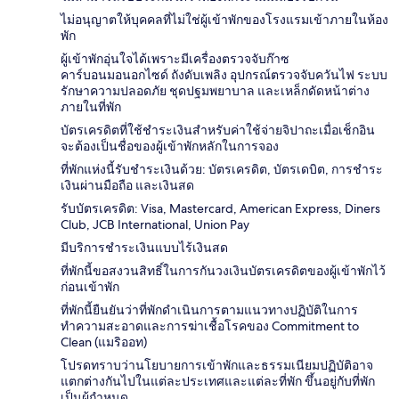
ไม่อนุญาตให้บุคคลที่ไม่ใช่ผู้เข้าพักของโรงแรมเข้าภายในห้อง
พัก
ผู้เข้าพักอุ่นใจได้เพราะมีเครื่องตรวจจับก๊าซ
คาร์บอนมอนอกไซด์ ถังดับเพลิง อุปกรณ์ตรวจจับควันไฟ ระบบ
รักษาความปลอดภัย ชุดปฐมพยาบาล และเหล็กดัดหน้าต่าง
ภายในที่พัก
บัตรเครดิตที่ใช้ชำระเงินสำหรับค่าใช้จ่ายจิปาถะเมื่อเช็กอิน
จะต้องเป็นชื่อของผู้เข้าพักหลักในการจอง
ที่พักแห่งนี้รับชำระเงินด้วย: บัตรเครดิต, บัตรเดบิต, การชำระ
เงินผ่านมือถือ และเงินสด
รับบัตรเครดิต: Visa, Mastercard, American Express, Diners
Club, JCB International, Union Pay
มีบริการชำระเงินแบบไร้เงินสด
ที่พักนี้ขอสงวนสิทธิ์ในการกันวงเงินบัตรเครดิตของผู้เข้าพักไว้
ก่อนเข้าพัก
ที่พักนี้ยืนยันว่าที่พักดำเนินการตามแนวทางปฏิบัติในการ
ทำความสะอาดและการฆ่าเชื้อโรคของ Commitment to
Clean (แมริออท)
โปรดทราบว่านโยบายการเข้าพักและธรรมเนียมปฏิบัติอาจ
แตกต่างกันไปในแต่ละประเทศและแต่ละที่พัก ขึ้นอยู่กับที่พัก
เป็นผู้กำหนด