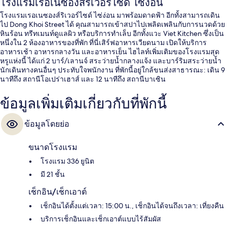
โรงแรมเรอเนซองส์ริเวอร์ไซด์ ไซ่ง่อน
โรงแรมเรอเนซองส์ริเวอร์ไซด์ ไซ่ง่อน มาพร้อมดาดฟ้า อีกทั้งสามารถเดิน
ไป Dong Khoi Street ได้ คุณสามารถเข้าสปาไปเพลิดเพลินกับการนวดด้วย
หินร้อน ทรีทเมนท์ดูแลผิว หรือบริการทำเล็บ อีกทั้งแวะ Viet Kitchen ซึ่งเป็น
หนึ่งใน 2 ห้องอาหารของที่พัก ที่นี่เสิร์ฟอาหารเวียดนาม เปิดให้บริการ
อาหารเช้า อาหารกลางวัน และอาหารเย็น ไฮไลท์เพิ่มเติมของโรงแรมสุด
หรูแห่งนี้ ได้แก่ 2 บาร์/เลานจ์ สระว่ายน้ำกลางแจ้ง และบาร์ริมสระว่ายน้ำ
นักเดินทางคนอื่นๆ ประทับใจพนักงาน ที่พักนี้อยู่ใกล้ขนส่งสาธารณะ: เดิน 9
นาทีถึง สถานีโอเปร่าเฮาส์ และ 12 นาทีถึง สถานีบาเซิน
ข้อมูลเพิ่มเติมเกี่ยวกับที่พักนี้
ข้อมูลโดยย่อ
ขนาดโรงแรม
โรงแรม 336 ยูนิต
มี 21 ชั้น
เช็กอิน/เช็กเอาต์
เช็กอินได้ตั้งแต่เวลา: 15:00 น., เช็กอินได้จนถึงเวลา: เที่ยงคืน
บริการเช็กอินและเช็กเอาต์แบบไร้สัมผัส