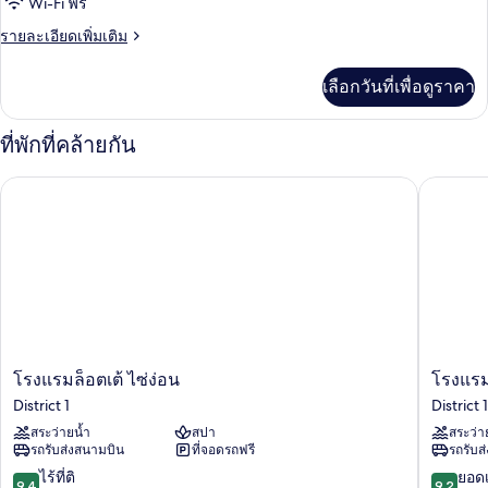
Wi-Fi ฟรี
ลัก
ราย
รายละเอียดเพิ่มเติม
ซ์,
ละเอียด
เตียง
เพิ่ม
เลือกวันที่เพื่อดูราคา
เติม
คิง
เกี่ยว
กับ
ไซส์
ที่พักที่คล้ายกัน
ห้อง
1
ดี
โรงแรมล็อตเต้ ไซ่ง่อน
โรงแรมมา
ลัก
เตียง,
ซ์,
วิว
เตียง
คิง
แม่น้ำ
ไซส์
1
เตียง,
วิว
แม่น้ำ
โรง
โรงแรม
โรงแรมล็อตเต้ ไซ่ง่อน
โรงแรม
แร
มา
District 1
District 1
มล็อต
เจ
สระว่ายน้ำ
สปา
สระว่า
เต้
สติก
รถรับส่งสนามบิน
ที่จอดรถฟรี
รถรับส
ไซ่ง่อน
ไซ่ง่อน
District
District
9.4
9.2
ไร้ที่ติ
ยอดเ
9.4
9.2