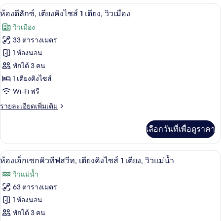
ห้องดีลักซ์, เตียงคิงไซส์ 1 เตียง, วิวเมื
เปิด
มี
8
ห้องดีลักซ์, เตียงคิงไซส์ 1 เตียง, วิวเมือง
ให้
ภาพถ่าย
วิวเมือง
สำหรับ
ทั้งหมด
33 ตารางเมตร
ห้อง
ของ
1 ห้องนอน
พัก
ห้อง
พักได้ 3 คน
1 เตียงคิงไซส์
ดี
Wi-Fi ฟรี
ลัก
ราย
รายละเอียดเพิ่มเติม
ซ์,
ละเอียด
เตียง
เพิ่ม
เลือกวันที่เพื่อดูราคา
เติม
คิง
เกี่ยว
กับ
ไซส์
มินิบาร์, ตู้นิรภัยในห้องพัก, โต๊ะทำงาน,
เปิด
11
ห้อง
ห้องเอ็กเซกคิวทีฟสวีท, เตียงคิงไซส์ 1 เตียง, วิวแม่น้ำ
1
ดี
ภาพถ่าย
วิวแม่น้ำ
ลัก
เตียง,
ทั้งหมด
ซ์,
63 ตารางเมตร
วิว
เตียง
ของ
1 ห้องนอน
คิง
เมือง
ไซส์
ห้อง
พักได้ 3 คน
1