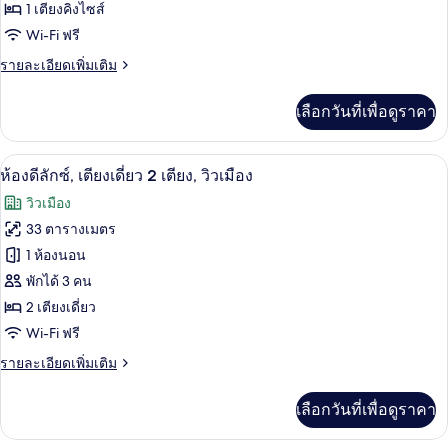
1 เตียงคิงไซส์
เอ็ก
เตียง,
Wi-Fi ฟรี
วิว
เซก
เมือง
ราย
รายละเอียดเพิ่มเติม
คิว
ละเอียด
ทีฟ
เพิ่ม
เลือกวันที่เพื่อดูราคา
เติม
สวีท,
เกี่ยว
กับ
เตียง
ห้องดีลักซ์, เตียงเดี่ยว 2 เตียง, วิวเมือง
เปิด
7
ห้อง
ห้องดีลักซ์, เตียงเดี่ยว 2 เตียง, วิวเมือง
คิง
เอ็ก
ภาพถ่าย
วิวเมือง
เซก
ไซส์
ทั้งหมด
คิว
33 ตารางเมตร
1
ทีฟ
ของ
1 ห้องนอน
สวี
เตียง,
ท,
ห้อง
พักได้ 3 คน
วิว
เตียง
2 เตียงเดี่ยว
ดี
คิง
แม่น้ำ
Wi-Fi ฟรี
ไซส์
ลัก
1
ราย
รายละเอียดเพิ่มเติม
ซ์,
เตียง,
ละเอียด
วิว
เตียง
เพิ่ม
แม่น้ำ
เลือกวันที่เพื่อดูราคา
เติม
เดี่ยว
เกี่ยว