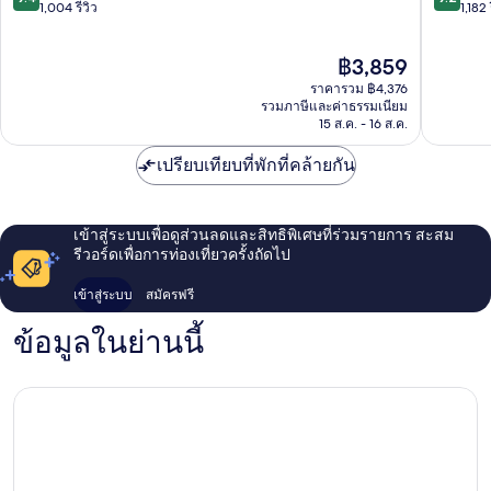
1
1
จาก
จาก
1,004 รีวิว
1,182 
10,
10,
ไร้
ยอด
ราคา
฿3,859
ที่
เยี่ยม,
ปัจจุบัน
ติ,
1,182
ราคารวม ฿4,376
คือ
1,004
รีวิว
รวมภาษีและค่าธรรมเนียม
฿3,859
15 ส.ค. - 16 ส.ค.
รีวิว
เปรียบเทียบที่พักที่คล้ายกัน
เข้าสู่ระบบเพื่อดูส่วนลดและสิทธิพิเศษที่ร่วมรายการ สะสม
รีวอร์ดเพื่อการท่องเที่ยวครั้งถัดไป
เข้าสู่ระบบ
สมัครฟรี
ข้อมูลในย่านนี้