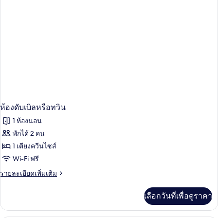
หรือ
ทวิ
น
ห้องดับเบิลหรือทวิน
1 ห้องนอน
พักได้ 2 คน
1 เตียงควีนไซส์
Wi-Fi ฟรี
ราย
รายละเอียดเพิ่มเติม
ละเอียด
เพิ่ม
เลือกวันที่เพื่อดูราคา
เติม
เกี่ยว
กับ