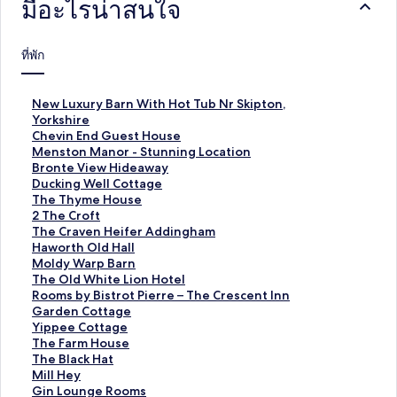
มีอะไรน่าสนใจ
ที่พัก
ลิ
New Luxury Barn With Hot Tub Nr Skipton,
ง
Yorkshire
ก์
ลิ
Chevin End Guest House
ม
ง
ลิ
Menston Manor - Stunning Location
า
ก์
ง
ลิ
Bronte View Hideaway
ต
ม
ก์
ง
ลิ
Ducking Well Cottage
ร
า
ม
ก์
ง
ลิ
The Thyme House
ฐ
ต
า
ม
ก์
ง
ลิ
2 The Croft
า
ร
ต
า
ม
ก์
ง
ลิ
The Craven Heifer Addingham
น
ฐ
ร
ต
า
ม
ก์
ง
ลิ
Haworth Old Hall
สำ
า
ฐ
ร
ต
า
ม
ก์
ง
ลิ
Moldy Warp Barn
ห
น
า
ฐ
ร
ต
า
ม
ก์
ง
ลิ
The Old White Lion Hotel
รั
สำ
น
า
ฐ
ร
ต
า
ม
ก์
ง
ลิ
Rooms by Bistrot Pierre – The Crescent Inn
บ
ห
สำ
น
า
ฐ
ร
ต
า
ม
ก์
ง
ลิ
Garden Cottage
N
รั
ห
สำ
น
า
ฐ
ร
ต
า
ม
ก์
ง
ลิ
Yippee Cottage
e
บ
รั
ห
สำ
น
า
ฐ
ร
ต
า
ม
ก์
ง
ลิ
The Farm House
w
C
บ
รั
ห
สำ
น
า
ฐ
ร
ต
า
ม
ก์
ง
ลิ
The Black Hat
L
h
M
บ
รั
ห
สำ
น
า
ฐ
ร
ต
า
ม
ก์
ง
ลิ
Mill Hey
u
e
e
B
บ
รั
ห
สำ
น
า
ฐ
ร
ต
า
ม
ก์
ง
ลิ
Gin Lounge Rooms