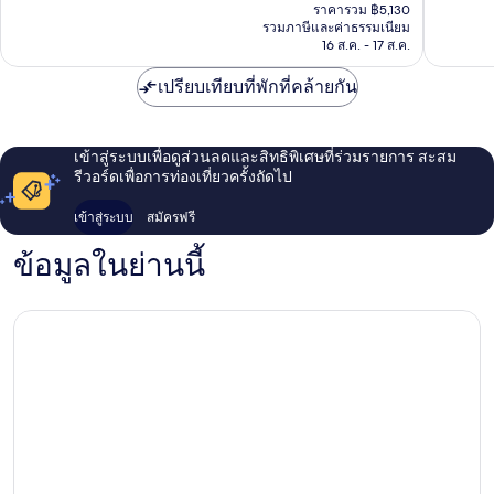
ปัจจุบัน
ที่
เลิศ,
ราคารวม ฿5,130
คือ
รวมภาษีและค่าธรรมเนียม
ติ,
23
฿4,274
16 ส.ค. - 17 ส.ค.
265
รีวิว
รีวิว
เปรียบเทียบที่พักที่คล้ายกัน
เข้าสู่ระบบเพื่อดูส่วนลดและสิทธิพิเศษที่ร่วมรายการ สะสม
รีวอร์ดเพื่อการท่องเที่ยวครั้งถัดไป
เข้าสู่ระบบ
สมัครฟรี
ข้อมูลในย่านนี้