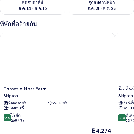
สุดสัปดาห์นี้
สุดสัปดาห์หน้า
ส.ค. 14 - ส.ค. 16
ส.ค. 21 - ส.ค. 23
ที่พักที่คล้ายกัน
Throstle Nest Farm
นิว อินน์
Throstle
นิว
Throstle Nest Farm
นิว อิน
Nest
อินน์
Skipton
Skipton
Farm
แอปเปิล
ที่จอดรถฟรี
Wi-Fi ฟรี
สัตว์เลี
Skipton
ทรี
ปลอดบุหรี่
Wi-Fi 
วิค
Skipton
9.6
8.8
ไร้ที่ติ
ดีเลิ
9.6
8.8
จาก
จาก
265 รีวิว
23 รีว
10,
10,
ราคา
฿4,274
ไร้
ดี