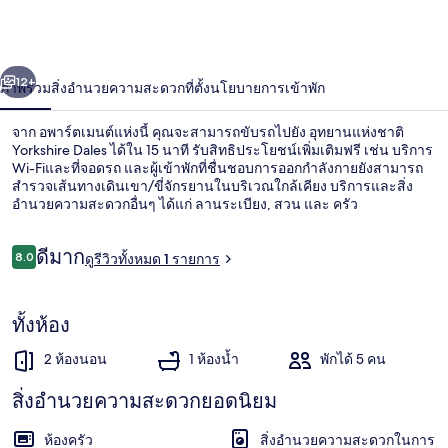
ย์
เซ็นทรัล
่อน
ถัดไป
น้า
12+
ภาพรวม
สิ่งอำนวยความสะดวก
ที่ตั้ง
นโยบายการเข้าพัก
วัน
อ
จาก อพาร์ตเมนต์แห่งนี้ คุณจะสามารถขับรถไปยัง อุทยานแห่งชาติ
Yorkshire Dales ได้ใน 15 นาที รับสิทธิประโยชน์เพิ่มเติมฟรี เช่น บริการ
พาร์
Wi-Fiและที่จอดรถ และผู้เข้าพักที่ชื่นชอบการออกกำลังกายยังสามารถ
สำรวจเส้นทางเดินเขา/ขี่จักรยานในบริเวณใกล้เคียง บริการและสิ่ง
อำนวยความสะดวกอื่นๆ ได้แก่ ลานระเบียง, สวน และ ครัว
ท
เม
รีวิว
ดีมาก
8.0
ดูรีวิวทั้งหมด 1 รายการ
8.0 จาก 10
นท์
สระว่ายน้ำกลางแจ้ง
ทั้งห้อง
2 ห้องนอน
1 ห้องน้ำ
พักได้ 5 คน
สิ่งอำนวยความสะดวกยอดนิยม
ห้องครัว
สิ่งอำนวยความสะดวกในการ