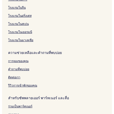
o
o
a
l
r
m
r
i
F
i
r
o
n
n
m
e
s
r
s
a
f
o
โรงแรมในจีน
,
–
i
t
r
f
d
โรงแรมในฝรั่งเศส
Y
T
e
r
m
C
L
o
h
r
y
o
o
โรงแรมในสเปน
r
e
H
t
d
k
C
a
t
g
โรงแรมในเยอรมนี
s
r
w
a
e
h
e
o
g
I
โรงแรมในมาเลเซีย
i
s
r
e
l
r
c
t
k
ความช่วยเหลือและคำถามที่พบบ่อย
e
e
h
l
n
e
การจองของคุณ
t
y
I
M
คำถามที่พบบ่อย
n
o
n
o
ติดต่อเรา
r
รีวิวการเข้าพักของคุณ
สำหรับซัพพลายเออร์ พาร์ทเนอร์ และสื่อ
ร่วมเป็นพาร์ทเนอร์