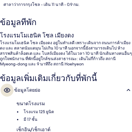
ศาลาว่าการกรุงโซล
- เดิน 11 นาที
- 0.9 กม.
ข้อมูลที่พัก
โรงแรมโมเฮนิค โซล เมียงดง
โรงแรมโมเฮนิค โซล เมียงดง อยู่ในทำเลดี เพราะเดินจาก ถนนการค้าเมียง
ดง และ ตลาดนัมแดมุน ไม่เกิน 10 นาที นอกจากนี้ยังสามารถเดินไป ห้าง
สรรพสินค้าล็อตเต และ โบสถ์เมียงดง ได้ในเวลา 10 นาที นักเดินทางคนอื่นๆ
ถูกใจพนักงาน ที่พักนี้อยู่ใกล้ขนส่งสาธารณะ: เดินไม่กี่ก้าวถึง สถานี
Myeong-dong และ 9 นาทีถึง สถานี Hoehyeon
ข้อมูลเพิ่มเติมเกี่ยวกับที่พักนี้
ข้อมูลโดยย่อ
ขนาดโรงแรม
โรงแรม 125 ยูนิต
มี 17 ชั้น
เช็กอิน/เช็กเอาต์