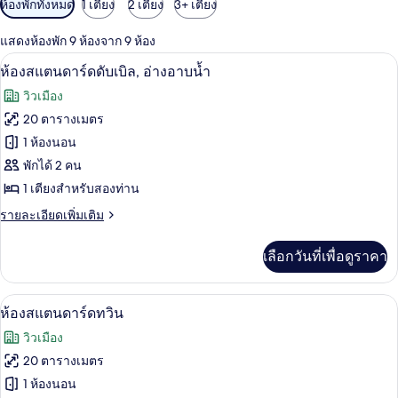
ตัว
ห้องพักทั้งหมด
1 เตียง
2 เตียง
3+ เตียง
กรอง
แสดงห้องพัก 9 ห้องจาก 9 ห้อง
ที่
ห้องสแตนดาร์ดดับเบิล, อ่างอาบน้ำ | โต๊
เปิด
มี
7
ห้องสแตนดาร์ดดับเบิล, อ่างอาบน้ำ
ให้
ภาพถ่าย
วิวเมือง
สำหรับ
ทั้งหมด
20 ตารางเมตร
ห้อง
ของ
1 ห้องนอน
พัก
ห้อง
พักได้ 2 คน
1 เตียงสำหรับสองท่าน
สแตนดาร์ด
ราย
รายละเอียดเพิ่มเติม
ดับเบิล,
ละเอียด
อ่างอาบน้ำ
เพิ่ม
เลือกวันที่เพื่อดูราคา
เติม
เกี่ยว
กับ
ห้องสแตนดาร์ดทวิน | โต๊ะทำงาน, ผ้าม่าน
เปิด
8
ห้อง
ห้องสแตนดาร์ดทวิน
สแตนดาร์ด
ภาพถ่าย
วิวเมือง
ดับเบิล,
ทั้งหมด
อ่างอาบน้ำ
20 ตารางเมตร
ของ
1 ห้องนอน