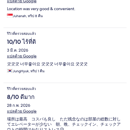
แปลด้วย Google
Location was very good & convenient.
Juhanah, ทริป 8 คืน
รีวิวที่ตรวจสอบแล้ว
10/10 ไร้ที่ติ
3 มี.ค. 2026
แปลด้วย Google
굿굿굿 너무좋아요 굿굿굿 너무좋아요 굿굿굿
JungHyuk, ทริป 1 คืน
รีวิวที่ตรวจสอบแล้ว
8/10 ดีมาก
28 ก.พ. 2026
แปลด้วย Google
場所は最高 コスパも良し ただ残念なのは部屋の総数に対し
てエレベーターが少ない 朝、晩、チェックイン、チェックア
ウトの時間はかなりストレス😥