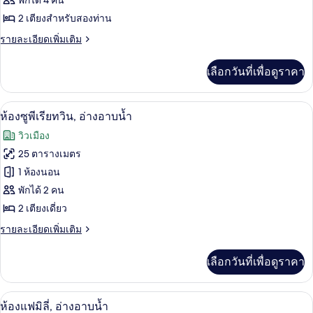
ห้อง
พักได้ 4 คน
2 เตียงสำหรับสองท่าน
ซู
ราย
รายละเอียดเพิ่มเติม
พี
ละเอียด
เรีย
เพิ่ม
เลือกวันที่เพื่อดูราคา
เติม
ทวิน,
เกี่ยว
อ่างอาบน้ำ
กับ
ห้องซูพีเรียทวิน, อ่างอาบน้ำ | โต๊ะทำงาน
เปิด
8
ห้อง
ห้องซูพีเรียทวิน, อ่างอาบน้ำ
(Superior
ซู
ภาพถ่าย
Deluxe
วิวเมือง
พี
ทั้งหมด
Twin)
เรีย
25 ตารางเมตร
ทวิ
ของ
1 ห้องนอน
น,
อ่างอาบน้ำ
ห้อง
พักได้ 2 คน
(Superior
2 เตียงเดี่ยว
ซู
Deluxe
Twin)
ราย
รายละเอียดเพิ่มเติม
พี
ละเอียด
เรีย
เพิ่ม
เลือกวันที่เพื่อดูราคา
เติม
ทวิน,
เกี่ยว
อ่างอาบน้ำ
กับ
ห้องแฟมิลี่, อ่างอาบน้ำ | โต๊ะทำงาน, ผ้า
เปิด
13
ห้อง
ห้องแฟมิลี่, อ่างอาบน้ำ