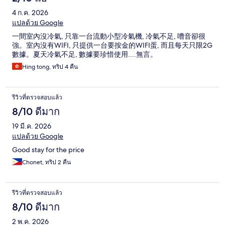
4 ก.ค. 2026
แปลด้วย Google
一間室內沒冷氣, 只靠一台流動小型冷氣機, 冷氣不足, 嘈音卻很
強。室內沒有WIFI, 只提供一台要按金的WIFI蛋, 而且每天只限2G
數據。夏天冷氣不足, 數據要珍惜使用....無言。
Hing tong, ทริป 4 คืน
รีวิวที่ตรวจสอบแล้ว
8/10 ดีมาก
19 มี.ค. 2026
แปลด้วย Google
Good stay for the price
Chonet, ทริป 2 คืน
รีวิวที่ตรวจสอบแล้ว
8/10 ดีมาก
2 พ.ค. 2026