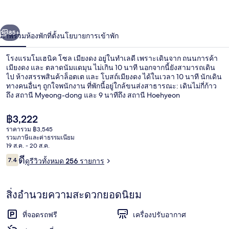
นิค
่อน
ถัดไป
น้า
85+
ภาพรวม
ห้องพัก
ที่ตั้ง
นโยบายการเข้าพัก
โซล
เมียง
โรงแรมโมเฮนิค โซล เมียงดง อยู่ในทำเลดี เพราะเดินจาก ถนนการค้า
เมียงดง และ ตลาดนัมแดมุน ไม่เกิน 10 นาที นอกจากนี้ยังสามารถเดิน
ดง
ไป ห้างสรรพสินค้าล็อตเต และ โบสถ์เมียงดง ได้ในเวลา 10 นาที นักเดิน
ทางคนอื่นๆ ถูกใจพนักงาน ที่พักนี้อยู่ใกล้ขนส่งสาธารณะ: เดินไม่กี่ก้าว
ถึง สถานี Myeong-dong และ 9 นาทีถึง สถานี Hoehyeon
ราคา
฿3,222
ปัจจุบัน
ราคารวม ฿3,545
฿3,222
รวมภาษีและค่าธรรมเนียม
บริเวณภายนอก
19 ส.ค. - 20 ส.ค.
รีวิว
ดี
7.4
ดูรีวิวทั้งหมด 256 รายการ
7.4 จาก 10
สิ่งอำนวยความสะดวกยอดนิยม
ที่จอดรถฟรี
เครื่องปรับอากาศ