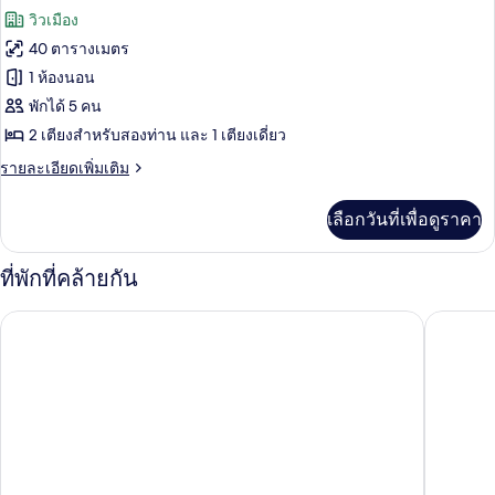
ซู
ภาพถ่าย
วิวเมือง
พี
ทั้งหมด
เรีย
40 ตารางเมตร
ทวิ
ของ
1 ห้องนอน
น,
อ่างอาบน้ำ
ห้อง
พักได้ 5 คน
2 เตียงสำหรับสองท่าน และ 1 เตียงเดี่ยว
แฟ
ราย
รายละเอียดเพิ่มเติม
มิ
ละเอียด
ลี่,
เพิ่ม
เลือกวันที่เพื่อดูราคา
เติม
อ่างอาบน้ำ
เกี่ยว
กับ
ที่พักที่คล้ายกัน
ห้อง
แฟ
โรงแรมมิกลิโอเร โซล เมียงดง
โรงแรมพร
มิ
ลี่,
อ่างอาบน้ำ