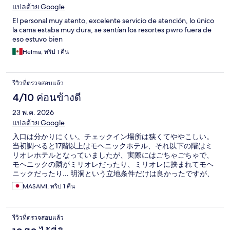
แปลด้วย Google
El personal muy atento, excelente servicio de atención, lo único
la cama estaba muy dura, se sentían los resortes pwro fuera de
eso estuvo bien
Helma, ทริป 1 คืน
รีวิวที่ตรวจสอบแล้ว
4/10 ค่อนข้างดี
23 พ.ค. 2026
แปลด้วย Google
入口は分かりにくい。チェックイン場所は狭くてややこしい。
当初調べると17階以上はモヘニックホテル、それ以下の階はミ
リオレホテルとなっていましたが、実際にはごちゃごちゃで、
モヘニックの隣がミリオレだったり、ミリオレに挟まれてモヘ
ニックだったり… 明洞という立地条件だけは良かったですが、
リピートは無いです
MASAMI, ทริป 1 คืน
รีวิวที่ตรวจสอบแล้ว