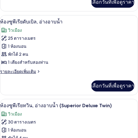
เลือกวันที่เพื่อดูราคา
เติม
ทวิน,
เกี่ยว
อ่างอาบน้ำ
กับ
ห้องซูพีเรียดับเบิล, อ่างอาบน้ำ | โต๊ะทำ
เปิด
7
ห้อง
ห้องซูพีเรียดับเบิล, อ่างอาบน้ำ
ดี
ภาพถ่าย
วิวเมือง
ลัก
ทั้งหมด
ซ์
25 ตารางเมตร
ทวิ
ของ
1 ห้องนอน
น,
อ่างอาบน้ำ
ห้อง
พักได้ 2 คน
1 เตียงสำหรับสองท่าน
ซู
ราย
รายละเอียดเพิ่มเติม
พี
ละเอียด
เรียดั
เพิ่ม
เลือกวันที่เพื่อดูราคา
เติม
บเบิล,
เกี่ยว
อ่างอาบน้ำ
กับ
ห้องซูพีเรียทวิน, อ่างอาบน้ำ (Superior 
เปิด
9
ห้อง
ห้องซูพีเรียทวิน, อ่างอาบน้ำ (Superior Deluxe Twin)
ซู
ภาพถ่าย
วิวเมือง
พี
ทั้งหมด
เรียดั
30 ตารางเมตร
บเบิล,
ของ
1 ห้องนอน
อ่างอาบน้ำ