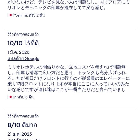
が少ないけど、テレビを見ない人は問題なし。同じフロアにミ
リオレとモヘニックの部屋が混在してて変な感じ。
Yoshimi, ทริป 2 คืน
รีวิวที่ตรวจสอบแล้ว
10/10 ไร้ที่ติ
1 มี.ค. 2026
แปลด้วย Google
ミリオレホテルの間借りかな。立地コスパを考えれば問題無
し。部屋も清潔で広い方だと思う。トランクも充分広げられ
る。ただ初日だけフロントに行くのが従業員のエレベーターに
乗り17階フロントになりますが本当にここに入っていいのみた
いな感じですが連れ達はここが一番当たりだと言っていまし
た。従業員も親切です。
?, ทริป 5 คืน
รีวิวที่ตรวจสอบแล้ว
8/10 ดีมาก
21 ธ.ค. 2025