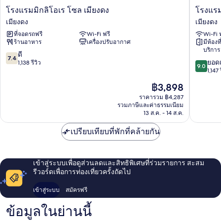
โรงแรม
โรง
โรงแรมมิกลิโอเร โซล เมียงดง
โรงแรม
มิ
แรม
เมียงดง
เมียงดง
กลิ
พริ๊นซ์
ที่จอดรถฟรี
Wi-Fi ฟรี
Wi-Fi 
โอเร
โซล
ร้านอาหาร
เครื่องปรับอากาศ
มีห้องที
โซล
เมียง
บริการ
เมียง
ดง
7.4
ดี
7.4
9.0
ดง
ยอดเ
จาก
1,138 รีวิว
9.0
จาก
เมียง
1,147 
10,
10,
ดง
ดี,
ราคา
฿3,898
ยอด
1,138
ปัจจุบัน
เยี่ยม,
ราคารวม ฿4,287
รีวิว
คือ
รวมภาษีและค่าธรรมเนียม
1,147
฿3,898
13 ส.ค. - 14 ส.ค.
รีวิว
เปรียบเทียบที่พักที่คล้ายกัน
เข้าสู่ระบบเพื่อดูส่วนลดและสิทธิพิเศษที่ร่วมรายการ สะสม
รีวอร์ดเพื่อการท่องเที่ยวครั้งถัดไป
เข้าสู่ระบบ
สมัครฟรี
ข้อมูลในย่านนี้