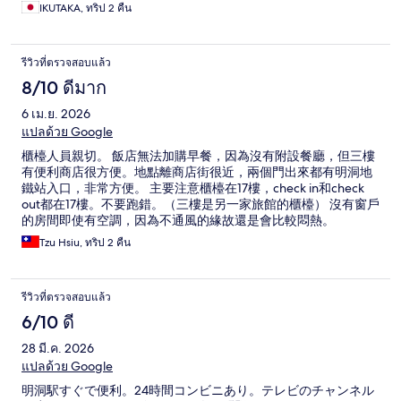
IKUTAKA, ทริป 2 คืน
รีวิวที่ตรวจสอบแล้ว
8/10 ดีมาก
6 เม.ย. 2026
แปลด้วย Google
櫃檯人員親切。 飯店無法加購早餐，因為沒有附設餐廳，但三樓
有便利商店很方便。地點離商店街很近，兩個門出來都有明洞地
鐵站入口，非常方便。 主要注意櫃檯在17樓，check in和check
out都在17樓。不要跑錯。（三樓是另一家旅館的櫃檯） 沒有窗戶
的房間即使有空調，因為不通風的緣故還是會比較悶熱。
Tzu Hsiu, ทริป 2 คืน
รีวิวที่ตรวจสอบแล้ว
6/10 ดี
28 มี.ค. 2026
แปลด้วย Google
明洞駅すぐで便利。24時間コンビニあり。テレビのチャンネル