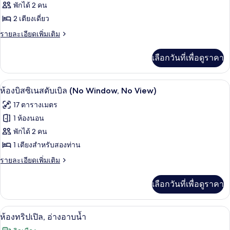
ห้อง
พักได้ 2 คน
2 เตียงเดี่ยว
สแตนดาร์ด
ราย
รายละเอียดเพิ่มเติม
ทวิน
ละเอียด
เพิ่ม
เลือกวันที่เพื่อดูราคา
เติม
เกี่ยว
กับ
ห้องบิสซิเนสดับเบิล (No Window, No Vie
เปิด
12
ห้อง
ห้องบิสซิเนสดับเบิล (No Window, No View)
สแตนดาร์ด
ภาพถ่าย
17 ตารางเมตร
ทวิ
ทั้งหมด
น
1 ห้องนอน
ของ
พักได้ 2 คน
ห้อ
1 เตียงสำหรับสองท่าน
งบิส
ราย
รายละเอียดเพิ่มเติม
ละเอียด
ซิ
เพิ่ม
เลือกวันที่เพื่อดูราคา
เติม
เน
เกี่ยว
สดับ
กับ
ห้องทริปเปิล, อ่างอาบน้ำ | โต๊ะทำงาน, ผ้
เปิด
9
ห้อ
ห้องทริปเปิล, อ่างอาบน้ำ
เบิล
งบิส
ภาพถ่าย