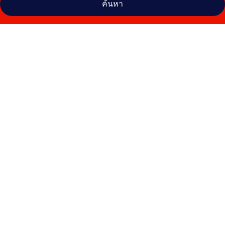
ค้นหา
คลัง
ภาพ
โรงแรม
โม
เฮ