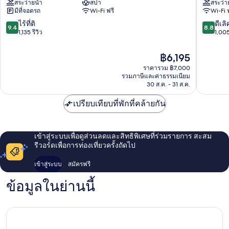
สระว่ายน้ำ
สปา
สระว่า
ลูน
แอนด์
มีที่จอดรถ
Wi-Fi ฟรี
Wi-Fi 
แช
ทาวเวอร
งกรี-
จิม
9.4
8.8
ไร้ที่ติ
ดีเลิ
9.4
8.8
ลา
ซา
จาก
จาก
1,135 รีวิว
1,005
ฮ่องกง
จุ่ย
10,
10,
จิม
ไร้
ดี
ราคา
฿6,195
ซา
ที่
เลิศ,
ปัจจุบัน
จุ่ย
ราคารวม ฿7,000
ติ,
1,005
คือ
รวมภาษีและค่าธรรมเนียม
1,135
รีวิว
฿6,195
30 ส.ค. - 31 ส.ค.
รีวิว
เปรียบเทียบที่พักที่คล้ายกัน
เข้าสู่ระบบเพื่อดูส่วนลดและสิทธิพิเศษที่ร่วมรายการ สะสม
รีวอร์ดเพื่อการท่องเที่ยวครั้งถัดไป
เข้าสู่ระบบ
สมัครฟรี
ข้อมูลในย่านนี้