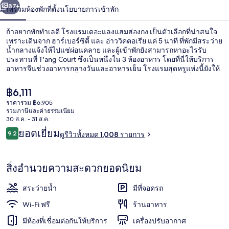
น้า
87+
ภาพรวม
ห้องพัก
ที่ตั้ง
นโยบายการเข้าพัก
ฮ่องกง
ถ้าอยากพักทำเลดี โรงแรมเดอะแลงแฮมฮ่องกง เป็นตัวเลือกที่น่าสนใจ
เพราะเดินจาก ฮาร์เบอร์ซิตี้ และ อ่าววิคตอเรีย แค่ 5 นาที ที่พักมีสระว่าย
น้ำกลางแจ้งให้ไปแช่ผ่อนคลาย และผู้เข้าพักยังสามารถหาอะไรรับ
ประทานที่ T'ang Court ซึ่งเป็นหนึ่งใน 3 ห้องอาหาร โดยที่นี่ให้บริการ
อาหารจีนช่วงอาหารกลางวันและอาหารเย็น โรงแรมสุดหรูแห่งนี้ยังให้
บริการบาร์ริมสระว่ายน้ำ เฮลท์คลับ และฟิตเนส นักเดินทางต่างมอบคำ
ชมเชยเกี่ยวกับพนักงานและทำเล
ราคา
฿6,111
ปัจจุบัน
ราคารวม ฿6,905
฿6,111
รวมภาษีและค่าธรรมเนียม
ทีวีจอแบน, ภาพยนตร์แบบจ่ายต่อเรื่อง
30 ส.ค. - 31 ส.ค.
รีวิว
ยอดเยี่ยม
9.2
ดูรีวิวทั้งหมด 1,008 รายการ
9.2 จาก 10
สิ่งอำนวยความสะดวกยอดนิยม
สระว่ายน้ำ
มีที่จอดรถ
Wi-Fi ฟรี
ร้านอาหาร
มีห้องที่เชื่อมต่อกันให้บริการ
เครื่องปรับอากาศ