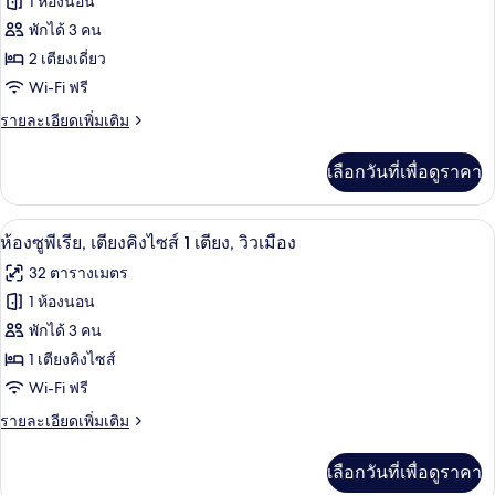
1 ห้องนอน
เตียง,
เตียง
ของ
พักได้ 3 คน
คิง
วิว
ไซส์
ห้อง
2 เตียงเดี่ยว
เมือง
1
Wi-Fi ฟรี
ดี
เตียง,
วิว
ราย
รายละเอียดเพิ่มเติม
ลัก
เมือง
ละเอียด
ซ์,
เพิ่ม
เลือกวันที่เพื่อดูราคา
เติม
เตียง
เกี่ยว
เดี่ยว
กับ
มินิบาร์, ตู้นิรภัยในห้องพัก, โต๊ะทำงาน,
เปิด
6
ห้อง
ห้องซูพีเรีย, เตียงคิงไซส์ 1 เตียง, วิวเมือง
2
ดี
ภาพถ่าย
32 ตารางเมตร
เตียง,
ลัก
ทั้งหมด
ซ์,
1 ห้องนอน
วิว
เตียง
ของ
พักได้ 3 คน
เดี่ยว
เมือง
2
ห้อง
1 เตียงคิงไซส์
เตียง,
Wi-Fi ฟรี
ซู
วิว
เมือง
ราย
รายละเอียดเพิ่มเติม
พี
ละเอียด
เรีย,
เพิ่ม
เลือกวันที่เพื่อดูราคา
เติม
เตียง