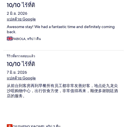
10/10 ไร้ที่ติ
2 มิ.ย. 2026
แปลด้วย Google
Awesome stay! We had a fantastic time and definitely coming
back.
FABIOLA, ทริป 1 คืน
รีวิวที่ตรวจสอบแล้ว
10/10 ไร้ที่ติ
7 มิ.ย. 2026
แปลด้วย Google
从前台到客房再到早餐所有员工都非常友善好客，地点处九龙尖
沙咀购物中心，出行饮食方便，非常值得再来，顺便多谢朗廷酒
店的服务。
QIUSHENG,XIAOMEI, ทริป 3 คืน