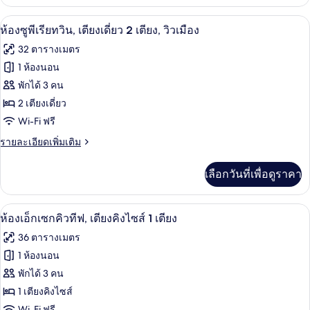
เกี่ยว
คิง
กับ
มินิบาร์, ตู้นิรภัยในห้องพัก, โต๊ะทำงาน,
เปิด
6
ห้อง
ห้องซูพีเรียทวิน, เตียงเดี่ยว 2 เตียง, วิวเมือง
ไซส์
ซู
ภาพถ่าย
32 ตารางเมตร
พี
1
ทั้งหมด
เรีย,
1 ห้องนอน
เตียง,
เตียง
ของ
พักได้ 3 คน
คิง
วิว
ไซส์
ห้อง
2 เตียงเดี่ยว
เมือง
1
Wi-Fi ฟรี
ซู
เตียง,
วิว
ราย
รายละเอียดเพิ่มเติม
พี
เมือง
ละเอียด
เรีย
เพิ่ม
เลือกวันที่เพื่อดูราคา
เติม
ทวิน,
เกี่ยว
เตียง
กับ
มินิบาร์, ตู้นิรภัยในห้องพัก, โต๊ะทำงาน,
เปิด
8
ห้อง
ห้องเอ็กเซกคิวทีฟ, เตียงคิงไซส์ 1 เตียง
เดี่ยว
ซู
ภาพถ่าย
36 ตารางเมตร
พี
2
ทั้งหมด
เรีย
1 ห้องนอน
เตียง,
ทวิ
ของ
พักได้ 3 คน
น,
วิว
เตียง
ห้อง
1 เตียงคิงไซส์
เมือง
เดี่ยว
Wi-Fi ฟรี