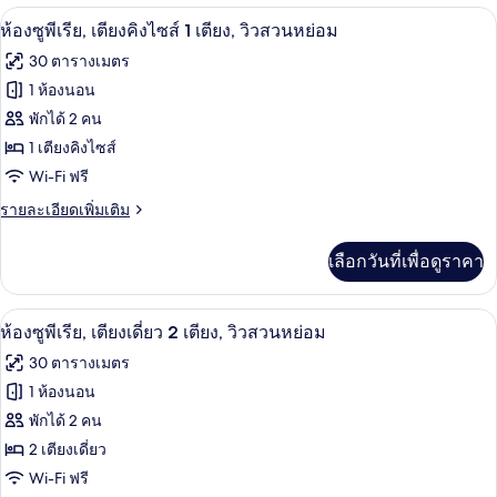
มินิบาร์, ตู้นิรภัยในห้องพัก, โต๊ะทำงาน,
เปิด
มี
6
ห้องซูพีเรีย, เตียงคิงไซส์ 1 เตียง, วิวสวนหย่อม
ให้
ภาพถ่าย
30 ตารางเมตร
สำหรับ
ทั้งหมด
1 ห้องนอน
ห้อง
ของ
พักได้ 2 คน
พัก
ห้อง
1 เตียงคิงไซส์
Wi-Fi ฟรี
ซู
ราย
รายละเอียดเพิ่มเติม
พี
ละเอียด
เรีย,
เพิ่ม
เลือกวันที่เพื่อดูราคา
เติม
เตียง
เกี่ยว
คิง
กับ
มินิบาร์, ตู้นิรภัยในห้องพัก, โต๊ะทำงาน,
เปิด
6
ห้อง
ห้องซูพีเรีย, เตียงเดี่ยว 2 เตียง, วิวสวนหย่อม
ไซส์
ซู
ภาพถ่าย
30 ตารางเมตร
พี
1
ทั้งหมด
เรีย,
1 ห้องนอน
เตียง,
เตียง
ของ
พักได้ 2 คน
คิง
วิว
ไซส์
ห้อง
2 เตียงเดี่ยว
สวน
1
Wi-Fi ฟรี
ซู
เตียง,