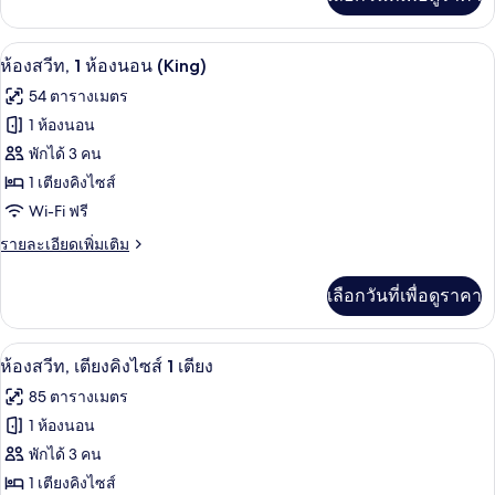
เติม
ทีฟ,
เกี่ยว
เตียง
กับ
มินิบาร์, ตู้นิรภัยในห้องพัก, โต๊ะทำงาน,
เปิด
10
ห้อง
ห้องสวีท, 1 ห้องนอน (King)
เดี่ยว
เอ็ก
ภาพถ่าย
54 ตารางเมตร
เซก
2
ทั้งหมด
คิว
1 ห้องนอน
เตียง
ทีฟ,
ของ
พักได้ 3 คน
เตียง
เดี่ยว
ห้อง
1 เตียงคิงไซส์
2
Wi-Fi ฟรี
สวีท,
เตียง
1
ราย
รายละเอียดเพิ่มเติม
ละเอียด
ห้อง
เพิ่ม
เลือกวันที่เพื่อดูราคา
เติม
นอน
เกี่ยว
(King)
กับ
มินิบาร์, ตู้นิรภัยในห้องพัก, โต๊ะทำงาน,
เปิด
14
ห้อง
ห้องสวีท, เตียงคิงไซส์ 1 เตียง
สวี
ภาพถ่าย
85 ตารางเมตร
ท,
ทั้งหมด
1
1 ห้องนอน
ห้อง
ของ
พักได้ 3 คน
นอน
(King)
ห้อง
1 เตียงคิงไซส์