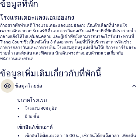
ข้อมูลที่พัก
โรงแรมเดอะแลงแฮมฮ่องกง
ถ้าอยากพักทำเลดี โรงแรมเดอะแลงแฮมฮ่องกง เป็นตัวเลือกที่น่าสนใจ
เพราะเดินจาก ฮาร์เบอร์ซิตี้ และ อ่าววิคตอเรีย แค่ 5 นาที ที่พักมีสระว่ายน้ำ
กลางแจ้งให้ไปแช่ผ่อนคลาย และผู้เข้าพักยังสามารถหาอะไรรับประทานที่
T'ang Court ซึ่งเป็นหนึ่งใน 3 ห้องอาหาร โดยที่นี่ให้บริการอาหารจีนช่วง
อาหารกลางวันและอาหารเย็น โรงแรมสุดหรูแห่งนี้ยังให้บริการบาร์ริมสระ
ว่ายน้ำ เฮลท์คลับ และฟิตเนส นักเดินทางต่างมอบคำชมเชยเกี่ยวกับ
พนักงานและทำเล
ข้อมูลเพิ่มเติมเกี่ยวกับที่พักนี้
ข้อมูลโดยย่อ
ขนาดโรงแรม
โรงแรม 498 ยูนิต
มี 16 ชั้น
เช็กอิน/เช็กเอาต์
เช็กอินได้ตั้งแต่เวลา: 15:00 น., เช็กอินได้จนถึงเวลา: เที่ยงคืน