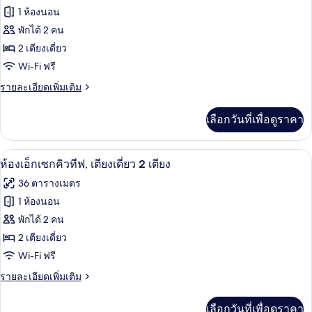
ทั้งหมด
ซ์,
1 ห้องนอน
เตียง,
เตียง
ของ
พักได้ 2 คน
คิง
วิว
ไซส์
ห้อง
2 เตียงเดี่ยว
สวน
1
Wi-Fi ฟรี
ดี
เตียง,
หย่อม
วิว
ราย
รายละเอียดเพิ่มเติม
ลัก
สวน
ละเอียด
ซ์,
หย่อม
เพิ่ม
เลือกวันที่เพื่อดูราคา
เติม
เตียง
เกี่ยว
เดี่ยว
กับ
มินิบาร์, ตู้นิรภัยในห้องพัก, โต๊ะทำงาน,
เปิด
8
ห้อง
ห้องเอ็กเซกคิวทีฟ, เตียงเดี่ยว 2 เตียง
2
ดี
ภาพถ่าย
36 ตารางเมตร
เตียง,
ลัก
ทั้งหมด
ซ์,
1 ห้องนอน
วิว
เตียง
ของ
พักได้ 2 คน
เดี่ยว
สวน
2
ห้อง
2 เตียงเดี่ยว
หย่อม
เตียง,
Wi-Fi ฟรี
เอ็ก
วิว
สวน
ราย
รายละเอียดเพิ่มเติม
เซก
หย่อม
ละเอียด
คิว
เพิ่ม
เลือกวันที่เพื่อดูราคา