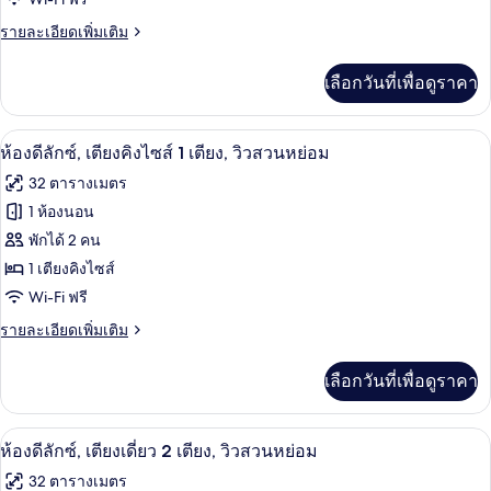
เอ็ก
2
เตียง,
ราย
รายละเอียดเพิ่มเติม
เซก
วิว
ละเอียด
คิว
เมือง
เพิ่ม
เลือกวันที่เพื่อดูราคา
เติม
ทีฟ,
เกี่ยว
เตียง
กับ
อ่างอาบน้ำและฝักบัวแยกจากกัน, ของใช้
เปิด
5
ห้อง
ห้องดีลักซ์, เตียงคิงไซส์ 1 เตียง, วิวสวนหย่อม
คิง
เอ็ก
ภาพถ่าย
32 ตารางเมตร
เซก
ไซส์
ทั้งหมด
คิว
1 ห้องนอน
1
ทีฟ,
ของ
พักได้ 2 คน
เตียง
เตียง
คิง
ห้อง
1 เตียงคิงไซส์
ไซส์
Wi-Fi ฟรี
ดี
1
เตียง
ราย
รายละเอียดเพิ่มเติม
ลัก
ละเอียด
ซ์,
เพิ่ม
เลือกวันที่เพื่อดูราคา
เติม
เตียง
เกี่ยว
คิง
กับ
อ่างอาบน้ำและฝักบัวแยกจากกัน, ของใช้
เปิด
5
ห้อง
ห้องดีลักซ์, เตียงเดี่ยว 2 เตียง, วิวสวนหย่อม
ไซส์
ดี
ภาพถ่าย
32 ตารางเมตร
ลัก
1