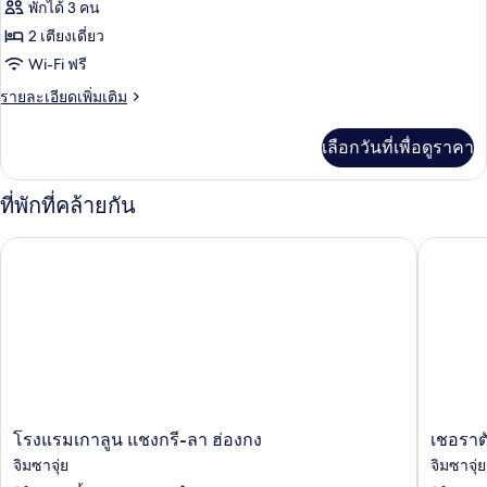
ภาพถ่าย
พักได้ 3 คน
ท,
ทั้งหมด
เตียง
2 เตียงเดี่ยว
คิง
ของ
Wi-Fi ฟรี
ไซส์
1
ห้อง
ราย
รายละเอียดเพิ่มเติม
เตียง
ละเอียด
สวีท
เพิ่ม
เลือกวันที่เพื่อดูราคา
เติม
เกี่ยว
กับ
ที่พักที่คล้ายกัน
ห้อง
สวี
โรงแรมเกาลูน แชงกรี-ลา ฮ่องกง
เชอราตัน
ท
โรง
เชอราตั
โรงแรมเกาลูน แชงกรี-ลา ฮ่องกง
เชอราตั
แรม
ฮ่องกง
จิมซาจุ่ย
จิมซาจุ่ย
เกา
โฮเต็ล