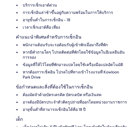
บริการเช็กเอาต์ด่วน
การเช็กอินล่าช้าขึ้นอยู่กับความพร้อมในการให้บริการ
อายุขั้นต่ำในการเช็กอิน - 18
เวลาเช็กเอาต์คือ เที่ยง
คำแนะนำพิเศษสำหรับการเช็กอิน
พนักงานต้อนรับจะรอต้อนรับผู้เข้าพักเมื่อมาถึงที่พัก
หากมีคำถามใดๆ โปรดติดต่อที่พักโดยใช้ข้อมูลในอีเมลยืนยัน
การจอง
ข้อมูลที่ให้ไว้โดยที่พักอาจแปลโดยใช้เครื่องมือแปลอัตโนมัติ
หากต้องการเช็คอิน โปรดไปที่ทางเข้าโรงแรมที่ Kowloon
Park Drive
ข้อกำหนดและสิ่งที่ต้องใช้ในการเช็กอิน
ต้องมัดจำด้วยบัตรเครดิต บัตรเดบิต หรือเงินสด
อาจต้องมีบัตรประจำตัวติดรูปถ่ายที่ออกโดยหน่วยงานราชการ
อายุขั้นต่ำที่สามารถเช็กอินได้คือ 18 ปี
เด็ก
เด็ก (อายุไม่เกิน 11 ปี) เข้าพักฟรี 1 คน โดยเข้าพักในห้องเดียวกับ