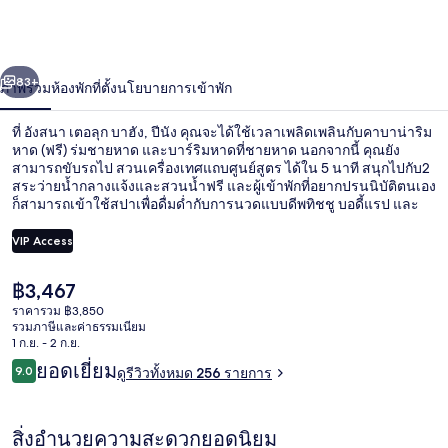
อลุก
บา
่อน
ถัดไป
น้า
83+
ภาพรวม
ห้องพัก
ที่ตั้ง
นโยบายการเข้าพัก
ฮัง,
ปีนัง
ที่ อังสนา เตอลุก บาฮัง, ปีนัง คุณจะได้ใช้เวลาเพลิดเพลินกับคาบาน่าริม
หาด (ฟรี) ร่มชายหาด และบาร์ริมหาดที่ชายหาด นอกจากนี้ คุณยัง
สามารถขับรถไป สวนเครื่องเทศแถบศูนย์สูตร ได้ใน 5 นาที สนุกไปกับ2
สระว่ายน้ำกลางแจ้งและสวนน้ำฟรี และผู้เข้าพักที่อยากปรนนิบัติตนเอง
ก็สามารถเข้าใช้สปาเพื่อดื่มด่ำกับการนวดแบบดีพทิชชู บอดี้แรป และ
ทรีทเมนท์ดูแลผิวหน้า ห้องอาหารคือที่ที่เหมาะสำหรับการรับประทาน
อาหาร และมีเครื่องดื่มเย็นๆ ให้บริการที่บาร์ ไฮไลท์เพิ่มเติมในโรงแรม
VIP Access
สุดหรูแห่งนี้ ได้แก่ สโมสรสำหรับเด็กฟรี บาร์ริมสระว่ายน้ำ และฟิตเนส
นักเดินทางคนอื่นๆ ประทับใจพนักงาน
ราคา
฿3,467
ดีไซน์อาคาร
ปัจจุบัน
ราคารวม ฿3,850
฿3,467
รวมภาษีและค่าธรรมเนียม
1 ก.ย. - 2 ก.ย.
รีวิว
ยอดเยี่ยม
9.0
ดูรีวิวทั้งหมด 256 รายการ
9.0 จาก 10
สิ่งอำนวยความสะดวกยอดนิยม