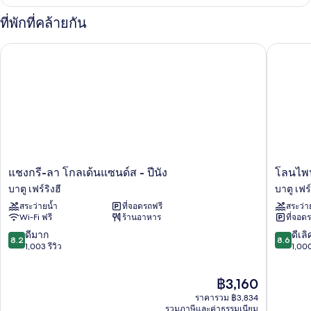
เกี่ยว
กับ
ที่พักที่คล้ายกัน
Grand
Deluxe
แชงกรี-ลา โกลเด้นแซนด์ส - ปีนัง
โลนไพน์ ป
Seaview
Suite
แช
โลน
แชงกรี-ลา โกลเด้นแซนด์ส - ปีนัง
โลนไพน์
งกรี-
ไพน์
บาตู เฟร์ริงฮี
บาตู เฟร์
ลา
ปีนัง
สระว่ายน้ำ
ที่จอดรถฟรี
สระว่า
โกลเด้น
ใน
Wi-Fi ฟรี
ร้านอาหาร
ที่จอด
แซนด์ส
เครือ
-
ทริ
8.2
8.6
ดีมาก
ดีเลิ
8.2
8.6
ปีนัง
บิ
จาก
จาก
1,003 รีวิว
1,000
บาตู
วท์
10,
10,
เฟร์
พอร์ต
ดี
ดี
ราคา
฿3,160
ริงฮี
ฟอ
มาก,
เลิศ,
ปัจจุบัน
ลิโอ
1,003
1,000
ราคารวม ฿3,834
คือ
รี
รีวิว
รีวิว
รวมภาษีและค่าธรรมเนียม