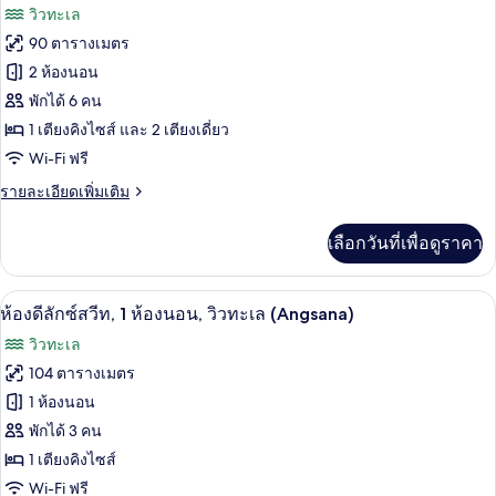
ภาพถ่าย
วิวทะเล
เตียง
ทั้งหมด
เดี่ยว
90 ตารางเมตร
2
ของ
2 ห้องนอน
เตียง,
วิว
ห้อง
พักได้ 6 คน
ทะเล
1 เตียงคิงไซส์ และ 2 เตียงเดี่ยว
สวีท,
Wi-Fi ฟรี
2
ห้อง
ราย
รายละเอียดเพิ่มเติม
ละเอียด
นอน,
เพิ่ม
เลือกวันที่เพื่อดูราคา
เติม
วิว
เกี่ยว
ทะเล
กับ
ห้องดีลักซ์สวีท, 1 ห้องนอน, วิวทะเล (Ang
เปิด
6
ห้อง
ห้องดีลักซ์สวีท, 1 ห้องนอน, วิวทะเล (Angsana)
(Angsana)
สวี
ภาพถ่าย
วิวทะเล
ท,
ทั้งหมด
2
104 ตารางเมตร
ห้อง
ของ
1 ห้องนอน
นอน,
วิว
ห้อง
พักได้ 3 คน
ทะเล
1 เตียงคิงไซส์
ดี
(Angsana)
Wi-Fi ฟรี