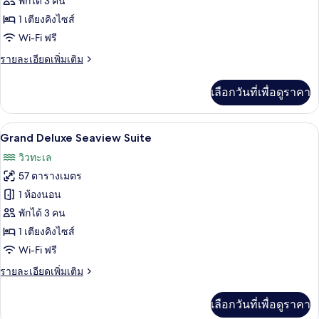
พักได้ 3 คน
Bedroom
ทั้งหมด
Seaview
1 เตียงคิงไซส์
Suite
ของ
Wi-Fi ฟรี
Angsana
ราย
รายละเอียดเพิ่มเติม
One
ละเอียด
เพิ่ม
Bedroom
เลือกวันที่เพื่อดูราคา
เติม
Deluxe
เกี่ยว
Seaview
กับ
Grand Deluxe Seaview Suite | ตู้นิรภัย
เปิด
5
Angsana
Suite
Grand Deluxe Seaview Suite
One
ภาพถ่าย
วิวทะเล
Bedroom
ทั้งหมด
Deluxe
57 ตารางเมตร
Seaview
ของ
1 ห้องนอน
Suite
Grand
พักได้ 3 คน
Deluxe
1 เตียงคิงไซส์
Seaview
Wi-Fi ฟรี
Suite
ราย
รายละเอียดเพิ่มเติม
ละเอียด
เพิ่ม
เลือกวันที่เพื่อดูราคา
เติม