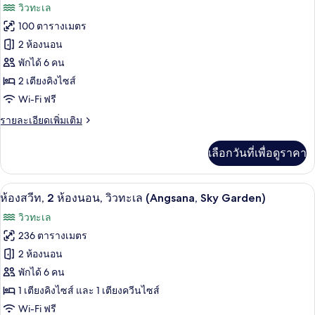
ภาพถ่าย
วิวทะเล
ลัก
วิว
ทั้งหมด
ซ์
100 ตารางเมตร
ทะเล
สวี
ของ
2 ห้องนอน
ท,
(Angsana)
2
ห้อง
พักได้ 6 คน
ห้อง
2 เตียงคิงไซส์
สวีท,
นอน,
Wi-Fi ฟรี
วิว
2
ทะเล
ห้อง
ราย
รายละเอียดเพิ่มเติม
(Angsana)
ละเอียด
นอน
เพิ่ม
เลือกวันที่เพื่อดูราคา
เติม
(Angsana,
เกี่ยว
Pool)
กับ
ตู้นิรภัยในห้องพัก, โต๊ะทำงาน, ผ้าม่านก
เปิด
6
ห้อง
ห้องสวีท, 2 ห้องนอน, วิวทะเล (Angsana, Sky Garden)
สวี
ภาพถ่าย
วิวทะเล
ท,
ทั้งหมด
2
236 ตารางเมตร
ห้อง
ของ
2 ห้องนอน
นอน
(Angsana,
ห้อง
พักได้ 6 คน
Pool)
1 เตียงคิงไซส์ และ 1 เตียงควีนไซส์
สวีท,
Wi-Fi ฟรี
2