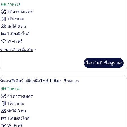
ซู
ภาพถ่าย
วิวทะเล
พี
วิว
ทั้งหมด
เรีย,
57 ตารางเมตร
ทะเล
เตียง
ของ
1 ห้องนอน
เดี่ยว
2
ห้อง
พักได้ 3 คน
เตียง,
1 เตียงคิงไซส์
ดี
วิว
Wi-Fi ฟรี
ทะเล
ลัก
ราย
รายละเอียดเพิ่มเติม
ซ์,
ละเอียด
เตียง
เพิ่ม
เลือกวันที่เพื่อดูราคา
เติม
คิง
เกี่ยว
กับ
ไซส์
ห้องพรีเมียร์, เตียงคิงไซส์ 1 เตียง, วิวท
เปิด
3
ห้อง
ห้องพรีเมียร์, เตียงคิงไซส์ 1 เตียง, วิวทะเล
1
ดี
ภาพถ่าย
วิวทะเล
ลัก
เตียง,
ทั้งหมด
ซ์,
44 ตารางเมตร
วิว
เตียง
ของ
1 ห้องนอน
คิง
ทะเล
ไซส์
ห้อง
พักได้ 3 คน
1
1 เตียงคิงไซส์
พรีเมียร์,
เตียง,
Wi-Fi ฟรี
วิว