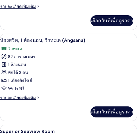
ห้อง
ราย
รายละเอียดเพิ่มเติม
ละเอียด
นอน,
เพิ่ม
เลือกวันที่เพื่อดูราคา
เติม
วิว
เกี่ยว
ทะเล
กับ
ห้องสวีท, 1 ห้องนอน, วิวทะเล (Angsana) 
เปิด
4
ห้อง
ห้องสวีท, 1 ห้องนอน, วิวทะเล (Angsana)
(Angsana,
สวี
ภาพถ่าย
Sky
วิวทะเล
ท,
Garden)
ทั้งหมด
2
82 ตารางเมตร
ห้อง
ของ
1 ห้องนอน
นอน,
วิว
ห้อง
พักได้ 3 คน
ทะเล
1 เตียงคิงไซส์
สวีท,
(Angsana,
Wi-Fi ฟรี
Sky
1
Garden)
ห้อง
ราย
รายละเอียดเพิ่มเติม
ละเอียด
นอน,
เพิ่ม
เลือกวันที่เพื่อดูราคา
เติม
วิว
เกี่ยว
ทะเล
กับ
ตู้นิรภัยในห้องพัก, โต๊ะทำงาน, ผ้าม่านก
เปิด
4
ห้อง
Superior Seaview Room
(Angsana)
สวี