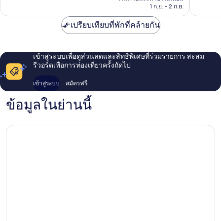
฿3,160
1 ก.ย. - 2 ก.ย.
สอร์ต
บาตู
เปรียบเทียบที่พักที่คล้ายกัน
เฟร์
ริงฮี
เข้าสู่ระบบเพื่อดูส่วนลดและสิทธิพิเศษที่ร่วมรายการ สะสม
รีวอร์ดเพื่อการท่องเที่ยวครั้งถัดไป
เข้าสู่ระบบ
สมัครฟรี
ข้อมูลในย่านนี้