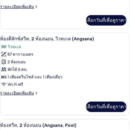
ลัก
ราย
รายละเอียดเพิ่มเติม
ซ์
ละเอียด
สวีท,
เพิ่ม
เลือกวันที่เพื่อดูราคา
เติม
1
เกี่ยว
ห้อง
กับ
ตู้นิรภัยในห้องพัก, โต๊ะทำงาน, ผ้าม่านก
เปิด
5
ห้อง
ห้องดีลักซ์สวีท, 2 ห้องนอน, วิวทะเล (Angsana)
นอน,
ดี
ภาพถ่าย
วิวทะเล
ลัก
วิว
ทั้งหมด
ซ์
87 ตารางเมตร
ทะเล
สวี
ของ
2 ห้องนอน
ท,
(Angsana)
1
ห้อง
พักได้ 6 คน
ห้อง
1 เตียงควีนไซส์ และ 1 เตียงเดี่ยว
ดี
นอน,
Wi-Fi ฟรี
วิว
ลัก
ทะเล
ราย
รายละเอียดเพิ่มเติม
ซ์
(Angsana)
ละเอียด
สวีท,
เพิ่ม
เลือกวันที่เพื่อดูราคา
เติม
2
เกี่ยว
ห้อง
กับ
ห้องสวีท, 2 ห้องนอน (Angsana, Pool) | ต
เปิด
4
ห้อง
ห้องสวีท, 2 ห้องนอน (Angsana, Pool)
นอน,
ดี