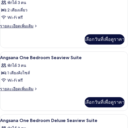
ภาพถ่าย
พักได้ 3 คน
ท,
ทั้งหมด
1
2 เตียงเดี่ยว
ห้อง
ของ
Wi-Fi ฟรี
นอน,
Superior
วิว
ราย
รายละเอียดเพิ่มเติม
ทะเล
Seaview
ละเอียด
(Angsana)
เพิ่ม
Room
เลือกวันที่เพื่อดูราคา
เติม
เกี่ยว
กับ
ตู้นิรภัยในห้องพัก, โต๊ะทำงาน, ผ้าม่านก
เปิด
4
Superior
Angsana One Bedroom Seaview Suite
Seaview
ภาพถ่าย
พักได้ 3 คน
Room
ทั้งหมด
1 เตียงคิงไซส์
ของ
Wi-Fi ฟรี
Angsana
ราย
รายละเอียดเพิ่มเติม
One
ละเอียด
เพิ่ม
Bedroom
เลือกวันที่เพื่อดูราคา
เติม
Seaview
เกี่ยว
Suite
กับ
ตู้นิรภัยในห้องพัก, โต๊ะทำงาน, ผ้าม่านก
เปิด
5
Angsana
Angsana One Bedroom Deluxe Seaview Suite
One
ภาพถ่าย