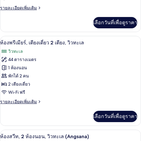
เตียง
ทะเล
ราย
รายละเอียดเพิ่มเติม
คิง
ละเอียด
ไซส์
เพิ่ม
เลือกวันที่เพื่อดูราคา
เติม
1
เกี่ยว
เตียง,
กับ
ห้องพรีเมียร์, เตียงเดี่ยว 2 เตียง, วิวทะ
เปิด
3
ห้อง
ห้องพรีเมียร์, เตียงเดี่ยว 2 เตียง, วิวทะเล
วิว
พรีเมียร์,
ภาพถ่าย
วิวทะเล
เตียง
ทะเล
ทั้งหมด
คิง
44 ตารางเมตร
ไซส์
ของ
1 ห้องนอน
1
เตียง,
ห้อง
พักได้ 2 คน
วิว
2 เตียงเดี่ยว
พรีเมียร์,
ทะเล
Wi-Fi ฟรี
เตียง
ราย
รายละเอียดเพิ่มเติม
เดี่ยว
ละเอียด
2
เพิ่ม
เลือกวันที่เพื่อดูราคา
เติม
เตียง,
เกี่ยว
วิว
กับ
ตู้นิรภัยในห้องพัก, โต๊ะทำงาน, ผ้าม่านก
เปิด
6
ห้อง
ห้องสวีท, 2 ห้องนอน, วิวทะเล (Angsana)
ทะเล
พรีเมียร์,