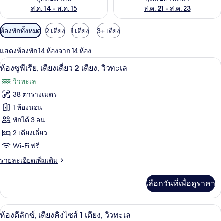
ส.ค. 14 - ส.ค. 16
ส.ค. 21 - ส.ค. 23
ตัว
ห้องพักทั้งหมด
2 เตียง
1 เตียง
3+ เตียง
กรอง
แสดงห้องพัก 14 ห้องจาก 14 ห้อง
ที่
ห้องซูพีเรีย, เตียงเดี่ยว 2 เตียง, วิวทะเ
เปิด
มี
4
ห้องซูพีเรีย, เตียงเดี่ยว 2 เตียง, วิวทะเล
ให้
ภาพถ่าย
วิวทะเล
สำหรับ
ทั้งหมด
38 ตารางเมตร
ห้อง
ของ
1 ห้องนอน
พัก
ห้อง
พักได้ 3 คน
2 เตียงเดี่ยว
ซู
Wi-Fi ฟรี
พี
ราย
รายละเอียดเพิ่มเติม
เรีย,
ละเอียด
เตียง
เพิ่ม
เลือกวันที่เพื่อดูราคา
เติม
เดี่ยว
เกี่ยว
2
กับ
ห้องดีลักซ์, เตียงคิงไซส์ 1 เตียง, วิวทะเ
เปิด
6
ห้อง
ห้องดีลักซ์, เตียงคิงไซส์ 1 เตียง, วิวทะเล
เตียง,