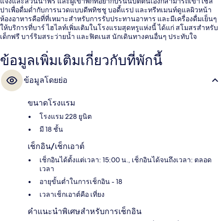
แจ้งและสวนน้ำฟรี และผู้เข้าพักที่อยากปรนนิบัติตนเองก็สามารถเข้าใช้ส
ปาเพื่อดื่มด่ำกับการนวดแบบดีพทิชชู บอดี้แรป และทรีทเมนท์ดูแลผิวหน้า
ห้องอาหารคือที่ที่เหมาะสำหรับการรับประทานอาหาร และมีเครื่องดื่มเย็นๆ
ให้บริการที่บาร์ ไฮไลท์เพิ่มเติมในโรงแรมสุดหรูแห่งนี้ ได้แก่ สโมสรสำหรับ
เด็กฟรี บาร์ริมสระว่ายน้ำ และฟิตเนส นักเดินทางคนอื่นๆ ประทับใจ
พนักงาน
ข้อมูลเพิ่มเติมเกี่ยวกับที่พักนี้
ข้อมูลโดยย่อ
ขนาดโรงแรม
โรงแรม 228 ยูนิต
มี 18 ชั้น
เช็กอิน/เช็กเอาต์
เช็กอินได้ตั้งแต่เวลา: 15:00 น., เช็กอินได้จนถึงเวลา: ตลอด
เวลา
อายุขั้นต่ำในการเช็กอิน - 18
เวลาเช็กเอาต์คือ เที่ยง
คำแนะนำพิเศษสำหรับการเช็กอิน