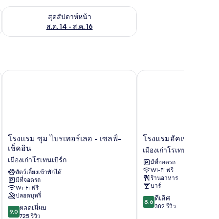
้ ส.ค. 7 - ส.ค. 9
ตรวจสอบจำนวนห้องพักว่างในสุดสัปดาห์หน้า ส.ค. 14 - ส.ค. 16
สุดสัปดาห์หน้า
ส.ค. 14 - ส.ค. 16
โรงแรม ซุม ไบรเทอร์เลอ - เซลฟ์-เช็คอิน
โรงแรมอัคเซนต์ ชรานเ
โรงแรม
โรง
โรงแรม ซุม ไบรเทอร์เลอ - เซลฟ์-
โรงแรมอัคเซนต์ ชรา
ซุม
แร
เช็คอิน
เมืองเก่าโรเทนเบิร์ก
ไบร
มอัค
เมืองเก่าโรเทนเบิร์ก
มีที่จอดรถ
เท
เซนต์
Wi-Fi ฟรี
อร์
สัตว์เลี้ยงเข้าพักได้
ชรา
ร้านอาหาร
มีที่จอดรถ
เลอ
นเนอ
บาร์
Wi-Fi ฟรี
-
เมือง
ปลอดบุหรี่
8.6
ดีเลิศ
เซล
เก่า
8.6
จาก
382 รีวิว
9.0
ฟ์-
ยอดเยี่ยม
โร
9.0
10,
จาก
เช็ค
725 รีวิว
เท