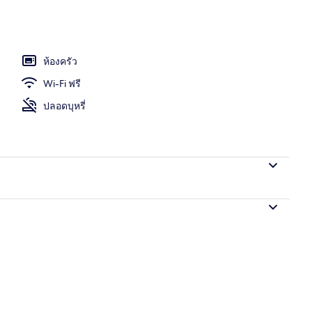
ูดิโอสวีท | บริเวณนั่งเล่น | ทีวีจอแบน 55 นิ้ว พร้อมช่องเคเบิล, ทีวี
ห้องครัว
Wi-Fi ฟรี
ปลอดบุหรี่