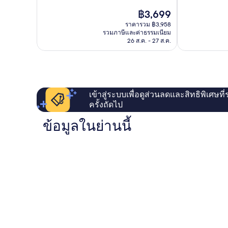
ยอด
10,
เทา
ราคา
฿3,699
เยี่ยม,
ดี
เบอร์
ปัจจุบัน
1,177
เลิศ,
ราคารวม ฿3,958
Rothenburg
คือ
รีวิว
รวมภาษีและค่าธรรมเนียม
1,006
ob
฿3,699
26 ส.ค. - 27 ส.ค.
รีวิว
der
Tauber
เข้าสู่ระบบเพื่อดูส่วนลดและสิทธิพิเศษที
ครั้งถัดไป
ข้อมูลในย่านนี้