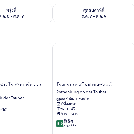
องพักว่างในพรุ่งนี้ ส.ค. 8 - ส.ค. 9
ตรวจสอบจำนวนห้องพักว่างในสุดสัปดาห์นี
พรุ่งนี้
สุดสัปดาห์นี้
ส.ค. 8 - ส.ค. 9
ส.ค. 7 - ส.ค. 9
น โรเธินบวร์ก ออบแดร์เทาเบอร์
โรงแรมกาสโธฟ เบอซอลด์
โรง
ิน โรเธินบวร์ก ออบ
โรงแรมกาสโธฟ เบอซอลด์
แร
Rothenburg ob der Tauber
มกาสโธฟ
b der Tauber
สัตว์เลี้ยงเข้าพักได้
เบอ
มีที่จอดรถ
ซอ
Wi-Fi ฟรี
ักได้
ลด์
ร้านอาหาร
Rothenburg
8.6
ดีเลิศ
ob
8.6
จาก
407 รีวิว
der
10,
Tauber