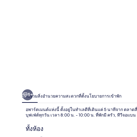
ซิ
ม
เม
อร์
โร
เธิ
นบ
วร์ก
5+
ภาพรวม
สิ่งอำนวยความสะดวก
ที่ตั้ง
นโยบายการเข้าพัก
อพาร์ตเมนต์แห่งนี้ ตั้งอยู่ในทำเลดีที่เดินแค่ 5 นาทีจาก ตลาด
บุฟเฟ่ต์ทุกวัน เวลา 8:00 น. - 10:00 น. ที่พักมี ครัว, ทีวีจอแบน 
ทั้งห้อง