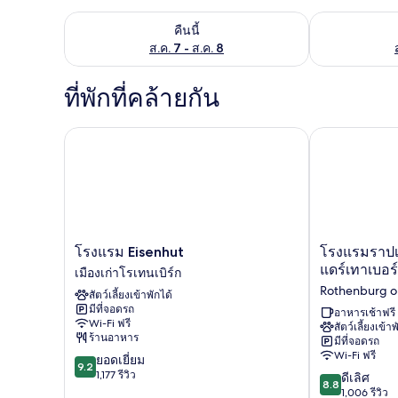
ตรวจสอบจำนวนห้องพักว่างในคืนนี้ ส.ค. 7 - ส.ค. 8
ตรวจสอบจำนวนห้
คืนนี้
ส.ค. 7 - ส.ค. 8
ที่พักที่คล้ายกัน
โรงแรม Eisenhut
โรงแรมราปเพิ
โรงแรม
โรง
โรงแรม Eisenhut
โรงแรมราปเพ
Eisenhut
แร
แดร์เทาเบอร์
เมืองเก่าโรเทนเบิร์ก
เมือง
มราป
Rothenburg o
สัตว์เลี้ยงเข้าพักได้
เก่า
เพิน
มีที่จอดรถ
โร
โร
อาหารเช้าฟรี
Wi-Fi ฟรี
สัตว์เลี้ยงเข้าพ
เท
เธิ
ร้านอาหาร
มีที่จอดรถ
น
นบ
Wi-Fi ฟรี
9.2
ยอดเยี่ยม
เบิร์ก
วร์ก
9.2
จาก
1,177 รีวิว
8.8
ออบ
ดีเลิศ
8.8
10,
จาก
แดร์
1,006 รีวิว