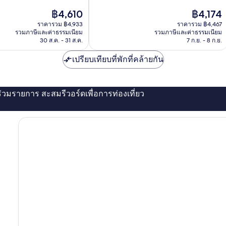
ดี
ราคา
ราคา
฿4,610
฿4,174
เลิศ,
ปัจจุบัน
ปัจจุบัน
407
ราคารวม ฿4,933
ราคารวม ฿4,467
คือ
คือ
รีวิว
รวมภาษีและค่าธรรมเนียม
รวมภาษีและค่าธรรมเนียม
฿4,610
฿4,174
30 ส.ค. - 31 ส.ค.
7 ก.ย. - 8 ก.ย.
เปรียบเทียบที่พักที่คล้ายกัน
่ร่วมรายการ สะสมรีวอร์ดเพื่อการท่องเที่ยว