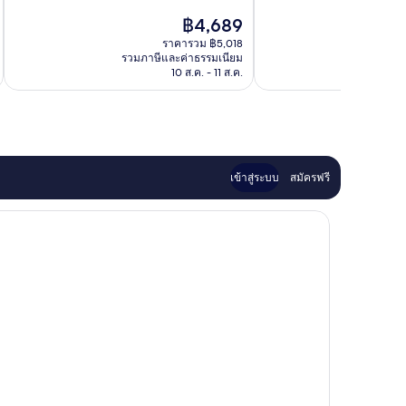
ดี
10,
อิน
น
ราคา
฿4,689
เลิศ,
ยอด
เมือง
เบิร์ก
ปัจจุบัน
382
เยี่ยม,
เก่า
ราคารวม ฿5,018
คือ
รีวิว
รวมภาษีและค่าธรรมเนียม
รวมภาษ
725
โร
฿4,689
10 ส.ค. - 11 ส.ค.
รีวิว
เท
น
เบิร์ก
เข้าสู่ระบบ
สมัครฟรี